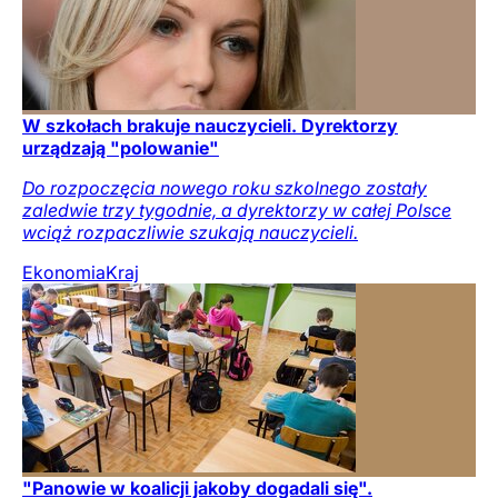
W szkołach brakuje nauczycieli. Dyrektorzy
urządzają "polowanie"
Do rozpoczęcia nowego roku szkolnego zostały
zaledwie trzy tygodnie, a dyrektorzy w całej Polsce
wciąż rozpaczliwie szukają nauczycieli.
Ekonomia
Kraj
"Panowie w koalicji jakoby dogadali się".