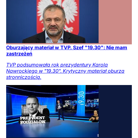
Oburzający materiał w TVP. Szef "19.30": Nie mam
zastrzeżeń
TVP podsumowała rok prezydentury Karola
Nawrockiego w "19.30". Krytyczny materiał oburza
stronniczością.