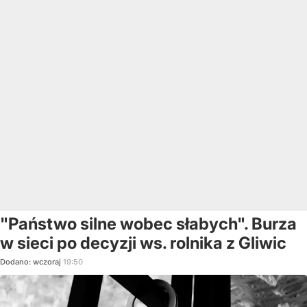
"Państwo silne wobec słabych". Burza
w sieci po decyzji ws. rolnika z Gliwic
Dodano:
wczoraj
19:50