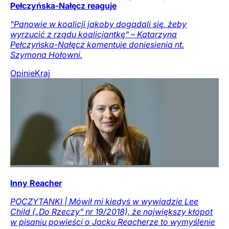
Pełczyńska-Nałęcz reaguje
"Panowie w koalicji jakoby dogadali się, żeby
wyrzucić z rządu koalicjantkę" – Katarzyna
Pełczyńska-Nałęcz komentuje doniesienia nt.
Szymona Hołowni.
Opinie
Kraj
Inny Reacher
POCZYTANKI | Mówił mi kiedyś w wywiadzie Lee
Child („Do Rzeczy” nr 19/2018), że największy kłopot
w pisaniu powieści o Jacku Reacherze to wymyślenie