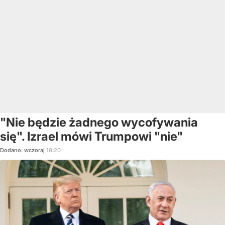
"Nie będzie żadnego wycofywania
się". Izrael mówi Trumpowi "nie"
Dodano:
wczoraj
18:20