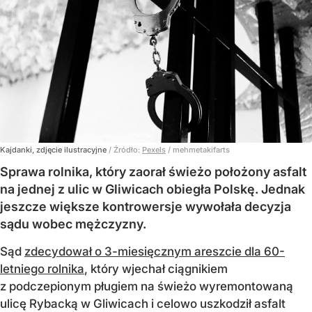
Kajdanki, zdjęcie ilustracyjne
/ Źródło:
Pexels
/
mehmetakifarts
Sprawa rolnika, który zaorał świeżo położony asfalt
na jednej z ulic w Gliwicach obiegła Polskę. Jednak
jeszcze większe kontrowersje wywołała decyzja
sądu wobec mężczyzny.
Sąd
zdecydował o 3-miesięcznym areszcie dla 60-
letniego rolnika
, który wjechał ciągnikiem
z podczepionym pługiem na świeżo wyremontowaną
ulicę Rybacką w Gliwicach i celowo uszkodził asfalt