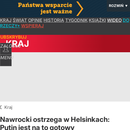
ROZWIŃ
▼
KRAJ
ŚWIAT
OPINIE
HISTORIA
TYGODNIK
KSIĄŻKI
WIDEO
DO
RZECZY+
WSPIERAJ
SUBSKRYBUJ
KRAJ
ZALOGUJ
MENU
Kraj
Nawrocki ostrzega w Helsinkach:
Putin jest na to gotowy