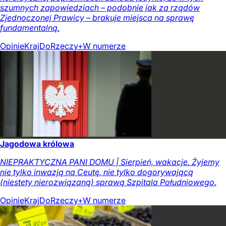
szumnych zapowiedziach – podobnie jak za rządów
Zjednoczonej Prawicy – brakuje miejsca na sprawę
fundamentalną.
Opinie
Kraj
DoRzeczy+
W numerze
Jagodowa królowa
NIEPRAKTYCZNA PANI DOMU | Sierpień, wakacje. Żyjemy
nie tylko inwazją na Ceutę, nie tylko dogorywającą
(niestety nierozwiązaną) sprawą Szpitala Południowego.
Opinie
Kraj
DoRzeczy+
W numerze