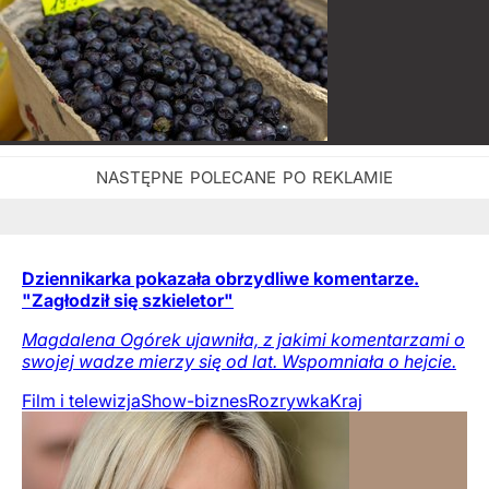
Dziennikarka pokazała obrzydliwe komentarze.
"Zagłodził się szkieletor"
Magdalena Ogórek ujawniła, z jakimi komentarzami o
swojej wadze mierzy się od lat. Wspomniała o hejcie.
Film i telewizja
Show-biznes
Rozrywka
Kraj