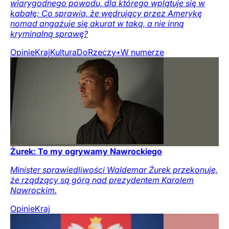
wiarygodnego powodu, dla którego wplątuje się w
kabałę: Co sprawia, że wędrujący przez Amerykę
nomad angażuje się akurat w taką, a nie inną
kryminalną sprawę?
Opinie
Kraj
Kultura
DoRzeczy+
W numerze
Żurek: To my ogrywamy Nawrockiego
Minister sprawiedliwości Waldemar Żurek przekonuje,
że rządzący są górą nad prezydentem Karolem
Nawrockim.
Opinie
Kraj