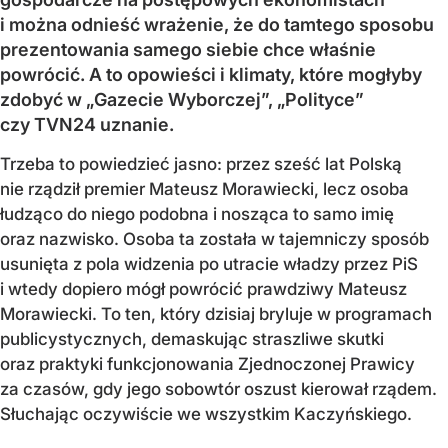
i można odnieść wrażenie, że do tamtego sposobu
prezentowania samego siebie chce właśnie
powrócić. A to opowieści i klimaty, które mogłyby
zdobyć w „Gazecie Wyborczej”, „Polityce”
czy TVN24 uznanie.
Trzeba to powiedzieć jasno: przez sześć lat Polską
nie rządził premier Mateusz Morawiecki, lecz osoba
łudząco do niego podobna i nosząca to samo imię
oraz nazwisko. Osoba ta została w tajemniczy sposób
usunięta z pola widzenia po utracie władzy przez PiS
i wtedy dopiero mógł powrócić prawdziwy Mateusz
Morawiecki. To ten, który dzisiaj bryluje w programach
publicystycznych, demaskując straszliwe skutki
oraz praktyki funkcjonowania Zjednoczonej Prawicy
za czasów, gdy jego sobowtór oszust kierował rządem.
Słuchając oczywiście we wszystkim Kaczyńskiego.