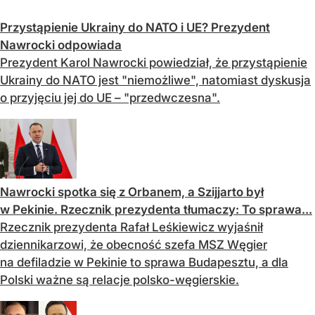
Przystąpienie Ukrainy do NATO i UE? Prezydent
Nawrocki odpowiada
Prezydent Karol Nawrocki powiedział, że przystąpienie
Ukrainy do NATO jest "niemożliwe", natomiast dyskusja
o przyjęciu jej do UE – "przedwczesna".
Nawrocki spotka się z Orbanem, a Szijjarto był
w Pekinie. Rzecznik prezydenta tłumaczy: To sprawa...
Rzecznik prezydenta Rafał Leśkiewicz wyjaśnił
dziennikarzowi, że obecność szefa MSZ Węgier
na defiladzie w Pekinie to sprawa Budapesztu, a dla
Polski ważne są relacje polsko-węgierskie.