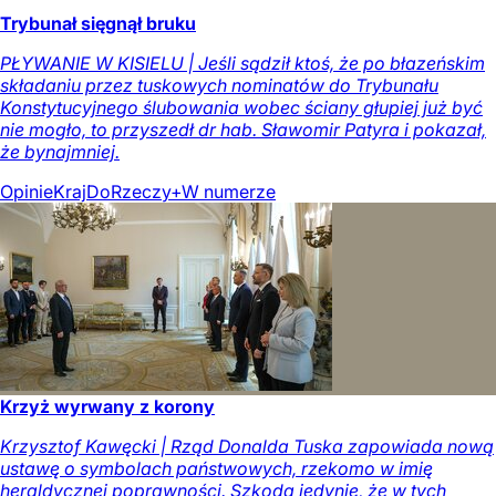
Trybunał sięgnął bruku
PŁYWANIE W KISIELU | Jeśli sądził ktoś, że po błazeńskim
składaniu przez tuskowych nominatów do Trybunału
Konstytucyjnego ślubowania wobec ściany głupiej już być
nie mogło, to przyszedł dr hab. Sławomir Patyra i pokazał,
że bynajmniej.
Opinie
Kraj
DoRzeczy+
W numerze
Krzyż wyrwany z korony
Krzysztof Kawęcki | Rząd Donalda Tuska zapowiada nową
ustawę o symbolach państwowych, rzekomo w imię
heraldycznej poprawności. Szkoda jedynie, że w tych