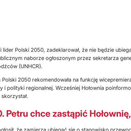
lider Polski 2050, zadeklarował, że nie będzie ubieg
publicznym naborze ogłoszonym przez sekretarza gen
odźców (UNHCR).
Polski 2050 rekomendowała na funkcję wicepremiera
y i polityki regionalnej. Wcześniej Hołownia poinform
 skorzystał.
. Petru chce zastąpić Hołownię
głosił
, że zamierza ubiegać się o stanowisko przewod