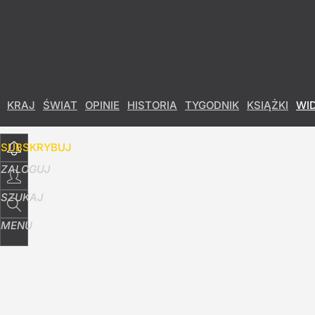
Udostępnij
59
Skomentuj
KRAJ
ŚWIAT
OPINIE
HISTORIA
TYGODNIK
KSIĄŻKI
WI
SUBSKRYBUJ
ZALOGUJ
SZUKAJ
MENU