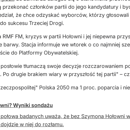
ją przekonać członków partii do jego kandydatury i
iedział, że chce odzyskać wyborców, którzy głosowali
 do sukcesu Trzeciej Drogi.
 RMF FM, kryzys w partii Hołowni i jej niepewna przys
 barwy. Stacja informuje we wtorek o co najmniej sześ
ście do Platformy Obywatelskiej.
posłowie tłumaczą swoje decyzje rozczarowaniem p
Po drugie brakiem wiary w przyszłość tej partii" – c
eczpospolitej" Polska 2050 ma 1 proc. poparcia i ni
owni? Wyniki sondażu
połowa badanych uważa, że bez Szymona Hołowni w ro
b dojdzie w niej do rozłamu.