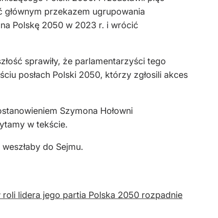
 być głównym przekazem ugrupowania
 na Polskę 2050 w 2023 r. i wrócić
złość sprawiły, że parlamentarzyści tego
ciu posłach Polski 2050, którzy zgłosili akces
ostanowieniem Szymona Hołowni
zytamy w tekście.
e weszłaby do Sejmu.
li lidera jego partia Polska 2050 rozpadnie