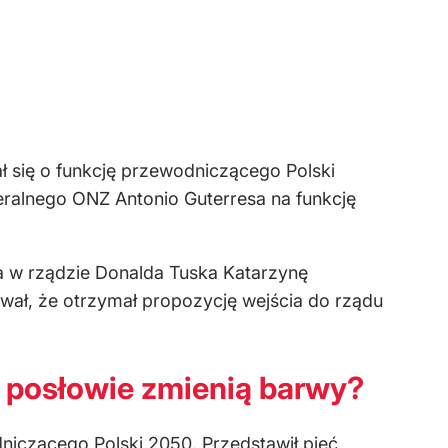
ał się o funkcję przewodniczącego Polski
eralnego ONZ Antonio Guterresa na funkcję
 w rządzie Donalda Tuska Katarzynę
ował, że otrzymał propozycję wejścia do rządu
, posłowie zmienią barwy?
niczącego Polski 2050. Przedstawił pięć