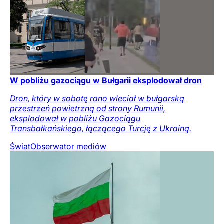
W pobliżu gazociągu w Bułgarii eksplodował dron
Dron, który w sobotę rano wleciał w bułgarską
przestrzeń powietrzną od strony Rumunii,
eksplodował w pobliżu Gazociągu
Transbałkańskiego, łączącego Turcję z Ukrainą.
Świat
Obserwator mediów