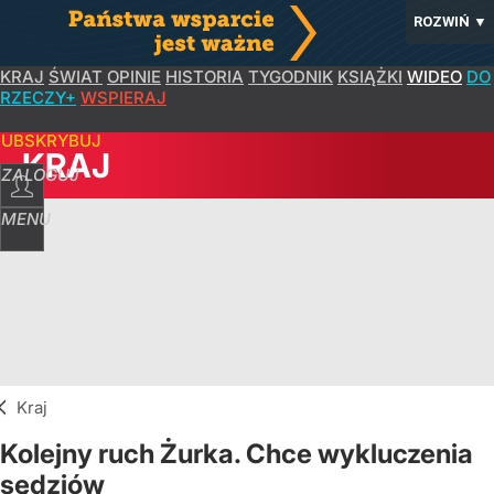
ROZWIŃ
▼
KRAJ
ŚWIAT
OPINIE
HISTORIA
TYGODNIK
KSIĄŻKI
WIDEO
DO
RZECZY+
WSPIERAJ
SUBSKRYBUJ
KRAJ
ZALOGUJ
MENU
Kraj
Kolejny ruch Żurka. Chce wykluczenia
sędziów