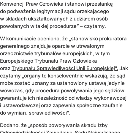
Konwencji Praw Człowieka i stanowi przesłankę
do podważenia legitymacji sądu orzekającego
w składach ukształtowanych z udziałem osób
powołanych w takiej procedurze” – czytamy.
W komunikacie oceniono, że „stanowisko prokuratora
generalnego znajduje oparcie w utrwalonym
orzecznictwie trybunałów europejskich, w tym
Europejskiego Trybunału Praw Człowieka
oraz
Trybunału Sprawiedliwości Unii Europejskiej”.
Jak
czytamy „organy te konsekwentnie wskazują, że sąd
może zostać uznany za ustanowiony ustawą jedynie
wówczas, gdy procedura powoływania jego sędziów
gwarantuje ich niezależność od władzy wykonawczej
i ustawodawczej oraz zapewnia społeczne zaufanie
do wymiaru sprawiedliwości”.
Dodano, że „sposób powoływania składu Izby
Odpowiedzialności Zawodowej Sądu Najwyższego