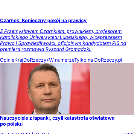
Czarnek: Konieczny pokój na prawicy
Z Przemysławem Czarnkiem, prawnikiem, profesorem
Katolickiego Uniwersytetu Lubelskiego, wiceprezesem
Prawa i Sprawiedliwości, oficjalnym kandydatem PiS na
premiera rozmawia Ryszard Gromadzki.
Opinie
Kraj
DoRzeczy+
W numerze
Tylko na DoRzeczy.pl
Nauczyciele z łapanki, czyli katastrofa oświatowa
po polsku