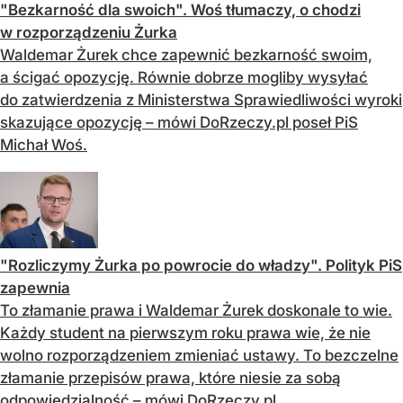
"Bezkarność dla swoich". Woś tłumaczy, o chodzi
w rozporządzeniu Żurka
Waldemar Żurek chce zapewnić bezkarność swoim,
a ścigać opozycję. Równie dobrze mogliby wysyłać
do zatwierdzenia z Ministerstwa Sprawiedliwości wyroki
skazujące opozycję – mówi DoRzeczy.pl poseł PiS
Michał Woś.
"Rozliczymy Żurka po powrocie do władzy". Polityk PiS
zapewnia
To złamanie prawa i Waldemar Żurek doskonale to wie.
Każdy student na pierwszym roku prawa wie, że nie
wolno rozporządzeniem zmieniać ustawy. To bezczelne
złamanie przepisów prawa, które niesie za sobą
odpowiedzialność – mówi DoRzeczy.pl...