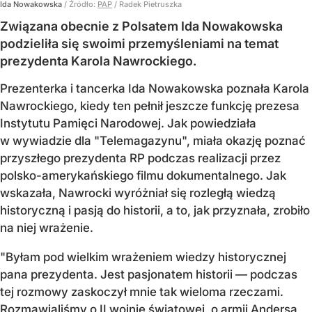
Ida Nowakowska
/ Źródło:
PAP
/
Radek Pietruszka
Związana obecnie z Polsatem Ida Nowakowska
podzieliła się swoimi przemyśleniami na temat
prezydenta Karola Nawrockiego.
Prezenterka i tancerka Ida Nowakowska poznała Karola
Nawrockiego, kiedy ten pełnił jeszcze funkcję prezesa
Instytutu Pamięci Narodowej. Jak powiedziała
w wywiadzie dla "Telemagazynu", miała okazję poznać
przyszłego prezydenta RP podczas realizacji przez
polsko-amerykańskiego filmu dokumentalnego. Jak
wskazała, Nawrocki wyróżniał się rozległą wiedzą
historyczną i pasją do historii, a to, jak przyznała, zrobiło
na niej wrażenie.
"Byłam pod wielkim wrażeniem wiedzy historycznej
pana prezydenta. Jest pasjonatem historii — podczas
tej rozmowy zaskoczył mnie tak wieloma rzeczami.
Rozmawialiśmy o II wojnie światowej, o armii Andersa