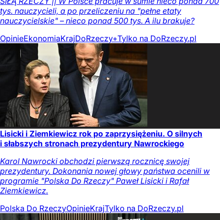
SIŁĄ RZECZY || W Polsce pracuje w sumie nieco ponad 700
tys. nauczycieli, a po przeliczeniu na "pełne etaty
nauczycielskie" – nieco ponad 500 tys. A ilu brakuje?
Opinie
Ekonomia
Kraj
DoRzeczy+
Tylko na DoRzeczy.pl
Lisicki i Ziemkiewicz rok po zaprzysiężeniu. O silnych
i słabszych stronach prezydentury Nawrockiego
Karol Nawrocki obchodzi pierwszą rocznicę swojej
prezydentury. Dokonania nowej głowy państwa ocenili w
programie "Polska Do Rzeczy" Paweł Lisicki i Rafał
Ziemkiewicz.
Polska Do Rzeczy
Opinie
Kraj
Tylko na DoRzeczy.pl