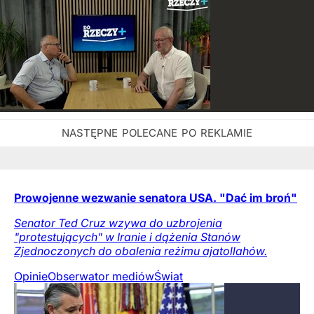
Prowojenne wezwanie senatora USA. "Dać im broń"
Senator Ted Cruz wzywa do uzbrojenia
"protestujących" w Iranie i dążenia Stanów
Zjednoczonych do obalenia reżimu ajatollahów.
Opinie
Obserwator mediów
Świat