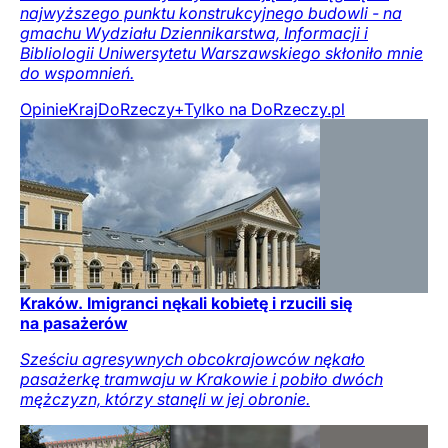
najwyższego punktu konstrukcyjnego budowli - na
gmachu Wydziału Dziennikarstwa, Informacji i
Bibliologii Uniwersytetu Warszawskiego skłoniło mnie
do wspomnień.
Opinie
Kraj
DoRzeczy+
Tylko na DoRzeczy.pl
Kraków. Imigranci nękali kobietę i rzucili się
na pasażerów
Sześciu agresywnych obcokrajowców nękało
pasażerkę tramwaju w Krakowie i pobiło dwóch
mężczyzn, którzy stanęli w jej obronie.