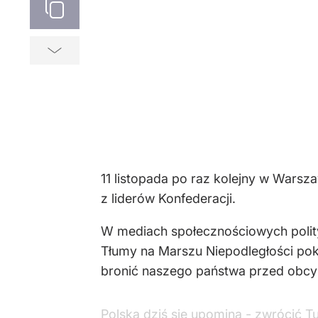
11 listopada po raz kolejny w Wars
z liderów Konfederacji.
W mediach społecznościowych polityk
Tłumy na Marszu Niepodległości pok
bronić naszego państwa przed obcymi 
Polska dziś się upomina - zwrócić Tu