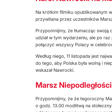
Na kr
ótkim filmiku opublikowanym 
przywitana przez uczestnik
ów Marsz
Przypomnijmy, że tłumacząc swoją 
udział w tym wydarzeniu, ale po raz
połączyć wszyscy Polacy w celebro
Według niego, 11 listopada jest najw
do tego, aby Polska była wolną i niep
wskaza
ł Nawrocki.
Marsz Niepodległośc
Przypomnijmy, że że tegoroczny Mar
o godz. 13.00 modlitwą na stołeczn