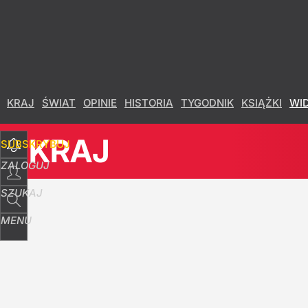
Udostępnij
3
Skomentuj
KRAJ
ŚWIAT
OPINIE
HISTORIA
TYGODNIK
KSIĄŻKI
WI
KRAJ
SUBSKRYBUJ
ZALOGUJ
SZUKAJ
MENU