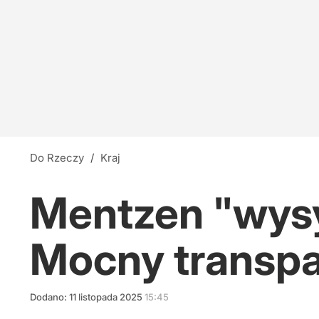
Do Rzeczy
/
Kraj
Mentzen "wysył
Mocny transpa
Dodano:
11
listopada
2025
15:45