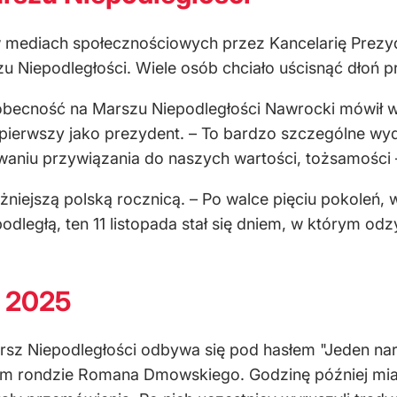
w mediach spo
łecznościowych przez Kancelarię Prezy
u Niepodleg
łości. Wiele os
ób chcia
ło uścisnąć dłoń p
obecność na Marszu Niepodległości Nawrocki m
ówi
ł 
 pierwszy jako prezydent.
– To bardzo szczeg
ólne wyd
waniu przywiązania do naszych wartości, tożsamości
ażniejszą polską rocznicą.
– Po walce pi
ęciu pokoleń,
odległą, ten 11 listopada stał się dniem, w kt
órym odzy
i 2025
sz Niepodległości odbywa się pod hasłem "Jeden naró
ym rondzie Romana Dmowskiego. Godzinę później miał