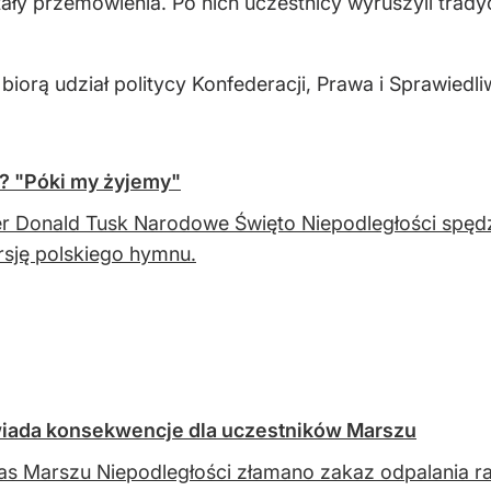
y przemówienia. Po nich uczestnicy wyruszyli tradyc
iorą udział politycy Konfederacji, Prawa i Sprawiedl
? "Póki my żyjemy"
r Donald Tusk Narodowe Święto Niepodległości spę
rsję polskiego hymnu.
iada konsekwencje dla uczestników Marszu
s Marszu Niepodległości złamano zakaz odpalania r