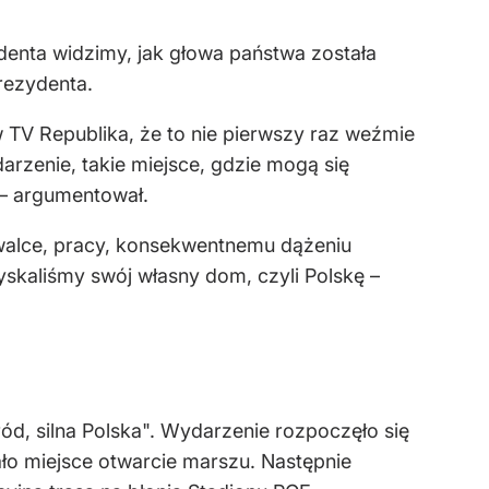
denta widzimy, jak głowa państwa została
rezydenta.
w TV Republika, że to nie pierwszy raz weźmie
arzenie, takie miejsce, gdzie mog
ą się
– argumentowa
ł.
 walce, pracy, konsekwentnemu dążeniu
skali
śmy sw
ój w
łasny dom, czyli Polskę
–
d, silna Polska". Wydarzenie rozpoczęło się
o miejsce otwarcie marszu. Następnie