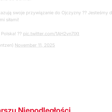
azują swoje przywiązanie do Ojczyzny ?? Jesteśmy d
i siłami!
a Polska! ??
pic.twitter.com/1AH2vn7lXt
ntzen)
November 11, 2025
rszu Niepodległości