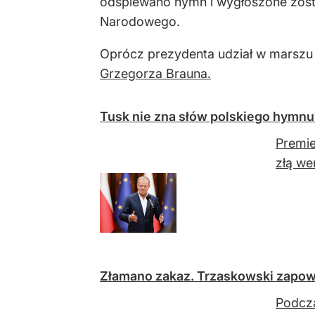
odśpiewano hymn i wygłoszone został
Narodowego.
Oprócz prezydenta udział w marszu b
Grzegorza Brauna.
Tusk nie zna słów polskiego hymnu
Premie
złą we
Złamano zakaz. Trzaskowski zapow
Podcza