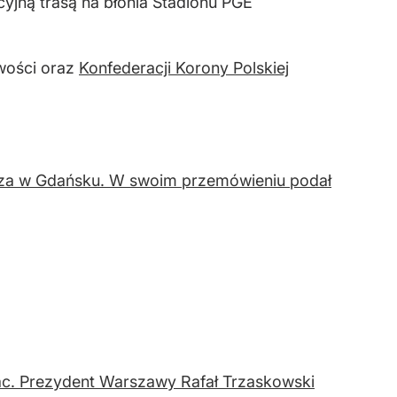
yjną trasą na błonia Stadionu PGE
iwości oraz
Konfederacji Korony Polskiej
dza w Gdańsku. W swoim przemówieniu podał
ac. Prezydent Warszawy Rafał Trzaskowski