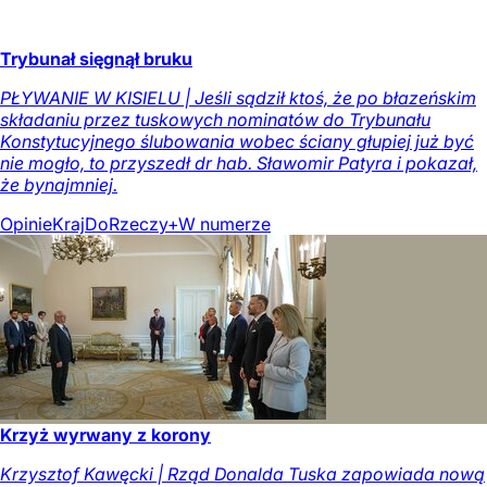
Trybunał sięgnął bruku
PŁYWANIE W KISIELU | Jeśli sądził ktoś, że po błazeńskim
składaniu przez tuskowych nominatów do Trybunału
Konstytucyjnego ślubowania wobec ściany głupiej już być
nie mogło, to przyszedł dr hab. Sławomir Patyra i pokazał,
że bynajmniej.
Opinie
Kraj
DoRzeczy+
W numerze
Krzyż wyrwany z korony
Krzysztof Kawęcki | Rząd Donalda Tuska zapowiada nową