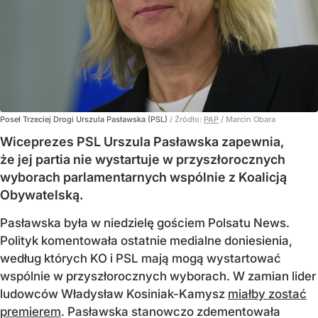
Poseł Trzeciej Drogi Urszula Pasławska (PSL)
/ Źródło:
PAP
/
Marcin Obara
Wiceprezes PSL Urszula Pasławska zapewnia,
że jej partia nie wystartuje w przyszłorocznych
wyborach parlamentarnych wspólnie z Koalicją
Obywatelską.
Pasławska była w niedzielę gościem Polsatu News.
Polityk komentowała ostatnie medialne doniesienia,
według których KO i PSL mają mogą wystartować
wspólnie w przyszłorocznych wyborach. W zamian lider
ludowców Władysław Kosiniak-Kamysz
miałby zostać
premierem
. Pasławska stanowczo zdementowała