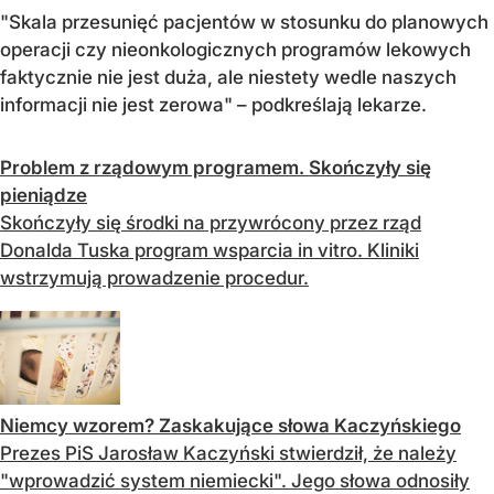
"Skala przesunięć pacjentów w stosunku do planowych
operacji czy nieonkologicznych programów lekowych
faktycznie nie jest duża, ale niestety wedle naszych
informacji nie jest zerowa" – podkreślają lekarze.
Problem z rządowym programem. Skończyły się
pieniądze
Skończyły się środki na przywrócony przez rząd
Donalda Tuska program wsparcia in vitro. Kliniki
wstrzymują prowadzenie procedur.
Niemcy wzorem? Zaskakujące słowa Kaczyńskiego
Prezes PiS Jarosław Kaczyński stwierdził, że należy
"wprowadzić system niemiecki". Jego słowa odnosiły