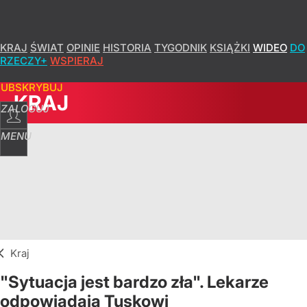
ROZWIŃ
▼
KRAJ
ŚWIAT
OPINIE
HISTORIA
TYGODNIK
KSIĄŻKI
WIDEO
DO
RZECZY+
WSPIERAJ
SUBSKRYBUJ
KRAJ
ZALOGUJ
MENU
Kraj
"Sytuacja jest bardzo zła". Lekarze
odpowiadają Tuskowi