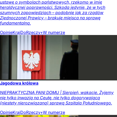
ustawę o symbolach państwowych, rzekomo w imię
heraldycznej poprawności. Szkoda jedynie, że w tych
szumnych zapowiedziach – podobnie jak za rządów
Zjednoczonej Prawicy – brakuje miejsca na sprawę
fundamentalną.
Opinie
Kraj
DoRzeczy+
W numerze
Jagodowa królowa
NIEPRAKTYCZNA PANI DOMU | Sierpień, wakacje. Żyjemy
nie tylko inwazją na Ceutę, nie tylko dogorywającą
(niestety nierozwiązaną) sprawą Szpitala Południowego.
Opinie
Kraj
DoRzeczy+
W numerze