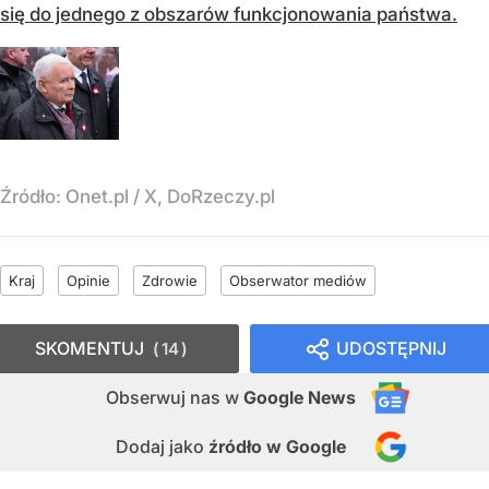
się do jednego z obszarów funkcjonowania państwa.
Źródło:
Onet.pl
/
X, DoRzeczy.pl
Kraj
Opinie
Zdrowie
Obserwator mediów
SKOMENTUJ
UDOSTĘPNIJ
14
Obserwuj nas
w
Google News
Dodaj jako
źródło w Google