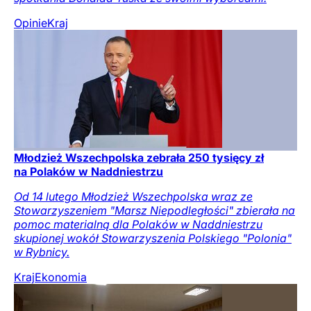
Opinie
Kraj
Młodzież Wszechpolska zebrała 250 tysięcy zł
na Polaków w Naddniestrzu
Od 14 lutego Młodzież Wszechpolska wraz ze
Stowarzyszeniem "Marsz Niepodległości" zbierała na
pomoc materialną dla Polaków w Naddniestrzu
skupionej wokół Stowarzyszenia Polskiego "Polonia"
w Rybnicy.
Kraj
Ekonomia