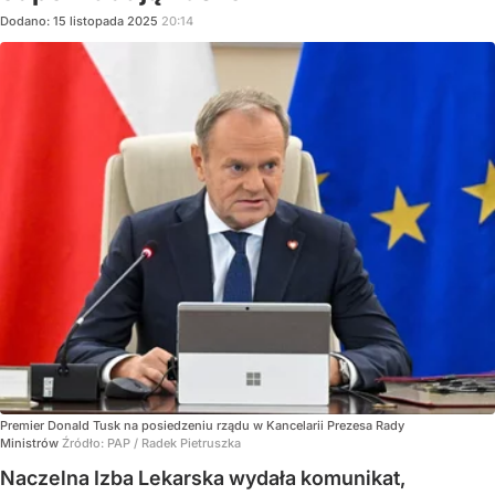
Dodano:
15
listopada
2025
20:14
Premier Donald Tusk na posiedzeniu rządu w Kancelarii Prezesa Rady
Ministrów
Źródło:
PAP
/
Radek Pietruszka
Naczelna Izba Lekarska wydała komunikat,