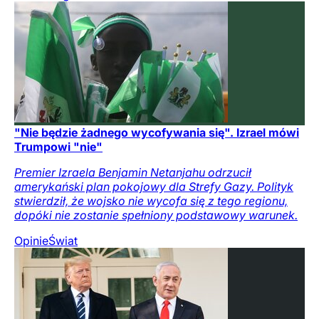
"Nie będzie żadnego wycofywania się". Izrael mówi
Trumpowi "nie"
Premier Izraela Benjamin Netanjahu odrzucił
amerykański plan pokojowy dla Strefy Gazy. Polityk
stwierdził, że wojsko nie wycofa się z tego regionu,
dopóki nie zostanie spełniony podstawowy warunek.
Opinie
Świat