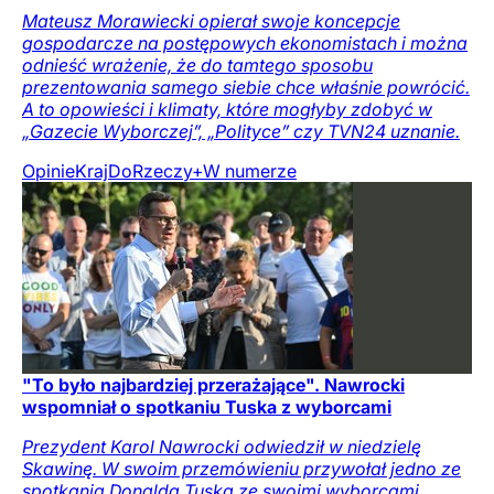
Mateusz Morawiecki opierał swoje koncepcje
gospodarcze na postępowych ekonomistach i można
odnieść wrażenie, że do tamtego sposobu
prezentowania samego siebie chce właśnie powrócić.
A to opowieści i klimaty, które mogłyby zdobyć w
„Gazecie Wyborczej”, „Polityce” czy TVN24 uznanie.
Opinie
Kraj
DoRzeczy+
W numerze
"To było najbardziej przerażające". Nawrocki
wspomniał o spotkaniu Tuska z wyborcami
Prezydent Karol Nawrocki odwiedził w niedzielę
Skawinę. W swoim przemówieniu przywołał jedno ze
spotkania Donalda Tuska ze swoimi wyborcami.