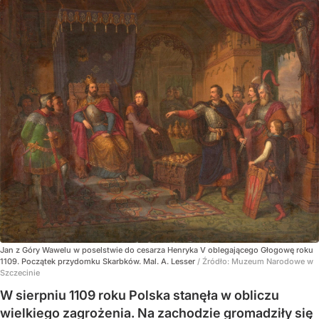
Jan z Góry Wawelu w poselstwie do cesarza Henryka V oblegającego Głogowę roku
1109. Początek przydomku Skarbków. Mal. A. Lesser
/ Źródło:
Muzeum Narodowe w
Szczecinie
W sierpniu 1109 roku Polska stanęła w obliczu
wielkiego zagrożenia. Na zachodzie gromadziły się