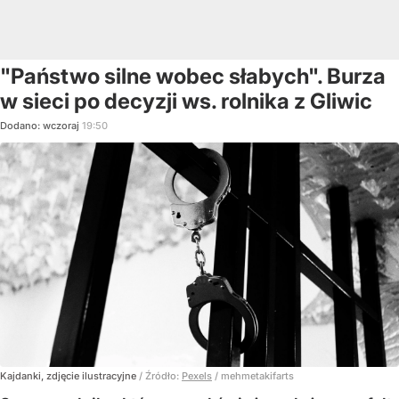
"Państwo silne wobec słabych". Burza
w sieci po decyzji ws. rolnika z Gliwic
Dodano:
wczoraj
19:50
Kajdanki, zdjęcie ilustracyjne
/ Źródło:
Pexels
/
mehmetakifarts