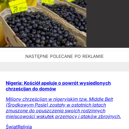
Nigeria: Kościół apeluje o powrót wysiedlonych
chrześcijan do domów
Miliony chrześcijan w nigeryjskim tzw. Middle Belt
(Środkowym Pasie) zostały w ostatnich latach
zmuszone do opuszczenia swoich rodzinnych
miejscowości wskutek przemocy i ataków zbrojnych.
Świat
Religia