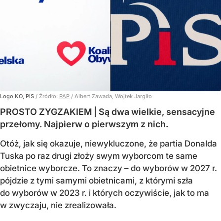
Logo KO, PiS
/ Źródło:
PAP
/
Albert Zawada, Wojtek Jargiło
PROSTO ZYGZAKIEM | Są dwa wielkie, sensacyjne
przełomy. Najpierw o pierwszym z nich.
Otóż, jak się okazuje, niewykluczone, że partia Donalda
Tuska po raz drugi złoży swym wyborcom te same
obietnice wyborcze. To znaczy – do wyborów w 2027 r.
pójdzie z tymi samymi obietnicami, z którymi szła
do wyborów w 2023 r. i których oczywiście, jak to ma
w zwyczaju, nie zrealizowała.