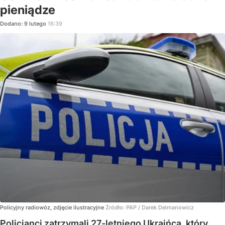
pieniądze
Dodano:
9
lutego
16:39
Policyjny radiowóz, zdjęcie ilustracyjne
Źródło:
PAP
/
Darek Delmanowicz
Policjanci zatrzymali 27-letniego Ukraińca, który