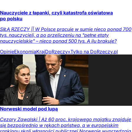
Nauczyciele z łapanki, czyli katastrofa oświatowa
po polsku
SIŁĄ RZECZY || W Polsce pracuje w sumie nieco ponad 700
tys. nauczycieli, a po przeliczeniu na "pełne etaty
nauczycielskie" – nieco ponad 500 tys. A ilu brakuje?
Opinie
Ekonomia
Kraj
DoRzeczy+
Tylko na DoRzeczy.pl
Norweski model pod lupą
Cezary Zawalski | Aż 60 proc. krajowego majątku znajduje
się bezpośrednio w rękach państwa, a w europejskim
rankingu skali własności publicznej Norwegię wyprzedzają