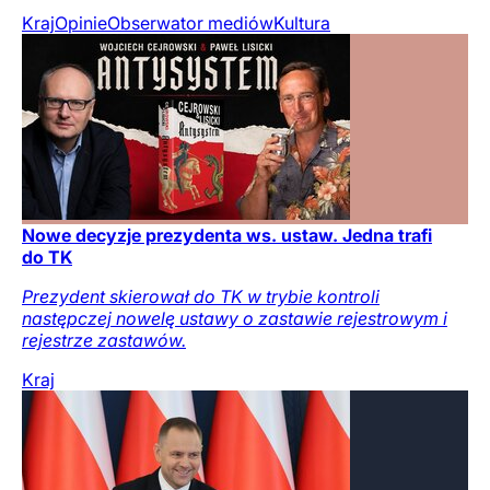
Kraj
Opinie
Obserwator mediów
Kultura
Nowe decyzje prezydenta ws. ustaw. Jedna trafi
do TK
Prezydent skierował do TK w trybie kontroli
następczej nowelę ustawy o zastawie rejestrowym i
rejestrze zastawów.
Kraj