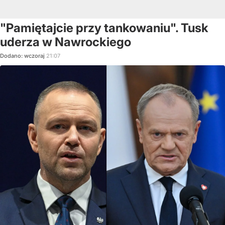
"Pamiętajcie przy tankowaniu". Tusk
uderza w Nawrockiego
Dodano:
wczoraj
21:07