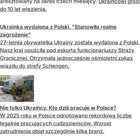
aresztowany na okres trzech miesięcy.
Ukraińcowi grozi
do 10 lat więzienia.
Ukrainka wydalona z Polski. "Stanowiła realne
zagrożenie"
27-letnia obywatelka Ukrainy została wydalona z Polski.
Nasz kraj opuściła pod eskortą funkcjonariuszy Straży
Granicznej. Otrzymała jednocześnie ośmioletni zakaz
wjazdu do strefy Schengen.
Nie tylko Ukraińcy. Kto dziś pracuje w Polsce?
W 2025 roku w Polsce odnotowano rekordową liczbę
legalnie pracujących cudzoziemców. Wzrost
zatrudnienia objął szczególnie kilka branż.