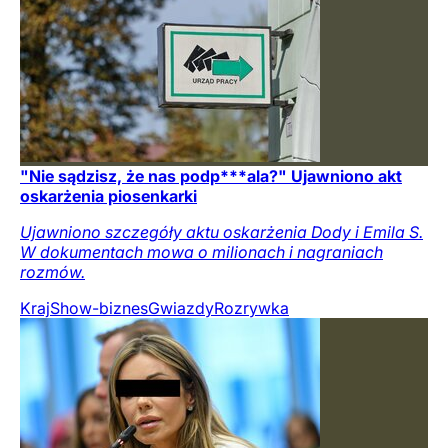
"Nie sądzisz, że nas podp***ala?" Ujawniono akt
oskarżenia piosenkarki
Ujawniono szczegóły aktu oskarżenia Dody i Emila S.
W dokumentach mowa o milionach i nagraniach
rozmów.
Kraj
Show-biznes
Gwiazdy
Rozrywka