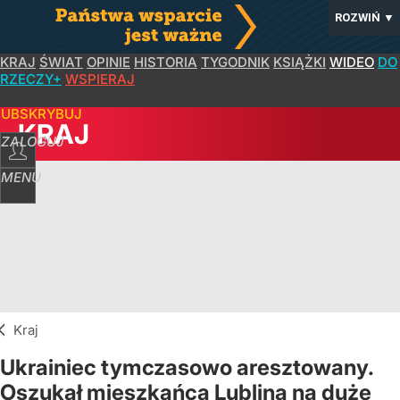
ROZWIŃ
▼
KRAJ
ŚWIAT
OPINIE
HISTORIA
TYGODNIK
KSIĄŻKI
WIDEO
DO
RZECZY+
WSPIERAJ
SUBSKRYBUJ
KRAJ
ZALOGUJ
MENU
Kraj
Ukrainiec tymczasowo aresztowany.
Oszukał mieszkańca Lublina na duże