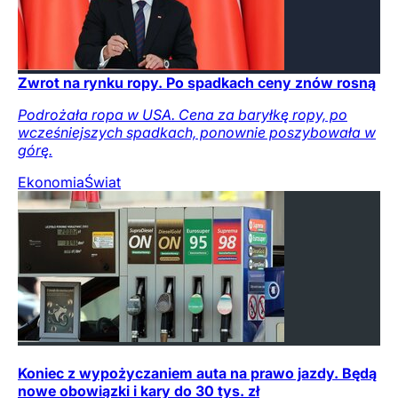
Zwrot na rynku ropy. Po spadkach ceny znów rosną
Podrożała ropa w USA. Cena za baryłkę ropy, po
wcześniejszych spadkach, ponownie poszybowała w
górę.
Ekonomia
Świat
Koniec z wypożyczaniem auta na prawo jazdy. Będą
nowe obowiązki i kary do 30 tys. zł