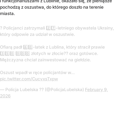
i funkcjonariuszami z Lublinie, okazało się, że pieniądze
pochodzą z oszustwa, do którego doszło na terenie
miasta.
? Policjanci zatrzymali 2️⃣7️⃣-letniego obywatela Ukrainy,
który odpowie za udział w oszustwie.
Ofiarą padł 6️⃣0️⃣-latek z Lublina, który stracił prawie
3️⃣5️⃣0️⃣ 0️⃣0️⃣0️⃣ złotych w złocie?? oraz gotówce.
Mężczyzna chciał zainwestować na giełdzie.
Oszust wpadł w ręce policjantów w…
pic.twitter.com/CucvxsTxpw
— Policja Lubelska ?? (@PolicjaLubelska)
February 9,
2026