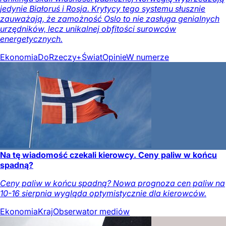
jedynie Białoruś i Rosja. Krytycy tego systemu słusznie
zauważają, że zamożność Oslo to nie zasługa genialnych
urzędników, lecz unikalnej obfitości surowców
energetycznych.
Ekonomia
DoRzeczy+
Świat
Opinie
W numerze
Na tę wiadomość czekali kierowcy. Ceny paliw w końcu
spadną?
Ceny paliw w końcu spadną? Nowa prognoza cen paliw na
10-16 sierpnia wygląda optymistycznie dla kierowców.
Ekonomia
Kraj
Obserwator mediów