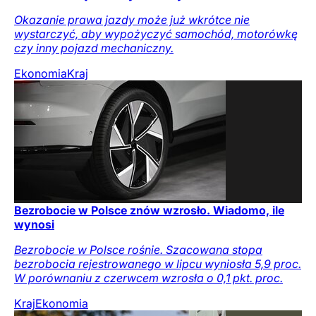
Okazanie prawa jazdy może już wkrótce nie
wystarczyć, aby wypożyczyć samochód, motorówkę
czy inny pojazd mechaniczny.
Ekonomia
Kraj
Bezrobocie w Polsce znów wzrosło. Wiadomo, ile
wynosi
Bezrobocie w Polsce rośnie. Szacowana stopa
bezrobocia rejestrowanego w lipcu wyniosła 5,9 proc.
W porównaniu z czerwcem wzrosła o 0,1 pkt. proc.
Kraj
Ekonomia