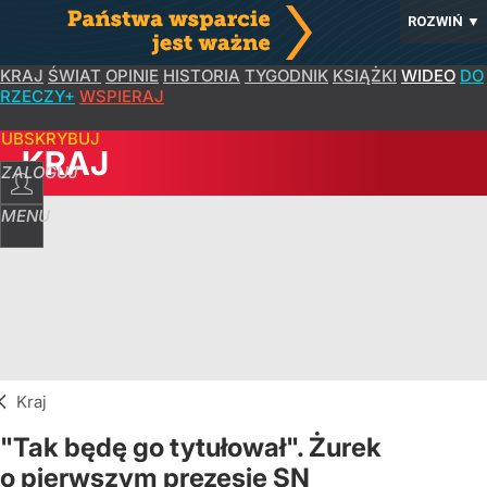
ROZWIŃ
▼
KRAJ
ŚWIAT
OPINIE
HISTORIA
TYGODNIK
KSIĄŻKI
WIDEO
DO
RZECZY+
WSPIERAJ
SUBSKRYBUJ
KRAJ
ZALOGUJ
MENU
Kraj
"Tak będę go tytułował". Żurek
o pierwszym prezesie SN