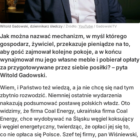
Witold Gadowski, dziennikarz śledczy
/ Źródło:
YouTube
/
GadowskiTV
Jak można nazwać mechanizm, w myśl którego
gospodarz, żywiciel, przekazuje pieniądze na to,
aby gość zajmował kolejne pokoje, a w końcu
wynajmował mu jego własne meble i pobierał opłaty
za przygotowywane przez siebie posiłki? – pyta
Witold Gadowski.
Wiem, i Państwo też wiedzą, a ja nie chcę się nad tym
zbytnio rozwodzić. Niemniej ostatnie wydarzenia
nakazują podsumować postawę polskich władz. Oto
widzimy, że firma Coal Energy, ukraińska firma Coal
Energy, chce wydobywać na Śląsku węgiel koksujący
i węgiel energetyczny, twierdząc, że opłaci jej się to,
co nie opłaca się Polsce. Szef tej firmy, pan Wiśniewski,