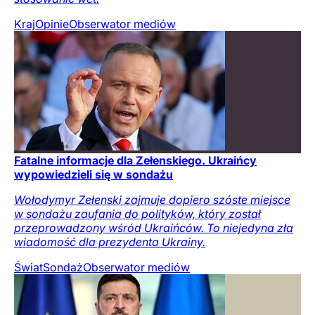
Kraj
Opinie
Obserwator mediów
Fatalne informacje dla Zełenskiego. Ukraińcy
wypowiedzieli się w sondażu
Wołodymyr Zełenski zajmuje dopiero szóste miejsce
w sondażu zaufania do polityków, który został
przeprowadzony wśród Ukraińców. To niejedyna zła
wiadomość dla prezydenta Ukrainy.
Świat
Sondaż
Obserwator mediów