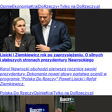
Opinie
Ekonomia
Kraj
DoRzeczy+
Tylko na DoRzeczy.pl
Lisicki i Ziemkiewicz rok po zaprzysiężeniu. O silnych
i słabszych stronach prezydentury Nawrockiego
Karol Nawrocki obchodzi pierwszą rocznicę swojej
prezydentury. Dokonania nowej głowy państwa ocenili w
programie "Polska Do Rzeczy" Paweł Lisicki i Rafał
Ziemkiewicz.
Polska Do Rzeczy
Opinie
Kraj
Tylko na DoRzeczy.pl