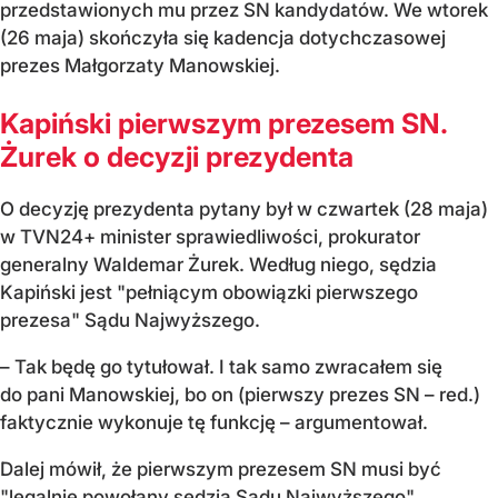
przedstawionych mu przez SN kandydatów. We wtorek
(26 maja) skończyła się kadencja dotychczasowej
prezes Małgorzaty Manowskiej.
Kapiński pierwszym prezesem SN.
Żurek o decyzji prezydenta
O decyzję prezydenta pytany był w czwartek (28 maja)
w TVN24+ minister sprawiedliwości, prokurator
generalny Waldemar Żurek. Według niego, sędzia
Kapiński jest "pełniącym obowiązki pierwszego
prezesa" Sądu Najwyższego.
– Tak będę go tytułował. I tak samo zwracałem się
do pani Manowskiej, bo on (pierwszy prezes SN – red.)
faktycznie wykonuje tę funkcję – argumentował.
Dalej mówił, że pierwszym prezesem SN musi być
"legalnie powołany sędzia Sądu Najwyższego".