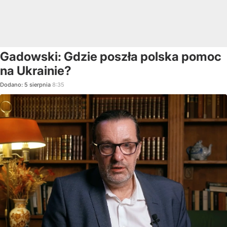
Gadowski: Gdzie poszła polska pomoc
na Ukrainie?
Dodano:
5
sierpnia
8:35