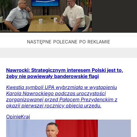
Nawrocki: Strategicznym interesem Polski jest to,
żeby nie powiewały banderowskie flagi
Kwestia symboli UPA wybrzmiała w wystąpieniu
Karola Nawrockiego podczas uroczystości
zorganizowanej przed Pałacem Prezydenckim z
okazji pierwszej rocznicy objęcia urzędu.
Opinie
Kraj