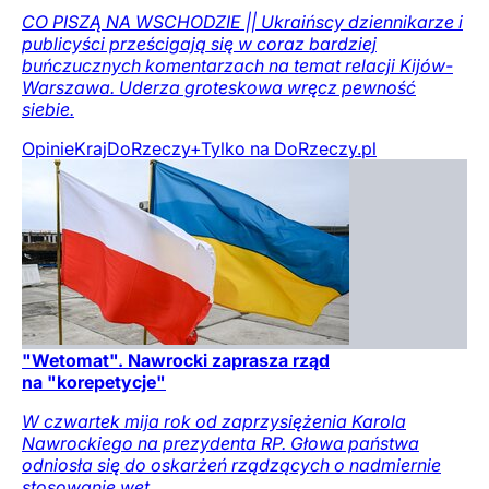
CO PISZĄ NA WSCHODZIE || Ukraińscy dziennikarze i
publicyści prześcigają się w coraz bardziej
buńczucznych komentarzach na temat relacji Kijów-
Warszawa. Uderza groteskowa wręcz pewność
siebie.
Opinie
Kraj
DoRzeczy+
Tylko na DoRzeczy.pl
"Wetomat". Nawrocki zaprasza rząd
na "korepetycje"
W czwartek mija rok od zaprzysiężenia Karola
Nawrockiego na prezydenta RP. Głowa państwa
odniosła się do oskarżeń rządzących o nadmiernie
stosowanie wet.