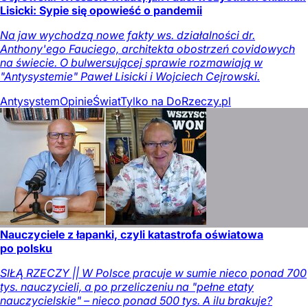
Lisicki: Sypie się opowieść o pandemii
Na jaw wychodzą nowe fakty ws. działalności dr.
Anthony'ego Fauciego, architekta obostrzeń covidowych
na świecie. O bulwersującej sprawie rozmawiają w
"Antysystemie" Paweł Lisicki i Wojciech Cejrowski.
Antysystem
Opinie
Świat
Tylko na DoRzeczy.pl
Nauczyciele z łapanki, czyli katastrofa oświatowa
po polsku
SIŁĄ RZECZY || W Polsce pracuje w sumie nieco ponad 700
tys. nauczycieli, a po przeliczeniu na "pełne etaty
nauczycielskie" – nieco ponad 500 tys. A ilu brakuje?