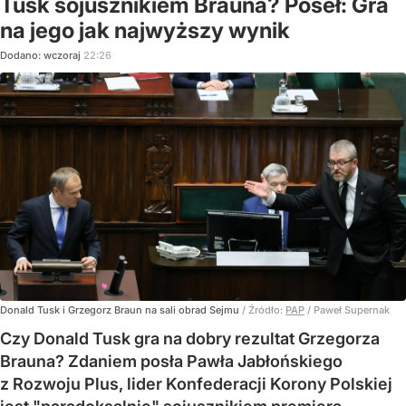
Tusk sojusznikiem Brauna? Poseł: Gra
na jego jak najwyższy wynik
Dodano:
wczoraj
22:26
Donald Tusk i Grzegorz Braun na sali obrad Sejmu
/ Źródło:
PAP
/
Paweł Supernak
Czy Donald Tusk gra na dobry rezultat Grzegorza
Brauna? Zdaniem posła Pawła Jabłońskiego
z Rozwoju Plus, lider Konfederacji Korony Polskiej