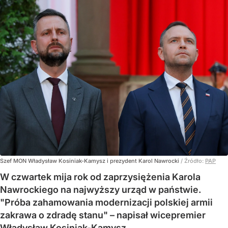
Szef MON Władysław Kosiniak-Kamysz i prezydent Karol Nawrocki
/ Źródło:
PAP
W czwartek mija rok od zaprzysiężenia Karola
Nawrockiego na najwyższy urząd w państwie.
"Próba zahamowania modernizacji polskiej armii
zakrawa o zdradę stanu" – napisał wicepremier
Władysław Kosiniak-Kamysz.