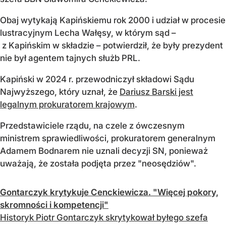
Obaj wytykają Kapińskiemu rok 2000 i udział w procesie
lustracyjnym Lecha Wałęsy, w którym sąd –
z Kapińskim w składzie – potwierdził, że były prezydent
nie był agentem tajnych służb PRL.
Kapiński w 2024 r. przewodniczył składowi Sądu
Najwyższego, który uznał, że
Dariusz Barski jest
legalnym prokuratorem krajowym
.
Przedstawiciele rządu, na czele z ówczesnym
ministrem sprawiedliwości, prokuratorem generalnym
Adamem Bodnarem nie uznali decyzji SN, ponieważ
uważają, że została podjęta przez "neosędziów".
Gontarczyk krytykuje Cenckiewicza. "Więcej pokory,
skromności i kompetencji"
Historyk Piotr Gontarczyk skrytykował byłego szefa