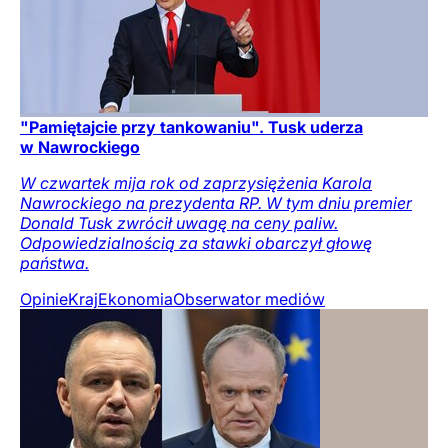
"Pamiętajcie przy tankowaniu". Tusk uderza
w Nawrockiego
W czwartek mija rok od zaprzysiężenia Karola
Nawrockiego na prezydenta RP. W tym dniu premier
Donald Tusk zwrócił uwagę na ceny paliw.
Odpowiedzialnością za stawki obarczył głowę
państwa.
Opinie
Kraj
Ekonomia
Obserwator mediów