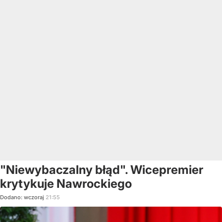
"Niewybaczalny błąd". Wicepremier
krytykuje Nawrockiego
Dodano:
wczoraj
21:55