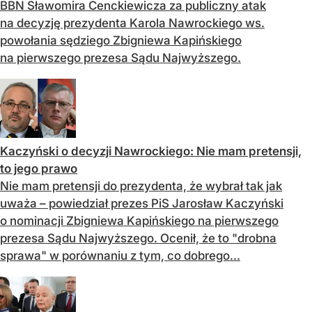
BBN Sławomira Cenckiewicza za publiczny atak
na decyzję prezydenta Karola Nawrockiego ws.
powołania sędziego Zbigniewa Kapińskiego
na pierwszego prezesa Sądu Najwyższego.
Kaczyński o decyzji Nawrockiego: Nie mam pretensji,
to jego prawo
Nie mam pretensji do prezydenta, że wybrał tak jak
uważa – powiedział prezes PiS Jarosław Kaczyński
o nominacji Zbigniewa Kapińskiego na pierwszego
prezesa Sądu Najwyższego. Ocenił, że to "drobna
sprawa" w porównaniu z tym, co dobrego...