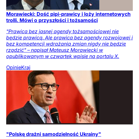
Morawiecki: Dość pipi-prawicy i loży internetowych
trolli. Mówi o przyszłości i tożsamości
"Prawica bez jasnej agendy tożsamościowej nie
będzie prawicą. Ale prawica bez agendy rozwojowej i
bez kompetencji wdrażania zmian nigdy nie będzie
rządzić" – napisał Mateusz Morawiecki w
opublikowanym w czwartek wpisie na portalu X.
Opinie
Kraj
"Polskę drażni samodzielność Ukrainy"