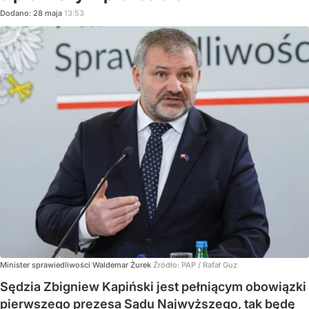
Dodano:
28
maja
13:53
Minister sprawiedliwości Waldemar Żurek
Źródło:
PAP
/
Rafał Guz
Sędzia Zbigniew Kapiński jest pełniącym obowiązki
pierwszego prezesa Sądu Najwyższego, tak będę