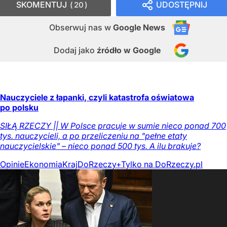
SKOMENTUJ
UDOSTĘPNIJ
20
Obserwuj nas
w
Google News
Dodaj jako
źródło w Google
Nauczyciele z łapanki, czyli katastrofa oświatowa
po polsku
SIŁĄ RZECZY || W Polsce pracuje w sumie nieco ponad 700
tys. nauczycieli, a po przeliczeniu na "pełne etaty
nauczycielskie" – nieco ponad 500 tys. A ilu brakuje?
Opinie
Ekonomia
Kraj
DoRzeczy+
Tylko na DoRzeczy.pl