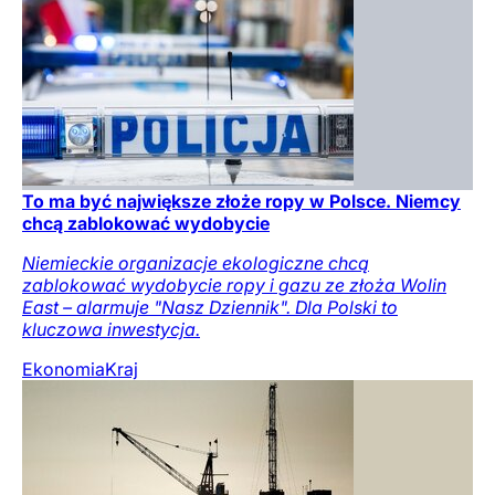
To ma być największe złoże ropy w Polsce. Niemcy
chcą zablokować wydobycie
Niemieckie organizacje ekologiczne chcą
zablokować wydobycie ropy i gazu ze złoża Wolin
East – alarmuje "Nasz Dziennik". Dla Polski to
kluczowa inwestycja.
Ekonomia
Kraj