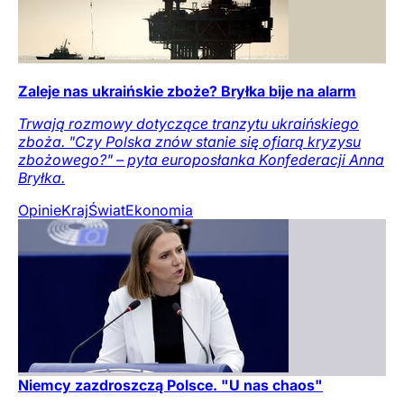
Zaleje nas ukraińskie zboże? Bryłka bije na alarm
Trwają rozmowy dotyczące tranzytu ukraińskiego
zboża. "Czy Polska znów stanie się ofiarą kryzysu
zbożowego?" – pyta europosłanka Konfederacji Anna
Bryłka.
Opinie
Kraj
Świat
Ekonomia
Niemcy zazdroszczą Polsce. "U nas chaos"