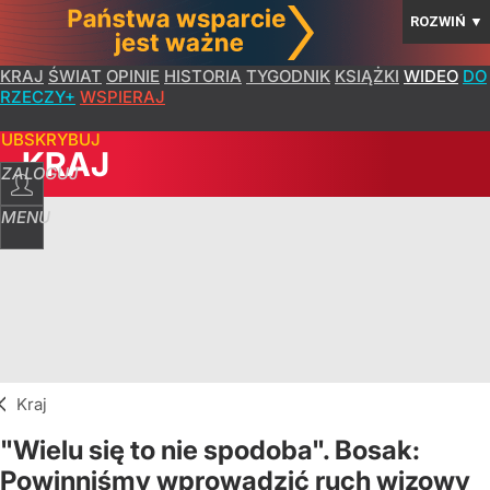
ROZWIŃ
▼
KRAJ
ŚWIAT
OPINIE
HISTORIA
TYGODNIK
KSIĄŻKI
WIDEO
DO
RZECZY+
WSPIERAJ
SUBSKRYBUJ
KRAJ
ZALOGUJ
MENU
Kraj
"Wielu się to nie spodoba". Bosak:
Powinniśmy wprowadzić ruch wizowy