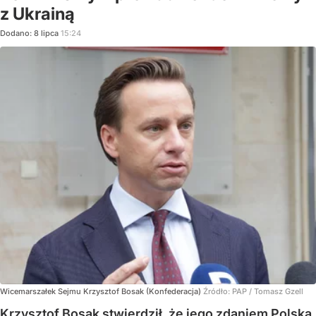
z Ukrainą
Dodano:
8
lipca
15:24
Wicemarszałek Sejmu Krzysztof Bosak (Konfederacja)
Źródło:
PAP
/
Tomasz Gzell
Krzysztof Bosak stwierdził, że jego zdaniem Polska