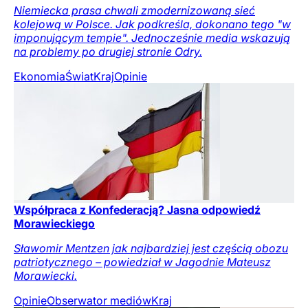
Niemiecka prasa chwali zmodernizowaną sieć
kolejową w Polsce. Jak podkreśla, dokonano tego "w
imponującym tempie". Jednocześnie media wskazują
na problemy po drugiej stronie Odry.
Ekonomia
Świat
Kraj
Opinie
Współpraca z Konfederacją? Jasna odpowiedź
Morawieckiego
Sławomir Mentzen jak najbardziej jest częścią obozu
patriotycznego – powiedział w Jagodnie Mateusz
Morawiecki.
Opinie
Obserwator mediów
Kraj