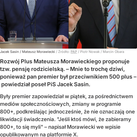
Jacek Sasin / Mateusz Morawiecki
/ Źródło:
PAP
/
Piotr Nowak / Marcin Obara
Rozwój Plus Mateusza Morawieckiego proponuje
tzw. pensję rodzicielską. – Mnie to trochę dziwi,
ponieważ pan premier był przeciwnikiem 500 plus –
powiedział poseł PiS Jacek Sasin.
Były premier zapowiedział w piątek, za pośrednictwem
mediów społecznościowych, zmiany w programie
800+, podkreślając jednocześnie, że nie oznaczają one
likwidacji świadczenia. "Jeśli ktoś mówi, że zabieramy
800+, to się myli" – napisał Morawiecki we wpisie
opublikowanym na platformie X.