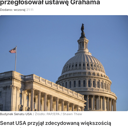
przegłosował ustawę Grahama
Dodano:
wczoraj
21:11
Budynek Senatu USA
/ Źródło:
PAP/EPA
/
Shawn Thew
Senat USA przyjął zdecydowaną większością