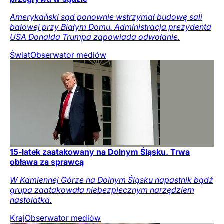
Amerykański sąd ponownie wstrzymał budowę sali
balowej przy Białym Domu. Administracja prezydenta
USA Donalda Trumpa zapowiada odwołanie.
Świat
Obserwator mediów
15-latek zaatakowany na Dolnym Śląsku. Trwa
obława za sprawcą
W Kamiennej Górze na Dolnym Śląsku napastnik bądź
grupa zaatakowała niebezpiecznym narzędziem
nastolatka.
Kraj
Obserwator mediów