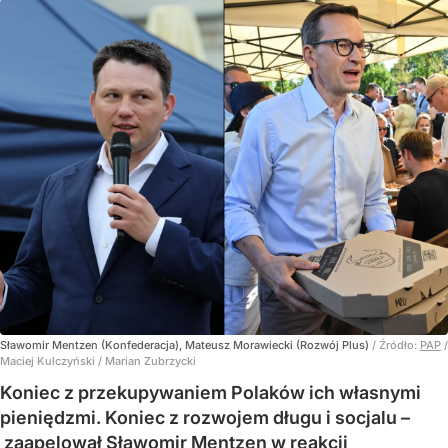
Sławomir Mentzen (Konfederacja), Mateusz Morawiecki (Rozwój Plus)
/ Źródło:
PAP
/
Maciej Kulczyński / Marian Zubrzycki
Koniec z przekupywaniem Polaków ich własnymi
pieniędzmi. Koniec z rozwojem długu i socjalu –
zaapelował Sławomir Mentzen w reakcji