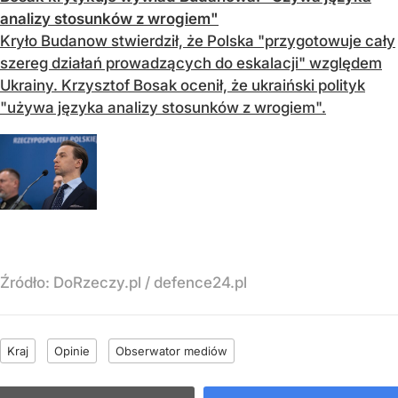
analizy stosunków z wrogiem"
Kryło Budanow stwierdził, że Polska "przygotowuje cały
szereg działań prowadzących do eskalacji" względem
Ukrainy. Krzysztof Bosak ocenił, że ukraiński polityk
"używa języka analizy stosunków z wrogiem".
Źródło:
DoRzeczy.pl
/
defence24.pl
Kraj
Opinie
Obserwator mediów