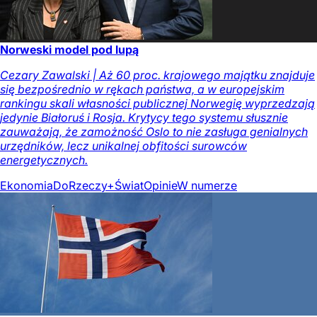
Norweski model pod lupą
Cezary Zawalski | Aż 60 proc. krajowego majątku znajduje
się bezpośrednio w rękach państwa, a w europejskim
rankingu skali własności publicznej Norwegię wyprzedzają
jedynie Białoruś i Rosja. Krytycy tego systemu słusznie
zauważają, że zamożność Oslo to nie zasługa genialnych
urzędników, lecz unikalnej obfitości surowców
energetycznych.
Ekonomia
DoRzeczy+
Świat
Opinie
W numerze