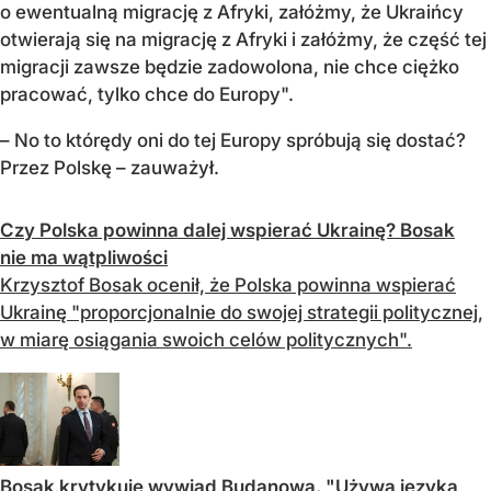
o ewentualną migrację z Afryki, załóżmy, że Ukraińcy
otwierają się na migrację z Afryki i załóżmy, że część tej
migracji zawsze będzie zadowolona, nie chce ciężko
pracować, tylko chce do Europy".
– No to którędy oni do tej Europy spróbują się dostać?
Przez Polskę – zauważył.
Czy Polska powinna dalej wspierać Ukrainę? Bosak
nie ma wątpliwości
Krzysztof Bosak ocenił, że Polska powinna wspierać
Ukrainę "proporcjonalnie do swojej strategii politycznej,
w miarę osiągania swoich celów politycznych".
Bosak krytykuje wywiad Budanowa. "Używa języka