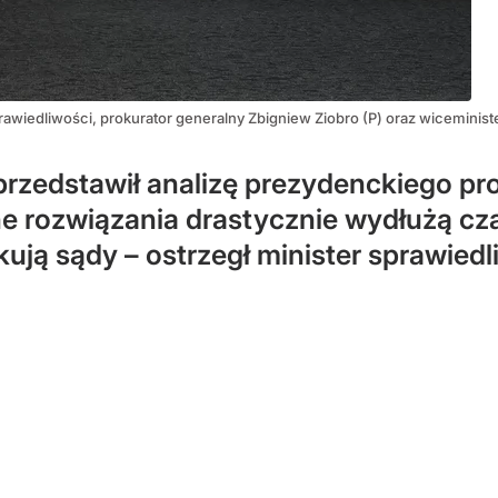
rawiedliwości, prokurator generalny Zbigniew Ziobro (P) oraz wiceminist
rzedstawił analizę prezydenckiego pr
 rozwiązania drastycznie wydłużą cz
ują sądy – ostrzegł minister sprawiedl