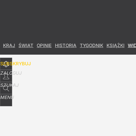
Udostępnij
0
Skomentuj
KRAJ
ŚWIAT
OPINIE
HISTORIA
TYGODNIK
KSIĄŻKI
WI
SUBSKRYBUJ
ZALOGUJ
SZUKAJ
MENU