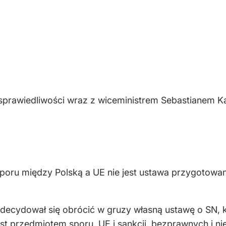
rtu sprawiedliwości wraz z wiceministrem Sebastianem 
oru między Polską a UE nie jest ustawa przygotowana
decydował się obrócić w gruzy własną ustawę o SN, k
st przedmiotem sporu, UE i sankcji, bezprawnych i nie