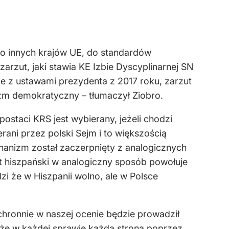
do innych krajów UE, do standardów
rzut, jaki stawia KE Izbie Dyscyplinarnej SN
ie z ustawami prezydenta z 2017 roku, zarzut
m demokratyczny – tłumaczył Ziobro.
staci KRS jest wybierany, jeżeli chodzi
rani przez polski Sejm i to większością
chanizm został zaczerpnięty z analogicznych
t hiszpański w analogiczny sposób powołuje
zi że w Hiszpanii wolno, ale w Polsce
hronnie w naszej ocenie będzie prowadził
że w każdej sprawie każda strona poprzez