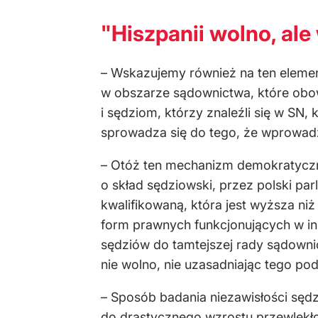
"Hiszpanii wolno, ale
– Wskazujemy również na ten elemen
w obszarze sądownictwa, które obowi
i sędziom, którzy znaleźli się w SN
sprowadza się do tego, że wprowa
– Otóż ten mechanizm demokratyczny
o skład sędziowski, przez polski pa
kwalifikowaną, która jest wyższa ni
form prawnych funkcjonujących w in
sędziów do tamtejszej rady sądownic
nie wolno, nie uzasadniając tego pod
– Sposób badania niezawisłości sęd
do drastycznego wzrostu przewlekło