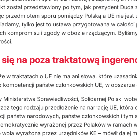
jekt został przedstawiony po tym, jak prezydent Dud
ięc przedmiotem sporu pomiędzy Polską a UE nie jest
iadamy, tylko jest to ustawa przygotowana w całości
ach kompromisu i zgody w obozie rządzącym. Byliśmy 
ości.
 się na poza traktatową ingeren
, że w traktatach o UE nie ma ani słowa, które uzasa
 kompetencji państw członkowskich UE, w obszarze 
y Ministerstwa Sprawiedliwości, Solidarnej Polski wo
rzez tego rodzaju przedłożenie na narrację UE, która
ncji państw narodowych, państw członkowskich i ty
 demokratycznie wyrażonej przez Polaków w ramach 
się wola wyrażona przez urzędników KE – mówił dalej m