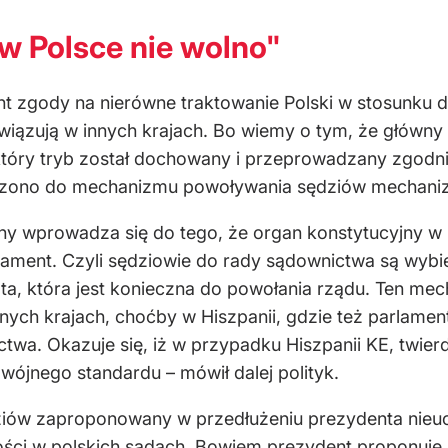
 w Polsce nie wolno"
t zgody na nierówne traktowanie Polski w stosunku 
ązują w innych krajach. Bo wiemy o tym, że główny za
, który tryb został dochowany i przeprowadzany zgodn
dzono do mechanizmu powoływania sędziów mechaniz
 wprowadza się do tego, że organ konstytucyjny w po
rlament. Czyli sędziowie do rady sądownictwa są wybie
ż ta, która jest konieczna do powołania rządu. Ten me
nych krajach, choćby w Hiszpanii, gdzie też parlamen
twa. Okazuje się, iż w przypadku Hiszpanii KE, twierd
wójnego standardu – mówił dalej polityk.
ziów zaproponowany w przedłużeniu prezydenta nieuc
ści w polskich sądach. Bowiem prezydent proponuje 