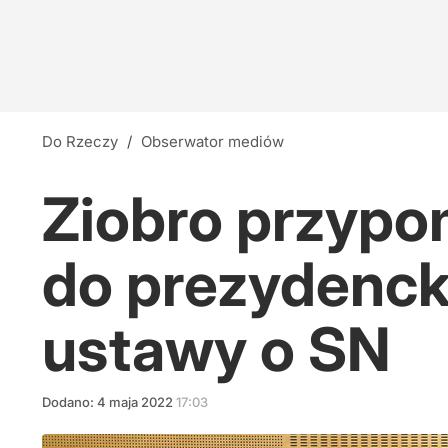
Do Rzeczy
/
Obserwator mediów
Ziobro przypo
do prezydencki
ustawy o SN
Dodano:
4
maja
2022
17:03