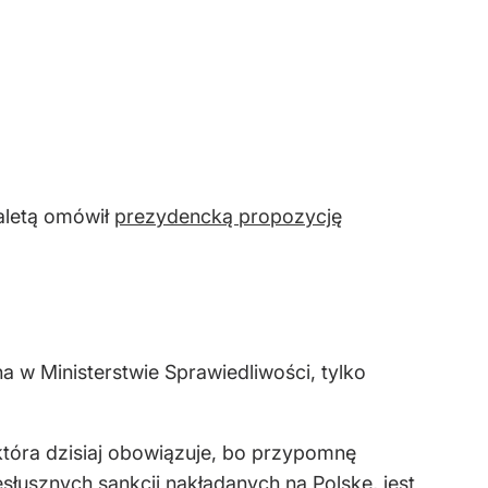
Kaletą omówił
prezydencką propozycję
 w Ministerstwie Sprawiedliwości, tylko
tóra dzisiaj obowiązuje, bo przypomnę
słusznych sankcji nakładanych na Polskę, jest