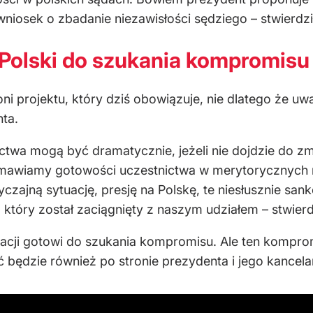
iosek o zbadanie niezawisłości sędziego – stwierdził
Polski do szukania kompromisu
i projektu, który dziś obowiązuje, nie dlatego że uważ
ta.
ctwa mogą być dramatycznie, jeżeli nie dojdzie do z
mawiamy gotowości uczestnictwa w merytorycznych 
zajną sytuację, presję na Polskę, te niesłusznie san
który został zaciągnięty z naszym udziałem – stwierdz
tuacji gotowi do szukania kompromisu. Ale ten kom
 będzie również po stronie prezydenta i jego kancelar