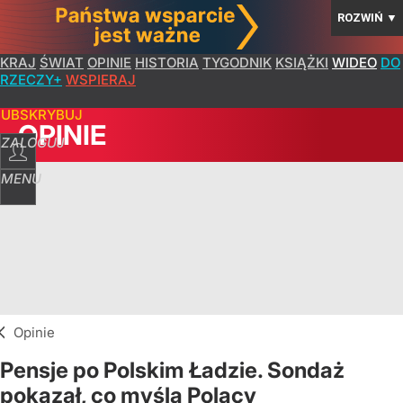
ROZWIŃ
▼
KRAJ
ŚWIAT
OPINIE
HISTORIA
TYGODNIK
KSIĄŻKI
WIDEO
DO
RZECZY+
WSPIERAJ
SUBSKRYBUJ
OPINIE
ZALOGUJ
MENU
Opinie
Pensje po Polskim Ładzie. Sondaż
pokazał, co myślą Polacy