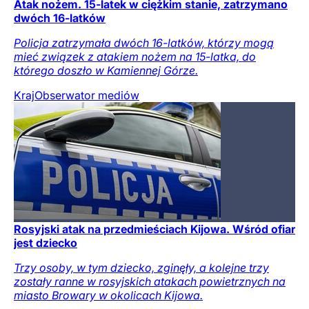
Atak nożem. 15-latek w ciężkim stanie, zatrzymano
dwóch 16-latków
Policja zatrzymała dwóch 16-latków, którzy mogą
mieć związek z atakiem nożem na 15-latka, do
którego doszło w Kamiennej Górze.
Kraj
Obserwator mediów
Rosyjski atak na przedmieściach Kijowa. Wśród ofiar
jest dziecko
Trzy osoby, w tym dziecko, zginęły, a kolejne trzy
zostały ranne w rosyjskich atakach powietrznych na
miasto Browary w okolicach Kijowa.