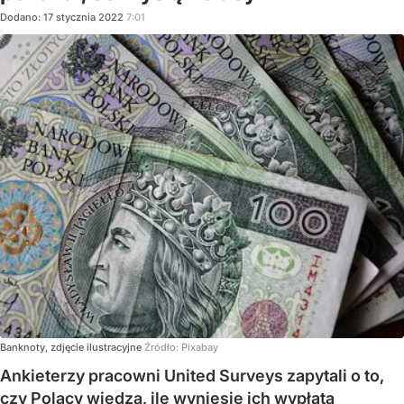
Dodano:
17
stycznia
2022
7:01
Banknoty, zdjęcie ilustracyjne
Źródło:
Pixabay
Ankieterzy pracowni United Surveys zapytali o to,
czy Polacy wiedzą, ile wyniesie ich wypłata