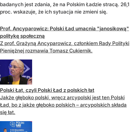
badanych jest zdania, że na Polskim Ładzie stracą. 26,1
proc. wskazuje, że ich sytuacja nie zmieni się.
Prof. Ancyparowicz: Polski Ład umacnia "janosikową"
politykę społeczną
Z prof. Grażyną Ancyparowicz, członkiem Rady Polityki
Pieniężnej rozmawia Tomasz Cukiernik.
Polski Łat, czyli Polski Ład z polskich łat
Jakże głęboko polski, wręcz arcypolski jest ten Polski
Ład, bo z jakże głęboko polskich – arcypolskich składa
się łat.