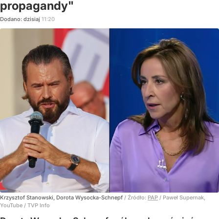
propagandy"
Dodano:
dzisiaj
11:20
Krzysztof Stanowski, Dorota Wysocka-Schnepf
/ Źródło:
PAP
/
Paweł Supernak,
YouTube / TVP Info