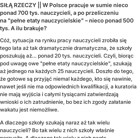
SIŁĄ RZECZY || W Polsce pracuje w sumie nieco
ponad 700 tys. nauczycieli, a po przeliczeniu
na "pełne etaty nauczycielskie" – nieco ponad 500
tys. A ilu brakuje?
Cóż, sytuacja na rynku pracy nauczycieli zrobiła się
tego lata aż tak dramatycznie dramatyczna, że szkoły
poszukują aż… ponad 20 tys. nauczycieli. Czyli, biorąc
pod uwagę owe "pełne etaty nauczycielskie", szukają
aż jednego na każdych 25 nauczycieli. Doszło do tego,
że gotowe są przyjąć niemal każdego, kto się nawinie,
nawet jeśli nie ma odpowiednich kwalifikacji, a kuratoria
nie mają wyjścia i całymi tysiącami zatwierdzają
wnioski o ich zatrudnienie, bo bez ich zgody załatanie
wakatu jest niemożliwe.
A dlaczego szkoły szukają naraz aż tak wielu
nauczycieli? Bo tak wielu z nich szkoły właśnie