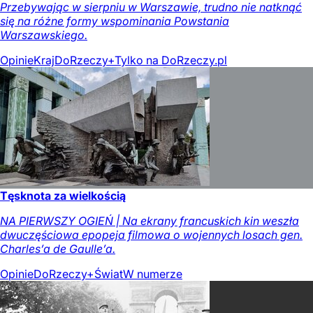
Przebywając w sierpniu w Warszawie, trudno nie natknąć
się na różne formy wspominania Powstania
Warszawskiego.
Opinie
Kraj
DoRzeczy+
Tylko na DoRzeczy.pl
Tęsknota za wielkością
NA PIERWSZY OGIEŃ | Na ekrany francuskich kin weszła
dwuczęściowa epopeja filmowa o wojennych losach gen.
Charles’a de Gaulle’a.
Opinie
DoRzeczy+
Świat
W numerze