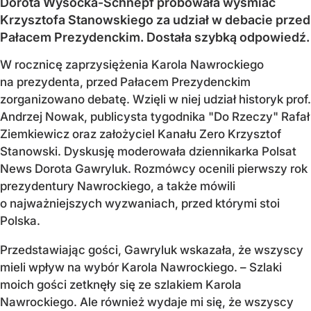
Dorota Wysocka-Schnepf próbowała wyśmiać
Krzysztofa Stanowskiego za udział w debacie przed
Pałacem Prezydenckim. Dostała szybką odpowiedź.
W rocznicę zaprzysiężenia Karola Nawrockiego
na prezydenta, przed Pałacem Prezydenckim
zorganizowano debatę. Wzięli w niej udział historyk prof.
Andrzej Nowak, publicysta tygodnika "Do Rzeczy" Rafał
Ziemkiewicz oraz założyciel Kanału Zero Krzysztof
Stanowski. Dyskusję moderowała dziennikarka Polsat
News Dorota Gawryluk. Rozmówcy ocenili pierwszy rok
prezydentury Nawrockiego, a także mówili
o najważniejszych wyzwaniach, przed którymi stoi
Polska.
Przedstawiając gości, Gawryluk wskazała, że wszyscy
mieli wpływ na wybór Karola Nawrockiego. – Szlaki
moich gości zetknęły się ze szlakiem Karola
Nawrockiego. Ale również wydaje mi się, że wszyscy