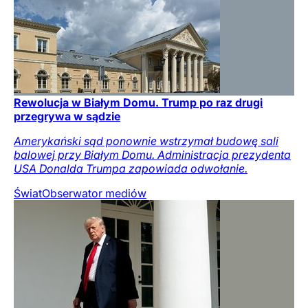
Rewolucja w Białym Domu. Trump po raz drugi
przegrywa w sądzie
Amerykański sąd ponownie wstrzymał budowę sali
balowej przy Białym Domu. Administracja prezydenta
USA Donalda Trumpa zapowiada odwołanie.
Świat
Obserwator mediów