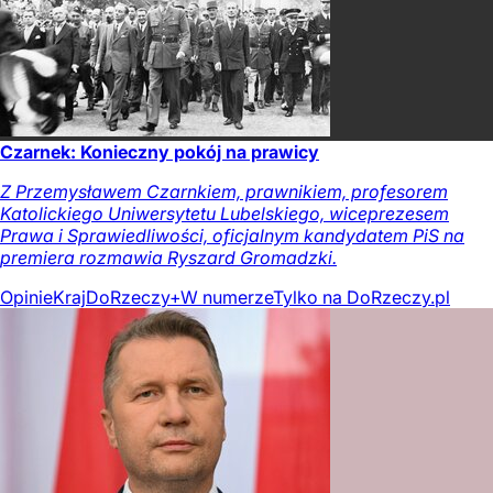
Czarnek: Konieczny pokój na prawicy
Z Przemysławem Czarnkiem, prawnikiem, profesorem
Katolickiego Uniwersytetu Lubelskiego, wiceprezesem
Prawa i Sprawiedliwości, oficjalnym kandydatem PiS na
premiera rozmawia Ryszard Gromadzki.
Opinie
Kraj
DoRzeczy+
W numerze
Tylko na DoRzeczy.pl