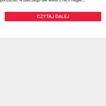
porzuciło. A dlaczego tak wielu z nich nagle...
CZYTAJ DALEJ