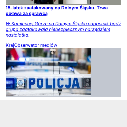
15-latek zaatakowany na Dolnym Śląsku. Trwa
obława za sprawcą
W Kamiennej Górze na Dolnym Śląsku napastnik bądź
grupa zaatakowała niebezpiecznym narzędziem
nastolatka.
Kraj
Obserwator mediów