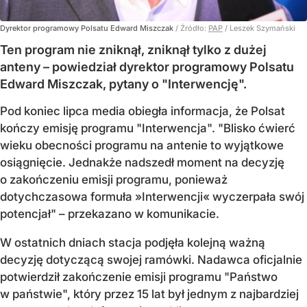
Dyrektor programowy Polsatu Edward Miszczak
/ Źródło:
PAP
/
Leszek Szymański
Ten program nie zniknął, zniknął tylko z dużej
anteny – powiedział dyrektor programowy Polsatu
Edward Miszczak, pytany o "Interwencję".
Pod koniec lipca media obiegła informacja, że Polsat
kończy emisję programu "Interwencja". "Blisko ćwierć
wieku obecności programu na antenie to wyjątkowe
osiągnięcie. Jednakże nadszedł moment na decyzję
o zakończeniu emisji programu, ponieważ
dotychczasowa formuła »Interwencji« wyczerpała swój
potencjał" – przekazano w komunikacie.
W ostatnich dniach stacja podjęła kolejną ważną
decyzję dotyczącą swojej ramówki. Nadawca oficjalnie
potwierdził zakończenie emisji programu "Państwo
w państwie", który przez 15 lat był jednym z najbardziej