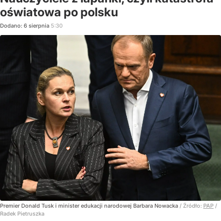
oświatowa po polsku
Dodano:
6
sierpnia
5:30
Premier Donald Tusk i minister edukacji narodowej Barbara Nowacka
/ Źródło:
PAP
/
Radek Pietruszka