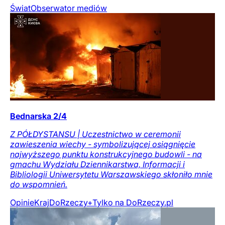
Świat
Obserwator mediów
Bednarska 2/4
Z PÓŁDYSTANSU | Uczestnictwo w ceremonii
zawieszenia wiechy - symbolizującej osiągnięcie
najwyższego punktu konstrukcyjnego budowli - na
gmachu Wydziału Dziennikarstwa, Informacji i
Bibliologii Uniwersytetu Warszawskiego skłoniło mnie
do wspomnień.
Opinie
Kraj
DoRzeczy+
Tylko na DoRzeczy.pl