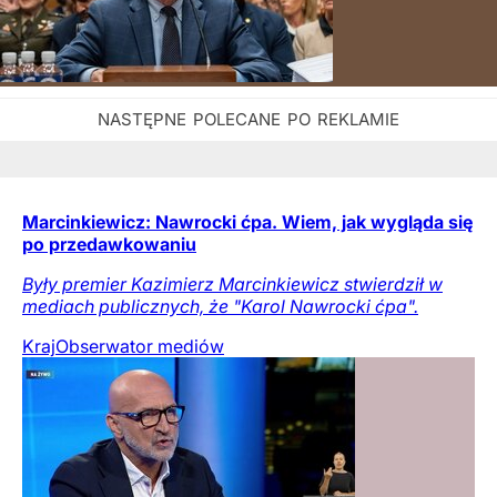
Marcinkiewicz: Nawrocki ćpa. Wiem, jak wygląda się
po przedawkowaniu
Były premier Kazimierz Marcinkiewicz stwierdził w
mediach publicznych, że "Karol Nawrocki ćpa".
Kraj
Obserwator mediów