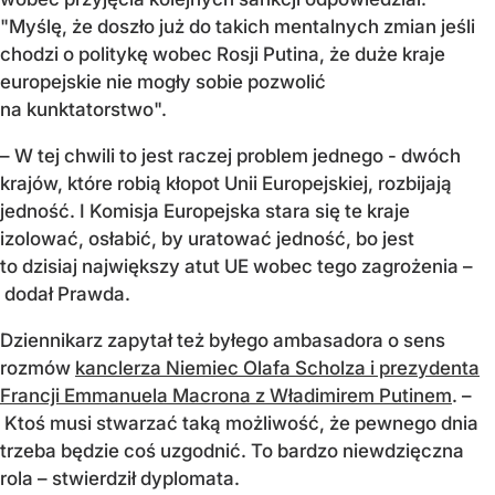
"Myślę, że doszło już do takich mentalnych zmian jeśli
chodzi o politykę wobec Rosji Putina, że duże kraje
europejskie nie mogły sobie pozwolić
na kunktatorstwo".
– W tej chwili to jest raczej problem jednego - dwóch
krajów, które robią kłopot Unii Europejskiej, rozbijają
jedność. I Komisja Europejska stara się te kraje
izolować, osłabić, by uratować jedność, bo jest
to dzisiaj największy atut UE wobec tego zagrożenia –
dodał Prawda.
Dziennikarz zapytał też byłego ambasadora o sens
rozmów
kanclerza Niemiec Olafa Scholza i prezydenta
Francji Emmanuela Macrona z Władimirem Putinem
. –
Ktoś musi stwarzać taką możliwość, że pewnego dnia
trzeba będzie coś uzgodnić. To bardzo niewdzięczna
rola – stwierdził dyplomata.