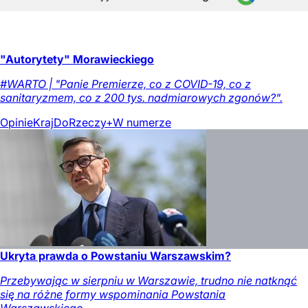
"Autorytety" Morawieckiego
#WARTO | "Panie Premierze, co z COVID-19, co z
sanitaryzmem, co z 200 tys. nadmiarowych zgonów?".
Opinie
Kraj
DoRzeczy+
W numerze
Ukryta prawda o Powstaniu Warszawskim?
Przebywając w sierpniu w Warszawie, trudno nie natknąć
się na różne formy wspominania Powstania