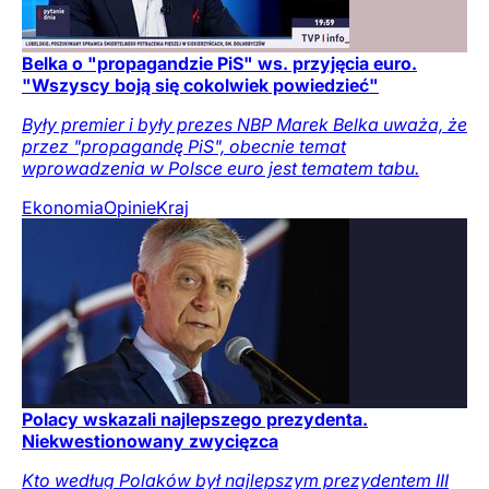
Belka o "propagandzie PiS" ws. przyjęcia euro.
"Wszyscy boją się cokolwiek powiedzieć"
Były premier i były prezes NBP Marek Belka uważa, że
przez "propagandę PiS", obecnie temat
wprowadzenia w Polsce euro jest tematem tabu.
Ekonomia
Opinie
Kraj
Polacy wskazali najlepszego prezydenta.
Niekwestionowany zwycięzca
Kto według Polaków był najlepszym prezydentem III