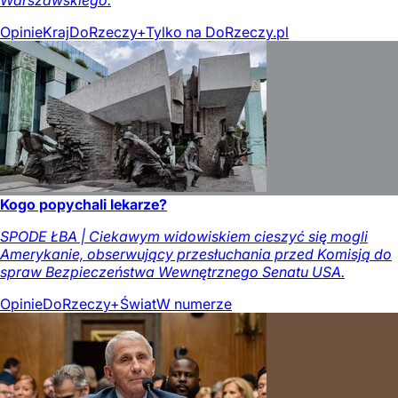
Warszawskiego.
Opinie
Kraj
DoRzeczy+
Tylko na DoRzeczy.pl
Kogo popychali lekarze?
SPODE ŁBA | Ciekawym widowiskiem cieszyć się mogli
Amerykanie, obserwujący przesłuchania przed Komisją do
spraw Bezpieczeństwa Wewnętrznego Senatu USA.
Opinie
DoRzeczy+
Świat
W numerze