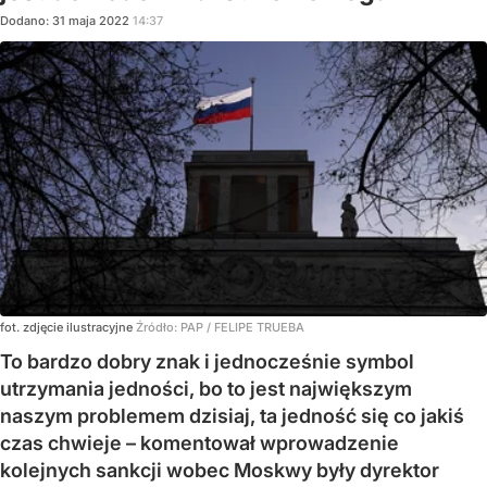
Dodano:
31
maja
2022
14:37
fot. zdjęcie ilustracyjne
Źródło:
PAP
/
FELIPE TRUEBA
To bardzo dobry znak i jednocześnie symbol
utrzymania jedności, bo to jest największym
naszym problemem dzisiaj, ta jedność się co jakiś
czas chwieje – komentował wprowadzenie
kolejnych sankcji wobec Moskwy były dyrektor