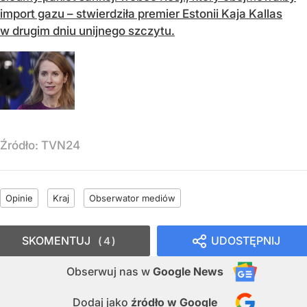
import gazu – stwierdziła premier Estonii Kaja Kallas
w drugim dniu unijnego szczytu.
Źródło:
TVN24
Opinie
Kraj
Obserwator mediów
SKOMENTUJ
UDOSTĘPNIJ
4
Obserwuj nas
w
Google News
Dodaj jako
źródło w Google