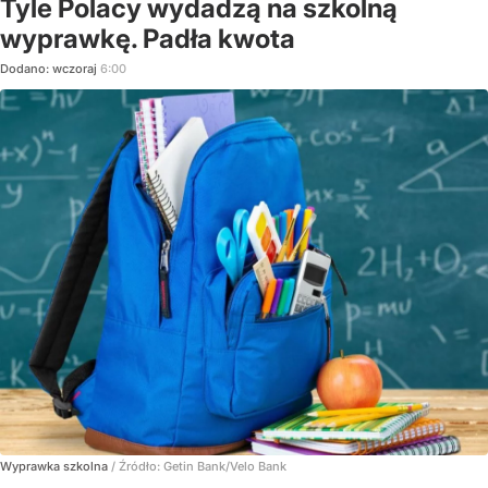
Tyle Polacy wydadzą na szkolną
wyprawkę. Padła kwota
Dodano:
wczoraj
6:00
Wyprawka szkolna
/ Źródło:
Getin Bank/Velo Bank