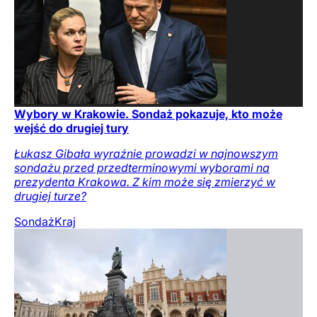
Wybory w Krakowie. Sondaż pokazuje, kto może
wejść do drugiej tury
Łukasz Gibała wyraźnie prowadzi w najnowszym
sondażu przed przedterminowymi wyborami na
prezydenta Krakowa. Z kim może się zmierzyć w
drugiej turze?
Sondaż
Kraj