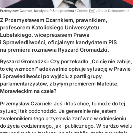
Przemysław Czarnek, kandydat PiS na premiera
/ Źródło:
PAP
/
Darek Delmanowicz
Z Przemysławem Czarnkiem, prawnikiem,
profesorem Katolickiego Uniwersytetu
Lubelskiego, wiceprezesem Prawa
i Sprawiedliwości, oficjalnym kandydatem PiS
na premiera rozmawia Ryszard Gromadzki.
Ryszard Gromadzki: Czy porzekadło „Co cię nie zabije,
to cię wzmocni” adekwatnie opisuje sytuację w Prawie
i Sprawiedliwości po wyjściu z partii grupy
parlamentarzystów, z byłym premierem Mateusz
Morawieckim na czele?
Przemysław Czarnek:
Jeśli ktoś chce, to może do tej
sytuacji tak podchodzić. Ja generalnie nie jestem
zwolennikiem tego przysłowia zarówno w odniesieniu
do życia codziennego, jak i publicznego. W bardzo wielu