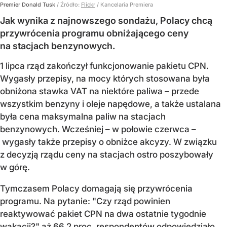
Premier Donald Tusk
/ Źródło:
Flickr
/
Kancelaria Premiera
Jak wynika z najnowszego sondażu, Polacy chcą
przywrócenia programu obniżającego ceny
na stacjach benzynowych.
1 lipca rząd zakończył funkcjonowanie pakietu CPN.
Wygasły przepisy, na mocy których stosowana była
obniżona stawka VAT na niektóre paliwa – przede
wszystkim benzyny i oleje napędowe, a także ustalana
była cena maksymalna paliw na stacjach
benzynowych. Wcześniej – w połowie czerwca –
wygasły także przepisy o obniżce akcyzy. W związku
z decyzją rządu ceny na stacjach ostro poszybowały
w górę.
Tymczasem Polacy domagają się przywrócenia
programu. Na pytanie: "Czy rząd powinien
reaktywować pakiet CPN na dwa ostatnie tygodnie
wakacji?" aż 66,2 proc. respondentów odpowiedziało