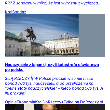
RP? Z sondażu wynika, że jest wyraźny zwycięzca.
Kraj
Sondaż
Nauczyciele z łapanki, czyli katastrofa oświatowa
po polsku
SIŁĄ RZECZY || W Polsce pracuje w sumie nieco
ponad 700 tys. nauczycieli, a po przeliczeniu na
"pełne etaty nauczycielskie" – nieco ponad 500 tys. A
ilu brakuje?
Opinie
Ekonomia
Kraj
DoRzeczy+
Tylko na DoRzeczy.pl