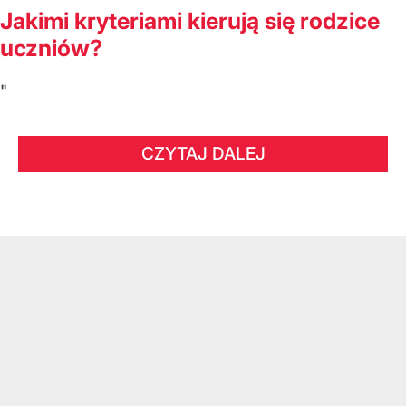
Jakimi kryteriami kierują się rodzice
uczniów?
"
CZYTAJ DALEJ