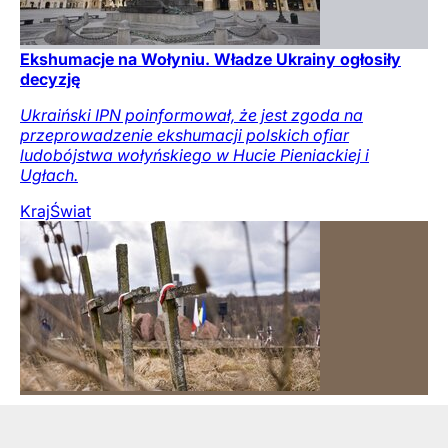
Ekshumacje na Wołyniu. Władze Ukrainy ogłosiły
decyzję
Ukraiński IPN poinformował, że jest zgoda na
przeprowadzenie ekshumacji polskich ofiar
ludobójstwa wołyńskiego w Hucie Pieniackiej i
Ugłach.
Kraj
Świat