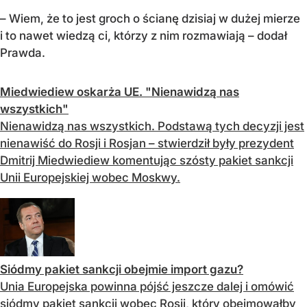
– Wiem, że to jest groch o ścianę dzisiaj w dużej mierze
i to nawet wiedzą ci, którzy z nim rozmawiają – dodał
Prawda.
Miedwiediew oskarża UE. "Nienawidzą nas
wszystkich"
Nienawidzą nas wszystkich. Podstawą tych decyzji jest
nienawiść do Rosji i Rosjan – stwierdził były prezydent
Dmitrij Miedwiediew komentując szósty pakiet sankcji
Unii Europejskiej wobec Moskwy.
Siódmy pakiet sankcji obejmie import gazu?
Unia Europejska powinna pójść jeszcze dalej i omówić
siódmy pakiet sankcji wobec Rosji, który obejmowałby