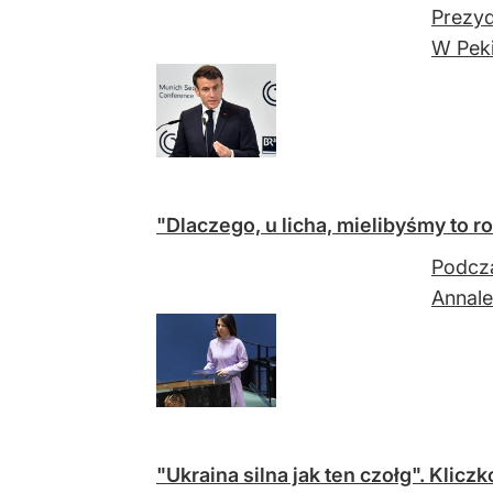
Prezyd
W Peki
"Dlaczego, u licha, mielibyśmy to r
Podcza
Annale
"Ukraina silna jak ten czołg". Klic