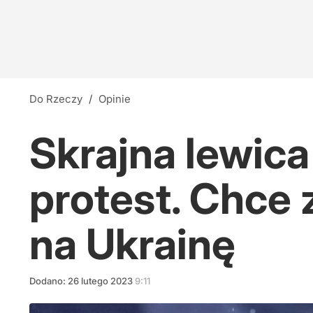
Do Rzeczy
/
Opinie
Skrajna lewica
protest. Chce
na Ukrainę
Dodano:
26
lutego
2023
9:11