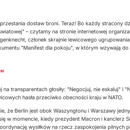
zestania dostaw broni. Teraz! Bo każdy stracony dzi
y światowej" – czytamy na stronie internetowej organiz
nknecht, członek skrajnie lewicowego ugrupowania Di
kumentu "Manifest dla pokoju", w którym wzywają do
j"
j na transparentach głosiły: "Negocjuj, nie eskaluj" i 
wicowych hasła przeciwko obecności kraju w NATO.
e, że Berlin jest obok Waszyngtonu i Warszawy jedny
 się w momencie, kiedy prezydent Macron i kanclerz 
oordynację wysiłków na rzecz zaspokojenia pilnych p