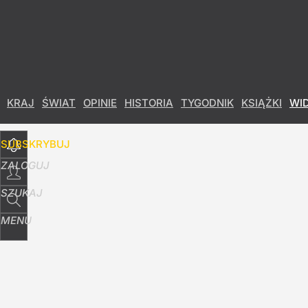
Udostępnij
10
Skomentuj
KRAJ
ŚWIAT
OPINIE
HISTORIA
TYGODNIK
KSIĄŻKI
WI
SUBSKRYBUJ
ZALOGUJ
SZUKAJ
MENU