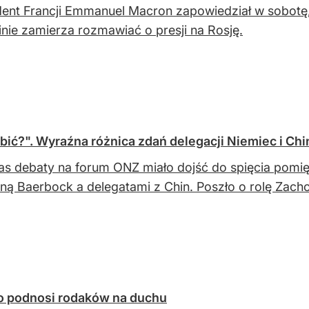
ent Francji Emmanuel Macron zapowiedział w sobotę, 
nie zamierza rozmawiać o presji na Rosję.
obić?". Wyraźna różnica zdań delegacji Niemiec i Chi
s debaty na forum ONZ miało dojść do spięcia pomię
ną Baerbock a delegatami z Chin. Poszło o rolę Zach
zko podnosi rodaków na duchu