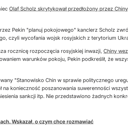
miec
Olaf Scholz skrytykował przedłożony przez Chin
zez Pekin "planuj pokojowego" kanclerz Scholz zwróc
 czyli wycofania wojsk rosyjskich z terytorium Ukra
za rocznicę rozpoczęcia rosyjskiej inwazji,
Chiny wez
waniem warunków pokoju, Pekin podkreślił, że wszys
owany "Stanowisko Chin w sprawie politycznego uregu
 na konieczność poszanowania suwerenności wszystki
sienia sankcji itp. Nie przedstawiono żadnych kon
nach. Wskazał, o czym chce rozmawiać