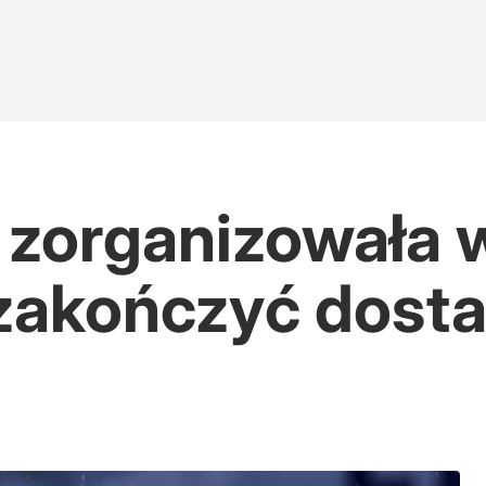
 zorganizowała w
 zakończyć dost