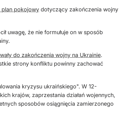
y plan pokojowy
dotyczący zakończenia wojny
ił uwagę, że nie formułuje on w sposób
iny.
wały do zakończenia wojny na Ukrainie
.
tkie strony konfliktu powinny zachować
lowania kryzysu ukraińskiego". W 12-
ch krajów, zaprzestania działań wojennych,
kretnych sposobów osiągnięcia zamierzonego