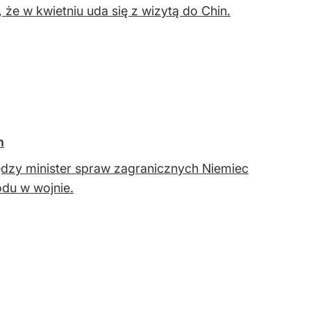
że w kwietniu uda się z wizytą do Chin.
n
dzy minister spraw zagranicznych Niemiec
odu w wojnie.