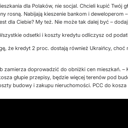
zkania dla Polaków, nie socjal. Chcieli kupić Twój gło
eny rosną. Nabijają kieszenie bankom i deweloperom – 
est dla Ciebie? My też. Nie może tak dalej być – dodaj
szystkie odsetki i koszty kredytu odliczysz od podat
, że kredyt 2 proc. dostają również Ukraińcy, choć m
ób zamierza doprowadzić do obniżki cen mieszkań. – 
osza głupie przepisy, będzie więcej terenów pod budow
szty budowy i zakupu nieruchomości. PCC do kosza –