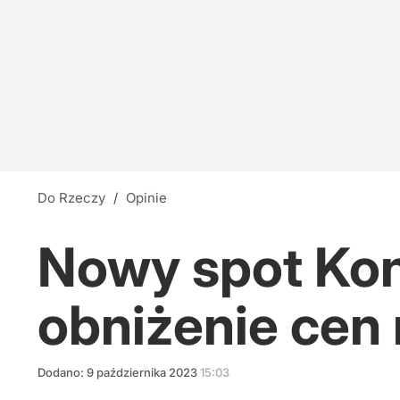
Do Rzeczy
/
Opinie
Nowy spot Kon
obniżenie cen
Dodano:
9
października
2023
15:03