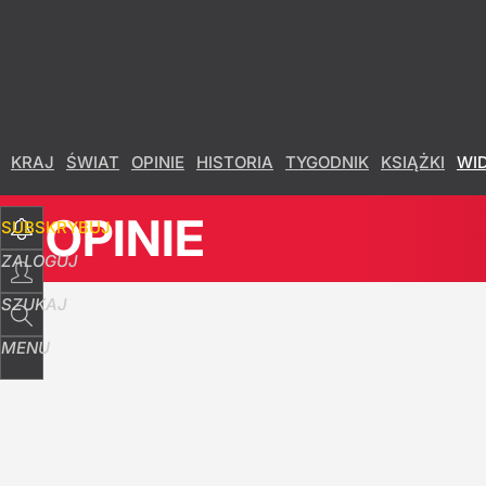
Udostępnij
12
Skomentuj
KRAJ
ŚWIAT
OPINIE
HISTORIA
TYGODNIK
KSIĄŻKI
WI
OPINIE
SUBSKRYBUJ
ZALOGUJ
SZUKAJ
MENU