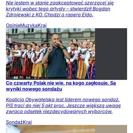
Nie jestem w stanie zaakceptować szerzącej się
krytyki wobec tego artysty – stwierdził Bogdan
Zdrojewski z KO. Chodzi o rapera Eldo.
Opinie
Muzyka
Kraj
Co czwarty Polak nie wie, na kogo zagłosuje. Są
wyniki nowego sondażu
Koalicja Obywatelska jest liderem nowego sondaż.
PiS traci do niej 5 pkt proc. Jeszcze większą uwagę
zwraca odsetek niezdecydowanych wyborców.
Sondaż
Kraj