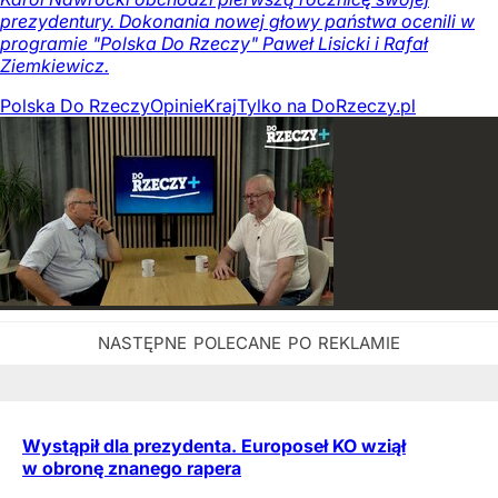
prezydentury. Dokonania nowej głowy państwa ocenili w
programie "Polska Do Rzeczy" Paweł Lisicki i Rafał
Ziemkiewicz.
Polska Do Rzeczy
Opinie
Kraj
Tylko na DoRzeczy.pl
Wystąpił dla prezydenta. Europoseł KO wziął
w obronę znanego rapera