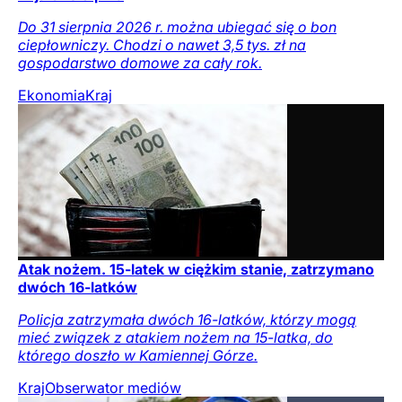
Do 31 sierpnia 2026 r. można ubiegać się o bon
ciepłowniczy. Chodzi o nawet 3,5 tys. zł na
gospodarstwo domowe za cały rok.
Ekonomia
Kraj
Atak nożem. 15-latek w ciężkim stanie, zatrzymano
dwóch 16-latków
Policja zatrzymała dwóch 16-latków, którzy mogą
mieć związek z atakiem nożem na 15-latka, do
którego doszło w Kamiennej Górze.
Kraj
Obserwator mediów