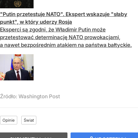
"Putin przetestuje NATO". Ekspert wskazuje "słaby
punkt", w który uderzy Rosja
Eksperci są zgodni, że Władimir Putin może
przetestować determinację NATO prowokacjami,
a nawet bezpośrednim atakiem na państwa bałtyckie.
Źródło:
Washington Post
Opinie
Świat