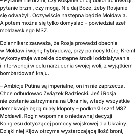
– Pytanie nie brzmi, czy Rosjanie chcą dokonać inwazji,
pytanie brzmi, czy mogą. Nie daj Boże, żeby Rosjanie
się odważyli. Oczywiście następna będzie Mołdawia.
A potem można się tylko domyślać – powiedział szef
mołdawskiego MSZ.
Dziennikarz zauważa, że Rosja prowadzi obecnie
w Mołdawii wojnę hybrydową, przy pomocy której Kreml
wykorzystuje wszelkie dostępne środki oddziaływania
i interwencji w celu narzucenia swojej woli, z wyjątkiem
bombardowań kraju.
– Ambicje Putina są imperialne, on im nie zaprzecza.
Chce odbudować Związek Radziecki. Jeśli Rosja
nie zostanie zatrzymana na Ukrainie, wtedy wszystkie
demokracje będą miały kłopoty – podkreślił szef MSZ
Mołdawii. Rogin wspomina o niedawnej decyzji
Kongresu dotyczącej pomocy wojskowej dla Ukrainy.
Dzięki niej Kijów otrzyma wystarczającą ilość broni,