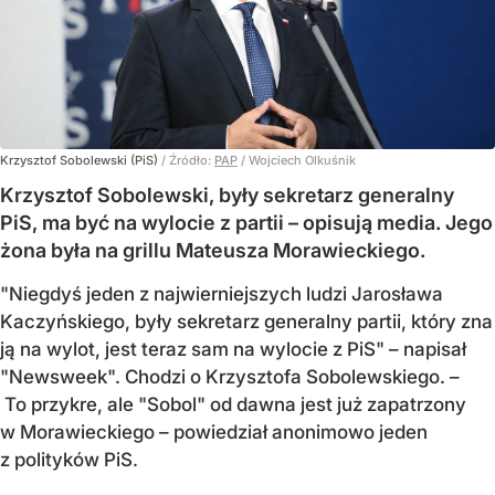
Krzysztof Sobolewski (PiS)
/ Źródło:
PAP
/
Wojciech Olkuśnik
Krzysztof Sobolewski, były sekretarz generalny
PiS, ma być na wylocie z partii – opisują media. Jego
żona była na grillu Mateusza Morawieckiego.
"Niegdyś jeden z najwierniejszych ludzi Jarosława
Kaczyńskiego, były sekretarz generalny partii, który zna
ją na wylot, jest teraz sam na wylocie z PiS" – napisał
"Newsweek". Chodzi o Krzysztofa Sobolewskiego. –
To przykre, ale "Sobol" od dawna jest już zapatrzony
w Morawieckiego – powiedział anonimowo jeden
z polityków PiS.