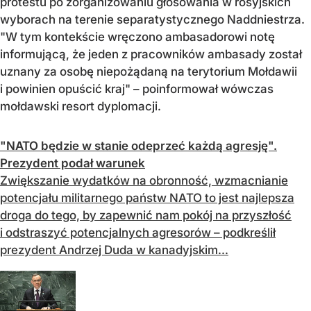
protestu po zorganizowaniu głosowania w rosyjskich
wyborach na terenie separatystycznego Naddniestrza.
"W tym kontekście wręczono ambasadorowi notę
informującą, że jeden z pracowników ambasady został
uznany za osobę niepożądaną na terytorium Mołdawii
i powinien opuścić kraj" – poinformował wówczas
mołdawski resort dyplomacji.
"NATO będzie w stanie odeprzeć każdą agresję".
Prezydent podał warunek
Zwiększanie wydatków na obronność, wzmacnianie
potencjału militarnego państw NATO to jest najlepsza
droga do tego, by zapewnić nam pokój na przyszłość
i odstraszyć potencjalnych agresorów – podkreślił
prezydent Andrzej Duda w kanadyjskim...