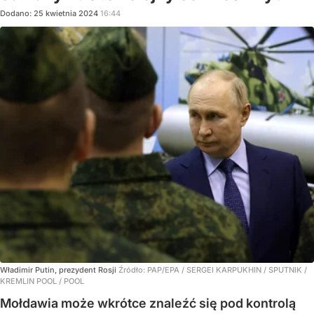
Dodano:
25
kwietnia
2024
16:44
Władimir Putin, prezydent Rosji
Źródło:
PAP/EPA
/
SERGEI KARPUKHIN / SPUTNIK /
KREMLIN POOL / POOL
Mołdawia może wkrótce znaleźć się pod kontrolą