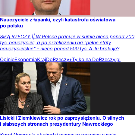
Nauczyciele z łapanki, czyli katastrofa oświatowa
po polsku
SIŁĄ RZECZY || W Polsce pracuje w sumie nieco ponad 700
tys. nauczycieli, a po przeliczeniu na "pełne etaty
nauczycielskie" – nieco ponad 500 tys. A ilu brakuje?
Opinie
Ekonomia
Kraj
DoRzeczy+
Tylko na DoRzeczy.pl
Lisicki i Ziemkiewicz rok po zaprzysiężeniu. O silnych
i słabszych stronach prezydentury Nawrockiego
Karol Nawrocki obchodzi pierwszą rocznicę swojej