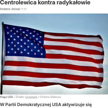
Centrolewica kontra radykałowie
Dodano:
dzisiaj
11:37
Flaga USA
/ Źródło:
Unsplash
/
Cristina Glebova
W Partii Demokratycznej USA aktywizuje się