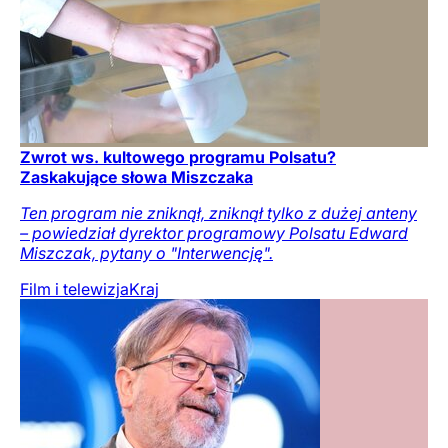
Zwrot ws. kultowego programu Polsatu?
Zaskakujące słowa Miszczaka
Ten program nie zniknął, zniknął tylko z dużej anteny
– powiedział dyrektor programowy Polsatu Edward
Miszczak, pytany o "Interwencję".
Film i telewizja
Kraj