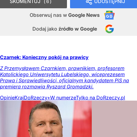
SKOMENTUJ
UDOSTĘPNIJ
6
Obserwuj nas
w
Google News
Dodaj jako
źródło w Google
Czarnek: Konieczny pokój na prawicy
Z Przemysławem Czarnkiem, prawnikiem, profesorem
Katolickiego Uniwersytetu Lubelskiego, wiceprezesem
Prawa i Sprawiedliwości, oficjalnym kandydatem PiS na
premiera rozmawia Ryszard Gromadzki.
Opinie
Kraj
DoRzeczy+
W numerze
Tylko na DoRzeczy.pl