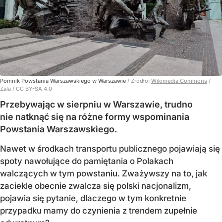
Pomnik Powstania Warszawskiego w Warszawie
/ Źródło:
Wikimedia Commons
/
Zala / CC BY-SA 4.0
Przebywając w sierpniu w Warszawie, trudno
nie natknąć się na różne formy wspominania
Powstania Warszawskiego.
Nawet w środkach transportu publicznego pojawiają się
spoty nawołujące do pamiętania o Polakach
walczących w tym powstaniu. Zważywszy na to, jak
zaciekle obecnie zwalcza się polski nacjonalizm,
pojawia się pytanie, dlaczego w tym konkretnie
przypadku mamy do czynienia z trendem zupełnie