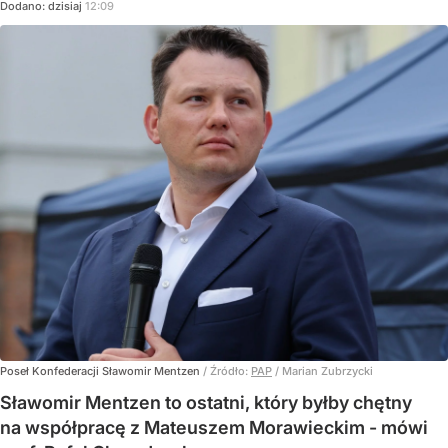
Dodano:
dzisiaj
12:09
Poseł Konfederacji Sławomir Mentzen
/ Źródło:
PAP
/
Marian Zubrzycki
Sławomir Mentzen to ostatni, który byłby chętny
na współpracę z Mateuszem Morawieckim - mówi