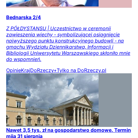
Bednarska 2/4
Z PÓŁDYSTANSU | Uczestnictwo w ceremonii
zawieszenia wiechy - symbolizującej osiągnięcie
najwyższego punktu konstrukcyjnego budowli - na
gmachu Wydziału Dziennikarstwa, Informacji i
Bibliologii Uniwersytetu Warszawskiego skłoniło mnie
do wspomnień.
Opinie
Kraj
DoRzeczy+
Tylko na DoRzeczy.pl
Nawet 3,5 tys. zł na gospodarstwo domowe. Termin
mija 31 sierpnia