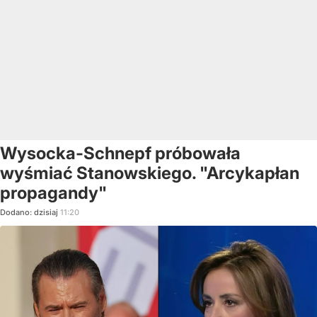
Wysocka-Schnepf próbowała
wyśmiać Stanowskiego. "Arcykapłan
propagandy"
Dodano:
dzisiaj
11:20