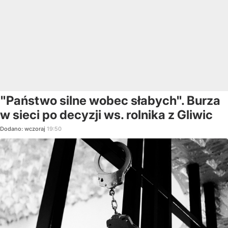
"Państwo silne wobec słabych". Burza
w sieci po decyzji ws. rolnika z Gliwic
Dodano:
wczoraj
19:50