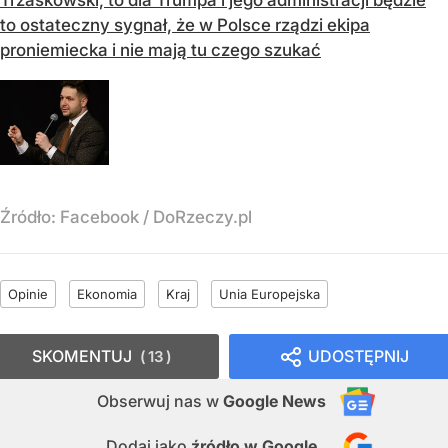
Trzaskowski, to dla Trumpa i jego administracji będzie
to ostateczny sygnał, że w Polsce rządzi ekipa
proniemiecka i nie mają tu czego szukać
Źródło:
Facebook
/
DoRzeczy.pl
Opinie
Ekonomia
Kraj
Unia Europejska
SKOMENTUJ
UDOSTĘPNIJ
13
Obserwuj nas
w
Google News
Dodaj jako
źródło w Google