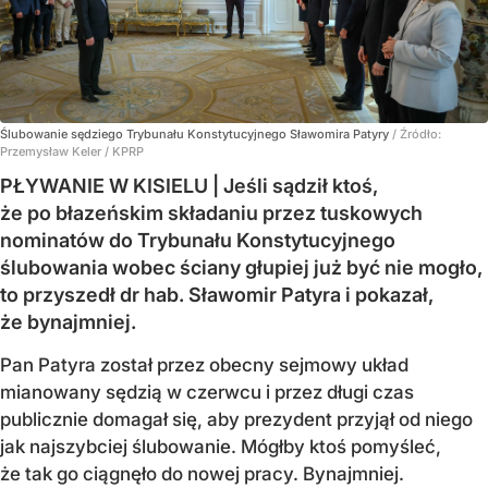
Ślubowanie sędziego Trybunału Konstytucyjnego Sławomira Patyry
/ Źródło:
Przemysław Keler / KPRP
PŁYWANIE W KISIELU | Jeśli sądził ktoś,
że po błazeńskim składaniu przez tuskowych
nominatów do Trybunału Konstytucyjnego
ślubowania wobec ściany głupiej już być nie mogło,
to przyszedł dr hab. Sławomir Patyra i pokazał,
że bynajmniej.
Pan Patyra został przez obecny sejmowy układ
mianowany sędzią w czerwcu i przez długi czas
publicznie domagał się, aby prezydent przyjął od niego
jak najszybciej ślubowanie. Mógłby ktoś pomyśleć,
że tak go ciągnęło do nowej pracy. Bynajmniej.