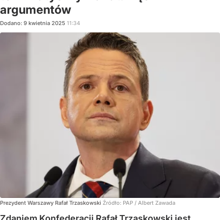
argumentów
Dodano:
9
kwietnia
2025
11:34
Prezydent Warszawy Rafał Trzaskowski
Źródło:
PAP
/
Albert Zawada
Zdaniem Konfederacji Rafał Trzaskowski jest