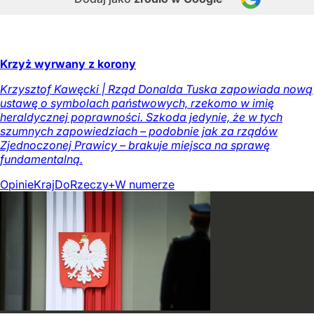
Krzyż wyrwany z korony
Krzysztof Kawęcki | Rząd Donalda Tuska zapowiada nową
ustawę o symbolach państwowych, rzekomo w imię
heraldycznej poprawności. Szkoda jedynie, że w tych
szumnych zapowiedziach – podobnie jak za rządów
Zjednoczonej Prawicy – brakuje miejsca na sprawę
fundamentalną.
Opinie
Kraj
DoRzeczy+
W numerze