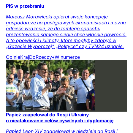
PiS w przebraniu
Mateusz Morawiecki opierał swoje koncepcje
gospodarcze na postępowych ekonomistach i można
odnieść wrażenie, że do tamtego sposobu
prezentowania samego siebie chce właśnie powrócić.
A to opowieści i klimaty, które mogłyby zdobyć w
„Gazecie Wyborczej”, „Polityce” czy TVN24 uznanie.
Opinie
Kraj
DoRzeczy+
W numerze
Papież zaapelował do Rosji i Ukrainy
o nieatakowanie celów cywilnych i dyplomację
Papież Leon XIV zaapelował w niedzielę do Rosji i