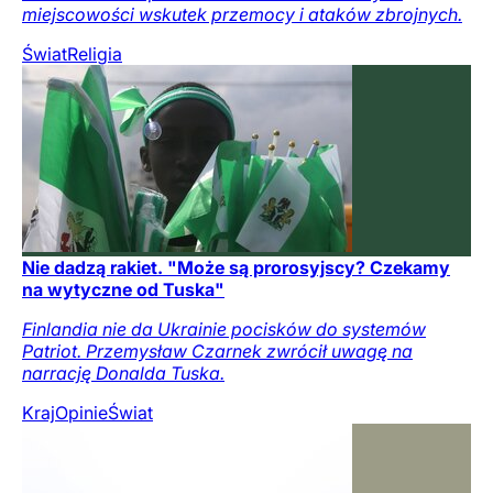
miejscowości wskutek przemocy i ataków zbrojnych.
Świat
Religia
Nie dadzą rakiet. "Może są prorosyjscy? Czekamy
na wytyczne od Tuska"
Finlandia nie da Ukrainie pocisków do systemów
Patriot. Przemysław Czarnek zwrócił uwagę na
narrację Donalda Tuska.
Kraj
Opinie
Świat