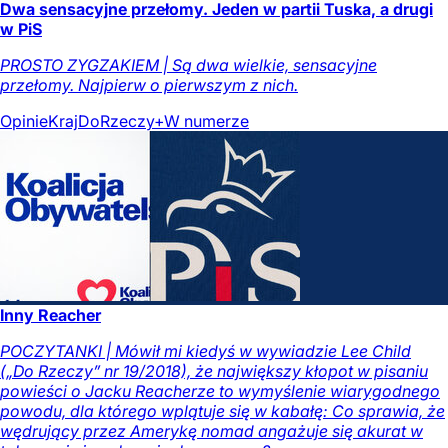
Dwa sensacyjne przełomy. Jeden w partii Tuska, a drugi
w PiS
PROSTO ZYGZAKIEM | Są dwa wielkie, sensacyjne
przełomy. Najpierw o pierwszym z nich.
Opinie
Kraj
DoRzeczy+
W numerze
Inny Reacher
POCZYTANKI | Mówił mi kiedyś w wywiadzie Lee Child
(„Do Rzeczy” nr 19/2018), że największy kłopot w pisaniu
powieści o Jacku Reacherze to wymyślenie wiarygodnego
powodu, dla którego wplątuje się w kabałę: Co sprawia, że
wędrujący przez Amerykę nomad angażuje się akurat w