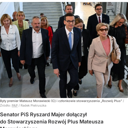
Były premier Mateusz Morawiecki (C) i członkowie stowarzyszenia „Rozwój Plus”
/
Źródło:
PAP
/
Radek Pietruszka
Senator PiS Ryszard Majer dołączył
do Stowarzyszenia Rozwój Plus Mateusza