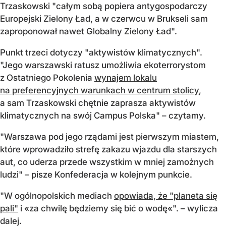
Trzaskowski "całym sobą popiera antygospodarczy
Europejski Zielony Ład, a w czerwcu w Brukseli sam
zaproponował nawet Globalny Zielony Ład".
Punkt trzeci dotyczy "aktywistów klimatycznych".
"Jego warszawski ratusz umożliwia ekoterrorystom
z Ostatniego Pokolenia
wynajem lokalu
na preferencyjnych warunkach w centrum stolicy
,
a sam Trzaskowski chętnie zaprasza aktywistów
klimatycznych na swój Campus Polska" – czytamy.
"Warszawa pod jego rządami jest pierwszym miastem,
które wprowadziło strefę zakazu wjazdu dla starszych
aut, co uderza przede wszystkim w mniej zamożnych
ludzi" – pisze Konfederacja w kolejnym punkcie.
"W ogólnopolskich mediach
opowiada, że "planeta się
pali"
i «za chwilę będziemy się bić o wodę«". – wylicza
dalej.