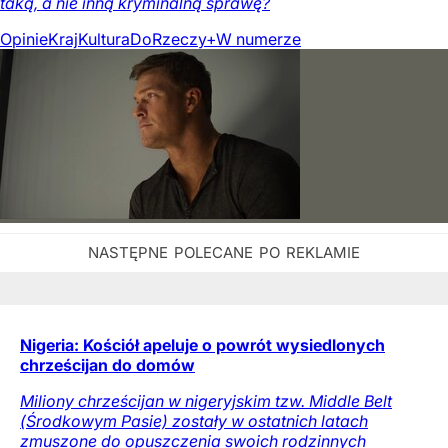
taką, a nie inną kryminalną sprawę?
Opinie
Kraj
Kultura
DoRzeczy+
W numerze
Nigeria: Kościół apeluje o powrót wysiedlonych
chrześcijan do domów
Miliony chrześcijan w nigeryjskim tzw. Middle Belt
(Środkowym Pasie) zostały w ostatnich latach
zmuszone do opuszczenia swoich rodzinnych