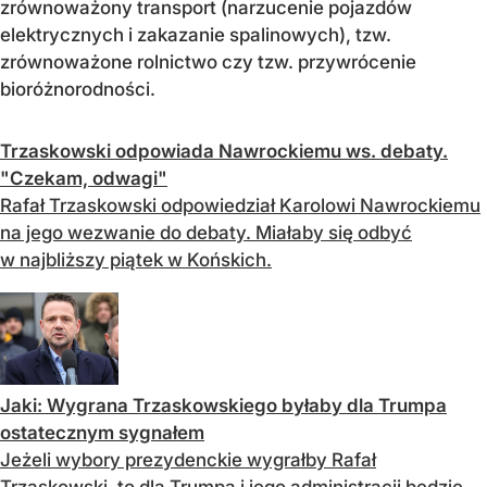
zrównoważony transport (narzucenie pojazdów
elektrycznych i zakazanie spalinowych), tzw.
zrównoważone rolnictwo czy tzw. przywrócenie
bioróżnorodności.
Trzaskowski odpowiada Nawrockiemu ws. debaty.
"Czekam, odwagi"
Rafał Trzaskowski odpowiedział Karolowi Nawrockiemu
na jego wezwanie do debaty. Miałaby się odbyć
w najbliższy piątek w Końskich.
Jaki: Wygrana Trzaskowskiego byłaby dla Trumpa
ostatecznym sygnałem
Jeżeli wybory prezydenckie wygrałby Rafał