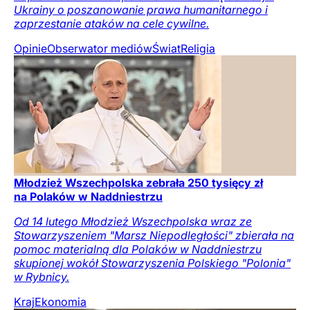
Ukrainy o poszanowanie prawa humanitarnego i
zaprzestanie ataków na cele cywilne.
Opinie
Obserwator mediów
Świat
Religia
Młodzież Wszechpolska zebrała 250 tysięcy zł
na Polaków w Naddniestrzu
Od 14 lutego Młodzież Wszechpolska wraz ze
Stowarzyszeniem "Marsz Niepodległości" zbierała na
pomoc materialną dla Polaków w Naddniestrzu
skupionej wokół Stowarzyszenia Polskiego "Polonia"
w Rybnicy.
Kraj
Ekonomia