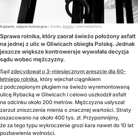
Kajdanki, zdjęcie ilustracyjne
/ Źródło:
Pexels
/
mehmetakifarts
Sprawa rolnika, który zaorał świeżo położony asfalt
na jednej z ulic w Gliwicach obiegła Polskę. Jednak
jeszcze większe kontrowersje wywołała decyzja
sądu wobec mężczyzny.
Sąd
zdecydował o 3-miesięcznym areszcie dla 60-
letniego rolnika
, który wjechał ciągnikiem
z podczepionym pługiem na świeżo wyremontowaną
ulicę Rybacką w Gliwicach i celowo uszkodził asfalt
na odcinku około 200 metrów. Mężczyzna usłyszał
zarzut zniszczenia mienia o znacznej wartości. Straty
oszacowano na około 400 tys. zł. Przypomnijmy,
że za tego typu wykroczenie grozi kara nawet do 10 lat
pozbawienia wolności.