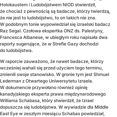
Holokaustem i Ludobójstwem NIOD stwierdził,
że chociaż z pewnością są badacze, którzy twierdzą,
że nie jest to ludobójstwo, to on takich nie zna.
W podobnym tonie wypowiedział się izraelski badacz
Raz Segal. Czołowa ekspertka ONZ ds. Palestyny,
Francesca Albanese, w ubiegłym roku napisała dwa
raporty sugerujące, że w Strefie Gazy dochodzi
do ludobójstwa.
W raporcie zauważono, że nawet badacze, którzy
wcześniej wahali się przed użyciem tego terminu,
zmienili swoje stanowisko. W gronie tym jest Shmuel
Lederman z Otwartego Uniwersytetu Izraela.
W dokumencie przywołano również opinię
kanadyjskiego eksperta prawa międzynarodowego
Williama Schabasa, który stwierdził, że Izrael
dopuszcza się ludobójstwa. W wywiadzie dla Middle
East Eye w zeszłym miesiącu Schabas powiedział,