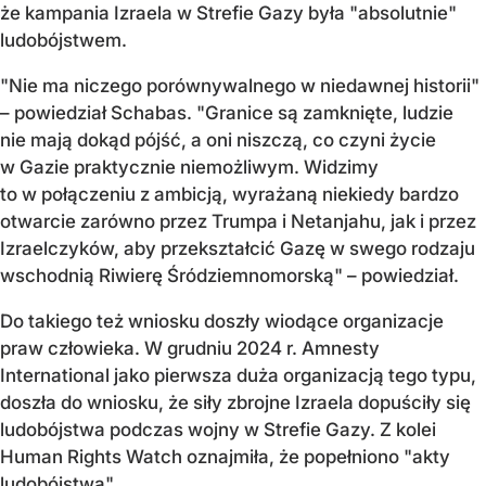
że kampania Izraela w Strefie Gazy była "absolutnie"
ludobójstwem.
"Nie ma niczego porównywalnego w niedawnej historii"
– powiedział Schabas. "Granice są zamknięte, ludzie
nie mają dokąd pójść, a oni niszczą, co czyni życie
w Gazie praktycznie niemożliwym. Widzimy
to w połączeniu z ambicją, wyrażaną niekiedy bardzo
otwarcie zarówno przez Trumpa i Netanjahu, jak i przez
Izraelczyków, aby przekształcić Gazę w swego rodzaju
wschodnią Riwierę Śródziemnomorską" – powiedział.
Do takiego też wniosku doszły wiodące organizacje
praw człowieka. W grudniu 2024 r. Amnesty
International jako pierwsza duża organizacją tego typu,
doszła do wniosku, że siły zbrojne Izraela dopuściły się
ludobójstwa podczas wojny w Strefie Gazy. Z kolei
Human Rights Watch oznajmiła, że popełniono "akty
ludobójstwa".