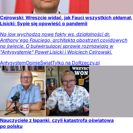
Cejrowski: Wreszcie widać, jak Fauci wszystkich okłamał.
Lisicki: Sypie się opowieść o pandemii
Na jaw wychodzą nowe fakty ws. działalności dr.
Anthony'ego Fauciego, architekta obostrzeń covidowych
na świecie. O bulwersującej sprawie rozmawiają w
"Antysystemie" Paweł Lisicki i Wojciech Cejrowski.
Antysystem
Opinie
Świat
Tylko na DoRzeczy.pl
Nauczyciele z łapanki, czyli katastrofa oświatowa
po polsku