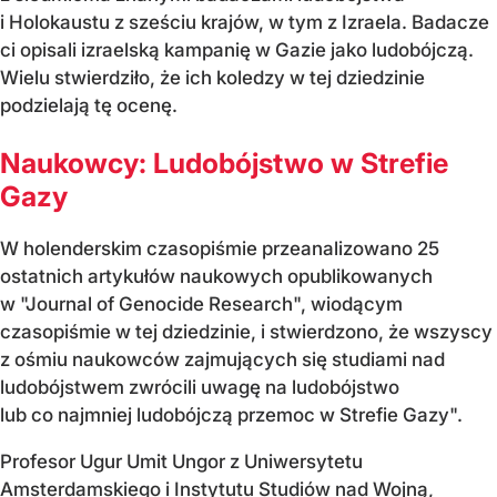
i Holokaustu z sześciu krajów, w tym z Izraela. Badacze
ci opisali izraelską kampanię w Gazie jako ludobójczą.
Wielu stwierdziło, że ich koledzy w tej dziedzinie
podzielają tę ocenę.
Naukowcy: Ludobójstwo w Strefie
Gazy
W holenderskim czasopiśmie przeanalizowano 25
ostatnich artykułów naukowych opublikowanych
w "Journal of Genocide Research", wiodącym
czasopiśmie w tej dziedzinie, i stwierdzono, że wszyscy
z ośmiu naukowców zajmujących się studiami nad
ludobójstwem zwrócili uwagę na ludobójstwo
lub co najmniej ludobójczą przemoc w Strefie Gazy".
Profesor Ugur Umit Ungor z Uniwersytetu
Amsterdamskiego i Instytutu Studiów nad Wojną,