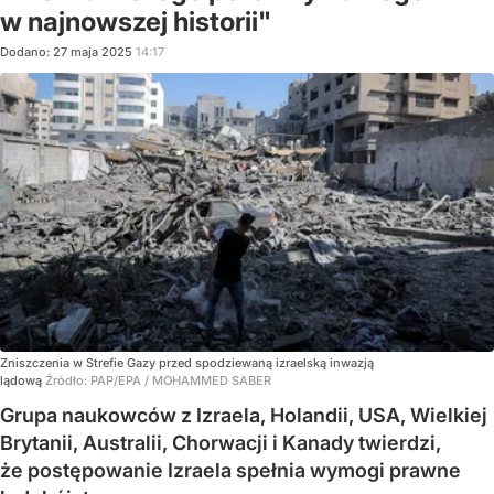
w najnowszej historii"
Dodano:
27
maja
2025
14:17
Zniszczenia w Strefie Gazy przed spodziewaną izraelską inwazją
lądową
Źródło:
PAP/EPA
/
MOHAMMED SABER
Grupa naukowców z Izraela, Holandii, USA, Wielkiej
Brytanii, Australii, Chorwacji i Kanady twierdzi,
że postępowanie Izraela spełnia wymogi prawne