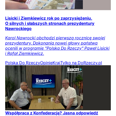
Lisicki i Ziemkiewicz rok po zaprzysiężeniu.
O silnych i słabszych stronach prezydentury
Nawrockiego
Karol Nawrocki obchodzi pierwszą rocznicę swojej
prezydentury. Dokonania nowej głowy państwa
ocenili w programie "Polska Do Rzeczy" Paweł Lisicki
i Rafał Ziemkiewicz.
Polska Do Rzeczy
Opinie
Kraj
Tylko na DoRzeczy.pl
Współpraca z Konfederacją? Jasna odpowiedź