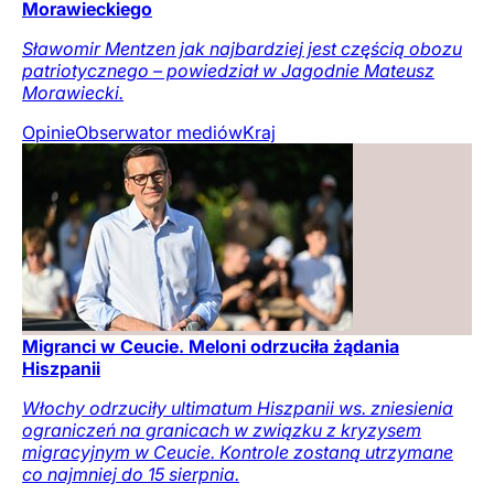
Morawieckiego
Sławomir Mentzen jak najbardziej jest częścią obozu
patriotycznego – powiedział w Jagodnie Mateusz
Morawiecki.
Opinie
Obserwator mediów
Kraj
Migranci w Ceucie. Meloni odrzuciła żądania
Hiszpanii
Włochy odrzuciły ultimatum Hiszpanii ws. zniesienia
ograniczeń na granicach w związku z kryzysem
migracyjnym w Ceucie. Kontrole zostaną utrzymane
co najmniej do 15 sierpnia.