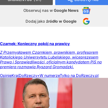
Obserwuj nas
w
Google News
Dodaj jako
źródło w Google
Czarnek: Konieczny pokój na prawicy
Z Przemysławem Czarnkiem, prawnikiem, profesorem
Katolickiego Uniwersytetu Lubelskiego, wiceprezesem
Prawa i Sprawiedliwości, oficjalnym kandydatem PiS na
premiera rozmawia Ryszard Gromadzki.
Opinie
Kraj
DoRzeczy+
W numerze
Tylko na DoRzeczy.pl