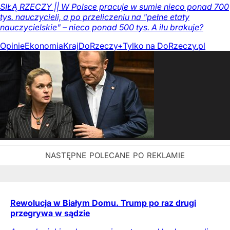
SIŁĄ RZECZY || W Polsce pracuje w sumie nieco ponad 700
tys. nauczycieli, a po przeliczeniu na "pełne etaty
nauczycielskie" – nieco ponad 500 tys. A ilu brakuje?
Opinie
Ekonomia
Kraj
DoRzeczy+
Tylko na DoRzeczy.pl
Rewolucja w Białym Domu. Trump po raz drugi
przegrywa w sądzie