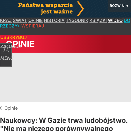
ROZWIŃ
▼
KRAJ
ŚWIAT
OPINIE
HISTORIA
TYGODNIK
KSIĄŻKI
WIDEO
DO
RZECZY+
WSPIERAJ
SUBSKRYBUJ
OPINIE
ZALOGUJ
MENU
Opinie
Naukowcy: W Gazie trwa ludobójstwo.
"Nie ma niczego porównywalnego