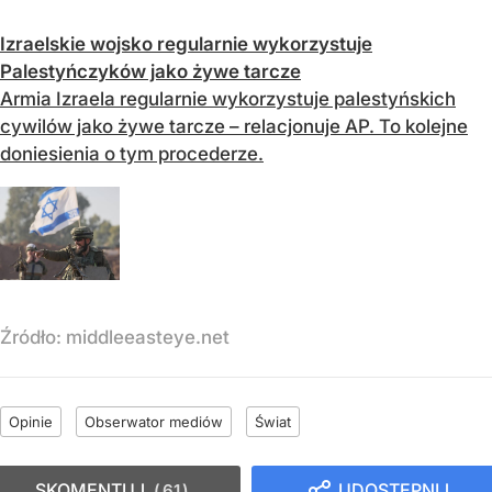
Izraelskie wojsko regularnie wykorzystuje
Palestyńczyków jako żywe tarcze
Armia Izraela regularnie wykorzystuje palestyńskich
cywilów jako żywe tarcze – relacjonuje AP. To kolejne
doniesienia o tym procederze.
Źródło:
middleeasteye.net
Opinie
Obserwator mediów
Świat
SKOMENTUJ
UDOSTĘPNIJ
61