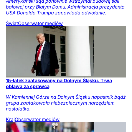
Amerykański sąd ponownie wstrzymał budowę sali
balowej przy Białym Domu. Administracja prezydenta
USA Donalda Trumpa zapowiada odwołanie.
Świat
Obserwator mediów
15-latek zaatakowany na Dolnym Śląsku. Trwa
obława za sprawcą
W Kamiennej Górze na Dolnym Śląsku napastnik bądź
grupa zaatakowała niebezpiecznym narzędziem
nastolatka.
Kraj
Obserwator mediów