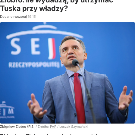
Tuska przy władzy?
Dodano:
wczoraj
19:15
Zbigniew Ziobro (PiS)
/ Źródło:
PAP
/
Leszek Szymański