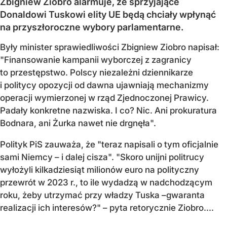
Zbigniew Ziobro alarmuje, że sprzyjające
Donaldowi Tuskowi elity UE będą chciały wpłynąć
na przyszłoroczne wybory parlamentarne.
Były minister sprawiedliwości Zbigniew Ziobro napisał:
"Finansowanie kampanii wyborczej z zagranicy
to przestępstwo. Polscy niezależni dziennikarze
i politycy opozycji od dawna ujawniają mechanizmy
operacji wymierzonej w rząd Zjednoczonej Prawicy.
Padały konkretne nazwiska. I co? Nic. Ani prokuratura
Bodnara, ani Żurka nawet nie drgnęła".
Polityk PiS zauważa, że "teraz napisali o tym oficjalnie
sami Niemcy – i dalej cisza". "Skoro unijni politrucy
wyłożyli kilkadziesiąt milionów euro na polityczny
przewrót w 2023 r., to ile wydadzą w nadchodzącym
roku, żeby utrzymać przy władzy Tuska –gwaranta
realizacji ich interesów?" – pyta retorycznie Ziobro....