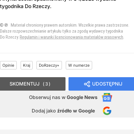
tygodnika Do Rzeczy
.
© ℗
Materiał chroniony prawem autorskim. Wszelkie prawa zastrzeżone.
Dalsze rozpowszechnianie artykułu tylko za zgodą wydawcy tygodnika
Do Rzeczy.
Regulamin i warunki licencjonowania materiałów prasowych
.
Opinie
Kraj
DoRzeczy+
W numerze
SKOMENTUJ
UDOSTĘPNIJ
3
Obserwuj nas
w
Google News
Dodaj jako
źródło w Google