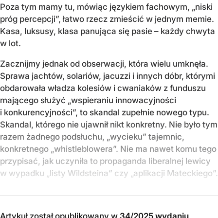
Poza tym mamy tu, mówiąc językiem fachowym, „niski
próg percepcji”, łatwo rzecz zmieścić w jednym memie.
Kasa, luksusy, klasa panująca się pasie – każdy chwyta
w lot.
Zacznijmy jednak od obserwacji, która wielu umknęła.
Sprawa jachtów, solariów, jacuzzi i innych dóbr, którymi
obdarowała władza kolesiów i cwaniaków z funduszu
mającego służyć „wspieraniu innowacyjności
i konkurencyjności”, to skandal zupełnie nowego typu.
Skandal, którego nie ujawnił nikt konkretny. Nie było tym
razem żadnego podsłuchu, „wycieku” tajemnic,
konkretnego „whistleblowera”. Nie ma nawet komu tego
przypisać, jak uczyniła to propaganda liberalnej lewicy
w wypadku „listy Wildsteina” czy „aplikacji Mateckiego”.
Artykuł został opublikowany w
34/2025 wydaniu