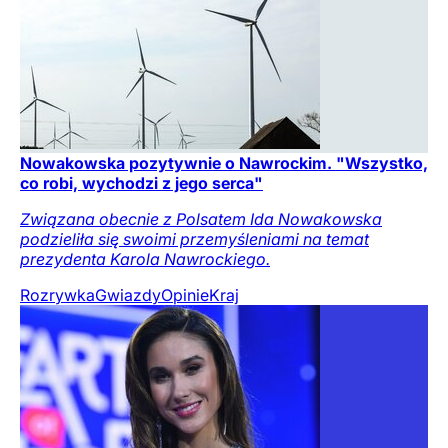
Nowakowska pozytywnie o Nawrockim. "Wszystko,
co robi, wychodzi z jego serca"
Związana obecnie z Polsatem Ida Nowakowska
podzieliła się swoimi przemyśleniami na temat
prezydenta Karola Nawrockiego.
Rozrywka
Gwiazdy
Opinie
Kraj