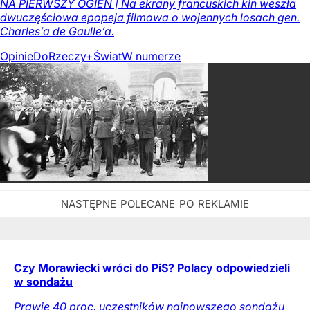
NA PIERWSZY OGIEŃ | Na ekrany francuskich kin weszła
dwuczęściowa epopeja filmowa o wojennych losach gen.
Charles’a de Gaulle’a.
Opinie
DoRzeczy+
Świat
W numerze
Czy Morawiecki wróci do PiS? Polacy odpowiedzieli
w sondażu
Prawie 40 proc. uczestników najnowszego sondażu