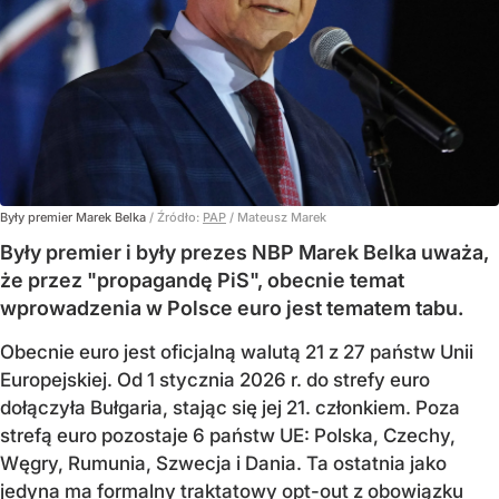
Były premier Marek Belka
/ Źródło:
PAP
/
Mateusz Marek
Były premier i były prezes NBP Marek Belka uważa,
że przez "propagandę PiS", obecnie temat
wprowadzenia w Polsce euro jest tematem tabu.
Obecnie euro jest oficjalną walutą 21 z 27 państw Unii
Europejskiej. Od 1 stycznia 2026 r. do strefy euro
dołączyła Bułgaria, stając się jej 21. członkiem.
Poza
strefą euro pozostaje 6 państw UE:
Polska, Czechy,
Węgry, Rumunia, Szwecja i Dania
. Ta ostatnia jako
jedyna ma formalny traktatowy opt-out z obowiązku