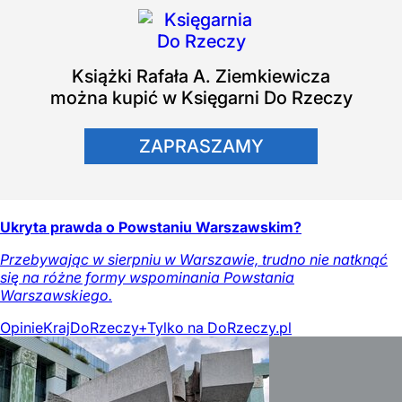
Książki
Rafała A. Ziemkiewicza
można kupić w Księgarni Do Rzeczy
ZAPRASZAMY
Ukryta prawda o Powstaniu Warszawskim?
Przebywając w sierpniu w Warszawie, trudno nie natknąć
się na różne formy wspominania Powstania
Warszawskiego.
Opinie
Kraj
DoRzeczy+
Tylko na DoRzeczy.pl