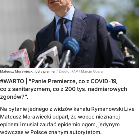
Mateusz Morawiecki, były premier
/ Źródło:
PAP
/
Marcin Obara
#WARTO | "Panie Premierze, co z COVID-19,
co z sanitaryzmem, co z 200 tys. nadmiarowych
zgonów?".
Na pytanie jednego z widzów kanału Rymanowski Live
Mateusz Morawiecki odparł, że wobec nieznanej
epidemii musiał zaufać epidemiologom, jedynym
wówczas w Polsce znanym autorytetom.