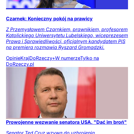
Czarnek: Konieczny pokój na prawicy
Z Przemysławem Czarnkiem, prawnikiem, profesorem
Katolickiego Uniwersytetu Lubelskiego, wiceprezesem
Prawa i Sprawiedliwości, oficjalnym kandydatem PiS
na premiera rozmawia Ryszard Gromadzki.
Opinie
Kraj
DoRzeczy+
W numerze
Tylko na
DoRzeczy.pl
Prowojenne wezwanie senatora USA. "Dać im broń"
Senator Ted Cruz wzywa do uzbrojenia