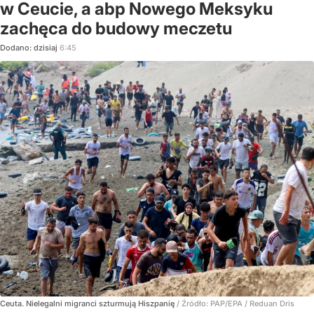
w Ceucie, a abp Nowego Meksyku
zachęca do budowy meczetu
Dodano:
dzisiaj
6:45
Ceuta. Nielegalni migranci szturmują Hiszpanię
/ Źródło:
PAP/EPA
/
Reduan Dris