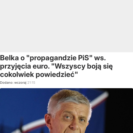
Belka o "propagandzie PiS" ws.
przyjęcia euro. "Wszyscy boją się
cokolwiek powiedzieć"
Dodano:
wczoraj
21:15