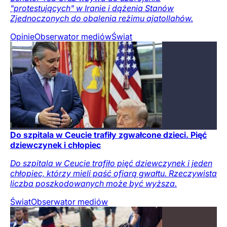
"protestujących" w Iranie i dążenia Stanów
Zjednoczonych do obalenia reżimu ajatollahów.
Opinie
Obserwator mediów
Świat
Do szpitala w Ceucie trafiły zgwałcone dzieci. Pięć
dziewczynek i chłopiec
Do szpitala w Ceucie trafiło pięć dziewczynek i jeden
chłopiec, którzy mieli paść ofiarą gwałtu. Rzeczywista
liczba poszkodowanych może być wyższa.
Świat
Obserwator mediów