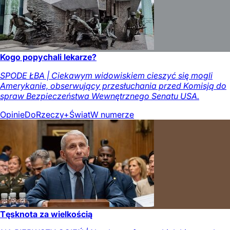
Kogo popychali lekarze?
SPODE ŁBA | Ciekawym widowiskiem cieszyć się mogli
Amerykanie, obserwujący przesłuchania przed Komisją do
spraw Bezpieczeństwa Wewnętrznego Senatu USA.
Opinie
DoRzeczy+
Świat
W numerze
Tęsknota za wielkością