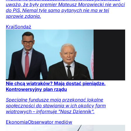
uważa, że były premier Mateusz Morawiecki nie wróci
do PiS. Niemal tyle samo pytanych nie ma w tej
sprawie zdania.
Kraj
Sondaż
Nie chcą wiatraków? Mają dostać pieniądze.
Kontrowersyjny plan rządu
Specjalne fundusze mają przekonać lokalne
społeczności do stawiania w ich okolicy farm
wiatrowych – informuje "Nasz Dziennik".
Ekonomia
Obserwator mediów