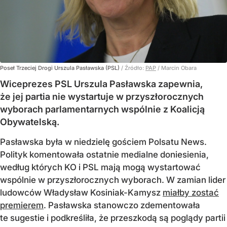
Poseł Trzeciej Drogi Urszula Pasławska (PSL)
/ Źródło:
PAP
/
Marcin Obara
Wiceprezes PSL Urszula Pasławska zapewnia,
że jej partia nie wystartuje w przyszłorocznych
wyborach parlamentarnych wspólnie z Koalicją
Obywatelską.
Pasławska była w niedzielę gościem Polsatu News.
Polityk komentowała ostatnie medialne doniesienia,
według których KO i PSL mają mogą wystartować
wspólnie w przyszłorocznych wyborach. W zamian lider
ludowców Władysław Kosiniak-Kamysz
miałby zostać
premierem
. Pasławska stanowczo zdementowała
te sugestie i podkreśliła, że przeszkodą są poglądy partii