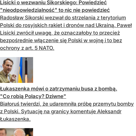
Lisicki o wezwaniu Sikorskiego: Powiedzieć
"nieodpowiedzialność" to nic nie powiedzieć
Radosław Sikorski wezwał do strzelania z terytorium
Polski do rosyjskich rakiet i dronów nad Ukrainą. Paweł
Lisicki zwrócił uwagę, że oznaczałoby to przecież
bezpośrednie włączenie się Polski w wojnę i to bez
ochrony z art. 5 NATO.
Łukaszenka mówi o zatrzymaniu busa z bombą.
"Co robią Polacy? Dziwne"
Białoruś twierdzi, że udaremniła próbę przemytu bomby
z Polski. Sytuację na granicy komentuje Aleksandr
Łukaszenka.