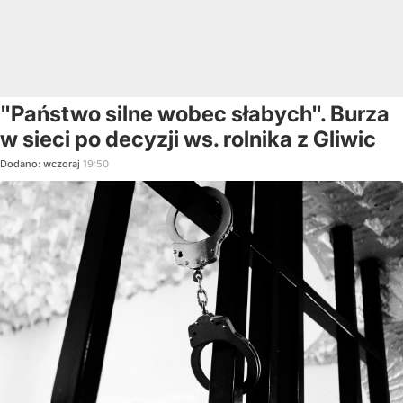
"Państwo silne wobec słabych". Burza
w sieci po decyzji ws. rolnika z Gliwic
Dodano:
wczoraj
19:50