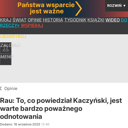
ROZWIŃ
▼
KRAJ
ŚWIAT
OPINIE
HISTORIA
TYGODNIK
KSIĄŻKI
WIDEO
DO
RZECZY+
WSPIERAJ
SUBSKRYBUJ
ZALOGUJ
MENU
Opinie
Rau: To, co powiedział Kaczyński, jest
warte bardzo poważnego
odnotowania
Dodano:
16
września
2025
12:46