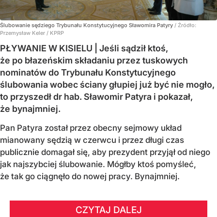
Ślubowanie sędziego Trybunału Konstytucyjnego Sławomira Patyry
/ Źródło:
Przemysław Keler / KPRP
PŁYWANIE W KISIELU | Jeśli sądził ktoś,
że po błazeńskim składaniu przez tuskowych
nominatów do Trybunału Konstytucyjnego
ślubowania wobec ściany głupiej już być nie mogło,
to przyszedł dr hab. Sławomir Patyra i pokazał,
że bynajmniej.
Pan Patyra został przez obecny sejmowy układ
mianowany sędzią w czerwcu i przez długi czas
publicznie domagał się, aby prezydent przyjął od niego
jak najszybciej ślubowanie. Mógłby ktoś pomyśleć,
że tak go ciągnęło do nowej pracy. Bynajmniej.
CZYTAJ DALEJ