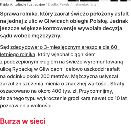
Kajdanki, zdjęcie ilustracyjne
/ Źródło:
Pexels
/
mehmetakifarts
Sprawa rolnika, który zaorał świeżo położony asfalt
na jednej z ulic w Gliwicach obiegła Polskę. Jednak
jeszcze większe kontrowersje wywołała decyzja
sądu wobec mężczyzny.
Sąd
zdecydował o 3-miesięcznym areszcie dla 60-
letniego rolnika
, który wjechał ciągnikiem
z podczepionym pługiem na świeżo wyremontowaną
ulicę Rybacką w Gliwicach i celowo uszkodził asfalt
na odcinku około 200 metrów. Mężczyzna usłyszał
zarzut zniszczenia mienia o znacznej wartości. Straty
oszacowano na około 400 tys. zł. Przypomnijmy,
że za tego typu wykroczenie grozi kara nawet do 10 lat
pozbawienia wolności.
Burza w sieci