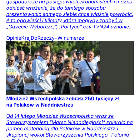
gospodarcze na postępowych ekonomistach i można
odnieść wrażenie, że do tamtego sposobu
prezentowania samego siebie chce właśnie powrócić.
A to opowieści i klimaty, które mogłyby zdobyć w
„Gazecie Wyborczej”, „Polityce” czy TVN24 uznanie.
Opinie
Kraj
DoRzeczy+
W numerze
Młodzież Wszechpolska zebrała 250 tysięcy zł
na Polaków w Naddniestrzu
Od 14 lutego Młodzież Wszechpolska wraz ze
Stowarzyszeniem "Marsz Niepodległości" zbierała na
pomoc materialną dla Polaków w Naddniestrzu
skupionej wokół Stowarzyszenia Polskiego "Polonia"