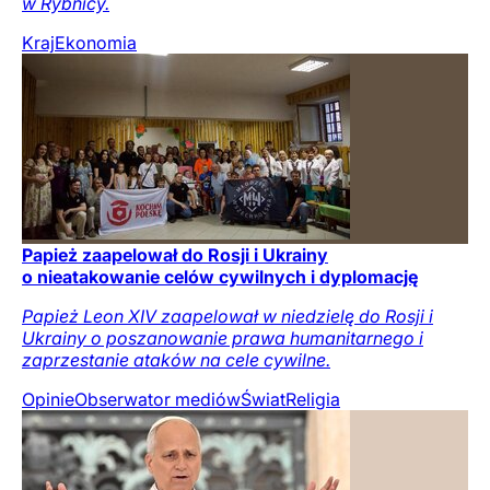
w Rybnicy.
Kraj
Ekonomia
Papież zaapelował do Rosji i Ukrainy
o nieatakowanie celów cywilnych i dyplomację
Papież Leon XIV zaapelował w niedzielę do Rosji i
Ukrainy o poszanowanie prawa humanitarnego i
zaprzestanie ataków na cele cywilne.
Opinie
Obserwator mediów
Świat
Religia