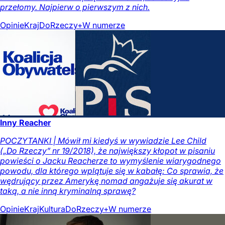
przełomy. Najpierw o pierwszym z nich.
Opinie
Kraj
DoRzeczy+
W numerze
Inny Reacher
POCZYTANKI | Mówił mi kiedyś w wywiadzie Lee Child
(„Do Rzeczy” nr 19/2018), że największy kłopot w pisaniu
powieści o Jacku Reacherze to wymyślenie wiarygodnego
powodu, dla którego wplątuje się w kabałę: Co sprawia, że
wędrujący przez Amerykę nomad angażuje się akurat w
taką, a nie inną kryminalną sprawę?
Opinie
Kraj
Kultura
DoRzeczy+
W numerze