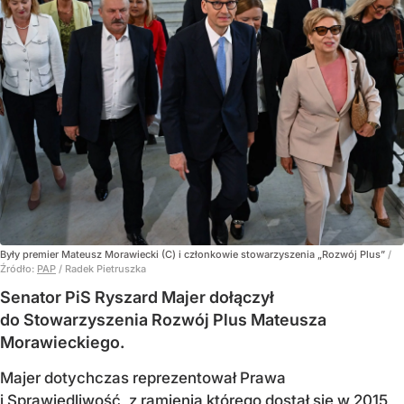
Były premier Mateusz Morawiecki (C) i członkowie stowarzyszenia „Rozwój Plus”
/
Źródło:
PAP
/
Radek Pietruszka
Senator PiS Ryszard Majer dołączył
do Stowarzyszenia Rozwój Plus Mateusza
Morawieckiego.
Majer dotychczas reprezentował Prawa
i Sprawiedliwość, z ramienia którego dostał się w 2015