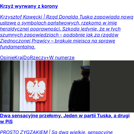
Krzyż wyrwany z korony
Krzysztof Kawęcki | Rząd Donalda Tuska zapowiada nową
ustawę o symbolach państwowych, rzekomo w imię
heraldycznej poprawności. Szkoda jedynie, że w tych
szumnych zapowiedziach – podobnie jak za rządów
Zjednoczonej Prawicy – brakuje miejsca na sprawę
fundamentalną.
Opinie
Kraj
DoRzeczy+
W numerze
Dwa sensacyjne przełomy. Jeden w partii Tuska, a drugi
w PiS
PROSTO ZYGZAKIEM | Są dwa wielkie, sensacyjne