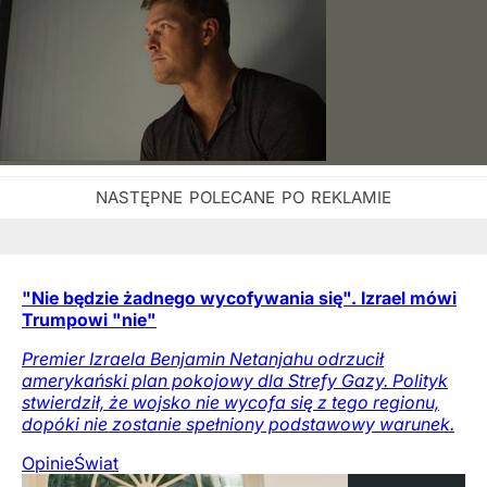
"Nie będzie żadnego wycofywania się". Izrael mówi
Trumpowi "nie"
Premier Izraela Benjamin Netanjahu odrzucił
amerykański plan pokojowy dla Strefy Gazy. Polityk
stwierdził, że wojsko nie wycofa się z tego regionu,
dopóki nie zostanie spełniony podstawowy warunek.
Opinie
Świat