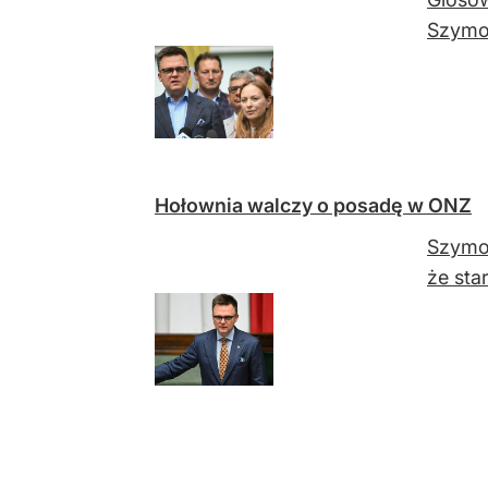
Szymon
Hołownia walczy o posadę w ONZ
Szymon
że sta