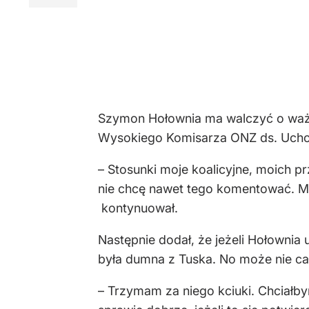
Szymon Hołownia ma walczyć o ważn
Wysokiego Komisarza ONZ ds. Uchod
– Stosunki moje koalicyjne, moich p
nie chcę nawet tego komentować. Mam
kontynuował.
Następnie dodał, że jeżeli Hołownia
była dumna z Tuska. No może nie cała
– Trzymam za niego kciuki. Chciałbym,