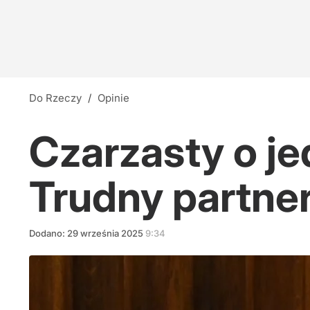
Do Rzeczy
/
Opinie
Czarzasty o je
Trudny partne
Dodano:
29
września
2025
9:34