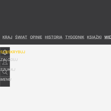
Udostępnij
2
Skomentuj
KRAJ
ŚWIAT
OPINIE
HISTORIA
TYGODNIK
KSIĄŻKI
WI
SUBSKRYBUJ
ZALOGUJ
SZUKAJ
MENU