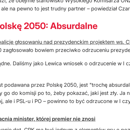
erdzi, że obejmie stanowisko Wysokiego Komisarza ONZ
l, ale na pewno to jest trudny partner – powiedział C
olskę 2050: Absurdalne
oalicje głosowaniu nad prezydenckim projektem ws. C
50 zagłosowało bowiem przeciwko odrzuceniu prezyde
ne. Daliśmy jako Lewica wniosek o odrzucenie w I cz
st podawana przez Polskę 2050, jest "trochę absurdaln
y go do komisji po to, żeby pokazać, jaki jest zły. Ja
ój, ale i PSL-u i PO – powinno to być odrzucone w I czy
ia minister, której premier nie znosi
anie dot. CPK ma być jednym z elementów gry o pozyc