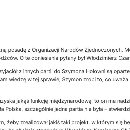
ą posadę z Organizacji Narodów Zjednoczonych. Medi
źców. O te doniesienia pytany był Włodzimierz Czar
rzyjaciół z innych partii do Szymona Hołowni są opar
 wiedzę w tej sprawie, Szymon zrobi to, co uważa za 
 uzyska jakąś funkcję międzynarodową, to on ma nadzi
 Polska, szczególnie jedna partia nie była – stwierdzi
 żeby zrealizował jakiś taki projekt, w którym się będ