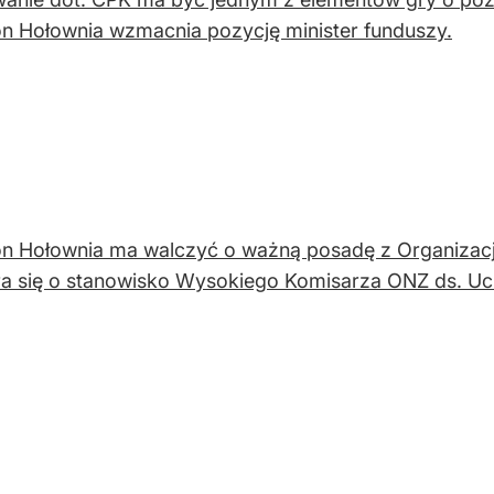
 Hołownia wzmacnia pozycję minister funduszy.
 Hołownia ma walczyć o ważną posadę z Organizacj
ra się o stanowisko Wysokiego Komisarza ONZ ds. U