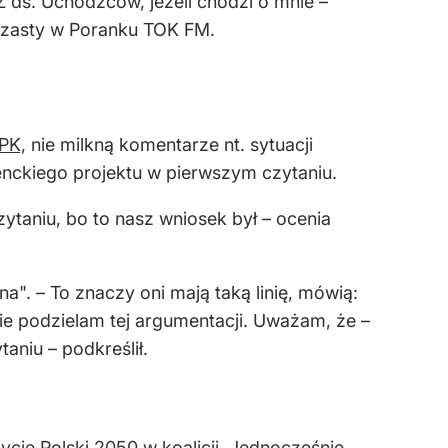
 ds. Uchodźców, jeżeli chodzi o mnie –
zarzasty w Poranku TOK FM.
PK,
nie milkną komentarze nt. sytuacji
nckiego projektu w pierwszym czytaniu.
ytaniu, bo to nasz wniosek był – ocenia
a". – To znaczy oni mają taką linię, mówią:
 nie podzielam tej argumentacji. Uważam, że –
taniu – podkreślił.
ję Polski 2050 w koalicji. Jednocześnie