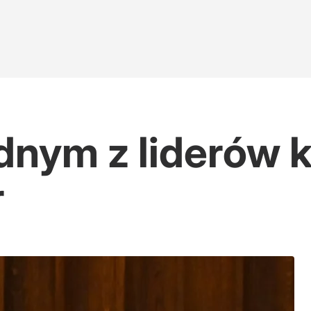
dnym z liderów ko
r