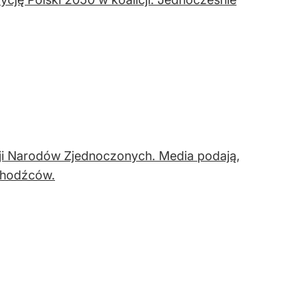
i Narodów Zjednoczonych. Media podają,
chodźców.