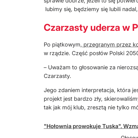
sprawie dobrze, jeżeli to się potwi
lubimy się, będziemy się lubili nada
Czarzasty uderza w P
Po piątkowym
, przegranym przez k
w rządzie. Część posłów Polski 20
– Uważam to głosowanie za nierozsąd
Czarzasty.
Jego zdaniem interpretacja, która je
projekt jest bardzo zły, skierowaliśm
tak jak mój klub, zresztą nie tylko m
"Hołownia prowokuje Tuska". Wzmacn
Głosow