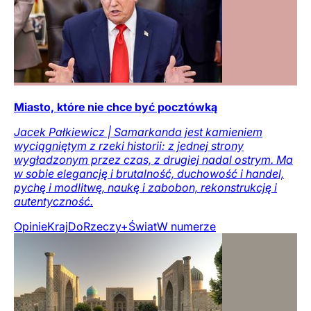
Miasto, które nie chce być pocztówką
Jacek Pałkiewicz | Samarkanda jest kamieniem
wyciągniętym z rzeki historii: z jednej strony
wygładzonym przez czas, z drugiej nadal ostrym. Ma
w sobie elegancję i brutalność, duchowość i handel,
pychę i modlitwę, naukę i zabobon, rekonstrukcję i
autentyczność.
Opinie
Kraj
DoRzeczy+
Świat
W numerze