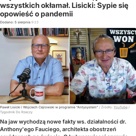
wszystkich okłamał. Lisicki: Sypie się
opowieść o pandemii
Dodano:
5
sierpnia
9:23
Paweł Lisicki i Wojciech Cejrowski w programie "Antysystem"
/ Źródło:
YouTube
/
Tygodnik Do Rzeczy
Na jaw wychodzą nowe fakty ws. działalności dr.
Anthony'ego Fauciego, architekta obostrzeń