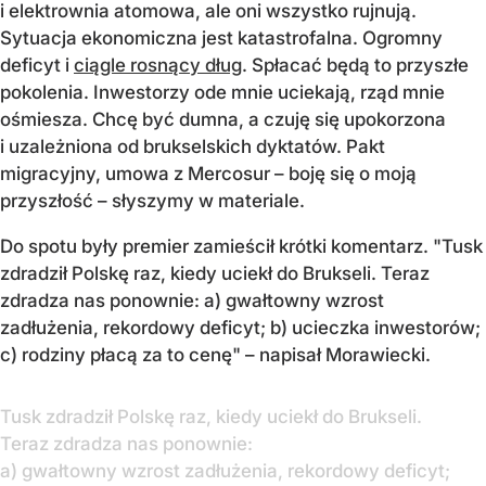
i elektrownia atomowa, ale oni wszystko rujnują.
Sytuacja ekonomiczna jest katastrofalna. Ogromny
deficyt i
ciągle rosnący dług
. Spłacać będą to przyszłe
pokolenia. Inwestorzy ode mnie uciekają, rząd mnie
ośmiesza. Chcę być dumna, a czuję się upokorzona
i uzależniona od brukselskich dyktatów. Pakt
migracyjny, umowa z Mercosur – boję się o moją
przyszłość – słyszymy w materiale.
Do spotu były premier zamieścił krótki komentarz. "Tusk
zdradził Polskę raz, kiedy uciekł do Brukseli. Teraz
zdradza nas ponownie: a) gwałtowny wzrost
zadłużenia, rekordowy deficyt; b) ucieczka inwestorów;
c) rodziny płacą za to cenę" – napisał Morawiecki.
Tusk zdradził Polskę raz, kiedy uciekł do Brukseli.
Teraz zdradza nas ponownie:
a) gwałtowny wzrost zadłużenia, rekordowy deficyt;