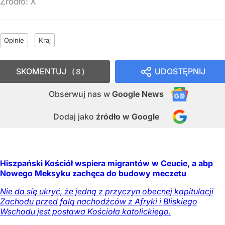
Źródło:
X
Opinie
Kraj
SKOMENTUJ
UDOSTĘPNIJ
8
Obserwuj nas
w
Google News
Dodaj jako
źródło w Google
Hiszpański Kościół wspiera migrantów w Ceucie, a abp
Nowego Meksyku zachęca do budowy meczetu
Nie da się ukryć, że jedną z przyczyn obecnej kapitulacji
Zachodu przed falą nachodźców z Afryki i Bliskiego
Wschodu jest postawa Kościoła katolickiego.