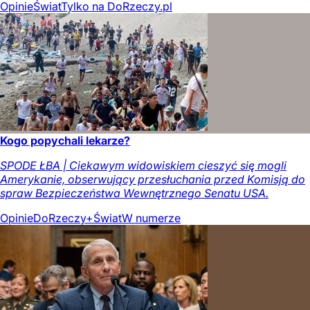
Opinie
Świat
Tylko na DoRzeczy.pl
Kogo popychali lekarze?
SPODE ŁBA | Ciekawym widowiskiem cieszyć się mogli
Amerykanie, obserwujący przesłuchania przed Komisją do
spraw Bezpieczeństwa Wewnętrznego Senatu USA.
Opinie
DoRzeczy+
Świat
W numerze