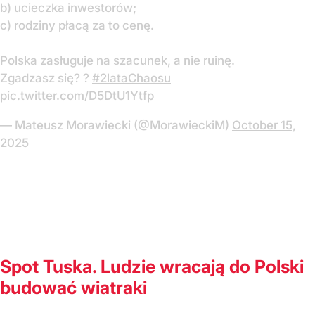
b) ucieczka inwestorów;
c) rodziny płacą za to cenę.
Polska zasługuje na szacunek, a nie ruinę.
Zgadzasz się? ?
#2lataChaosu
pic.twitter.com/D5DtU1Ytfp
— Mateusz Morawiecki (@MorawieckiM)
October 15,
2025
Spot Tuska. Ludzie wracają do Polski
budować wiatraki