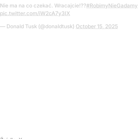
Nie ma na co czekać. Wracajcie!??
#RobimyNieGadamy
pic.twitter.com/iW2cA7y3IX
— Donald Tusk (@donaldtusk)
October 15, 2025