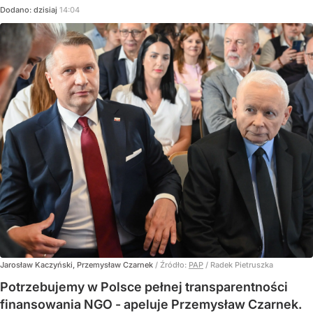
Dodano:
dzisiaj
14:04
Jarosław Kaczyński, Przemysław Czarnek
/ Źródło:
PAP
/
Radek Pietruszka
Potrzebujemy w Polsce pełnej transparentności
finansowania NGO - apeluje Przemysław Czarnek.