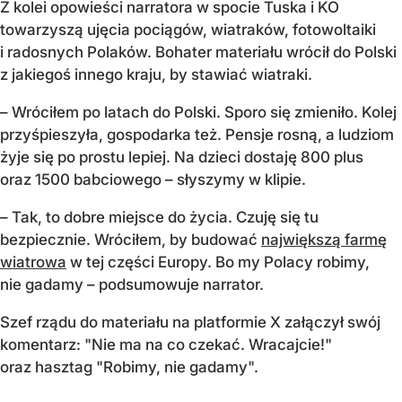
Z kolei opowieści narratora w spocie Tuska i KO
towarzyszą ujęcia pociągów, wiatraków, fotowoltaiki
i radosnych Polaków. Bohater materiału wrócił do Polski
z jakiegoś innego kraju, by stawiać wiatraki.
– Wróciłem po latach do Polski. Sporo się zmieniło. Kolej
przyśpieszyła, gospodarka też. Pensje rosną, a ludziom
żyje się po prostu lepiej. Na dzieci dostaję 800 plus
oraz 1500 babciowego – słyszymy w klipie.
– Tak, to dobre miejsce do życia. Czuję się tu
bezpiecznie. Wróciłem, by budować
największą farmę
wiatrowa
w tej części Europy. Bo my Polacy robimy,
nie gadamy – podsumowuje narrator.
Szef rządu do materiału na platformie X załączył swój
komentarz: "Nie ma na co czekać. Wracajcie!"
oraz hasztag "Robimy, nie gadamy".