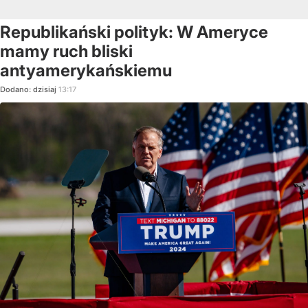
Republikański polityk: W Ameryce
mamy ruch bliski
antyamerykańskiemu
Dodano:
dzisiaj
13:17