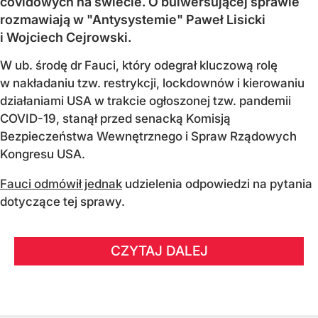
covidowych na świecie. O bulwersującej sprawie
rozmawiają w "Antysystemie" Paweł Lisicki
i Wojciech Cejrowski.
W ub. środę dr Fauci, który odegrał kluczową rolę
w nakładaniu tzw. restrykcji, lockdownów i kierowaniu
działaniami USA w trakcie ogłoszonej tzw. pandemii
COVID-19, stanął przed senacką Komisją
Bezpieczeństwa Wewnętrznego i Spraw Rządowych
Kongresu USA.
Fauci odmówił jednak
udzielenia odpowiedzi na pytania
dotyczące tej sprawy.
CZYTAJ DALEJ