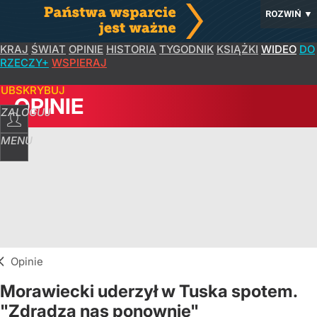
ROZWIŃ
▼
KRAJ
ŚWIAT
OPINIE
HISTORIA
TYGODNIK
KSIĄŻKI
WIDEO
DO
RZECZY+
WSPIERAJ
SUBSKRYBUJ
OPINIE
ZALOGUJ
MENU
Opinie
Morawiecki uderzył w Tuska spotem.
"Zdradza nas ponownie"