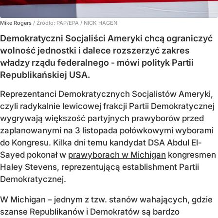
Mike Rogers
/ Źródło:
PAP/EPA
/
NICK HAGEN
Demokratyczni Socjaliści Ameryki chcą ograniczyć
wolność jednostki i dalece rozszerzyć zakres
władzy rządu federalnego - mówi polityk Partii
Republikańskiej USA.
Reprezentanci Demokratycznych Socjalistów Ameryki,
czyli radykalnie lewicowej frakcji Partii Demokratycznej
wygrywają większość partyjnych prawyborów przed
zaplanowanymi na 3 listopada połówkowymi wyborami
do Kongresu. Kilka dni temu kandydat DSA Abdul El-
Sayed pokonał w
prawyborach w Michigan
kongresmen
Haley Stevens, reprezentującą establishment Partii
Demokratycznej.
W Michigan – jednym z tzw. stanów wahających, gdzie
szanse Republikanów i Demokratów są bardzo