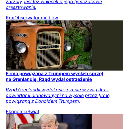
zarzuty, jest też wniosek o jego tymczasowe
aresztowanie.
Kraj
Obserwator mediów
Firma powiązana z Trumpem wysłała sprzęt
na Grenlandię. Rząd wydał ostrzeżenie
Rząd Grenlandii wydał ostrzeżenie w związku z
odwiertami planowanymi na wyspie przez firmę
powiązaną z Donaldem Trumpem.
Ekonomia
Świat