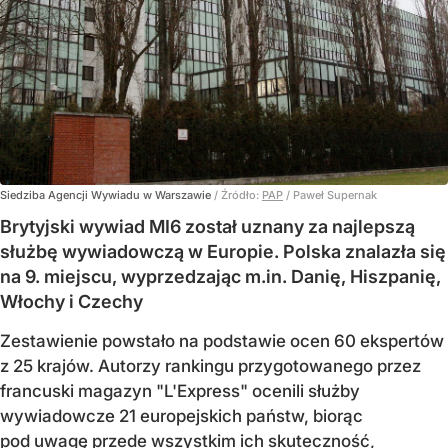
Siedziba Agencji Wywiadu w Warszawie
/ Źródło:
PAP
/
Paweł Supernak
Brytyjski wywiad MI6 został uznany za najlepszą
służbę wywiadowczą w Europie. Polska znalazła się
na 9. miejscu, wyprzedzając m.in. Danię, Hiszpanię,
Włochy i Czechy
Zestawienie powstało na podstawie ocen 60 ekspertów
z 25 krajów. Autorzy rankingu przygotowanego przez
francuski magazyn "L'Express" ocenili służby
wywiadowcze 21 europejskich państw, biorąc
pod uwagę przede wszystkim ich skuteczność,