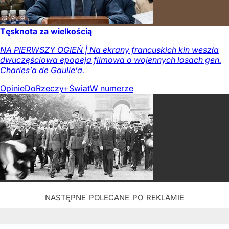
Tęsknota za wielkością
NA PIERWSZY OGIEŃ | Na ekrany francuskich kin weszła
dwuczęściowa epopeja filmowa o wojennych losach gen.
Charles’a de Gaulle’a.
Opinie
DoRzeczy+
Świat
W numerze