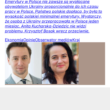
Emerytury w Polsce nie zawsze są wypłacane
obywatelom Ukrainy proporcjonalnie do ich czasu
pracy w Polsce. Państwo polskie dopłaca, by była to
wysokość polskiej minimalnej emerytury. Wystarczy,
że osoba z Ukrainy przepracowała w Polsce jeden
miesiąc. Anita Kucharska-Dziedzic nie widzi
problemu, Krzysztof Bosak wręcz przeciwnie.
Ekonomia
Opinie
Obserwator mediów
Kraj