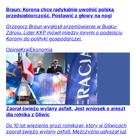
Braun: Korona chce radykalnie uwolnić polską
przedsiębiorczość. Postawić z głowy na nogi
Grzegorz Braun wygłosił przemówienie w Busku-
Zdroju. Lider KKP mówił między innymi o podejściu
Korony do polityki gospodarczej.
Opinie
Kraj
Ekonomia
Zaorał świeżo wylany asfalt. Jest wniosek o areszt
dla rolnika z Gliwic
Do 10 lat więzienia grozi rolnikowi, który w Gliwicach
zaorał świeżo wylany asfalt. Mężczyzna usłyszał już