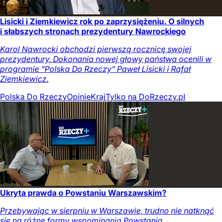
Lisicki i Ziemkiewicz rok po zaprzysiężeniu. O silnych
i słabszych stronach prezydentury Nawrockiego
Karol Nawrocki obchodzi pierwszą rocznicę swojej
prezydentury. Dokonania nowej głowy państwa ocenili w
programie "Polska Do Rzeczy" Paweł Lisicki i Rafał
Ziemkiewicz.
Polska Do Rzeczy
Opinie
Kraj
Tylko na DoRzeczy.pl
Ukryta prawda o Powstaniu Warszawskim?
Przebywając w sierpniu w Warszawie, trudno nie natknąć
się na różne formy wspominania Powstania