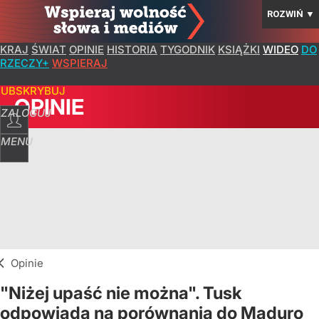
ROZWIŃ
▼
KRAJ
ŚWIAT
OPINIE
HISTORIA
TYGODNIK
KSIĄŻKI
WIDEO
DO
RZECZY+
WSPIERAJ
SUBSKRYBUJ
OPINIE
ZALOGUJ
MENU
Opinie
"Niżej upaść nie można". Tusk
odpowiada na porównania do Maduro