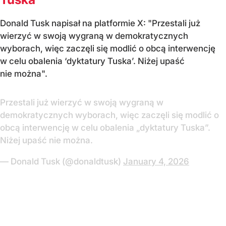
Donald Tusk napisał na platformie X: "Przestali już
wierzyć w swoją wygraną w demokratycznych
wyborach, więc zaczęli się modlić o obcą interwencję
w celu obalenia ‘dyktatury Tuska’. Niżej upaść
nie można".
Przestali już wierzyć w swoją wygraną w
demokratycznych wyborach, więc zaczęli się modlić o
obcą interwencję w celu obalenia „dyktatury Tuska”.
Niżej upaść nie można.
— Donald Tusk (@donaldtusk)
January 4, 2026