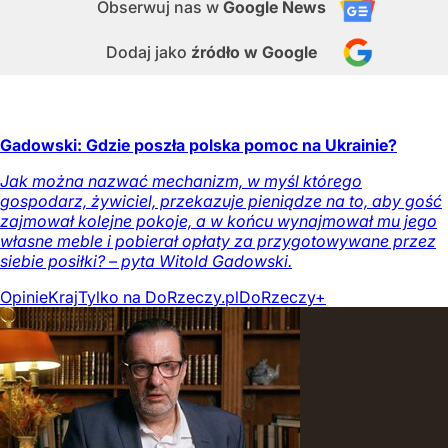
Obserwuj nas
w
Google News
Dodaj jako
źródło w Google
Gadowski: Gdzie poszła polska pomoc na Ukrainie?
Jak można nazwać mechanizm, w myśl którego
gospodarz, żywiciel, przekazuje pieniądze na to, aby gość
zajmował kolejne pokoje, a w końcu wynajmował mu jego
własne meble i pobierał opłaty za przygotowywane przez
siebie posiłki? – pyta Witold Gadowski.
Opinie
Kraj
Tylko na DoRzeczy.pl
DoRzeczy+