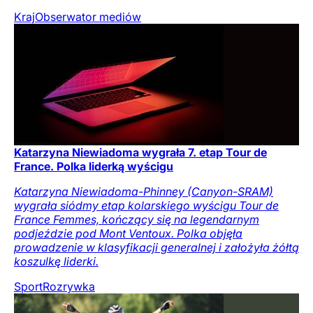
Kraj
Obserwator mediów
Katarzyna Niewiadoma wygrała 7. etap Tour de
France. Polka liderką wyścigu
Katarzyna Niewiadoma-Phinney (Canyon-SRAM)
wygrała siódmy etap kolarskiego wyścigu Tour de
France Femmes, kończący się na legendarnym
podjeździe pod Mont Ventoux. Polka objęła
prowadzenie w klasyfikacji generalnej i założyła żółtą
koszulkę liderki.
Sport
Rozrywka