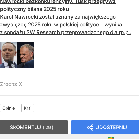
Nawrocki bezkonkurencyjny. Tusk przegrywa
polityczny bilans 2025 roku
Karol Nawrocki został uznany za największego
zwycięzcę 2025 roku w polskiej polityce – wynika
z sondażu SW Research przeprowadzonego dla rp.pl.
Źródło:
X
Opinie
Kraj
SKOMENTUJ
UDOSTĘPNIJ
29