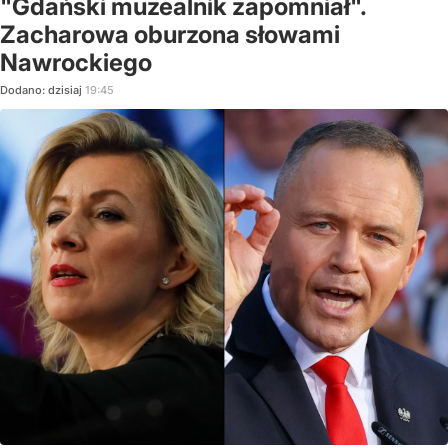
"Gdański muzealnik zapomniał".
Zacharowa oburzona słowami
Nawrockiego
Dodano:
dzisiaj
19:45