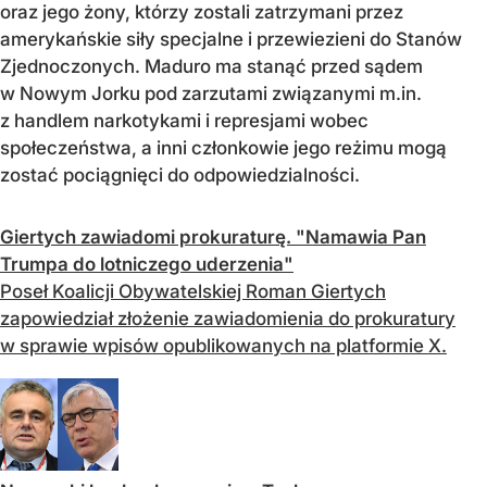
oraz jego żony, którzy zostali zatrzymani przez
amerykańskie siły specjalne i przewiezieni do Stanów
Zjednoczonych. Maduro ma stanąć przed sądem
w Nowym Jorku pod zarzutami związanymi m.in.
z handlem narkotykami i represjami wobec
społeczeństwa, a inni członkowie jego reżimu mogą
zostać pociągnięci do odpowiedzialności.
Giertych zawiadomi prokuraturę. "Namawia Pan
Trumpa do lotniczego uderzenia"
Poseł Koalicji Obywatelskiej Roman Giertych
zapowiedział złożenie zawiadomienia do prokuratury
w sprawie wpisów opublikowanych na platformie X.