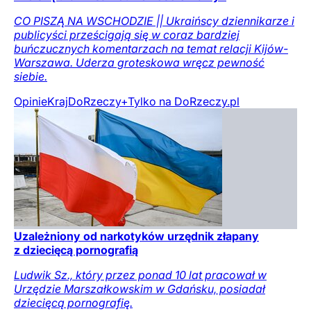
CO PISZĄ NA WSCHODZIE || Ukraińscy dziennikarze i
publicyści prześcigają się w coraz bardziej
buńczucznych komentarzach na temat relacji Kijów-
Warszawa. Uderza groteskowa wręcz pewność
siebie.
Opinie
Kraj
DoRzeczy+
Tylko na DoRzeczy.pl
Uzależniony od narkotyków urzędnik złapany
z dziecięcą pornografią
Ludwik Sz., który przez ponad 10 lat pracował w
Urzędzie Marszałkowskim w Gdańsku, posiadał
dziecięcą pornografię.