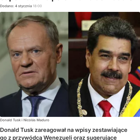
Dodano:
4
stycznia
18:00
Donald Tusk i Nicolás Maduro
Donald Tusk zareagował na wpisy zestawiające
go z przywódcą Wenezueli oraz sugerujące