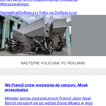
Warszawskiego.
Opinie
Kraj
DoRzeczy+
Tylko na DoRzeczy.pl
We Francji znów wezwania do cenzury. Musk
przeszkadza
Minister spraw zagranicznych Francji Jean-Noel
Barrot obruszył się po wpisie Elona Muska w jego