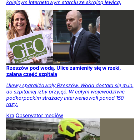
kolejnym internetowym starciu ze skrajną lewicą.
Rzeszów pod wodą. Ulice zamieniły się w rzeki,
zalana część szpitala
Ulewy sparaliżowały Rzeszów. Woda dostała się m.in.
do szpitalnej izby przyjęć. W całym województwie
podkarpackim strażacy interweniowali ponad 150
razy.
Kraj
Obserwator mediów