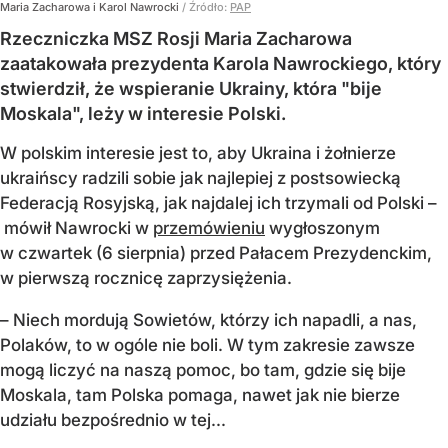
Maria Zacharowa i Karol Nawrocki
/ Źródło:
PAP
Rzeczniczka MSZ Rosji Maria Zacharowa
zaatakowała prezydenta Karola Nawrockiego, który
stwierdził, że wspieranie Ukrainy, która "bije
Moskala", leży w interesie Polski.
W polskim interesie jest to, aby Ukraina i żołnierze
ukraińscy radzili sobie jak najlepiej z postsowiecką
Federacją Rosyjską, jak najdalej ich trzymali od Polski –
mówił Nawrocki w
przemówieniu
wygłoszonym
w czwartek (6 sierpnia) przed Pałacem Prezydenckim,
w pierwszą rocznicę zaprzysiężenia.
– Niech mordują Sowietów, którzy ich napadli, a nas,
Polaków, to w ogóle nie boli. W tym zakresie zawsze
mogą liczyć na naszą pomoc, bo tam, gdzie się bije
Moskala, tam Polska pomaga, nawet jak nie bierze
udziału bezpośrednio w tej...