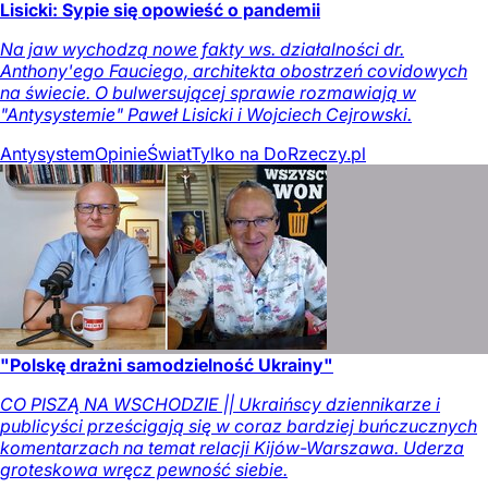
Lisicki: Sypie się opowieść o pandemii
Na jaw wychodzą nowe fakty ws. działalności dr.
Anthony'ego Fauciego, architekta obostrzeń covidowych
na świecie. O bulwersującej sprawie rozmawiają w
"Antysystemie" Paweł Lisicki i Wojciech Cejrowski.
Antysystem
Opinie
Świat
Tylko na DoRzeczy.pl
"Polskę drażni samodzielność Ukrainy"
CO PISZĄ NA WSCHODZIE || Ukraińscy dziennikarze i
publicyści prześcigają się w coraz bardziej buńczucznych
komentarzach na temat relacji Kijów-Warszawa. Uderza
groteskowa wręcz pewność siebie.