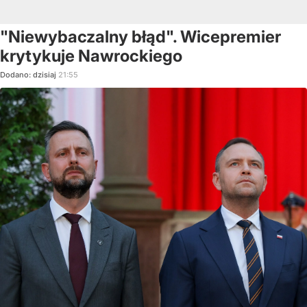
"Niewybaczalny błąd". Wicepremier
krytykuje Nawrockiego
Dodano:
dzisiaj
21:55