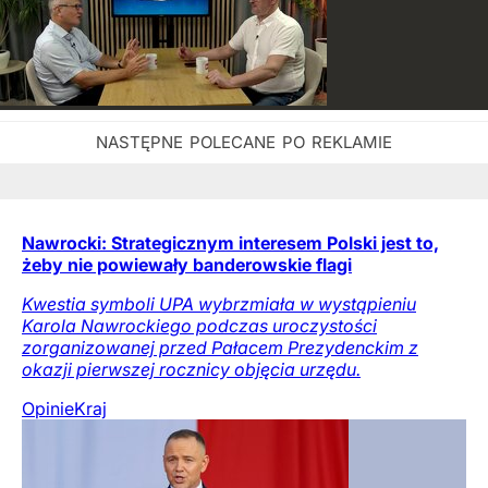
Nawrocki: Strategicznym interesem Polski jest to,
żeby nie powiewały banderowskie flagi
Kwestia symboli UPA wybrzmiała w wystąpieniu
Karola Nawrockiego podczas uroczystości
zorganizowanej przed Pałacem Prezydenckim z
okazji pierwszej rocznicy objęcia urzędu.
Opinie
Kraj