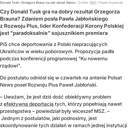
Donald Tusk i Grzegorz Braun na sali obrad Sejmu
/ Źródło:
PAP
/
Paweł Supernak
Czy Donald Tusk gra na dobry rezultat Grzegorza
Brauna? Zdaniem posła Pawła Jabłońskiego
z Rozwoju Plus, lider Konfederacji Korony Polskiej
jest "paradoksalnie" sojusznikiem premiera
PiS chce deportowania z Polski niepracujących
Ukraińców w wieku poborowym. Propozycja padła
podczas konferencji programowej "Ku nowemu
rządowi".
Do postulatu odniósł się w czwartek na antenie Polsat
News poseł Rozwoju Plus Paweł Jabłoński.
– Uważam, że jest dziś dość obiektywny problem
z
efektywną deportacją
tych, którzy popełniają nawet
przestępstwa – powiedział były wiceszef MSZ. –
Jednym z postulatów, jaki podnosimy, jest
skoordynowanie tych działań w ramach jednej instytucji