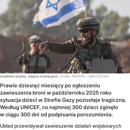
Izraelskie wojsko, zdjęcie ilustracyjne
/ Źródło:
PAP/EPA
/
ABIR SULTAN
Prawie dziesięć miesięcy po ogłoszeniu
zawieszenia broni w październiku 2025 roku
sytuacja dzieci w Strefie Gazy pozostaje tragiczna.
Według UNICEF, co najmniej 300 dzieci zginęło
w ciągu 300 dni od podpisania porozumienia.
Układ przewidywał zawieszenie działań wojskowych