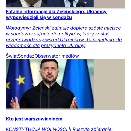
Fatalne informacje dla Zełenskiego. Ukraińcy
wypowiedzieli się w sondażu
Wołodymyr Zełenski zajmuje dopiero szóste miejsce
w sondażu zaufania do polityków, który został
przeprowadzony wśród Ukraińców. To niejedyna zła
wiadomość dla prezydenta Ukrainy.
Świat
Sondaż
Obserwator mediów
Kto jest warszawianinem
KONSTYTUCJA WOLNOŚCI || Ruszyło zbieranie