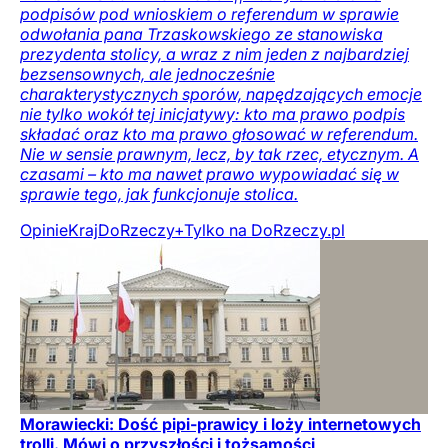
podpisów pod wnioskiem o referendum w sprawie
odwołania pana Trzaskowskiego ze stanowiska
prezydenta stolicy, a wraz z nim jeden z najbardziej
bezsensownych, ale jednocześnie
charakterystycznych sporów, napędzających emocje
nie tylko wokół tej inicjatywy: kto ma prawo podpis
składać oraz kto ma prawo głosować w referendum.
Nie w sensie prawnym, lecz, by tak rzec, etycznym. A
czasami – kto ma nawet prawo wypowiadać się w
sprawie tego, jak funkcjonuje stolica.
Opinie
Kraj
DoRzeczy+
Tylko na DoRzeczy.pl
Morawiecki: Dość pipi-prawicy i loży internetowych
trolli. Mówi o przyszłości i tożsamości