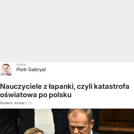
Autor:
Piotr Gabryel
Nauczyciele z łapanki, czyli katastrofa
oświatowa po polsku
Dodano:
dzisiaj
5:30