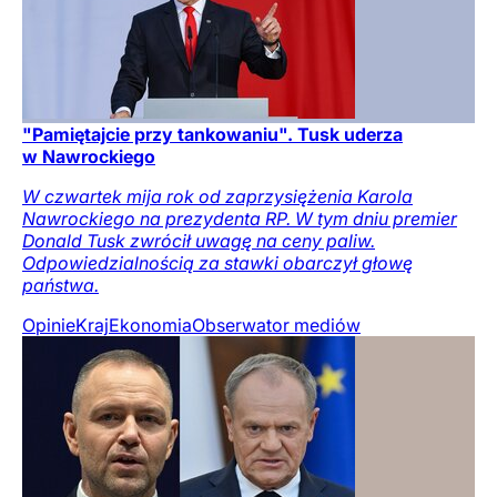
"Pamiętajcie przy tankowaniu". Tusk uderza
w Nawrockiego
W czwartek mija rok od zaprzysiężenia Karola
Nawrockiego na prezydenta RP. W tym dniu premier
Donald Tusk zwrócił uwagę na ceny paliw.
Odpowiedzialnością za stawki obarczył głowę
państwa.
Opinie
Kraj
Ekonomia
Obserwator mediów