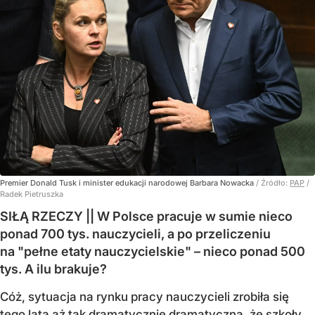
Premier Donald Tusk i minister edukacji narodowej Barbara Nowacka
/ Źródło:
PAP
/
Radek Pietruszka
SIŁĄ RZECZY || W Polsce pracuje w sumie nieco
ponad 700 tys. nauczycieli, a po przeliczeniu
na "pełne etaty nauczycielskie" – nieco ponad 500
tys. A ilu brakuje?
Cóż, sytuacja na rynku pracy nauczycieli zrobiła się
tego lata aż tak dramatycznie dramatyczna, że szkoły