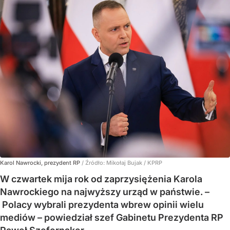
Karol Nawrocki, prezydent RP
/ Źródło:
Mikołaj Bujak / KPRP
W czwartek mija rok od zaprzysiężenia Karola
Nawrockiego na najwyższy urząd w państwie. –
Polacy wybrali prezydenta wbrew opinii wielu
mediów – powiedział szef Gabinetu Prezydenta RP