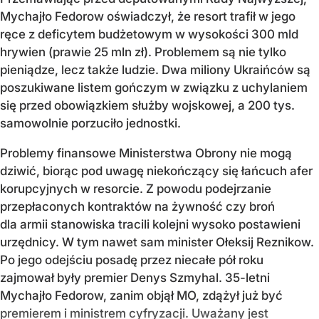
Mychajło Fedorow oświadczył, że resort trafił w jego
ręce z deficytem budżetowym w wysokości 300 mld
hrywien (prawie 25 mln zł). Problemem są nie tylko
pieniądze, lecz także ludzie. Dwa miliony Ukraińców są
poszukiwane listem gończym w związku z uchylaniem
się przed obowiązkiem służby wojskowej, a 200 tys.
samowolnie porzuciło jednostki.
Problemy finansowe Ministerstwa Obrony nie mogą
dziwić, biorąc pod uwagę niekończący się łańcuch afer
korupcyjnych w resorcie. Z powodu podejrzanie
przepłaconych kontraktów na żywność czy broń
dla armii stanowiska tracili kolejni wysoko postawieni
urzędnicy. W tym nawet sam minister Ołeksij Reznikow.
Po jego odejściu posadę przez niecałe pół roku
zajmował były premier Denys Szmyhal. 35-letni
Mychajło Fedorow, zanim objął MO, zdążył już być
premierem i ministrem cyfryzacji. Uważany jest