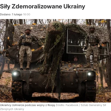
Siły Zdemoralizowane Ukrainy
Dodano:
1
lutego
16:00
Ukraińcy żołnierze podczas wojny z Rosją
Źródło:
Facebook
/
Sztab Generalny Sił
Zbrojnych Ukrainy