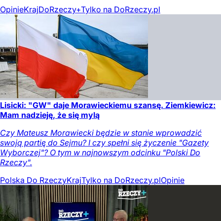
Opinie
Kraj
DoRzeczy+
Tylko na DoRzeczy.pl
Lisicki: "GW" daje Morawieckiemu szansę. Ziemkiewicz:
Mam nadzieję, że się mylą
Czy Mateusz Morawiecki będzie w stanie wprowadzić
swoją partię do Sejmu? I czy spełni się życzenie "Gazety
Wyborczej"? O tym w najnowszym odcinku "Polski Do
Rzeczy".
Polska Do Rzeczy
Kraj
Tylko na DoRzeczy.pl
Opinie