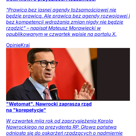
"Prawica bez jasnej agendy tożsamościowej nie
będzie prawicą. Ale prawica bez agendy rozwojowej i
bez kompetencji wdrażania zmian nigdy nie będzie
rządzić" – napisał Mateusz Morawiecki w
opublikowanym w czwartek wpisie na portalu X.
Opinie
Kraj
"Wetomat". Nawrocki zaprasza rząd
na "korepetycje"
W czwartek mija rok od zaprzysiężenia Karola
Nawrockiego na prezydenta RP. Głowa państwa
odniosła się do oskarżeń rządzących o nadmiernie