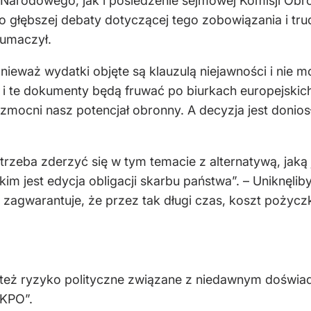
Narodowego, jak i posiedzenie sejmowej Komisji Obr
o głębszej debaty dotyczącej tego zobowiązania i trud
łumaczył.
onieważ wydatki objęte są klauzulą niejawności i nie 
ka i te dokumenty będą fruwać po biurkach europejski
wzmocni nasz potencjał obronny. A decyzja jest donio
e trzeba zderzyć się w tym temacie z alternatywą, j
kim jest edycja obligacji skarbu państwa”. – Uniknęl
zagwarantuje, że przez tak długi czas, koszt pożyczki
je też ryzyko polityczne związane z niedawnym dośw
 KPO”.