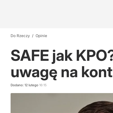
Do Rzeczy
/
Opinie
SAFE jak KPO?
uwagę na kont
Dodano:
12
lutego
16:15