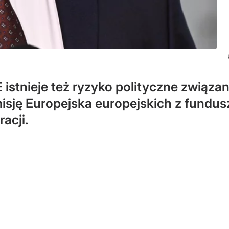
istnieje też ryzyko polityczne związ
sję Europejska europejskich z fundu
acji.