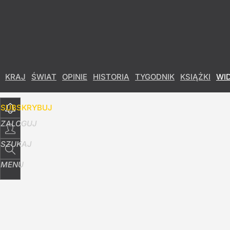
Udostępnij
13
Skomentuj
KRAJ
ŚWIAT
OPINIE
HISTORIA
TYGODNIK
KSIĄŻKI
WI
SUBSKRYBUJ
ZALOGUJ
SZUKAJ
MENU