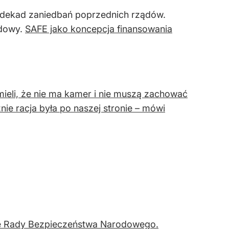
h dekad zaniedbań poprzednich rządów.
odowy.
SAFE jako koncepcja finansowania
mieli, że nie ma kamer i nie muszą zachować
nie racja była po naszej stronie – mówi
ie Rady Bezpieczeństwa Narodowego.