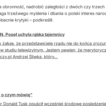
 obronność, nadrobić zaległości z dwóch czy trzec
ga trzeźwego myślenia i dbania o polski interes nar
becnie krytyki – podkreślił.
N. Poseł uchyla rąbka tajemnicy
 żałuję, że przedstawiciele rządu nie do końca zrozu
k w studiu telewizyjnym. Jestem pewien, że merytorycz
zy.pl Andrzej Śliwka, który...
, o czym mówię"
r Donald Tusk opuścił wcześniej środowe posiedzen