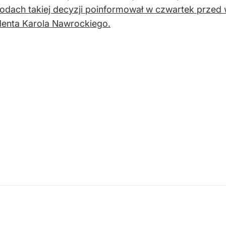
dach takiej decyzji poinformował w czwartek przed wy
enta Karola Nawrockiego.