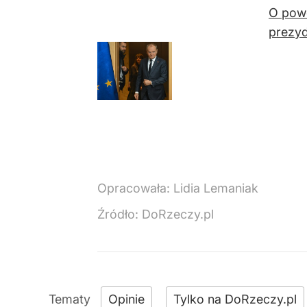
O powo
prezyd
Opracowała:
Lidia Lemaniak
Źródło:
DoRzeczy.pl
Opinie
Tylko na DoRzeczy.pl