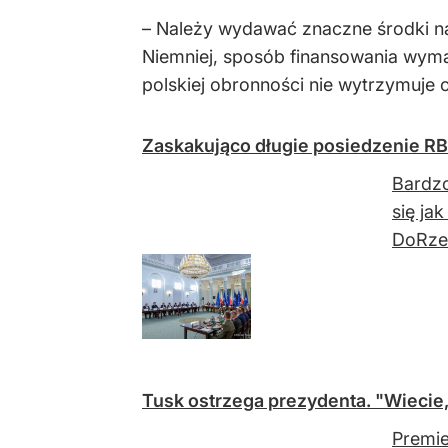
– Należy wydawać znaczne środki na
Niemniej, sposób finansowania wyma
polskiej obronności nie wytrzymuje o
Zaskakująco długie posiedzenie RB
Bardzo
się ja
DoRzec
Tusk ostrzega prezydenta. "Wiecie
Premie