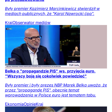
Były premier Kazimierz Marcinkiewicz stwierdził w
mediach publicznych, że "Karol Nawrocki ćpa".
Kraj
Obserwator mediów
Belka o "propagandzie PiS" ws. przyjęcia euro.
"Wszyscy boją się cokolwiek powiedzieć"
Były premier i były prezes NBP Marek Belka uważa, że
przez "propagandę PiS", obecnie temat
wprowadzenia w Polsce euro jest tematem tabu.
Ekonomia
Opinie
Kraj