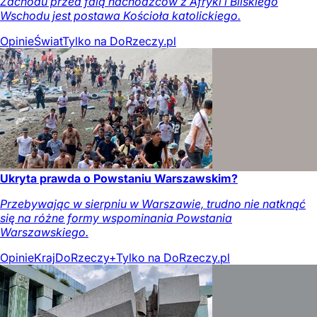
Zachodu przed falą nachodźców z Afryki i Bliskiego
Wschodu jest postawa Kościoła katolickiego.
Opinie
Świat
Tylko na DoRzeczy.pl
Ukryta prawda o Powstaniu Warszawskim?
Przebywając w sierpniu w Warszawie, trudno nie natknąć
się na różne formy wspominania Powstania
Warszawskiego.
Opinie
Kraj
DoRzeczy+
Tylko na DoRzeczy.pl