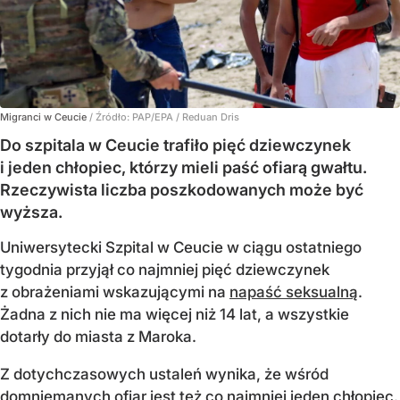
Migranci w Ceucie
/ Źródło:
PAP/EPA
/
Reduan Dris
Do szpitala w Ceucie trafiło pięć dziewczynek
i jeden chłopiec, którzy mieli paść ofiarą gwałtu.
Rzeczywista liczba poszkodowanych może być
wyższa.
Uniwersytecki Szpital w Ceucie w ciągu ostatniego
tygodnia przyjął co najmniej pięć dziewczynek
z obrażeniami wskazującymi na
napaść seksualną
.
Żadna z nich nie ma więcej niż 14 lat, a wszystkie
dotarły do miasta z Maroka.
Z dotychczasowych ustaleń wynika, że wśród
domniemanych ofiar jest też co najmniej jeden chłopiec.