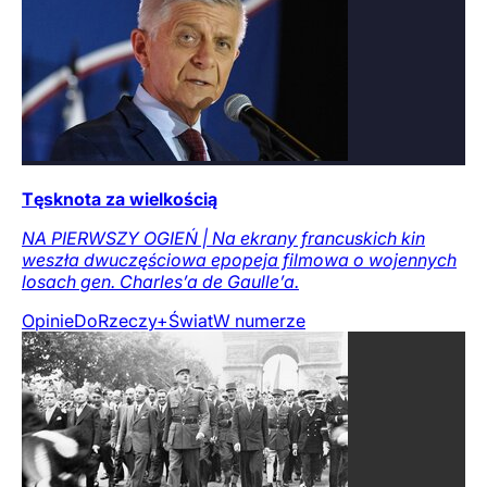
Tęsknota za wielkością
NA PIERWSZY OGIEŃ | Na ekrany francuskich kin
weszła dwuczęściowa epopeja filmowa o wojennych
losach gen. Charles’a de Gaulle’a.
Opinie
DoRzeczy+
Świat
W numerze