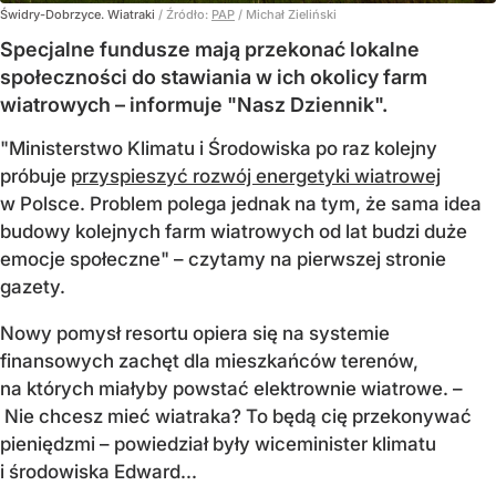
Świdry-Dobrzyce. Wiatraki
/ Źródło:
PAP
/
Michał Zieliński
Specjalne fundusze mają przekonać lokalne
społeczności do stawiania w ich okolicy farm
wiatrowych – informuje "Nasz Dziennik".
"Ministerstwo Klimatu i Środowiska po raz kolejny
próbuje
przyspieszyć rozwój energetyki wiatrowej
w Polsce. Problem polega jednak na tym, że sama idea
budowy kolejnych farm wiatrowych od lat budzi duże
emocje społeczne" – czytamy na pierwszej stronie
gazety.
Nowy pomysł resortu opiera się na systemie
finansowych zachęt dla mieszkańców terenów,
na których miałyby powstać elektrownie wiatrowe. –
Nie chcesz mieć wiatraka? To będą cię przekonywać
pieniędzmi – powiedział były wiceminister klimatu
i środowiska Edward...