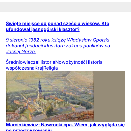
Święte miejsce od ponad sześciu wieków. Kto
ufundował jasnogórski klasztor?
9 sierpnia 1382 roku książę Władysław Opolski
dokonał fundacji klasztoru zakonu paulinów na
Jasnej Górze.
Średniowiecze
Historia
Nowożytność
Historia
współczesna
Kraj
Religia
Marcinkiewicz: Nawrocki ćpa. Wiem, jak wygląda się
po przedawkowaniu