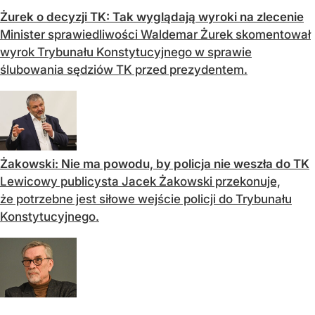
Żurek o decyzji TK: Tak wyglądają wyroki na zlecenie
Minister sprawiedliwości Waldemar Żurek skomentował
wyrok Trybunału Konstytucyjnego w sprawie
ślubowania sędziów TK przed prezydentem.
Żakowski: Nie ma powodu, by policja nie weszła do TK
Lewicowy publicysta Jacek Żakowski przekonuje,
że potrzebne jest siłowe wejście policji do Trybunału
Konstytucyjnego.