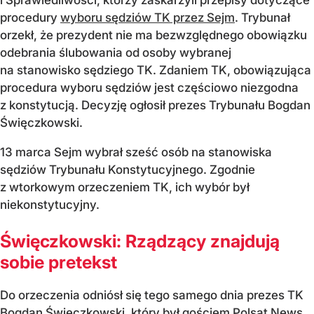
procedury
wyboru sędziów TK przez Sejm
. Trybunał
orzekł, że prezydent nie ma bezwzględnego obowiązku
odebrania ślubowania od osoby wybranej
na stanowisko sędziego TK. Zdaniem TK, obowiązująca
procedura wyboru sędziów jest częściowo niezgodna
z konstytucją. Decyzję ogłosił prezes Trybunału Bogdan
Święczkowski.
13 marca Sejm wybrał sześć osób na stanowiska
sędziów Trybunału Konstytucyjnego. Zgodnie
z wtorkowym orzeczeniem TK, ich wybór był
niekonstytucyjny.
Święczkowski: Rządzący znajdują
sobie pretekst
Do orzeczenia odniósł się tego samego dnia prezes TK
Bogdan Święczkowski, który był gościem Polsat News.