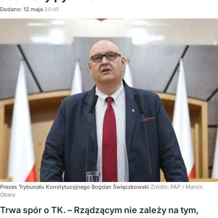
Dodano:
12
maja
20:45
Prezes Trybunału Konstytucyjnego Bogdan Święczkowski
Źródło:
PAP
/
Marcin
Obara
Trwa spór o TK. – Rządzącym nie zależy na tym,