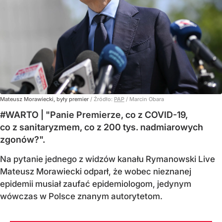
Mateusz Morawiecki, były premier
/ Źródło:
PAP
/
Marcin Obara
#WARTO | "Panie Premierze, co z COVID-19,
co z sanitaryzmem, co z 200 tys. nadmiarowych
zgonów?".
Na pytanie jednego z widzów kanału Rymanowski Live
Mateusz Morawiecki odparł, że wobec nieznanej
epidemii musiał zaufać epidemiologom, jedynym
wówczas w Polsce znanym autorytetom.