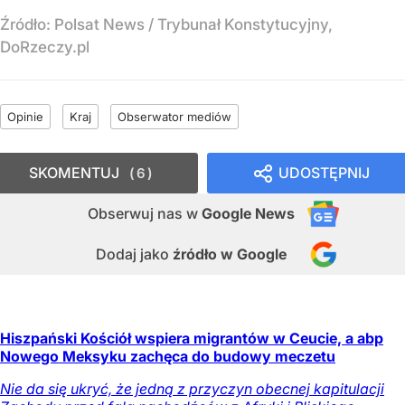
Źródło:
Polsat News
/
Trybunał Konstytucyjny,
DoRzeczy.pl
Opinie
Kraj
Obserwator mediów
SKOMENTUJ
UDOSTĘPNIJ
6
Obserwuj nas
w
Google News
Dodaj jako
źródło w Google
Hiszpański Kościół wspiera migrantów w Ceucie, a abp
Nowego Meksyku zachęca do budowy meczetu
Nie da się ukryć, że jedną z przyczyn obecnej kapitulacji