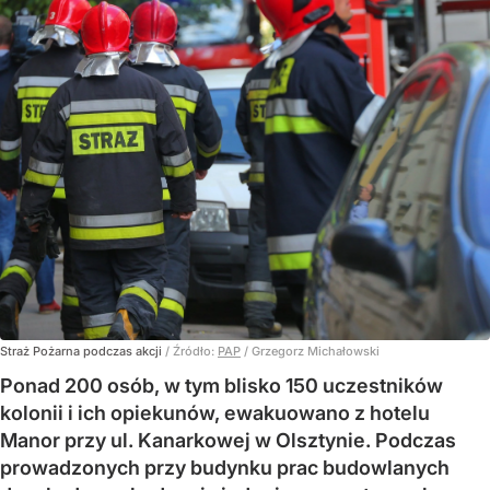
Straż Pożarna podczas akcji
/ Źródło:
PAP
/
Grzegorz Michałowski
Ponad 200 osób, w tym blisko 150 uczestników
kolonii i ich opiekunów, ewakuowano z hotelu
Manor przy ul. Kanarkowej w Olsztynie. Podczas
prowadzonych przy budynku prac budowlanych