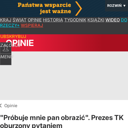
ROZWIŃ
▼
KRAJ
ŚWIAT
OPINIE
HISTORIA
TYGODNIK
KSIĄŻKI
WIDEO
DO
RZECZY+
WSPIERAJ
SUBSKRYBUJ
OPINIE
ZALOGUJ
MENU
Opinie
"Próbuje mnie pan obrazić". Prezes TK
oburzony pytaniem