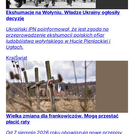
Ekshumacje na Wołyniu. Władze Ukrainy ogłosiły
decyzję
Ukraiński IPN poinformował, że jest zgoda na
przeprowadzenie ekshumacji polskich ofiar
ludobójstwa wołyńskiego w Hucie Pieniackiej i
Ugłach.
Kraj
Świat
Wielka zmiana dla frankowiczów. Mogą przestać
płacić raty
Od 7 sierpnia 2026 roku obowiązują nowe przepisy