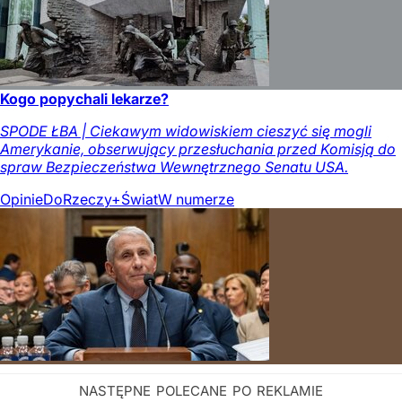
Kogo popychali lekarze?
SPODE ŁBA | Ciekawym widowiskiem cieszyć się mogli
Amerykanie, obserwujący przesłuchania przed Komisją do
spraw Bezpieczeństwa Wewnętrznego Senatu USA.
Opinie
DoRzeczy+
Świat
W numerze