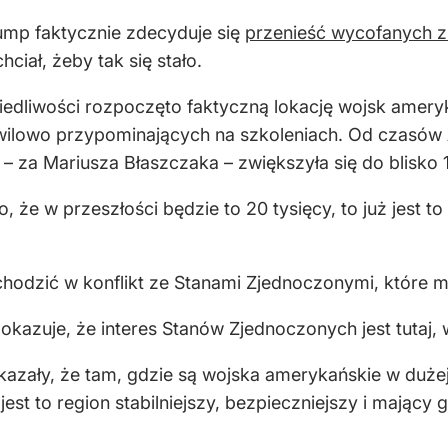
ump faktycznie zdecyduje się
przenieść wycofanych z 
ciał, żeby tak się stało.
iedliwości rozpoczęto faktyczną lokację wojsk amery
 chwilowo przypominających na szkoleniach. Od czasów 
j – za Mariusza Błaszczaka – zwiększyła się do blisko 
o, że w przeszłości będzie to 20 tysięcy, to już jest 
chodzić w konflikt ze Stanami Zjednoczonymi, które ma
azuje, że interes Stanów Zjednoczonych jest tutaj, 
zały, że tam, gdzie są wojska amerykańskie w dużej l
est to region stabilniejszy, bezpieczniejszy i mający 