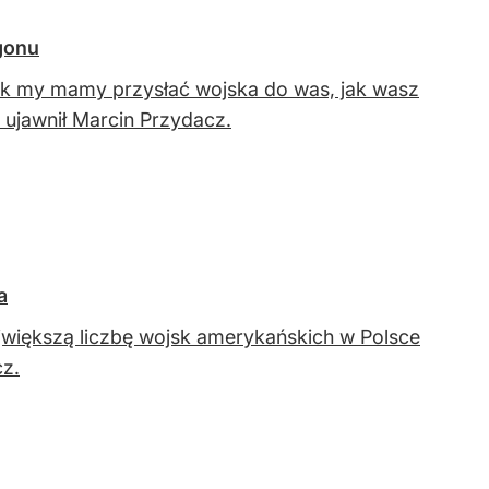
agonu
ak my mamy przysłać wojska do was, jak wasz
 ujawnił Marcin Przydacz.
a
większą liczbę wojsk amerykańskich w Polsce
cz.