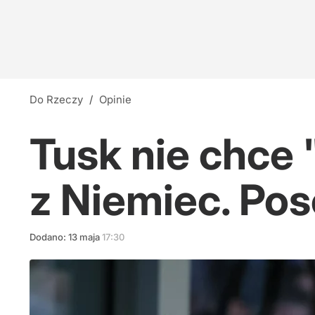
Do Rzeczy
/
Opinie
Tusk nie chce 
z Niemiec. Po
Dodano:
13
maja
17:30