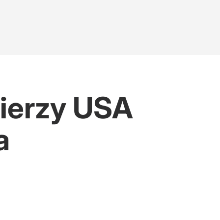
nierzy USA
a