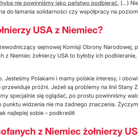
hyba nie powinniśmy jako państwo podbierać.
(…) Nie
a do łamania solidarności czy współpracy na poziomi
ołnierzy USA z Niemiec?
rzewodniczący sejmowej Komisji Obrony Narodowej, p
 z Niemiec żołnierzy USA to byłoby ich podbieranie, 
. Jesteśmy Polakami i mamy polskie interesy, i obowi
 przewiduje próżni. Jeżeli są problemy na linii Stan
y specjalnie się oglądać, po prostu powinniśmy walc
go punktu widzenia nie ma żadnego znaczenia. Życzym
k najlepiej sobie – podkreślił.
ofanych z Niemiec żołnierzy US