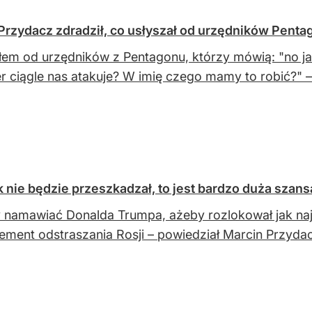
 Przydacz zdradził, co usłyszał od urzędników Pent
łem od urzędników z Pentagonu, którzy mówią: "no j
r ciągle nas atakuje? W imię czego mamy to robić?" –
k nie będzie przeszkadzał, to jest bardzo duża szans
 namawiać Donalda Trumpa, ażeby rozlokował jak naj
lement odstraszania Rosji – powiedział Marcin Przyda