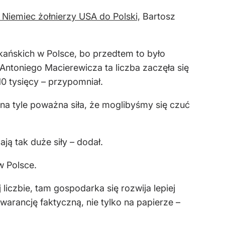
Niemiec żołnierzy USA do Polski,
Bartosz
kańskich w Polsce, bo przedtem to było
Antoniego Macierewicza ta liczba zaczęła się
10 tysięcy – przypomniał.
to na tyle poważna siła, że moglibyśmy się czuć
ją tak duże siły – dodał.
w Polsce.
iczbie, tam gospodarka się rozwija lepiej
gwarancję faktyczną, nie tylko na papierze –