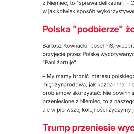
z Niemiec, to "sprawa delikatna". –
C
w jakikolwiek sposób wykorzystywan
Polska "podbierze" ż
Bartosz Kownacki, poseł PiS, wicep
przyjęcie przez Polskę wycofywanych
"Pani żartuje".
– My mamy bronić interesu polskiego
międzynarodowa, jak każda inna, nie
problemów skorzystać. Nie powinniśm
przeniesione z Niemiec, to z nasze
ale w pierwszej kolejności życzymy ja
Trump przeniesie wyc