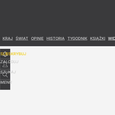
Udostępnij
2
Skomentuj
KRAJ
ŚWIAT
OPINIE
HISTORIA
TYGODNIK
KSIĄŻKI
WI
SUBSKRYBUJ
ZALOGUJ
SZUKAJ
MENU