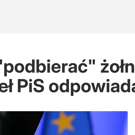
"podbierać" żoł
seł PiS odpowiad