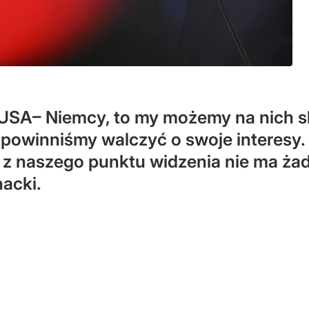
ii USA– Niemcy, to my możemy na nich 
le powinniśmy walczyć o swoje interesy
o z naszego punktu widzenia nie ma ż
acki.