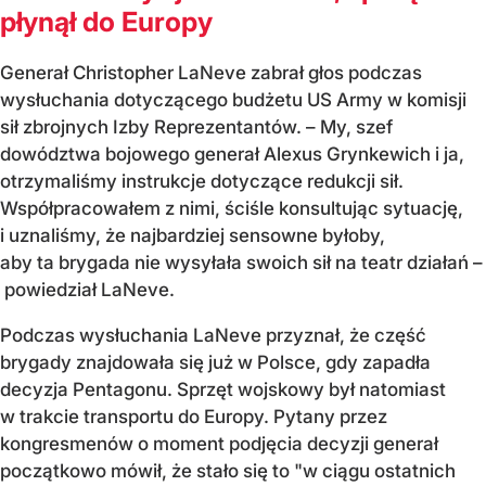
płynął do Europy
Generał
Christopher LaNeve
zabrał głos podczas
wysłuchania dotyczącego budżetu US Army w komisji
sił zbrojnych Izby Reprezentantów. – My, szef
dowództwa bojowego generał Alexus Grynkewich i ja,
otrzymaliśmy instrukcje dotyczące redukcji sił.
Współpracowałem z nimi, ściśle konsultując sytuację,
i uznaliśmy, że najbardziej sensowne byłoby,
aby ta brygada nie wysyłała swoich sił na teatr działań –
powiedział LaNeve.
Podczas wysłuchania LaNeve przyznał, że część
brygady znajdowała się już w Polsce, gdy zapadła
decyzja Pentagonu. Sprzęt wojskowy był natomiast
w trakcie transportu do Europy. Pytany przez
kongresmenów o moment podjęcia decyzji generał
początkowo mówił, że stało się to "w ciągu ostatnich