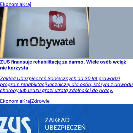
Ekonomia
Kraj
ZUS finansuje rehabilitację za darmo. Wiele osób wciąż
nie korzysta
Zakład Ubezpieczeń Społecznych od 30 lat prowadzi
program rehabilitacji leczniczej dla osób, którym z powodu
choroby lub urazu grozi utratą zdolności do pracy.
Ekonomia
Kraj
Zdrowie