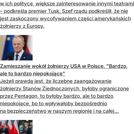
w ich polityce, większe zainteresowanie innymi teatrami
– podkreśla premier Tusk. Szef rządu podkreślił, że nie
jest zaskoczony wycofywaniem części amerykańskich
żołnierzy z Europy.
Zamieszanie wokół żołnierzy USA w Polsce. "Bardzo,
ale to bardzo niepokojące"
Jeżeli prawdą jest, że liczebne zaangażowanie
żołnierzy Stanów Zjednoczonych, byłoby ograniczone
przez Pentagon, to byłoby bardzo, ale to bardzo
niepokojące, bo to wpływałoby bezpośrednio
na bezpieczeństwo w naszym regionie i na całej...