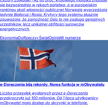
się bezpośrednio w rękach państwa, a w europejskim
rankingu skali własności publicznej Norwegię wyprzedzają
jedynie Białoruś i Rosja. Krytycy tego systemu słusznie
zauważają, że zamożność Oslo to nie zasługa genialnych
urzędników, lecz unikalnej obfitości surowców
energetycznych.
Ekonomia
DoRzeczy+
Świat
Opinie
W numerze
e-Doręczenia biją rekordy. Nowa funkcja w mObywatelu
Liczba przesyłek wysłanych przez e-Doręczenia
przekroczyła już 100 milionów. Od 1 lipca użytkownicy
mObywatel mają dostęp do skrzynki w telefonie.