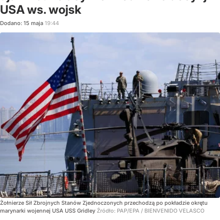
USA ws. wojsk
Dodano:
15
maja
19:44
Żołnierze Sił Zbrojnych Stanów Zjednoczonych przechodzą po pokładzie okrętu
marynarki wojennej USA USS Gridley
Źródło:
PAP/EPA
/
BIENVENIDO VELASCO