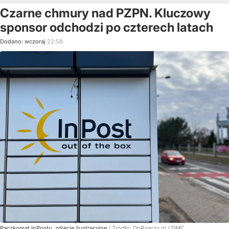
Czarne chmury nad PZPN. Kluczowy
sponsor odchodzi po czterech latach
Dodano:
wczoraj
22:58
Paczkomat InPostu, zdjęcie ilustracyjne
/ Źródło:
DoRzeczy.pl
/
DMC