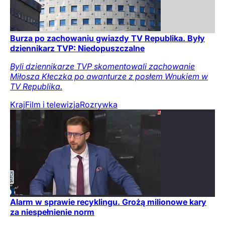
Burza po zachowaniu gwiazdy TV Republika. Były
dziennikarz TVP: Niedopuszczalne
Byli dziennikarze TVP skomentowali zachowanie
Miłosza Kłeczka po awanturze z posłem Wnukiem w
TV Republika.
Kraj
Film i telewizja
Rozrywka
Alarm w sprawie recyklingu. Grożą milionowe kary
za niespełnienie norm