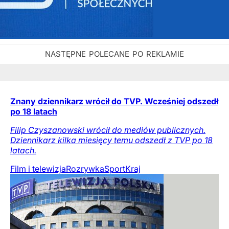
Znany dziennikarz wrócił do TVP. Wcześniej odszedł
po 18 latach
Filip Czyszanowski wrócił do mediów publicznych.
Dziennikarz kilka miesięcy temu odszedł z TVP po 18
latach.
Film i telewizja
Rozrywka
Sport
Kraj