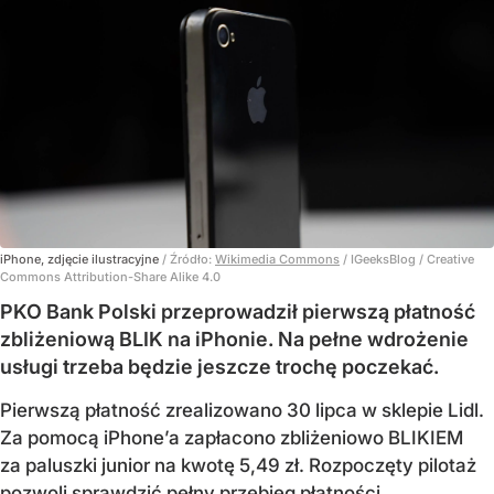
iPhone, zdjęcie ilustracyjne
/ Źródło:
Wikimedia Commons
/
IGeeksBlog / Creative
Commons Attribution-Share Alike 4.0
PKO Bank Polski przeprowadził pierwszą płatność
zbliżeniową BLIK na iPhonie. Na pełne wdrożenie
usługi trzeba będzie jeszcze trochę poczekać.
Pierwszą płatność zrealizowano 30 lipca w sklepie Lidl.
Za pomocą iPhone’a zapłacono zbliżeniowo BLIKIEM
za paluszki junior na kwotę 5,49 zł. Rozpoczęty pilotaż
pozwoli sprawdzić pełny przebieg płatności