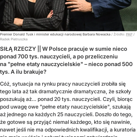
Premier Donald Tusk i minister edukacji narodowej Barbara Nowacka
/ Źródło:
PAP
/
Radek Pietruszka
SIŁĄ RZECZY || W Polsce pracuje w sumie nieco
ponad 700 tys. nauczycieli, a po przeliczeniu
na "pełne etaty nauczycielskie" – nieco ponad 500
tys. A ilu brakuje?
Cóż, sytuacja na rynku pracy nauczycieli zrobiła się
tego lata aż tak dramatycznie dramatyczna, że szkoły
poszukują aż… ponad 20 tys. nauczycieli. Czyli, biorąc
pod uwagę owe "pełne etaty nauczycielskie", szukają
aż jednego na każdych 25 nauczycieli. Doszło do tego,
że gotowe są przyjąć niemal każdego, kto się nawinie,
nawet jeśli nie ma odpowiednich kwalifikacji, a kuratoria