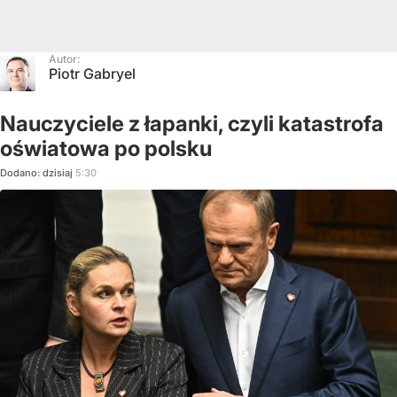
Autor:
Piotr Gabryel
Nauczyciele z łapanki, czyli katastrofa
oświatowa po polsku
Dodano:
dzisiaj
5:30