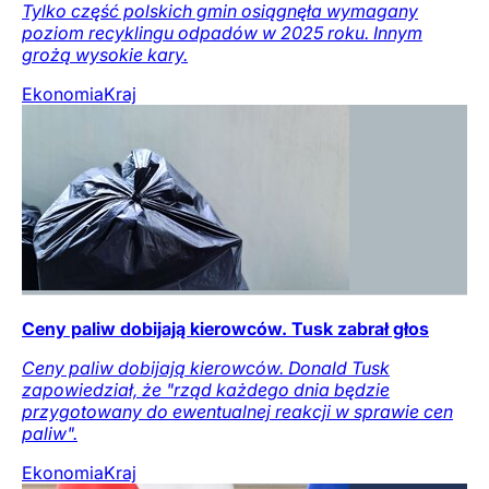
Tylko część polskich gmin osiągnęła wymagany
poziom recyklingu odpadów w 2025 roku. Innym
grożą wysokie kary.
Ekonomia
Kraj
Ceny paliw dobijają kierowców. Tusk zabrał głos
Ceny paliw dobijają kierowców. Donald Tusk
zapowiedział, że "rząd każdego dnia będzie
przygotowany do ewentualnej reakcji w sprawie cen
paliw".
Ekonomia
Kraj