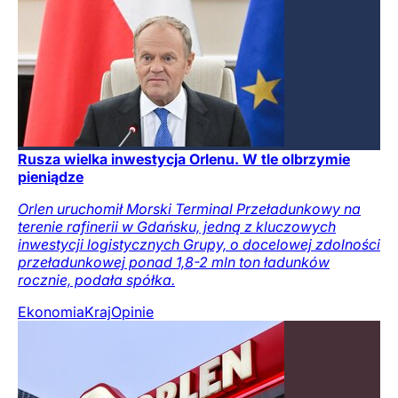
Rusza wielka inwestycja Orlenu. W tle olbrzymie
pieniądze
Orlen uruchomił Morski Terminal Przeładunkowy na
terenie rafinerii w Gdańsku, jedną z kluczowych
inwestycji logistycznych Grupy, o docelowej zdolności
przeładunkowej ponad 1,8-2 mln ton ładunków
rocznie, podała spółka.
Ekonomia
Kraj
Opinie