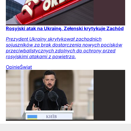
Rosyjski atak na Ukrainę. Zełenski krytykuje Zachód
Prezydent Ukrainy skrytykował zachodnich
sojuszników za brak dostarczenia nowych pocisków
przeciwbalistycznych zdolnych do ochrony przed
rosyjskimi atakami z powietrza.
Opinie
Świat