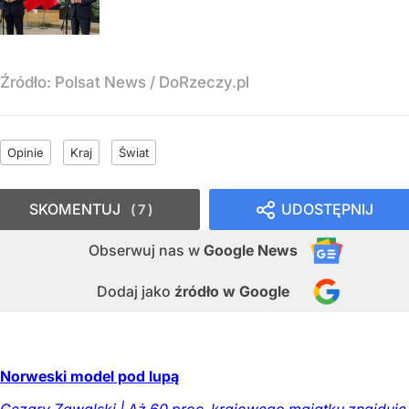
Źródło:
Polsat News
/
DoRzeczy.pl
Opinie
Kraj
Świat
SKOMENTUJ
UDOSTĘPNIJ
7
Obserwuj nas
w
Google News
Dodaj jako
źródło w Google
Norweski model pod lupą
Cezary Zawalski | Aż 60 proc. krajowego majątku znajduje