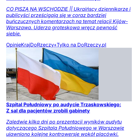
CO PISZĄ NA WSCHODZIE || Ukraińscy dziennikarze i
publicyści prześcigają się w coraz bardziej
buńczucznych komentarzach na temat relacji Kijów-
Warszawa. Uderza groteskowa wręcz pewność
siebie.
Opinie
Kraj
DoRzeczy+
Tylko na DoRzeczy.pl
Szpital Południowy po audycie Trzaskowskiego:
Z sal dla pacjentów zrobili gabinety
Zaledwie kilka dni po prezentacji wyników audytu
dotyczącego Szpitala Południowego w Warszawie
ujawniono kolejne kontrowersje wokół placówki.