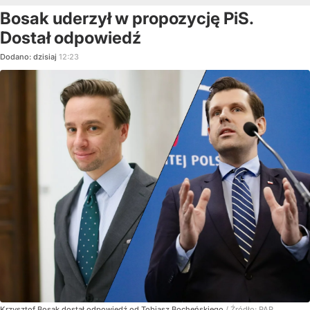
Bosak uderzył w propozycję PiS.
Dostał odpowiedź
Dodano:
dzisiaj
12:23
Krzysztof Bosak dostał odpowiedź od Tobiasz Bocheńskiego
/ Źródło:
PAP