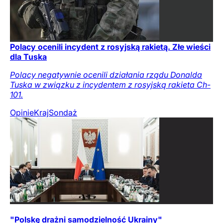
Polacy ocenili incydent z rosyjską rakietą. Złe wieści
dla Tuska
Polacy negatywnie ocenili działania rządu Donalda
Tuska w związku z incydentem z rosyjską rakieta Ch-
101.
Opinie
Kraj
Sondaż
"Polskę drażni samodzielność Ukrainy"