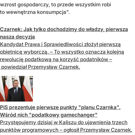
wzrost gospodarczy, to przede wszystkim robi
to wewnętrzna konsumpcja".
Czarnek: Jak tylko dochodzimy do władzy, pierwsza
nasza decyzja
Kandydat Prawa i Sprawiedliwości złożył pierwszą
obietnicę wyborczą. – To wszystko oznacza kolejną
rewolucję podatkową na korzyść podatników –
powiedział Przemysław Czarnek.
PiS prezentuje pierwsze punkty "planu Czarnka".
Wśród nich "podatkowy gamechanger"
Przystępujemy dzisiaj w Kaliszu do ujawnienia trzech
punktów programowych – ogłosił Przemysław Czarnek.