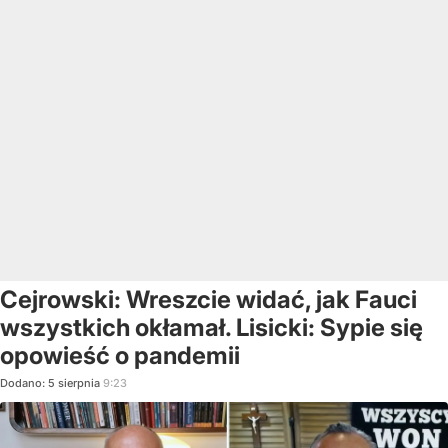
Cejrowski: Wreszcie widać, jak Fauci
wszystkich okłamał. Lisicki: Sypie się
opowieść o pandemii
Dodano:
5
sierpnia
9:23