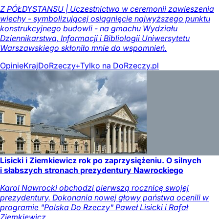
Z PÓŁDYSTANSU | Uczestnictwo w ceremonii zawieszenia
wiechy - symbolizującej osiągnięcie najwyższego punktu
konstrukcyjnego budowli - na gmachu Wydziału
Dziennikarstwa, Informacji i Bibliologii Uniwersytetu
Warszawskiego skłoniło mnie do wspomnień.
Opinie
Kraj
DoRzeczy+
Tylko na DoRzeczy.pl
Lisicki i Ziemkiewicz rok po zaprzysiężeniu. O silnych
i słabszych stronach prezydentury Nawrockiego
Karol Nawrocki obchodzi pierwszą rocznicę swojej
prezydentury. Dokonania nowej głowy państwa ocenili w
programie "Polska Do Rzeczy" Paweł Lisicki i Rafał
Ziemkiewicz.