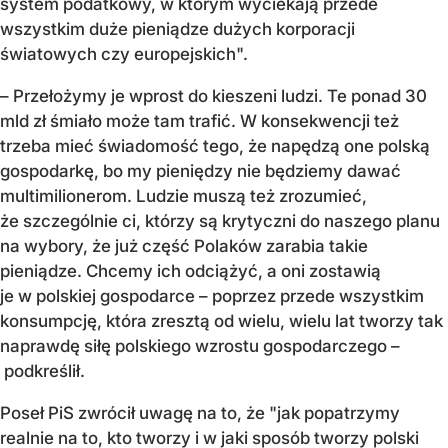
system podatkowy, w którym wyciekają przede
wszystkim duże pieniądze dużych korporacji
światowych czy europejskich".
– Przełożymy je wprost do kieszeni ludzi. Te ponad 30
mld zł śmiało może tam trafić. W konsekwencji też
trzeba mieć świadomość tego, że napędzą one polską
gospodarkę, bo my pieniędzy nie będziemy dawać
multimilionerom. Ludzie muszą też zrozumieć,
że szczególnie ci, którzy są krytyczni do naszego planu
na wybory, że już część Polaków zarabia takie
pieniądze. Chcemy ich odciążyć, a oni zostawią
je w polskiej gospodarce – poprzez przede wszystkim
konsumpcję, która zresztą od wielu, wielu lat tworzy tak
naprawdę siłę polskiego wzrostu gospodarczego –
podkreślił.
Poseł PiS zwrócił uwagę na to, że "jak popatrzymy
realnie na to, kto tworzy i w jaki sposób tworzy polski