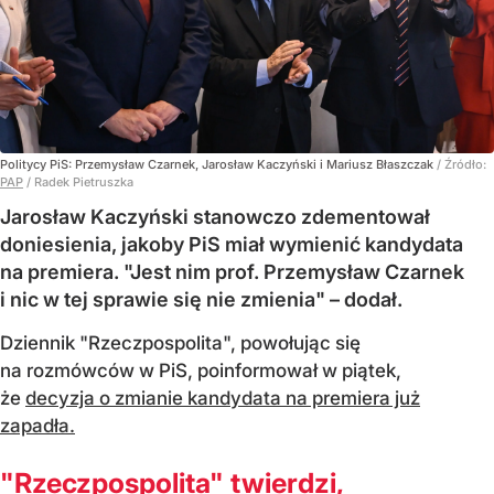
Politycy PiS: Przemysław Czarnek, Jarosław Kaczyński i Mariusz Błaszczak
/ Źródło:
PAP
/
Radek Pietruszka
Jarosław Kaczyński stanowczo zdementował
doniesienia, jakoby PiS miał wymienić kandydata
na premiera. "Jest nim prof. Przemysław Czarnek
i nic w tej sprawie się nie zmienia" – dodał.
Dziennik "Rzeczpospolita", powołując się
na rozmówców w PiS, poinformował w piątek,
że
decyzja o zmianie kandydata na premiera już
zapadła.
"Rzeczpospolita" twierdzi,