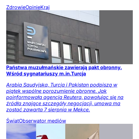
Zdrowie
Opinie
Kraj
Państwa muzułmańskie zawierają pakt obronny.
Wśród sygnatariuszy m.in.Turcja
Arabia Saudyjska, Turcja i Pakistan podpiszą w
piątek wspólne porozumienie obronne. Jak
poinformowała agencja Reutera, powołując się na
źródła znające szczegóły negocjacji, umowa ma
zostać zawarta 7 sierpnia w Mekce.
Świat
Obserwator mediów