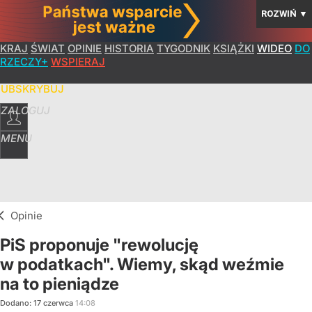
ROZWIŃ
▼
KRAJ
ŚWIAT
OPINIE
HISTORIA
TYGODNIK
KSIĄŻKI
WIDEO
DO
RZECZY+
WSPIERAJ
SUBSKRYBUJ
ZALOGUJ
MENU
Opinie
PiS proponuje "rewolucję
w podatkach". Wiemy, skąd weźmie
na to pieniądze
Dodano:
17
czerwca
14:08