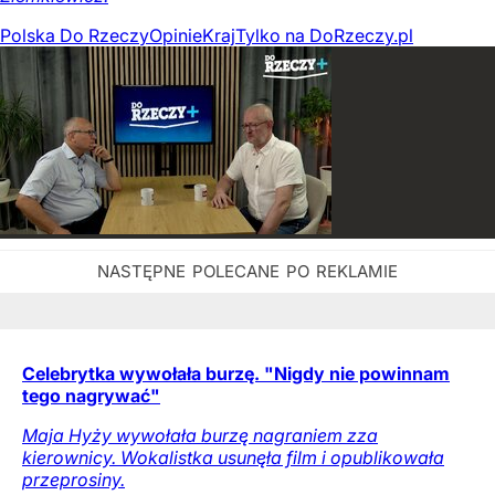
Polska Do Rzeczy
Opinie
Kraj
Tylko na DoRzeczy.pl
Celebrytka wywołała burzę. "Nigdy nie powinnam
tego nagrywać"
Maja Hyży wywołała burzę nagraniem zza
kierownicy. Wokalistka usunęła film i opublikowała
przeprosiny.