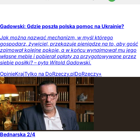
Gadowski: Gdzie poszła polska pomoc na Ukrainie?
Jak można nazwać mechanizm, w myśl którego
gospodarz, żywiciel, przekazuje pieniądze na to, aby gość
zajmował kolejne pokoje, a w końcu wynajmował mu jego
własne meble i pobierał opłaty za przygotowywane przez
siebie posiłki? – pyta Witold Gadowski.
Opinie
Kraj
Tylko na DoRzeczy.pl
DoRzeczy+
Bednarska 2/4