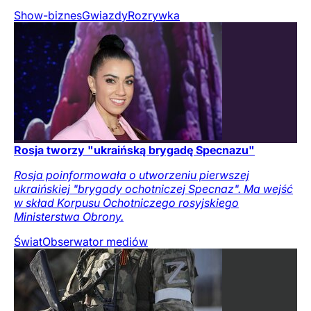
Show-biznes
Gwiazdy
Rozrywka
Rosja tworzy "ukraińską brygadę Specnazu"
Rosja poinformowała o utworzeniu pierwszej
ukraińskiej "brygady ochotniczej Specnaz". Ma wejść
w skład Korpusu Ochotniczego rosyjskiego
Ministerstwa Obrony.
Świat
Obserwator mediów