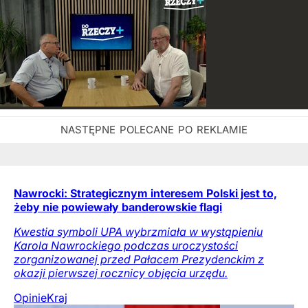
Nawrocki: Strategicznym interesem Polski jest to,
żeby nie powiewały banderowskie flagi
Kwestia symboli UPA wybrzmiała w wystąpieniu
Karola Nawrockiego podczas uroczystości
zorganizowanej przed Pałacem Prezydenckim z
okazji pierwszej rocznicy objęcia urzędu.
Opinie
Kraj