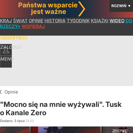
ROZWIŃ
▼
KRAJ
ŚWIAT
OPINIE
HISTORIA
TYGODNIK
KSIĄŻKI
WIDEO
DO
RZECZY+
WSPIERAJ
SUBSKRYBUJ
ZALOGUJ
MENU
Opinie
"Mocno się na mnie wyżywali". Tusk
o Kanale Zero
Dodano:
3
lipca
13:22