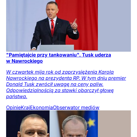
"Pamiętajcie przy tankowaniu". Tusk uderza
w Nawrockiego
W czwartek mija rok od zaprzysiężenia Karola
Nawrockiego na prezydenta RP. W tym dniu premier
Donald Tusk zwrócił uwagę na ceny paliw.
Odpowiedzialnością za stawki obarczył głowę
państwa.
Opinie
Kraj
Ekonomia
Obserwator mediów