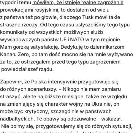
tygodni temu
mówiłem, że istnieje realne zagrożenie
prowokacjami
rosyjskimi, to dostałem od wielu
z państwa też po głowie, dlaczego Tusk mówi takie
straszne rzeczy. Od tego czasu usłyszeliśmy tego typu
komunikaty od wszystkich możliwych służb
wywiadowczych państw UE i NATO w tym regionie.
Mam gorzką satysfakcję. Dedykuję to dziennikarzom
Kanału Zero, bo tam dość mocno się na mnie wyżywano
za to, że ostrzegałem przed tego typu zagrożeniem –
powiedział szef rządu.
Zapewnił, że Polska intensywnie przygotowuje się
do różnych scenariuszy. – Nikogo nie mam zamiaru
straszyć, ale te najbliższe miesiące, także ze względu
na zmieniający się charakter wojny na Ukrainie, on
może być krytyczny, szczególnie w państwach
nadbałtyckich. Te obawy są odczuwalne – wskazał. –
Nie boimy się, przygotowujemy się do różnych sytuacji,