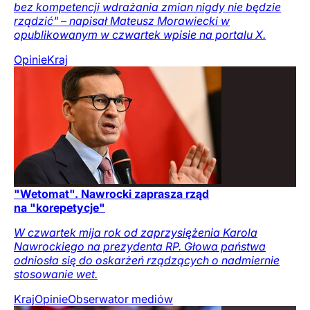
bez kompetencji wdrażania zmian nigdy nie będzie
rządzić" – napisał Mateusz Morawiecki w
opublikowanym w czwartek wpisie na portalu X.
Opinie
Kraj
"Wetomat". Nawrocki zaprasza rząd
na "korepetycje"
W czwartek mija rok od zaprzysiężenia Karola
Nawrockiego na prezydenta RP. Głowa państwa
odniosła się do oskarżeń rządzących o nadmiernie
stosowanie wet.
Kraj
Opinie
Obserwator mediów