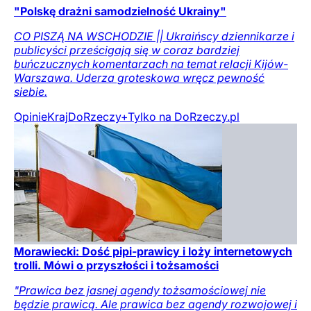
"Polskę drażni samodzielność Ukrainy"
CO PISZĄ NA WSCHODZIE || Ukraińscy dziennikarze i
publicyści prześcigają się w coraz bardziej
buńczucznych komentarzach na temat relacji Kijów-
Warszawa. Uderza groteskowa wręcz pewność
siebie.
Opinie
Kraj
DoRzeczy+
Tylko na DoRzeczy.pl
Morawiecki: Dość pipi-prawicy i loży internetowych
trolli. Mówi o przyszłości i tożsamości
"Prawica bez jasnej agendy tożsamościowej nie
będzie prawicą. Ale prawica bez agendy rozwojowej i