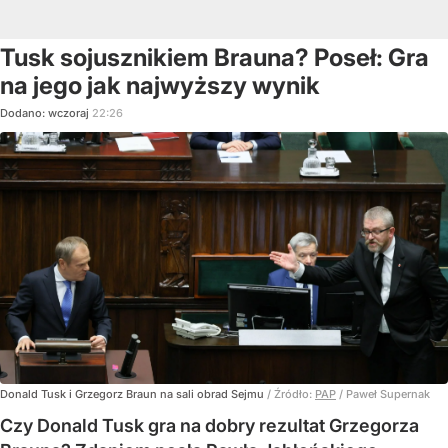
Tusk sojusznikiem Brauna? Poseł: Gra
na jego jak najwyższy wynik
Dodano:
wczoraj
22:26
Donald Tusk i Grzegorz Braun na sali obrad Sejmu
/ Źródło:
PAP
/
Paweł Supernak
Czy Donald Tusk gra na dobry rezultat Grzegorza