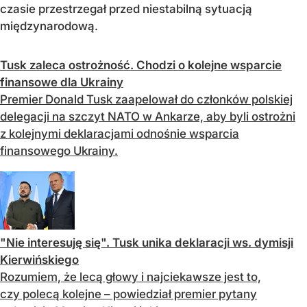
czasie przestrzegał przed niestabilną sytuacją
międzynarodową.
Tusk zaleca ostrożność. Chodzi o kolejne wsparcie
finansowe dla Ukrainy
Premier Donald Tusk zaapelował do członków polskiej
delegacji na szczyt NATO w Ankarze, aby byli ostrożni
z kolejnymi deklaracjami odnośnie wsparcia
finansowego Ukrainy.
"Nie interesuję się". Tusk unika deklaracji ws. dymisji
Kierwińskiego
Rozumiem, że lecą głowy i najciekawsze jest to,
czy polecą kolejne – powiedział premier pytany