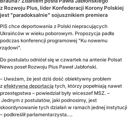
Brauna? Zdaniem posła Pawła Jabłońskiego
z Rozwoju Plus, lider Konfederacji Korony Polskiej
jest "paradoksalnie" sojusznikiem premiera
PiS chce deportowania z Polski niepracujących
Ukraińców w wieku poborowym. Propozycja padła
podczas konferencji programowej "Ku nowemu
rządowi".
Do postulatu odniósł się w czwartek na antenie Polsat
News poseł Rozwoju Plus Paweł Jabłoński.
– Uważam, że jest dziś dość obiektywny problem
z
efektywną deportacją
tych, którzy popełniają nawet
przestępstwa – powiedział były wiceszef MSZ. –
Jednym z postulatów, jaki podnosimy, jest
skoordynowanie tych działań w ramach jednej instytucji
– podkreślił parlamentarzysta....