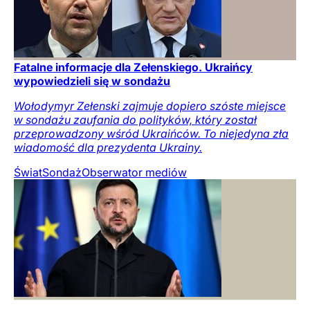
Fatalne informacje dla Zełenskiego. Ukraińcy
wypowiedzieli się w sondażu
Wołodymyr Zełenski zajmuje dopiero szóste miejsce
w sondażu zaufania do polityków, który został
przeprowadzony wśród Ukraińców. To niejedyna zła
wiadomość dla prezydenta Ukrainy.
Świat
Sondaż
Obserwator mediów