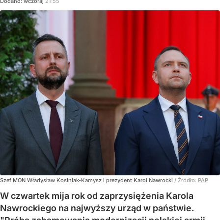
Dodano:
wczoraj
21:55
Szef MON Władysław Kosiniak-Kamysz i prezydent Karol Nawrocki
/ Źródło:
PAP
W czwartek mija rok od zaprzysiężenia Karola
Nawrockiego na najwyższy urząd w państwie.