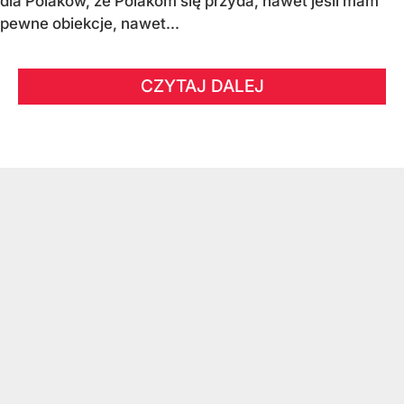
dla Polaków, że Polakom się przyda, nawet jeśli mam
pewne obiekcje, nawet...
CZYTAJ DALEJ