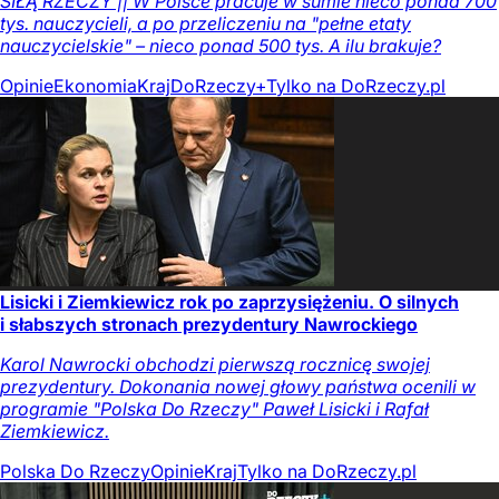
SIŁĄ RZECZY || W Polsce pracuje w sumie nieco ponad 700
tys. nauczycieli, a po przeliczeniu na "pełne etaty
nauczycielskie" – nieco ponad 500 tys. A ilu brakuje?
Opinie
Ekonomia
Kraj
DoRzeczy+
Tylko na DoRzeczy.pl
Lisicki i Ziemkiewicz rok po zaprzysiężeniu. O silnych
i słabszych stronach prezydentury Nawrockiego
Karol Nawrocki obchodzi pierwszą rocznicę swojej
prezydentury. Dokonania nowej głowy państwa ocenili w
programie "Polska Do Rzeczy" Paweł Lisicki i Rafał
Ziemkiewicz.
Polska Do Rzeczy
Opinie
Kraj
Tylko na DoRzeczy.pl