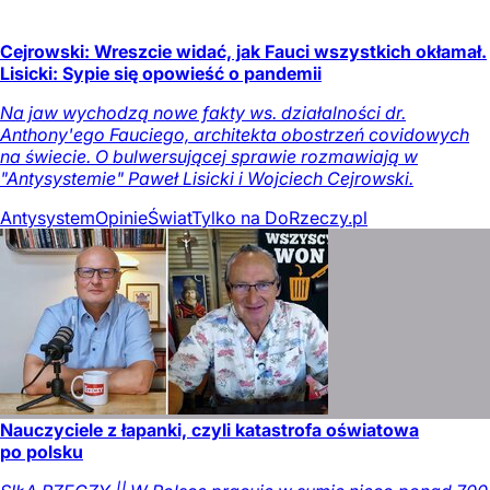
Cejrowski: Wreszcie widać, jak Fauci wszystkich okłamał.
Lisicki: Sypie się opowieść o pandemii
Na jaw wychodzą nowe fakty ws. działalności dr.
Anthony'ego Fauciego, architekta obostrzeń covidowych
na świecie. O bulwersującej sprawie rozmawiają w
"Antysystemie" Paweł Lisicki i Wojciech Cejrowski.
Antysystem
Opinie
Świat
Tylko na DoRzeczy.pl
Nauczyciele z łapanki, czyli katastrofa oświatowa
po polsku