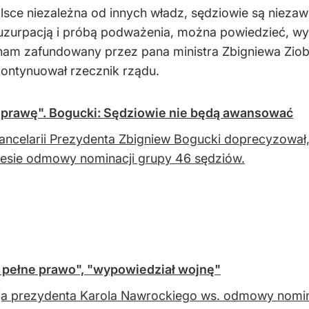
ce niezależna od innych władz, sędziowie są niezawiś
 uzurpacją i próbą podważenia, można powiedzieć, wy
ł nam zafundowany przez pana ministra Zbigniewa Zio
kontynuował rzecznik rządu.
sprawę". Bogucki: Sędziowie nie będą awansować
ancelarii Prezydenta Zbigniew Bogucki doprecyzował
esie odmowy nominacji grupy 46 sędziów.
 pełne prawo", "wypowiedział wojnę"
a prezydenta Karola Nawrockiego ws. odmowy nomin