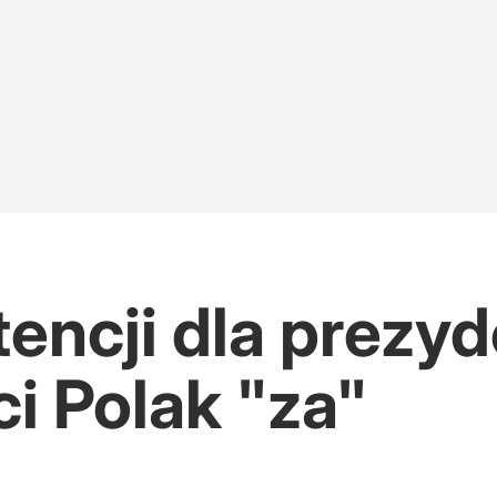
encji dla prezy
ci Polak "za"