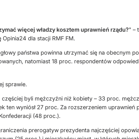
rzyma
ć więcej władzy kosztem uprawnień rządu?
" – 
Opinia24 dla stacji RMF FM.
a głowy państwa powinna utrzymać się na obecnym po
owanych, natomiast 18 proc. respondentów odpowiedz
ej sprawie.
częściej byli mężczyźni niż kobiety – 33 proc. męż
ek ten wyniós
ł 27 proc.
Za rozszerzeniem uprawnień pr
onfederacji (48 proc.).
niczenia prerogatyw prezydenta najczęściej opowiada
zym (25 proc.) i mieszkańcy miast, w kt
órych miesz