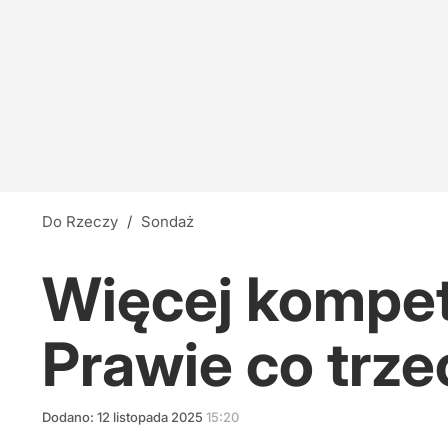
Do Rzeczy
/
Sondaż
Więcej kompet
Prawie co trze
Dodano:
12
listopada
2025
15:20