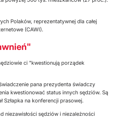
łych Polak
ów, reprezentatywnej dla ca
łej
ternetowe (CAWI).
awnień"
sędziowie ci "kwestionują porządek
oświadczenie pana prezydenta świadczy
zenia kwestionować status innych sędziów. Są
ł Szłapka na konferencji prasowej.
niezawisłości sędziów i niezależności