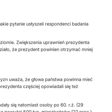
takie pytanie usłyszeli respondenci badania
ziomie. Zwiększenia uprawnień prezydenta
iało, że prezydent powinien otrzymać mniej
czyzn uważa, że głowa państwa powinna mieć
ezydenta częściej opowiadali się też
ły się natomiast osoby po 60. r.ż. (29
ka powy
żej 500 tys. mieszkańc
ów (27 proc.).