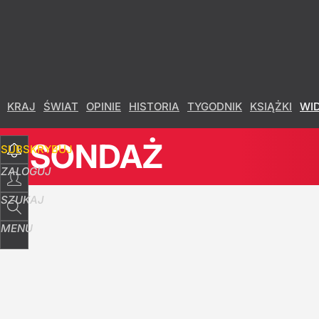
Udostępnij
7
Skomentuj
KRAJ
ŚWIAT
OPINIE
HISTORIA
TYGODNIK
KSIĄŻKI
WI
SONDAŻ
SUBSKRYBUJ
ZALOGUJ
SZUKAJ
MENU