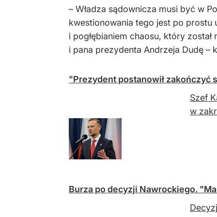
– Władza sądownicza musi być w Pols
kwestionowania tego jest po prostu
i pogłębianiem chaosu, który zosta
i pana prezydenta Andrzeja Dudę – 
"Prezydent postanowił zakończyć 
Szef K
w zakr
Burza po decyzji Nawrockiego. "Ma
Decyzj