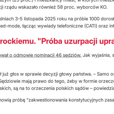
ji rządu wskazało r
ównie
ż 58 proc. wyborc
ów KO.
niach 3-5 listopada 2025 roku na pr
óbie 1000 doros
xed-mode, łącząc wywiady telefoniczne (CATI) oraz in
ockiemu. "Próba uzurpacji upr
ował o odmowie nominacji 46 sędziów.
Jak wyjaśnia, 
 już głos w sprawie decyzji głowy państwa. – Samo 
. Sędziowie mają prawo do tego, żeby w formie orzec
skich, są na to orzeczenia polskich sądów – powiedzia
owią próbę "zakwestionowania konstytucyjnych zasad 