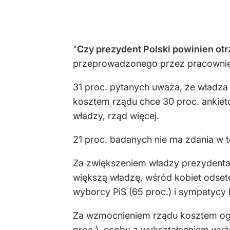
"
Czy prezydent Polski powinien ot
przeprowadzonego przez pracownię 
31 proc. pytanych uważa, że władz
kosztem rządu chce 30 proc. ankiet
władzy, rząd więcej.
21 proc. badanych nie ma zdania w t
Za zwiększeniem władzy prezydenta 
większą władzę, wśr
ód kobiet odset
wyborcy PiS (65 proc.) i sympatycy K
Za wzmocnieniem rządu kosztem ogra
proc.), osoby z wykształceniem wyżs