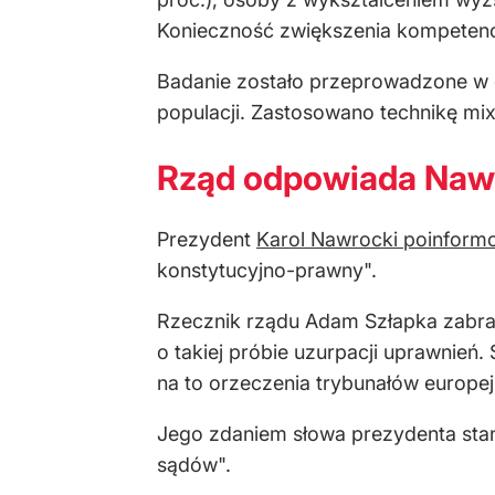
Konieczno
ść zwiększenia kompetenc
Badanie zosta
ło przeprowadzone w d
populacji. Zastosowano technikę mi
Rząd odpowiada Nawr
Prezydent
Karol Nawrocki poinform
konstytucyjno-prawny".
Rzecznik rządu Adam Szłapka zabrał
o takiej próbie uzurpacji uprawnień
na to orzeczenia trybunałów europej
Jego zdaniem słowa prezydenta stan
sądów".