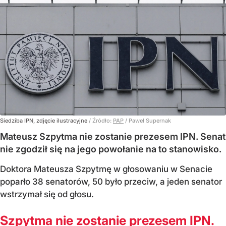
Siedziba IPN, zdjęcie ilustracyjne
/ Źródło:
PAP
/
Paweł Supernak
Mateusz Szpytma nie zostanie prezesem IPN. Senat
nie zgodził się na jego powołanie na to stanowisko.
Doktora Mateusza Szpytmę w głosowaniu w Senacie
poparło 38 senatorów, 50 było przeciw, a jeden senator
wstrzymał się od głosu.
Szpytma nie zostanie prezesem IPN.