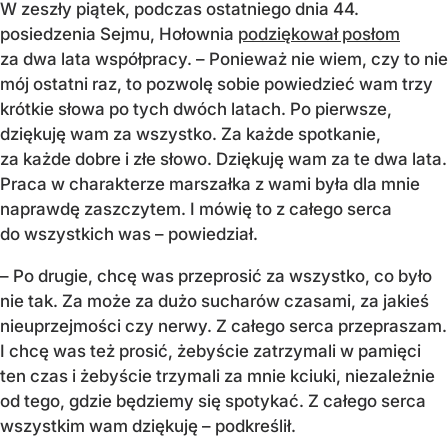
W zeszły piątek, podczas ostatniego dnia 44.
posiedzenia Sejmu, Hołownia
podziękował posłom
za dwa lata współpracy. – Ponieważ nie wiem, czy to nie
mój ostatni raz, to pozwolę sobie powiedzieć wam trzy
krótkie słowa po tych dwóch latach. Po pierwsze,
dziękuję wam za wszystko. Za każde spotkanie,
za każde dobre i złe słowo. Dziękuję wam za te dwa lata.
Praca w charakterze marszałka z wami była dla mnie
naprawdę zaszczytem. I mówię to z całego serca
do wszystkich was – powiedział.
– Po drugie, chcę was przeprosić za wszystko, co było
nie tak. Za może za dużo sucharów czasami, za jakieś
nieuprzejmości czy nerwy. Z całego serca przepraszam.
I chcę was też prosić, żebyście zatrzymali w pamięci
ten czas i żebyście trzymali za mnie kciuki, niezależnie
od tego, gdzie będziemy się spotykać. Z całego serca
wszystkim wam dziękuję – podkreślił.