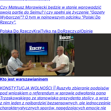
Czy Mateusz Morawiecki będzie w stanie wprowadzić
swoją partię do Sejmu? I czy spełni się życzenie "Gazety
Wyborczej"? O tym w najnowszym odcinku "Polski Do
Rzeczy".
Polska Do Rzeczy
Kraj
Tylko na DoRzeczy.pl
Opinie
Kto jest warszawianinem
KONSTYTUCJA WOLNOŚCI || Ruszyło zbieranie podpisów
pod wnioskiem o referendum w sprawie odwołania pana
Trzaskowskiego ze stanowiska prezydenta stolicy, a wraz
z nim jeden z najbardziej bezsensownych, ale jednocześnie
charakterystycznych sporów, napędzających emocje nie