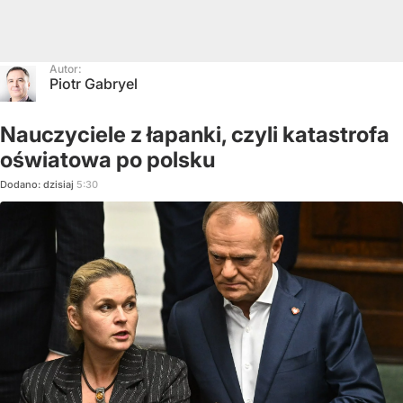
Autor:
Piotr Gabryel
Nauczyciele z łapanki, czyli katastrofa
oświatowa po polsku
Dodano:
dzisiaj
5:30