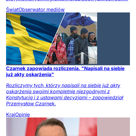
Świat
Obserwator mediów
Czarnek zapowiada rozliczenia. "Napisali na siebie
już akty oskarżenia"
Rozliczymy tych, którzy napisali na siebie już akty
oskarżenia swoimi kompletnie niezgodnymi z
Konstytucją i z ustawami decyzjami – zapowiedział
Przemysław Czarnek.
Kraj
Opinie