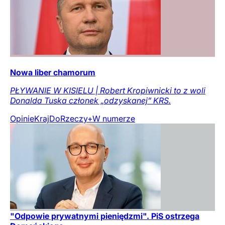
Nowa liber chamorum
PŁYWANIE W KISIELU | Robert Kropiwnicki to z woli
Donalda Tuska członek „odzyskanej” KRS.
Opinie
Kraj
DoRzeczy+
W numerze
"Odpowie prywatnymi pieniędzmi". PiS ostrzega