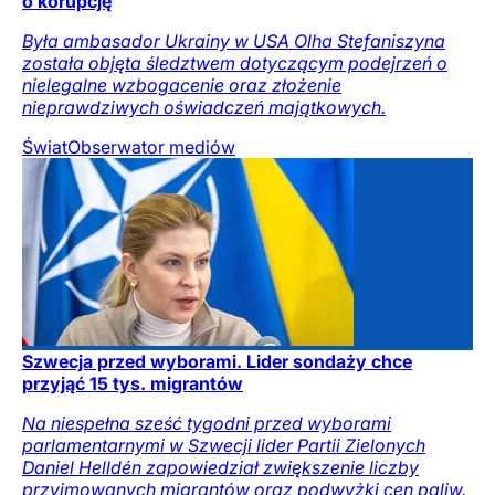
o korupcję
Była ambasador Ukrainy w USA Olha Stefaniszyna
została objęta śledztwem dotyczącym podejrzeń o
nielegalne wzbogacenie oraz złożenie
nieprawdziwych oświadczeń majątkowych.
Świat
Obserwator mediów
Szwecja przed wyborami. Lider sondaży chce
przyjąć 15 tys. migrantów
Na niespełna sześć tygodni przed wyborami
parlamentarnymi w Szwecji lider Partii Zielonych
Daniel Helldén zapowiedział zwiększenie liczby
przyjmowanych migrantów oraz podwyżki cen paliw.