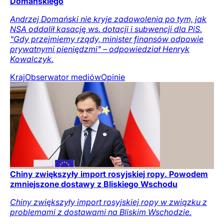
Domańskiego
Andrzej Domański nie kryje zadowolenia po tym, jak
NSA oddalił kasację ws. dotacji i subwencji dla PiS.
"Gdy przejmiemy rządy, minister finansów odpowie
prywatnymi pieniędzmi" – odpowiedział Henryk
Kowalczyk.
Kraj
Obserwator mediów
Opinie
Chiny zwiększyły import rosyjskiej ropy. Powodem
zmniejszone dostawy z Bliskiego Wschodu
Chiny zwiększyły import rosyjskiej ropy w związku z
problemami z dostawami na Bliskim Wschodzie.