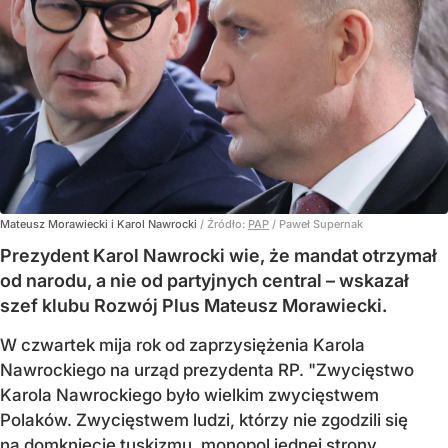
Mateusz Morawiecki i Karol Nawrocki
/ Źródło:
PAP
/
Paweł Supernak
Prezydent Karol Nawrocki wie, że mandat otrzymał
od narodu, a nie od partyjnych central – wskazał
szef klubu Rozwój Plus Mateusz Morawiecki.
W czwartek mija rok od zaprzysiężenia Karola
Nawrockiego na urząd prezydenta RP. "Zwycięstwo
Karola Nawrockiego było wielkim zwycięstwem
Polaków. Zwycięstwem ludzi, którzy nie zgodzili się
na domknięcie tuskizmu, monopol jednej strony