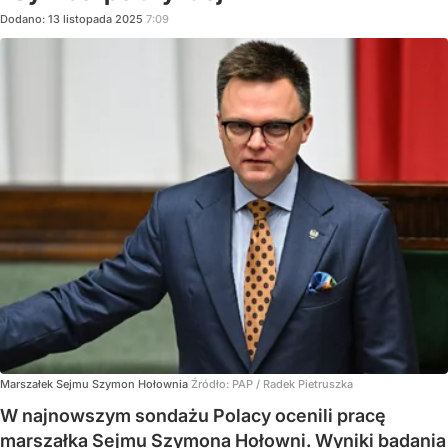
Dodano:
13
listopada
2025
7:09
Marszałek Sejmu Szymon Hołownia
Źródło:
PAP
/
Radek Pietruszka
W najnowszym sondażu Polacy ocenili pracę
marszałka Sejmu Szymona Hołowni. Wyniki badania