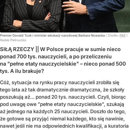
Premier Donald Tusk i minister edukacji narodowej Barbara Nowacka
/ Źródło:
PAP
/
Radek Pietruszka
SIŁĄ RZECZY || W Polsce pracuje w sumie nieco
ponad 700 tys. nauczycieli, a po przeliczeniu
na "pełne etaty nauczycielskie" – nieco ponad 500
tys. A ilu brakuje?
Cóż, sytuacja na rynku pracy nauczycieli zrobiła się
tego lata aż tak dramatycznie dramatyczna, że szkoły
poszukują aż… ponad 20 tys. nauczycieli. Czyli, biorąc
pod uwagę owe "pełne etaty nauczycielskie", szukają
aż jednego na każdych 25 nauczycieli. Doszło do tego,
że gotowe są przyjąć niemal każdego, kto się nawinie,
nawet jeśli nie ma odpowiednich kwalifikacji, a kuratoria