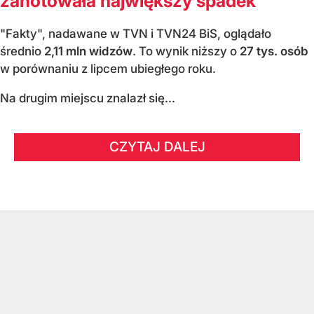
zanotowała największy spadek
"Fakty", nadawane w TVN i TVN24 BiS, oglądało
średnio
2,11 mln widzów
. To wynik niższy o
27 tys. osób
w porównaniu z lipcem ubiegłego roku.
Na drugim miejscu znalazł się...
CZYTAJ DALEJ