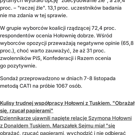
pytanych wybrało opcję "zdecydowanie źle", a 29,4
proc. – "raczej źle". 13,1 proc. uczestników badania
nie ma zdania w tej sprawie.
W grupie wyborców koalicji rządzącej 72,4 proc.
respondentów ocenia Hołownię dobrze. Wśród
wyborców opozycji przeważają negatywne opinie (65,8
proc.), choć warto zauważyć, że aż 31 proc.
zwolenników PiS, Konfederacji i Razem ocenia
go pozytywnie.
Sondaż przeprowadzono w dniach 7-8 listopada
metodą CATI na próbie 1067 osób.
Kulisy trudnej współpracy Hołowni z Tuskiem. "Obrażał
się, rzucał papierami"
Dziennikarze ujawnili napięte relacje Szymona Hołowni
z Donaldem Tuskiem. Marszałek Sejmu miał "się
obrażać, rzucać papierami, wychodzić i nie odbierać