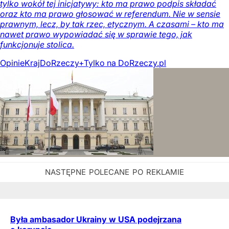
tylko wokół tej inicjatywy: kto ma prawo podpis składać
oraz kto ma prawo głosować w referendum. Nie w sensie
prawnym, lecz, by tak rzec, etycznym. A czasami – kto ma
nawet prawo wypowiadać się w sprawie tego, jak
funkcjonuje stolica.
Opinie
Kraj
DoRzeczy+
Tylko na DoRzeczy.pl
Była ambasador Ukrainy w USA podejrzana