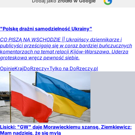
Dodaj jako
źródło w Google
"Polskę drażni samodzielność Ukrainy"
CO PISZĄ NA WSCHODZIE || Ukraińscy dziennikarze i
publicyści prześcigają się w coraz bardziej buńczucznych
komentarzach na temat relacji Kijów-Warszawa. Uderza
groteskowa wręcz pewność siebie.
Opinie
Kraj
DoRzeczy+
Tylko na DoRzeczy.pl
Lisicki: "GW" daje Morawieckiemu szansę. Ziemkiewicz:
Mam nadzieję, że się mylą