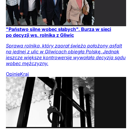
"Państwo silne wobec słabych". Burza w sieci
po decyzji ws. rolnika z Gliwic
Sprawa rolnika, który zaorał świeżo położony asfalt
na jednej z ulic w Gliwicach obiegła Polskę. Jednak
jeszcze większe kontrowersje wywołała decyzja sądu
wobec mężczyzny.
Opinie
Kraj