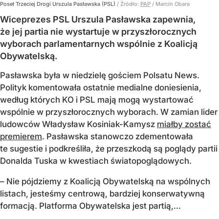
Poseł Trzeciej Drogi Urszula Pasławska (PSL)
/ Źródło:
PAP
/
Marcin Obara
Wiceprezes PSL Urszula Pasławska zapewnia,
że jej partia nie wystartuje w przyszłorocznych
wyborach parlamentarnych wspólnie z Koalicją
Obywatelską.
Pasławska była w niedzielę gościem Polsatu News.
Polityk komentowała ostatnie medialne doniesienia,
według których KO i PSL mają mogą wystartować
wspólnie w przyszłorocznych wyborach. W zamian lider
ludowców Władysław Kosiniak-Kamysz
miałby zostać
premierem
. Pasławska stanowczo zdementowała
te sugestie i podkreśliła, że przeszkodą są poglądy partii
Donalda Tuska w kwestiach światopoglądowych.
– Nie pójdziemy z Koalicją Obywatelską na wspólnych
listach, jesteśmy centrową, bardziej konserwatywną
formacją. Platforma Obywatelska jest partią,...