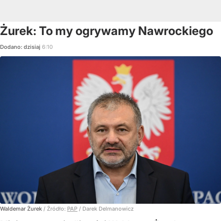
Żurek: To my ogrywamy Nawrockiego
Dodano:
dzisiaj
6:10
Waldemar Żurek
/ Źródło:
PAP
/
Darek Delmanowicz