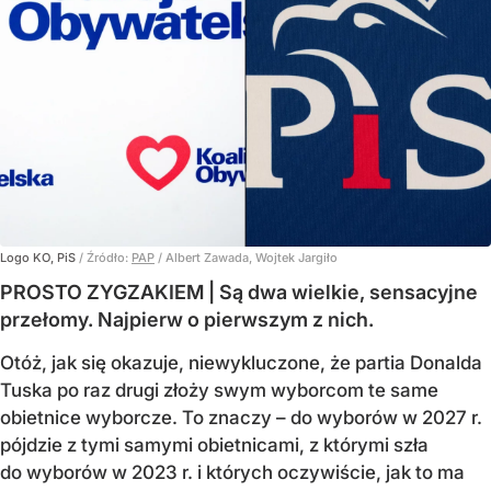
Logo KO, PiS
/ Źródło:
PAP
/
Albert Zawada, Wojtek Jargiło
PROSTO ZYGZAKIEM | Są dwa wielkie, sensacyjne
przełomy. Najpierw o pierwszym z nich.
Otóż, jak się okazuje, niewykluczone, że partia Donalda
Tuska po raz drugi złoży swym wyborcom te same
obietnice wyborcze. To znaczy – do wyborów w 2027 r.
pójdzie z tymi samymi obietnicami, z którymi szła
do wyborów w 2023 r. i których oczywiście, jak to ma