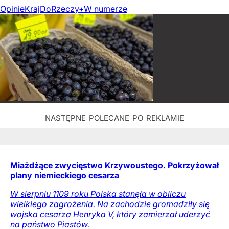
Opinie
Kraj
DoRzeczy+
W numerze
Miażdżące zwycięstwo Krzywoustego. Pokrzyżował
plany niemieckiego cesarza
W sierpniu 1109 roku Polska stanęła w obliczu
wielkiego zagrożenia. Na zachodzie gromadziły się
wojska cesarza Henryka V, który zamierzał uderzyć
na państwo Piastów.