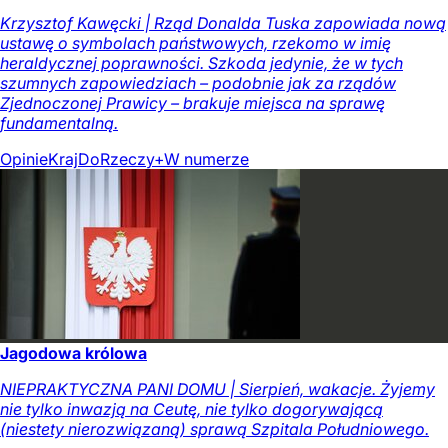
Krzysztof Kawęcki | Rząd Donalda Tuska zapowiada nową
ustawę o symbolach państwowych, rzekomo w imię
heraldycznej poprawności. Szkoda jedynie, że w tych
szumnych zapowiedziach – podobnie jak za rządów
Zjednoczonej Prawicy – brakuje miejsca na sprawę
fundamentalną.
Opinie
Kraj
DoRzeczy+
W numerze
Jagodowa królowa
NIEPRAKTYCZNA PANI DOMU | Sierpień, wakacje. Żyjemy
nie tylko inwazją na Ceutę, nie tylko dogorywającą
(niestety nierozwiązaną) sprawą Szpitala Południowego.