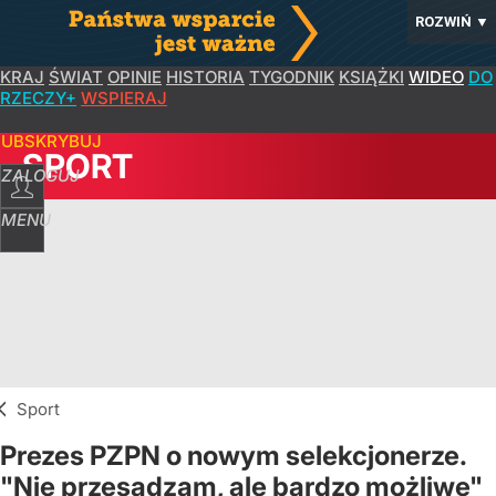
ROZWIŃ
▼
KRAJ
ŚWIAT
OPINIE
HISTORIA
TYGODNIK
KSIĄŻKI
WIDEO
DO
RZECZY+
WSPIERAJ
SUBSKRYBUJ
SPORT
ZALOGUJ
MENU
Sport
Prezes PZPN o nowym selekcjonerze.
"Nie przesądzam, ale bardzo możliwe"