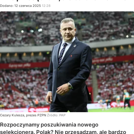
Dodano:
12
czerwca
2025
12:28
Cezary Kulesza, prezes PZPN
Źródło:
PAP
Rozpoczynamy poszukiwania nowego
selekcjonera. Polak? Nie przesądzam, ale bardzo