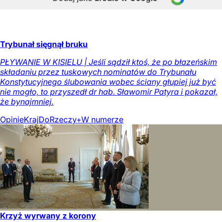
Trybunał sięgnął bruku
PŁYWANIE W KISIELU | Jeśli sądził ktoś, że po błazeńskim
składaniu przez tuskowych nominatów do Trybunału
Konstytucyjnego ślubowania wobec ściany głupiej już być
nie mogło, to przyszedł dr hab. Sławomir Patyra i pokazał,
że bynajmniej.
Opinie
Kraj
DoRzeczy+
W numerze
Krzyż wyrwany z korony