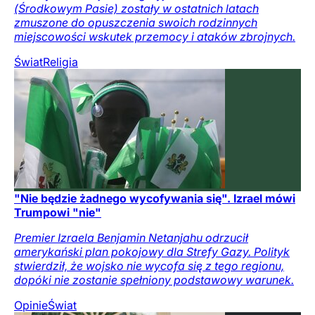
(Środkowym Pasie) zostały w ostatnich latach
zmuszone do opuszczenia swoich rodzinnych
miejscowości wskutek przemocy i ataków zbrojnych.
Świat
Religia
"Nie będzie żadnego wycofywania się". Izrael mówi
Trumpowi "nie"
Premier Izraela Benjamin Netanjahu odrzucił
amerykański plan pokojowy dla Strefy Gazy. Polityk
stwierdził, że wojsko nie wycofa się z tego regionu,
dopóki nie zostanie spełniony podstawowy warunek.
Opinie
Świat