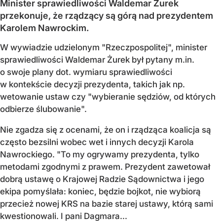
Minister sprawiedliwości Waldemar Żurek
przekonuje, że rządzący są górą nad prezydentem
Karolem Nawrockim.
W wywiadzie udzielonym "Rzeczpospolitej", minister
sprawiedliwości Waldemar Żurek był pytany m.in.
o swoje plany dot. wymiaru sprawiedliwości
w kontekście decyzji prezydenta, takich jak np.
wetowanie ustaw czy "wybieranie sędziów, od których
odbierze ślubowanie".
Nie zgadza się z ocenami, że on i rządząca koalicja są
często bezsilni wobec wet i innych decyzji Karola
Nawrockiego. "To my ogrywamy prezydenta, tylko
metodami zgodnymi z prawem. Prezydent zawetował
dobrą ustawę o Krajowej Radzie Sądownictwa i jego
ekipa pomyślała: koniec, będzie bojkot, nie wybiorą
przecież nowej KRS na bazie starej ustawy, którą sami
kwestionowali. I pani Dagmara...