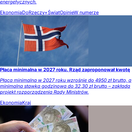
energetycznych.
Ekonomia
DoRzeczy+
Świat
Opinie
W numerze
Płaca minimalna w 2027 roku. Rząd zaproponował kwotę
Płaca minimalna w 2027 roku wzrośnie do 4950 zł brutto, a
minimalna stawka godzinowa do 32,30 zł brutto – zakłada
projekt rozporządzenia Rady Ministrów.
Ekonomia
Kraj