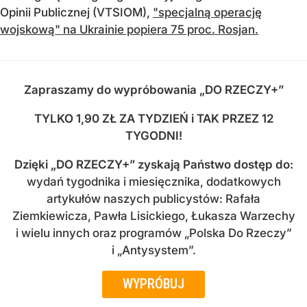
Opinii Publicznej (VTSIOM),
"specjalną operację
wojskową" na Ukrainie popiera 75 proc. Rosjan.
Zapraszamy do wypróbowania „DO RZECZY+”
TYLKO 1,90 ZŁ ZA TYDZIEŃ i TAK PRZEZ 12
TYGODNI!
Dzięki
„DO RZECZY+” zyskają Państwo dostęp do
:
wydań tygodnika i miesięcznika, dodatkowych
artykułów naszych publicystów: Rafała
Ziemkiewicza, Pawła Lisickiego, Łukasza Warzechy
i wielu innych oraz programów „Polska Do Rzeczy”
i „Antysystem”.
WYPRÓBUJ