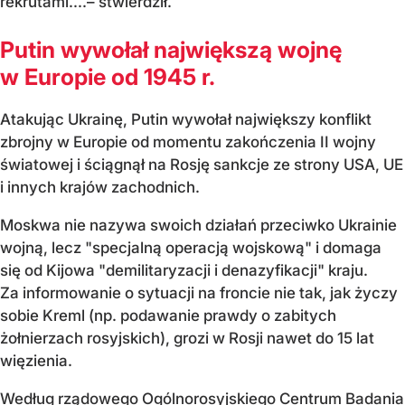
rekrutami....– stwierdził.
Putin wywołał największą wojnę
w Europie od 1945 r.
Atakując Ukrainę, Putin wywołał największy konflikt
zbrojny w Europie od momentu zakończenia II wojny
światowej i ściągnął na Rosję sankcje ze strony USA, UE
i innych krajów zachodnich.
Moskwa nie nazywa swoich działań przeciwko Ukrainie
wojną, lecz "specjalną operacją wojskową" i domaga
się od Kijowa "demilitaryzacji i denazyfikacji" kraju.
Za informowanie o sytuacji na froncie nie tak, jak życzy
sobie Kreml (np. podawanie prawdy o zabitych
żołnierzach rosyjskich), grozi w Rosji nawet do 15 lat
więzienia.
Według rządowego Ogólnorosyjskiego Centrum Badania