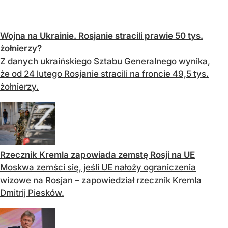
Wojna na Ukrainie. Rosjanie stracili prawie 50 tys.
żołnierzy?
Z danych ukraińskiego Sztabu Generalnego wynika,
że od 24 lutego Rosjanie stracili na froncie 49,5 tys.
żołnierzy.
Rzecznik Kremla zapowiada zemstę Rosji na UE
Moskwa zemści się, jeśli UE nałoży ograniczenia
wizowe na Rosjan – zapowiedział rzecznik Kremla
Dmitrij Piesków.