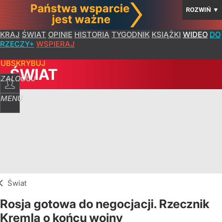
ROZWIŃ
▼
KRAJ
ŚWIAT
OPINIE
HISTORIA
TYGODNIK
KSIĄŻKI
WIDEO
DO
RZECZY+
WSPIERAJ
SUBSKRYBUJ
ŚWIAT
ZALOGUJ
MENU
Świat
Rosja gotowa do negocjacji. Rzecznik
Kremla o końcu wojny