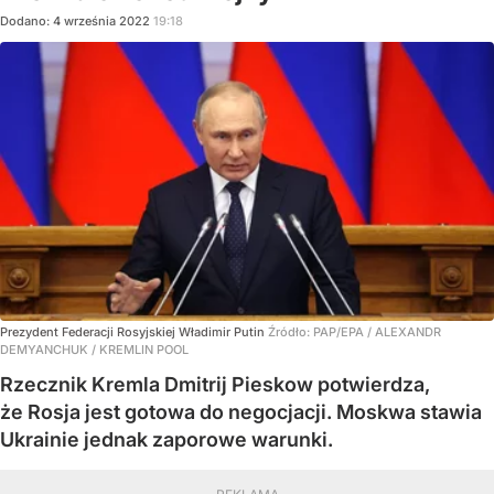
Dodano:
4
września
2022
19:18
Prezydent Federacji Rosyjskiej Władimir Putin
Źródło:
PAP/EPA
/
ALEXANDR
DEMYANCHUK / KREMLIN POOL
Rzecznik Kremla Dmitrij Pieskow potwierdza,
że Rosja jest gotowa do negocjacji. Moskwa stawia
Ukrainie jednak zaporowe warunki.