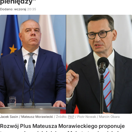
pieniędzy"
Dodano:
wczoraj
20:35
Jacek Sasin / Mateusz Morawiecki
/ Źródło:
PAP
/
Piotr Nowak / Marcin Obara
Rozwój Plus Mateusza Morawieckiego proponuje