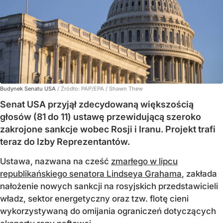
Budynek Senatu USA
/ Źródło:
PAP/EPA
/
Shawn Thew
Senat USA przyjął zdecydowaną większością
głosów (81 do 11) ustawę przewidującą szeroko
zakrojone sankcje wobec Rosji i Iranu. Projekt trafi
teraz do Izby Reprezentantów.
Ustawa, nazwana na cześć
zmarłego w lipcu
republikańskiego senatora Lindseya Grahama
, zakłada
nałożenie nowych sankcji na rosyjskich przedstawicieli
władz, sektor energetyczny oraz tzw. flotę cieni
wykorzystywaną do omijania ograniczeń dotyczących