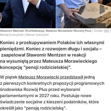
Sławomir Mentzen (Konfederacja), Mateusz Morawiecki (Rozwój Plus)
/ Źródło:
PAP
/
Maciej Kulczyński / Marian Zubrzycki
Koniec z przekupywaniem Polaków ich własnymi
pieniędzmi. Koniec z rozwojem długu i socjalu –
zaapelował Sławomir Mentzen w reakcji
na wysuniętą przez Mateusza Morawieckiego
koncepcję "pensji rodzicielskiej".
W piątek
Mateusz Morawiecki przedstawił
jedną
z pierwszych konkretnych propozycji programowych
środowiska Rozwój Plus przed wyborami
parlamentarnymi w 2027 roku. Postuluje nowe
świadczenie socjalne z kieszeni podatników, które
określił jako "pensję rodzicielską".