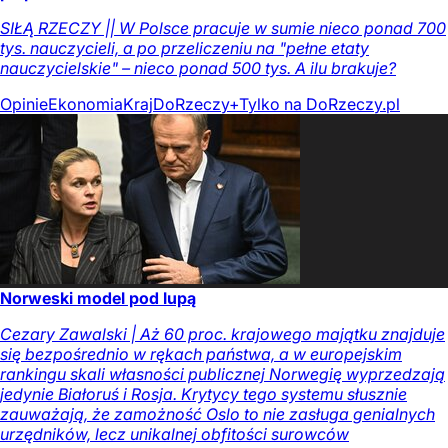
SIŁĄ RZECZY || W Polsce pracuje w sumie nieco ponad 700
tys. nauczycieli, a po przeliczeniu na "pełne etaty
nauczycielskie" – nieco ponad 500 tys. A ilu brakuje?
Opinie
Ekonomia
Kraj
DoRzeczy+
Tylko na DoRzeczy.pl
Norweski model pod lupą
Cezary Zawalski | Aż 60 proc. krajowego majątku znajduje
się bezpośrednio w rękach państwa, a w europejskim
rankingu skali własności publicznej Norwegię wyprzedzają
jedynie Białoruś i Rosja. Krytycy tego systemu słusznie
zauważają, że zamożność Oslo to nie zasługa genialnych
urzędników, lecz unikalnej obfitości surowców