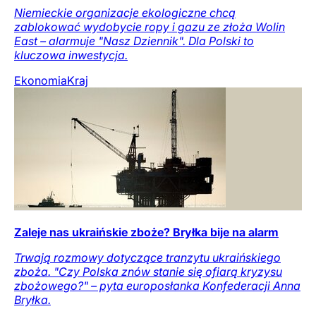
Niemieckie organizacje ekologiczne chcą
zablokować wydobycie ropy i gazu ze złoża Wolin
East – alarmuje "Nasz Dziennik". Dla Polski to
kluczowa inwestycja.
Ekonomia
Kraj
Zaleje nas ukraińskie zboże? Bryłka bije na alarm
Trwają rozmowy dotyczące tranzytu ukraińskiego
zboża. "Czy Polska znów stanie się ofiarą kryzysu
zbożowego?" – pyta europosłanka Konfederacji Anna
Bryłka.