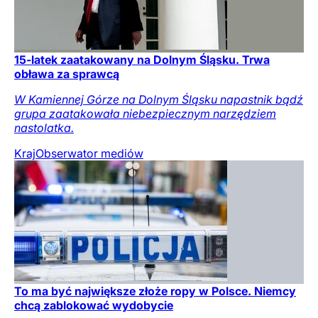
15-latek zaatakowany na Dolnym Śląsku. Trwa
obława za sprawcą
W Kamiennej Górze na Dolnym Śląsku napastnik bądź
grupa zaatakowała niebezpiecznym narzędziem
nastolatka.
Kraj
Obserwator mediów
To ma być największe złoże ropy w Polsce. Niemcy
chcą zablokować wydobycie