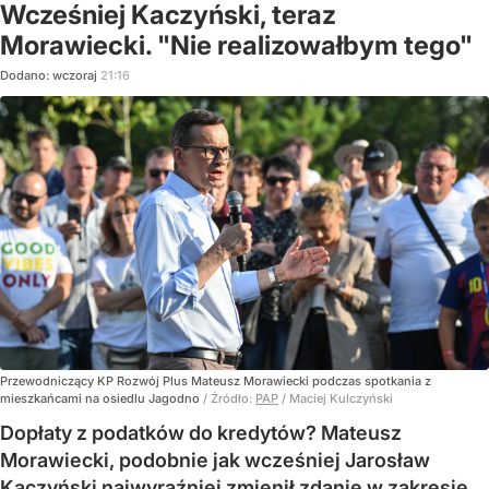
Wcześniej Kaczyński, teraz
Morawiecki. "Nie realizowałbym tego"
Dodano:
wczoraj
21:16
Przewodniczący KP Rozwój Plus Mateusz Morawiecki podczas spotkania z
mieszkańcami na osiedlu Jagodno
/ Źródło:
PAP
/
Maciej Kulczyński
Dopłaty z podatków do kredytów? Mateusz
Morawiecki, podobnie jak wcześniej Jarosław
Kaczyński najwyraźniej zmienił zdanie w zakresie