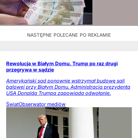
Rewolucja w Białym Domu. Trump po raz drugi
przegrywa w sądzie
Amerykański sąd ponownie wstrzymał budowę sali
balowej przy Białym Domu. Administracja prezydenta
USA Donalda Trumpa zapowiada odwołanie.
Świat
Obserwator mediów