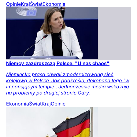
Opinie
Kraj
Świat
Ekonomia
Niemcy zazdroszczą Polsce. "U nas chaos"
Niemiecka prasa chwali zmodernizowaną sieć
kolejową w Polsce. Jak podkreśla, dokonano tego "w
imponującym tempie". Jednocześnie media wskazują
na problemy po drugiej stronie Odry.
Ekonomia
Świat
Kraj
Opinie