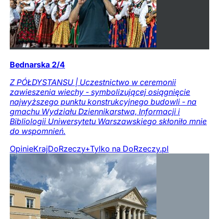
Bednarska 2/4
Z PÓŁDYSTANSU | Uczestnictwo w ceremonii
zawieszenia wiechy - symbolizującej osiągnięcie
najwyższego punktu konstrukcyjnego budowli - na
gmachu Wydziału Dziennikarstwa, Informacji i
Bibliologii Uniwersytetu Warszawskiego skłoniło mnie
do wspomnień.
Opinie
Kraj
DoRzeczy+
Tylko na DoRzeczy.pl