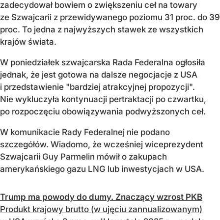
zadecydował bowiem o zwiększeniu ceł na towary
ze Szwajcarii z przewidywanego poziomu 31 proc. do 39
proc. To jedna z najwyższych stawek ze wszystkich
krajów świata.
W poniedziałek szwajcarska Rada Federalna ogłosiła
jednak, że jest gotowa na dalsze negocjacje z USA
i przedstawienie "bardziej atrakcyjnej propozycji".
Nie wykluczyła kontynuacji pertraktacji po czwartku,
po rozpoczęciu obowiązywania podwyższonych ceł.
W komunikacie Rady Federalnej nie podano
szczegółów. Wiadomo, że wcześniej wiceprezydent
Szwajcarii Guy Parmelin mówił o zakupach
amerykańskiego gazu LNG lub inwestycjach w USA.
Trump ma powody do dumy. Znaczący wzrost PKB
Produkt krajowy brutto (w ujęciu zannualizowanym)