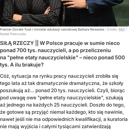
Premier Donald Tusk i minister edukacji narodowej Barbara Nowacka
/ Źródło:
PAP
/
Radek Pietruszka
SIŁĄ RZECZY || W Polsce pracuje w sumie nieco
ponad 700 tys. nauczycieli, a po przeliczeniu
na "pełne etaty nauczycielskie" – nieco ponad 500
tys. A ilu brakuje?
Cóż, sytuacja na rynku pracy nauczycieli zrobiła się
tego lata aż tak dramatycznie dramatyczna, że szkoły
poszukują aż… ponad 20 tys. nauczycieli. Czyli, biorąc
pod uwagę owe "pełne etaty nauczycielskie", szukają
aż jednego na każdych 25 nauczycieli. Doszło do tego,
że gotowe są przyjąć niemal każdego, kto się nawinie,
nawet jeśli nie ma odpowiednich kwalifikacji, a kuratoria
nie mają wyjścia i całymi tysiącami zatwierdzają