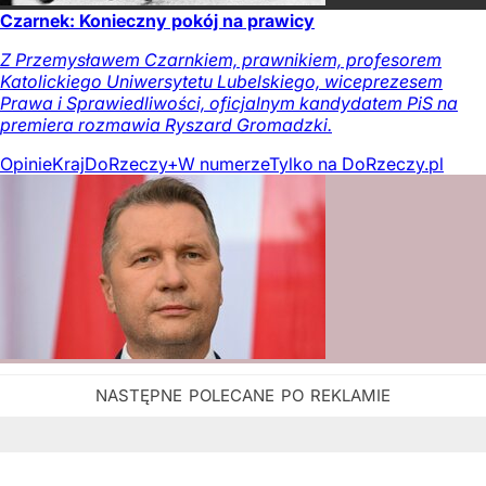
Czarnek: Konieczny pokój na prawicy
Z Przemysławem Czarnkiem, prawnikiem, profesorem
Katolickiego Uniwersytetu Lubelskiego, wiceprezesem
Prawa i Sprawiedliwości, oficjalnym kandydatem PiS na
premiera rozmawia Ryszard Gromadzki.
Opinie
Kraj
DoRzeczy+
W numerze
Tylko na DoRzeczy.pl