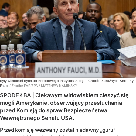
były wieloletni dyrektor Narodowego Instytutu Alergii i Chorób Zakaźnych Anthony
Fauci
/ Źródło:
PAP/EPA
/
MATTHEW KAMINSKY
SPODE ŁBA | Ciekawym widowiskiem cieszyć się
mogli Amerykanie, obserwujący przesłuchania
przed Komisją do spraw Bezpieczeństwa
Wewnętrznego Senatu USA.
Przed komisję wezwany został niedawny „guru”