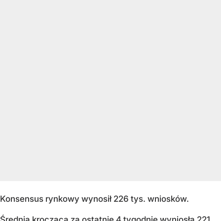
Konsensus rynkowy wynosił 226 tys. wniosków.
Średnia krocząca za ostatnie 4 tygodnie wyniosła 221