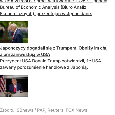
w USA wzrósł o 3 proc. w II kwartale 2025 r. – podało
Bureau of Economic Analysis (Biuro Analiz
Ekonomicznych), prezentując wstępne dane.
Japończycy dogadali się z Trumpem. Obniży im cła,
a oni zainwestują w USA
Prezydent USA Donald Trump potwierdził, że USA
zawarły porozumienie handlowe z Japonią.
Źródło:
ISBnews
/
PAP, Reuters, FOX News