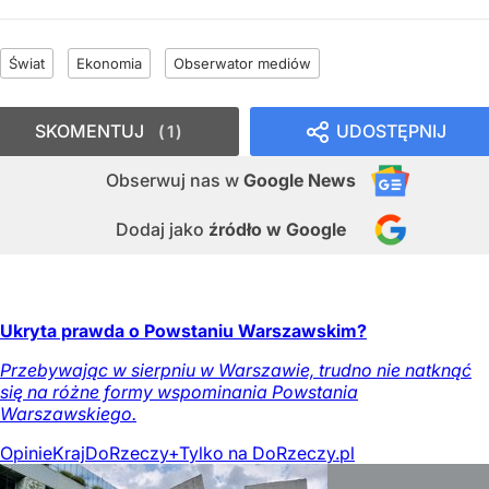
Świat
Ekonomia
Obserwator mediów
SKOMENTUJ
UDOSTĘPNIJ
1
Obserwuj nas
w
Google News
Dodaj jako
źródło w Google
Ukryta prawda o Powstaniu Warszawskim?
Przebywając w sierpniu w Warszawie, trudno nie natknąć
się na różne formy wspominania Powstania
Warszawskiego.
Opinie
Kraj
DoRzeczy+
Tylko na DoRzeczy.pl