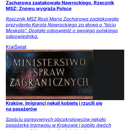
Zacharowa zaatakowała Nawrockiego. Rzecznik
MSZ: Znowu wygraża Polsce
Rzecznik MSZ Rosji Maria Zacharowa zaatakowała
prezydenta Karola Nawrockiego za słowa o "biciu
Moskala". Dostała odpowiedź o swojego polskiego
odpowiednika.
Kraj
Świat
Kraków. Imigranci nękali kobietę i rzucili się
na pasażerów
Sześciu agresywnych obcokrajowców nękało
pasażerkę tramwaju w Krakowie i pobiło dwóch