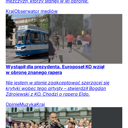
mężczyzn, którzy stanęli w jej obronie.
Kraj
Obserwator mediów
Wystąpił dla prezydenta. Europoseł KO wziął
w obronę znanego rapera
Nie jestem w stanie zaakceptować szerzącej się
krytyki wobec tego artysty – stwierdził Bogdan
Zdrojewski z KO. Chodzi o rapera Eldo.
Opinie
Muzyka
Kraj