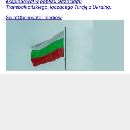
eksplodował w pobliżu Gazociągu
Transbałkańskiego, łączącego Turcję z Ukrainą.
Świat
Obserwator mediów