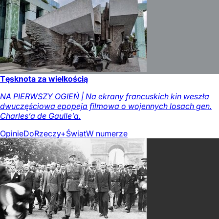
Tęsknota za wielkością
NA PIERWSZY OGIEŃ | Na ekrany francuskich kin weszła
dwuczęściowa epopeja filmowa o wojennych losach gen.
Charles’a de Gaulle’a.
Opinie
DoRzeczy+
Świat
W numerze