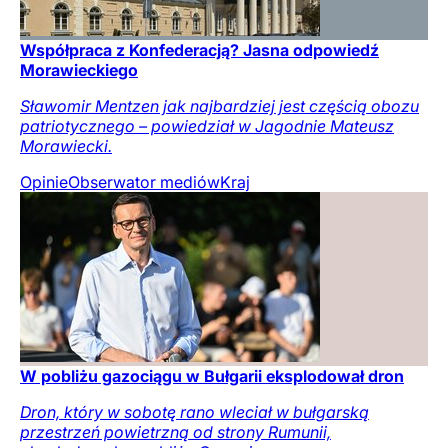
Współpraca z Konfederacją? Jasna odpowiedź
Morawieckiego
Sławomir Mentzen jak najbardziej jest częścią obozu
patriotycznego – powiedział w Jagodnie Mateusz
Morawiecki.
Opinie
Obserwator mediów
Kraj
W pobliżu gazociągu w Bułgarii eksplodował dron
Dron, który w sobotę rano wleciał w bułgarską
przestrzeń powietrzną od strony Rumunii,