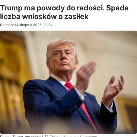
Trump ma powody do radości. Spada
liczba wniosków o zasiłek
Dodano:
14
sierpnia
2025
22:53
Donald Trump, prezydent USA
Źródło:
Wikimedia Commons