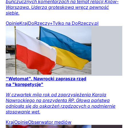
buńczucznych komentarzach na temat relacji Kijów-
Warszawa. Uderza groteskowa wręcz pewność
siebie.
Opinie
Kraj
DoRzeczy+
Tylko na DoRzeczy.pl
"Wetomat". Nawrocki zaprasza rząd
na "korepetycje"
W czwartek mija rok od zaprzysiężenia Karola
Nawrockiego na prezydenta RP. Głowa państwa
odniosła się do oskarżeń rządzących o nadmiernie
stosowanie wet.
Kraj
Opinie
Obserwator mediów