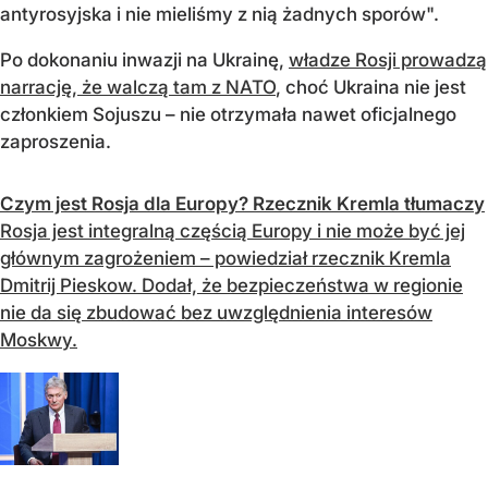
antyrosyjska i nie mieliśmy z nią żadnych sporów".
Po dokonaniu inwazji na Ukrainę,
władze Rosji prowadzą
narrację, że walczą tam z NATO
, choć Ukraina nie jest
członkiem Sojuszu – nie otrzymała nawet oficjalnego
zaproszenia.
Czym jest Rosja dla Europy? Rzecznik Kremla tłumaczy
Rosja jest integralną częścią Europy i nie może być jej
głównym zagrożeniem – powiedział rzecznik Kremla
Dmitrij Pieskow. Dodał, że bezpieczeństwa w regionie
nie da się zbudować bez uwzględnienia interesów
Moskwy.