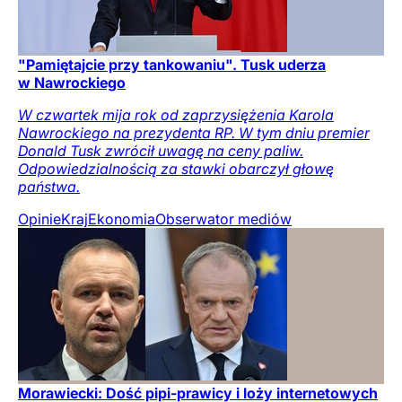
"Pamiętajcie przy tankowaniu". Tusk uderza
w Nawrockiego
W czwartek mija rok od zaprzysiężenia Karola
Nawrockiego na prezydenta RP. W tym dniu premier
Donald Tusk zwrócił uwagę na ceny paliw.
Odpowiedzialnością za stawki obarczył głowę
państwa.
Opinie
Kraj
Ekonomia
Obserwator mediów
Morawiecki: Dość pipi-prawicy i loży internetowych