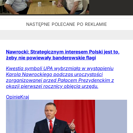
Nawrocki: Strategicznym interesem Polski jest to,
żeby nie powiewały banderowskie flagi
Kwestia symboli UPA wybrzmiała w wystąpieniu
Karola Nawrockiego podczas uroczystości
zorganizowanej przed Pałacem Prezydenckim z
okazji pierwszej rocznicy objęcia urzędu.
Opinie
Kraj