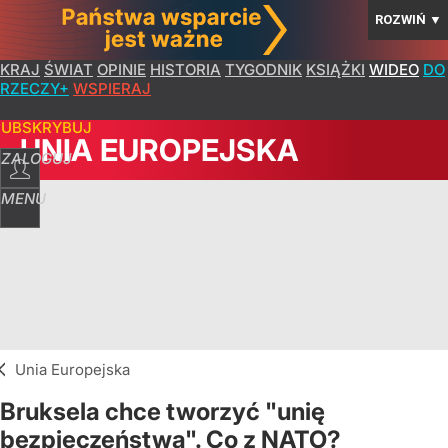
ROZWIŃ
▼
KRAJ
ŚWIAT
OPINIE
HISTORIA
TYGODNIK
KSIĄŻKI
WIDEO
DO
RZECZY+
WSPIERAJ
SUBSKRYBUJ
UNIA EUROPEJSKA
ZALOGUJ
MENU
Unia Europejska
Bruksela chce tworzyć "unię
bezpieczeństwa". Co z NATO?