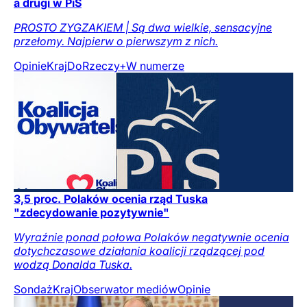
a drugi w PiS
PROSTO ZYGZAKIEM | Są dwa wielkie, sensacyjne
przełomy. Najpierw o pierwszym z nich.
Opinie
Kraj
DoRzeczy+
W numerze
3,5 proc. Polaków ocenia rząd Tuska
"zdecydowanie pozytywnie"
Wyraźnie ponad połowa Polaków negatywnie ocenia
dotychczasowe działania koalicji rządzącej pod
wodzą Donalda Tuska.
Sondaż
Kraj
Obserwator mediów
Opinie