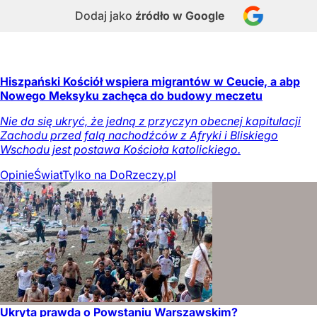
Dodaj jako
źródło w Google
Hiszpański Kościół wspiera migrantów w Ceucie, a abp
Nowego Meksyku zachęca do budowy meczetu
Nie da się ukryć, że jedną z przyczyn obecnej kapitulacji
Zachodu przed falą nachodźców z Afryki i Bliskiego
Wschodu jest postawa Kościoła katolickiego.
Opinie
Świat
Tylko na DoRzeczy.pl
Ukryta prawda o Powstaniu Warszawskim?