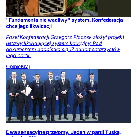
"Fundamentalnie wadliwy" system. Konfederacja
chce jego likwidacji
Poseł Konfederacji Grzegorz Płaczek złożył projekt
ustawy likwidującej system kaucyjny. Pod
dokumentem podpisało się 17 parlamentarzystów
jego partii.
Opinie
Kraj
Dwa sensacyjne przełomy. Jeden w partii Tuska,