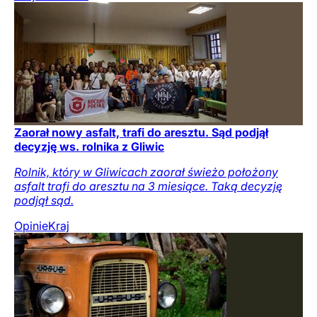
Zaorał nowy asfalt, trafi do aresztu. Sąd podjął
decyzję ws. rolnika z Gliwic
Rolnik, który w Gliwicach zaorał świeżo położony
asfalt trafi do aresztu na 3 miesiące. Taką decyzję
podjął sąd.
Opinie
Kraj