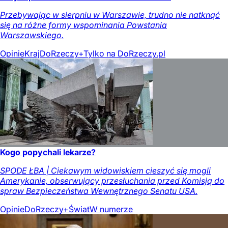
Przebywając w sierpniu w Warszawie, trudno nie natknąć
się na różne formy wspominania Powstania
Warszawskiego.
Opinie
Kraj
DoRzeczy+
Tylko na DoRzeczy.pl
Kogo popychali lekarze?
SPODE ŁBA | Ciekawym widowiskiem cieszyć się mogli
Amerykanie, obserwujący przesłuchania przed Komisją do
spraw Bezpieczeństwa Wewnętrznego Senatu USA.
Opinie
DoRzeczy+
Świat
W numerze