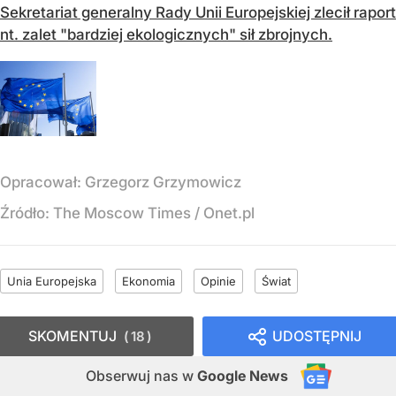
Sekretariat generalny Rady Unii Europejskiej zlecił raport
nt. zalet "bardziej ekologicznych" sił zbrojnych.
Opracował:
Grzegorz Grzymowicz
Źródło:
The Moscow Times / Onet.pl
Unia Europejska
Ekonomia
Opinie
Świat
SKOMENTUJ
UDOSTĘPNIJ
18
Obserwuj nas
w
Google News