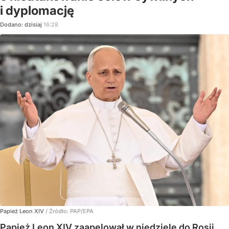
i dyplomację
Dodano:
dzisiaj
16:28
Papież Leon XIV
/ Źródło:
PAP/EPA
Papież Leon XIV zaapelował w niedzielę do Rosji