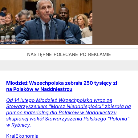
Młodzież Wszechpolska zebrała 250 tysięcy zł
na Polaków w Naddniestrzu
Od 14 lutego Młodzież Wszechpolska wraz ze
Stowarzyszeniem "Marsz Niepodległości" zbierała na
pomoc materialną dla Polaków w Naddniestrzu
skupionej wokół Stowarzyszenia Polskiego "Polonia"
w Rybnicy.
Kraj
Ekonomia