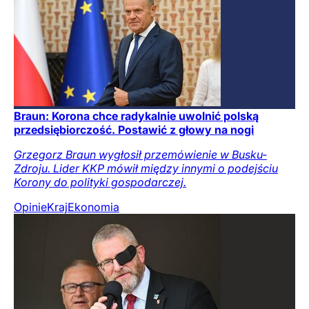
Braun: Korona chce radykalnie uwolnić polską
przedsiębiorczość. Postawić z głowy na nogi
Grzegorz Braun wygłosił przemówienie w Busku-
Zdroju. Lider KKP mówił między innymi o podejściu
Korony do polityki gospodarczej.
Opinie
Kraj
Ekonomia