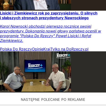
Lisicki i Ziemkiewicz rok po zaprzysiężeniu. O silnych
i słabszych stronach prezydentury Nawrockiego
Karol Nawrocki obchodzi pierwszą rocznicę swojej
prezydentury. Dokonania nowej głowy państwa ocenili w
programie "Polska Do Rzeczy" Paweł Lisicki i Rafał
Ziemkiewicz.
Polska Do Rzeczy
Opinie
Kraj
Tylko na DoRzeczy.pl