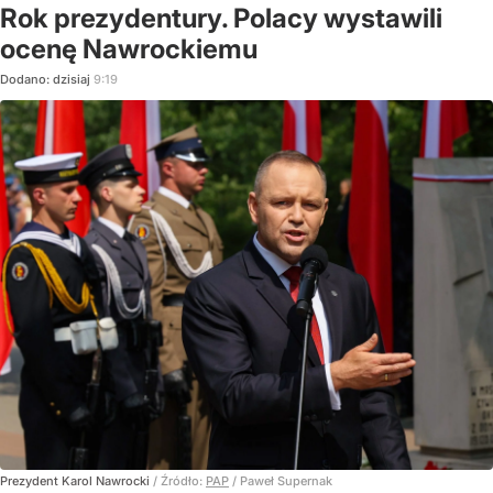
Rok prezydentury. Polacy wystawili
ocenę Nawrockiemu
Dodano:
dzisiaj
9:19
Prezydent Karol Nawrocki
/ Źródło:
PAP
/
Paweł Supernak