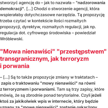
stworzyć agencję do – jak to nazwała – "
nadzorowania
demokracji"
. […] Chodzi o stworzenie agencji, która
wspierałaby dotychczasowe narzędzia. Tą propozycję
trzeba czytać w kontekście ilości rozmaitych
propozycji, dyrektyw, rozmaitych regulacji, jak np.
regulacja dot. cyfrowego środowiska – powiedział
Wróblewski.
"Mowa nienawiści" "przestępstwem"
transgranicznym, jak terroryzm
i porwania
– […] Są to także propozycje zmiany w traktatach –
zapis o traktowaniu "mowy nienawiści" na równi
z terroryzmem i porwaniami.
Tam są trzy zapisy, które
mówią, że są zbrodnie ponad terytorialne. Czyli
jeżeli
ktoś za jakikolwiek wpis w internecie, który będzie
uznany za "mowę nienawiści" zostanie oskarżony