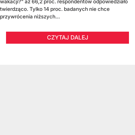
wakacji?" aż 66,2 proc. respondentów odpowiedziało
twierdząco. Tylko 14 proc. badanych nie chce
przywrócenia niższych...
CZYTAJ DALEJ