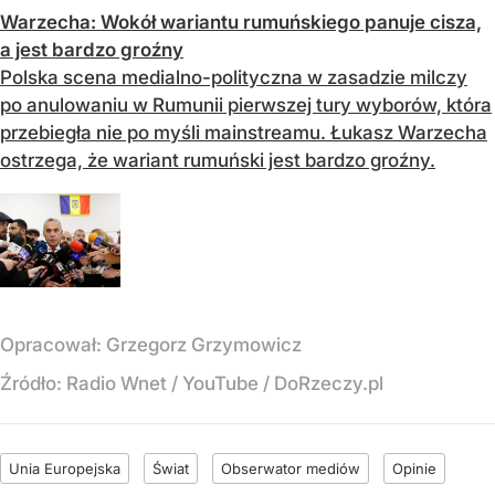
Warzecha: Wokół wariantu rumuńskiego panuje cisza,
a jest bardzo groźny
Polska scena medialno-polityczna w zasadzie milczy
po anulowaniu w Rumunii pierwszej tury wyborów, która
przebiegła nie po myśli mainstreamu. Łukasz Warzecha
ostrzega, że wariant rumuński jest bardzo groźny.
Opracował:
Grzegorz Grzymowicz
Źródło:
Radio Wnet
/
YouTube / DoRzeczy.pl
Unia Europejska
Świat
Obserwator mediów
Opinie