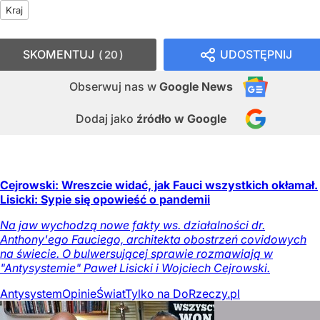
Kraj
SKOMENTUJ
UDOSTĘPNIJ
20
Obserwuj nas
w
Google News
Dodaj jako
źródło w Google
Cejrowski: Wreszcie widać, jak Fauci wszystkich okłamał.
Lisicki: Sypie się opowieść o pandemii
Na jaw wychodzą nowe fakty ws. działalności dr.
Anthony'ego Fauciego, architekta obostrzeń covidowych
na świecie. O bulwersującej sprawie rozmawiają w
"Antysystemie" Paweł Lisicki i Wojciech Cejrowski.
Antysystem
Opinie
Świat
Tylko na DoRzeczy.pl