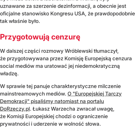
uznawane za szerzenie dezinformacji, a obecnie jest
oficjalne stanowisko Kongresu USA, że prawdopodobnie
tak właśnie było.
Przygotowują cenzurę
W dalszej części rozmowy Wróblewski tłumaczył,
że przygotowywana przez Komisję Europejską cenzura
social mediów ma uratować jej niedemokratyczną
władzę.
W sprawie tej panuje charakterystyczne milczenie
mainstreamowych mediów.
O "Europejskiej Tarczy
Demokracji" pisaliśmy natomiast na portalu
DoRzeczy.pl
. Łukasz Warzecha zwracał uwagę,
że Komisji Europejskiej chodzi o ograniczenie
prywatności i uderzenie w wolność słowa.