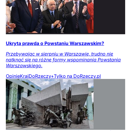
Ukryta prawda o Powstaniu Warszawskim?
Przebywając w sierpniu w Warszawie, trudno nie
natknąć się na różne formy wspominania Powstania
Warszawskiego.
Opinie
Kraj
DoRzeczy+
Tylko na DoRzeczy.pl