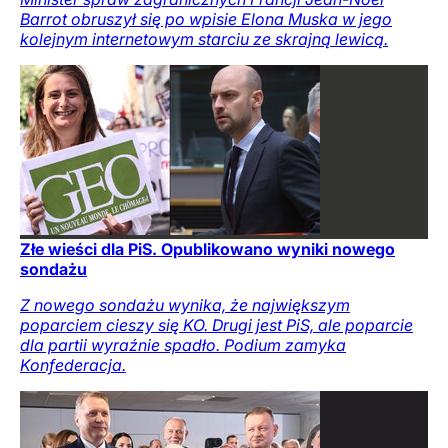
Barrot obruszył się po wpisie Elona Muska w jego
kolejnym internetowym starciu ze skrajną lewicą.
Złe wieści dla PiS. Opublikowano wyniki nowego
sondażu
Z nowego sondażu wynika, że największym
poparciem cieszy się KO. Drugi jest PiS, ale poparcie
dla partii wyraźnie spadło. Podium zamyka
Konfederacja.