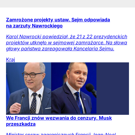
Zamrożone projekty ustaw. Sejm odpowiada
na zarzuty Nawrockiego
Karol Nawrocki powiedział, że 21 z 22 prezydenckich
projektów utknęło w sejmowej zamrażarce. Na słowa
głowy państwa zareagowała Kancelaria Sejmu.
Kraj
We Francji znów wezwania do cenzury. Musk
przeszkadza
Minister spraw zagranicznych Francji Jean-Noel