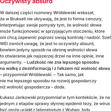
Oczywisty absurd
W dalszej części rozmowy Wróblewski wskazał,
że w Brukseli nie ukrywają, że jest to forma cenzury,
interpretując swoje pomysły tym, że wolność słowa
może funkcjonować w sprzyjającym otoczeniu, które
oni chcą zapewnić poprzez swoją kontrolę i nadzór. Szef
WEI zwrócił uwagę, że jest to oczywisty absurd,
bowiem jedyny sposób na obronę wolności słowa
to otwieranie jak najszerzej drzwi na inne opinie, inne
argumenty. –
Ludzkość nie zna lepszego sposobu
na walkę z dezinformacją i z fałszem niż wolność słowa
– przypomniał Wróblewski. – Tak samo, jak
nie ma lepszego sposobu na rozwój gospodarczy
niż wolność gospodarcza – doda.
Łukasz Jankowski przypomniał w tym kontekście, że na
jednym z etapów sprawy słynnej epidemii tezy, że wirus
być może uciekł z laboratorium z Wuhan, były