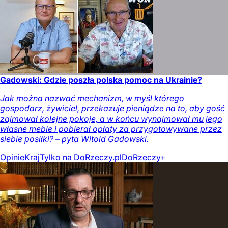
Gadowski: Gdzie poszła polska pomoc na Ukrainie?
Jak można nazwać mechanizm, w myśl którego
gospodarz, żywiciel, przekazuje pieniądze na to, aby gość
zajmował kolejne pokoje, a w końcu wynajmował mu jego
własne meble i pobierał opłaty za przygotowywane przez
siebie posiłki? – pyta Witold Gadowski.
Opinie
Kraj
Tylko na DoRzeczy.pl
DoRzeczy+