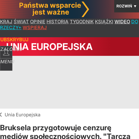
ROZWIŃ
▼
KRAJ
ŚWIAT
OPINIE
HISTORIA
TYGODNIK
KSIĄŻKI
WIDEO
DO
RZECZY+
WSPIERAJ
SUBSKRYBUJ
UNIA EUROPEJSKA
ZALOGUJ
MENU
Unia Europejska
Bruksela przygotowuje cenzurę
mediów społecznościowych. "Tarcza