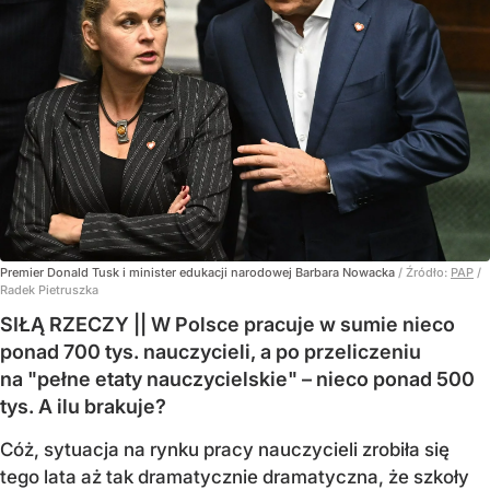
Premier Donald Tusk i minister edukacji narodowej Barbara Nowacka
/ Źródło:
PAP
/
Radek Pietruszka
SIŁĄ RZECZY || W Polsce pracuje w sumie nieco
ponad 700 tys. nauczycieli, a po przeliczeniu
na "pełne etaty nauczycielskie" – nieco ponad 500
tys. A ilu brakuje?
Cóż, sytuacja na rynku pracy nauczycieli zrobiła się
tego lata aż tak dramatycznie dramatyczna, że szkoły