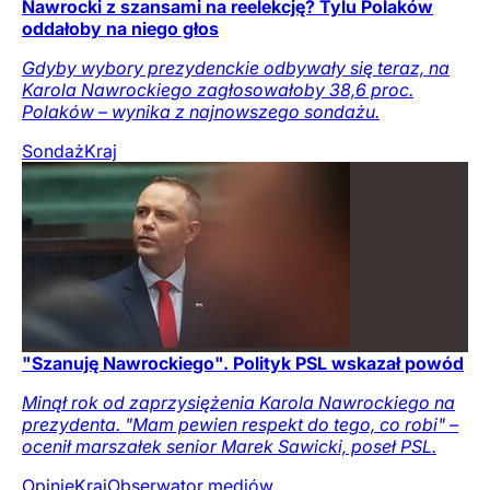
Nawrocki z szansami na reelekcję? Tylu Polaków
oddałoby na niego głos
Gdyby wybory prezydenckie odbywały się teraz, na
Karola Nawrockiego zagłosowałoby 38,6 proc.
Polaków – wynika z najnowszego sondażu.
Sondaż
Kraj
"Szanuję Nawrockiego". Polityk PSL wskazał powód
Minął rok od zaprzysiężenia Karola Nawrockiego na
prezydenta. "Mam pewien respekt do tego, co robi" –
ocenił marszałek senior Marek Sawicki, poseł PSL.
Opinie
Kraj
Obserwator mediów