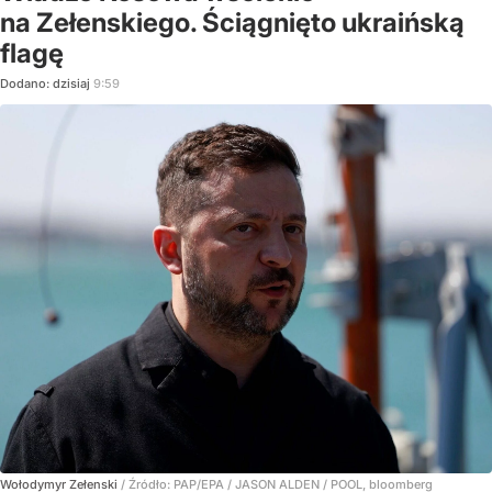
na Zełenskiego. Ściągnięto ukraińską
flagę
Dodano:
dzisiaj
9:59
Wołodymyr Zełenski
/ Źródło:
PAP/EPA
/
JASON ALDEN / POOL, bloomberg