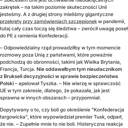
zakrętek – na takim poziomie skuteczności Unii
jesteśmy. A z drugiej strony mieliśmy gigantyczne
przekręty przy zamówieniach szczepionek
w pandemii,
tutaj cały czas toczą się śledztwa – zwrócił uwagę poseł
do PE z ramienia Konfederacji.
– Odpowiedzialny rząd prowadziłby w tym momencie
rozmowy poza Unią z państwami, które poważnie
podchodzą do obronności, takimi jak Wielka Brytania,
Francja, Turcja.
Nie oddawałbym tym nieudacznikom
z Brukseli decyzyjności w sprawie bezpieczeństwa
Polski
– apelował Tyszka. – Nie wierzę w sprawczość
UE w tym zakresie, dlatego, że pokazała, jak jest
sprawna w innych obszarach – przypomniał.
Dopytywany o to, czy boli go określenie "Konfederacja
targowicka", które wypowiedział premier Tusk, odparł,
że nie. – Zupełnie mnie to nie boli. Histeryczna reakcja