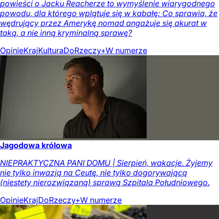
powieści o Jacku Reacherze to wymyślenie wiarygodnego
powodu, dla którego wplątuje się w kabałę: Co sprawia, że
wędrujący przez Amerykę nomad angażuje się akurat w
taką, a nie inną kryminalną sprawę?
Opinie
Kraj
Kultura
DoRzeczy+
W numerze
Jagodowa królowa
NIEPRAKTYCZNA PANI DOMU | Sierpień, wakacje. Żyjemy
nie tylko inwazją na Ceutę, nie tylko dogorywającą
(niestety nierozwiązaną) sprawą Szpitala Południowego.
Opinie
Kraj
DoRzeczy+
W numerze