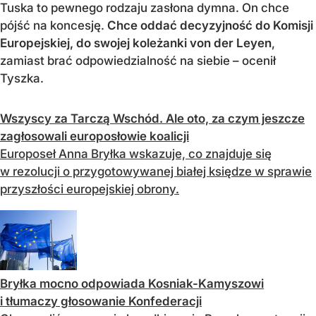
Tuska to pewnego rodzaju zasłona dymna. On chce
pójść na koncesję.
Chce oddać decyzyjność do Komisji
Europejskiej, do swojej koleżanki von der Leyen
,
zamiast brać odpowiedzialność na siebie – ocenił
Tyszka.
Wszyscy za Tarczą Wschód. Ale oto, za czym jeszcze
zagłosowali europosłowie koalicji
Europoseł Anna Bryłka wskazuje, co znajduje się
w rezolucji o przygotowywanej białej księdze w sprawie
przyszłości europejskiej obrony.
Bryłka mocno odpowiada Kosniak-Kamyszowi
i tłumaczy głosowanie Konfederacji