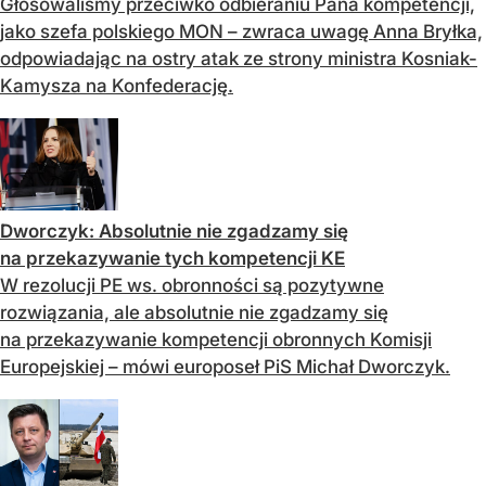
Głosowaliśmy przeciwko odbieraniu Pana kompetencji,
jako szefa polskiego MON – zwraca uwagę Anna Bryłka,
odpowiadając na ostry atak ze strony ministra Kosniak-
Kamysza na Konfederację.
Dworczyk: Absolutnie nie zgadzamy się
na przekazywanie tych kompetencji KE
W rezolucji PE ws. obronności są pozytywne
rozwiązania, ale absolutnie nie zgadzamy się
na przekazywanie kompetencji obronnych Komisji
Europejskiej – mówi europoseł PiS Michał Dworczyk.