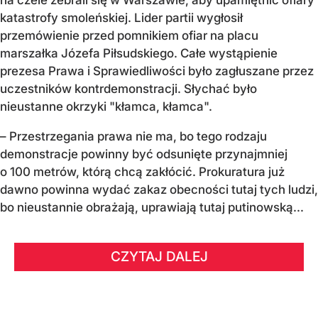
na czele zebrali się w Warszawie, aby upamiętnić ofiary
katastrofy smoleńskiej. Lider partii wygłosił
przemówienie przed pomnikiem ofiar na placu
marszałka Józefa Piłsudskiego. Całe wystąpienie
prezesa Prawa i Sprawiedliwości było zagłuszane przez
uczestników kontrdemonstracji. Słychać było
nieustanne okrzyki "kłamca, kłamca".
– Przestrzegania prawa nie ma, bo tego rodzaju
demonstracje powinny być odsunięte przynajmniej
o 100 metrów, którą chcą zakłócić. Prokuratura już
dawno powinna wydać zakaz obecności tutaj tych ludzi,
bo nieustannie obrażają, uprawiają tutaj putinowską...
CZYTAJ DALEJ