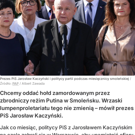
Prezes PiS Jarosław Kaczyński i politycy partii podczas miesięcznicy smoleńskiej
/
Źródło:
PAP
/
Albert Zawada
Chcemy oddać hołd zamordowanym przez
zbrodniczy reżim Putina w Smoleńsku. Wrzaski
lumpenproletariatu tego nie zmienią – mówił prezes
PiS Jarosław Kaczyński.
Jak co miesiąc, politycy PiS z Jarosławem Kaczyńskim