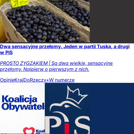
Dwa sensacyjne przełomy. Jeden w partii Tuska, a drugi
w PiS
PROSTO ZYGZAKIEM | Są dwa wielkie, sensacyjne
przełomy. Najpierw o pierwszym z nich.
Opinie
Kraj
DoRzeczy+
W numerze