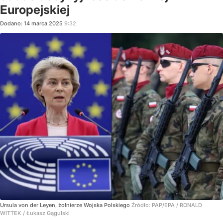
Europejskiej
Dodano:
14
marca
2025
9:32
Ursula von der Leyen, żołnierze Wojska Polskiego
Źródło:
PAP/EPA
/
RONALD
WITTEK / Łukasz Gągulski