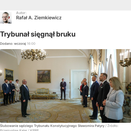
Autor:
Rafał A. Ziemkiewicz
Trybunał sięgnął bruku
Dodano:
wczoraj
16:00
Ślubowanie sędziego Trybunału Konstytucyjnego Sławomira Patyry
/ Źródło:
Przemysław Keler / KPRP