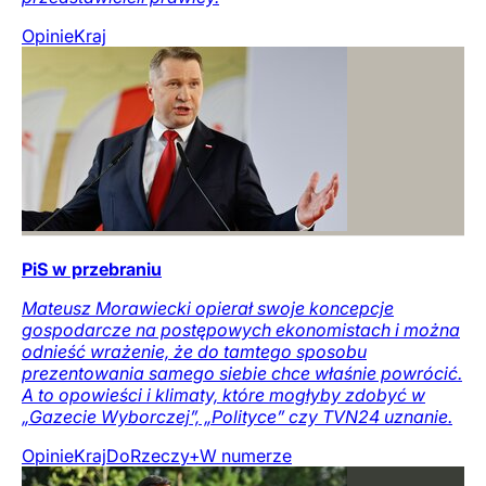
Opinie
Kraj
PiS w przebraniu
Mateusz Morawiecki opierał swoje koncepcje
gospodarcze na postępowych ekonomistach i można
odnieść wrażenie, że do tamtego sposobu
prezentowania samego siebie chce właśnie powrócić.
A to opowieści i klimaty, które mogłyby zdobyć w
„Gazecie Wyborczej”, „Polityce” czy TVN24 uznanie.
Opinie
Kraj
DoRzeczy+
W numerze