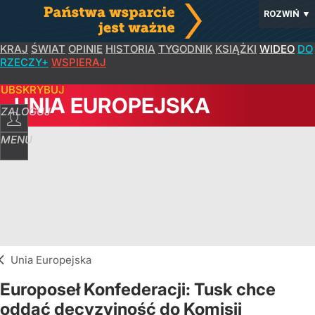
ROZWIŃ
▼
KRAJ
ŚWIAT
OPINIE
HISTORIA
TYGODNIK
KSIĄŻKI
WIDEO
DO
RZECZY+
WSPIERAJ
SUBSKRYBUJ
UNIA EUROPEJSKA
ZALOGUJ
MENU
Unia Europejska
Europoseł Konfederacji: Tusk chce
oddać decyzyjność do Komisji