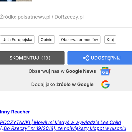
Źródło:
polsatnews.pl
/
DoRzeczy.pl
Unia Europejska
Opinie
Obserwator mediów
Kraj
SKOMENTUJ
UDOSTĘPNIJ
13
Obserwuj nas
w
Google News
Dodaj jako
źródło w Google
Inny Reacher
POCZYTANKI | Mówił mi kiedyś w wywiadzie Lee Child
(„Do Rzeczy” nr 19/2018), że największy kłopot w pisaniu