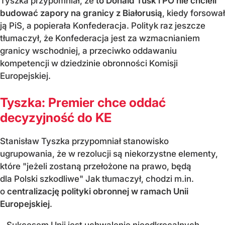
Tyszka przypomniał, że
to Donald Tusk i PO nie chcieli
budować zapory na granicy z Białorusią
, kiedy forsował
ją PiS, a popierała Konfederacja. Polityk raz jeszcze
tłumaczył, że Konfederacja jest za wzmacnianiem
granicy wschodniej, a przeciwko oddawaniu
kompetencji w dziedzinie obronności Komisji
Europejskiej.
Tyszka: Premier chce oddać
decyzyjność do KE
Stanisław Tyszka przypomniał stanowisko
ugrupowania, że w rezolucji są niekorzystne elementy,
które "jeżeli zostaną przełożone na prawo, będą
dla Polski szkodliwe" Jak tłumaczył, chodzi m.in.
o
centralizację polityki obronnej w ramach Unii
Europejskiej
.
– Sukcesem Unii jest uchwalenie nieodkręcalnych