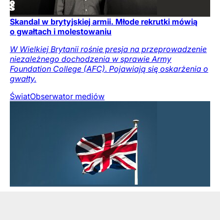
Skandal w brytyjskiej armii. Młode rekrutki mówią
o gwałtach i molestowaniu
W Wielkiej Brytanii rośnie presja na przeprowadzenie
niezależnego dochodzenia w sprawie Army
Foundation College (AFC). Pojawiają się oskarżenia o
gwałty.
Świat
Obserwator mediów