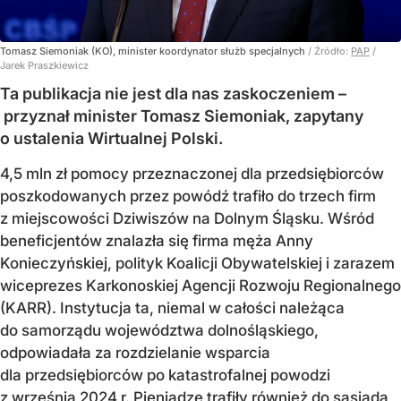
Tomasz Siemoniak (KO), minister koordynator służb specjalnych
/ Źródło:
PAP
/
Jarek Praszkiewicz
Ta publikacja nie jest dla nas zaskoczeniem –
przyznał minister Tomasz Siemoniak, zapytany
o ustalenia Wirtualnej Polski.
4,5 mln zł pomocy przeznaczonej dla przedsiębiorców
poszkodowanych przez powódź trafiło do trzech firm
z miejscowości Dziwiszów na Dolnym Śląsku. Wśród
beneficjentów znalazła się firma męża Anny
Konieczyńskiej, polityk Koalicji Obywatelskiej i zarazem
wiceprezes Karkonoskiej Agencji Rozwoju Regionalnego
(KARR). Instytucja ta, niemal w całości należąca
do samorządu województwa dolnośląskiego,
odpowiadała za rozdzielanie wsparcia
dla przedsiębiorców po katastrofalnej powodzi
z września 2024 r. Pieniądze trafiły również do sąsiada