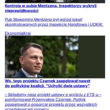
Kontrola w pubie Mentzena. Inspektorzy wykryli
nieprawidłowości
Pub Sławomira Mentzena był wśród lokali
skontrolowanych przez Inspekcję Handlowa i UOKiK.
Ekonomia
Kraj
Ws. tego projektu Czarnek zaapelował nawet
do polityków koalicji. "Uchylić dwie ustawy"
– Składamy nasz projekt ustawy o wyjściu z ETS-u –
poinformował Przemysław Czarnek. Polityk
zaapelował o poparcie projektu przez wszystkich
przedstawicieli prawicy.