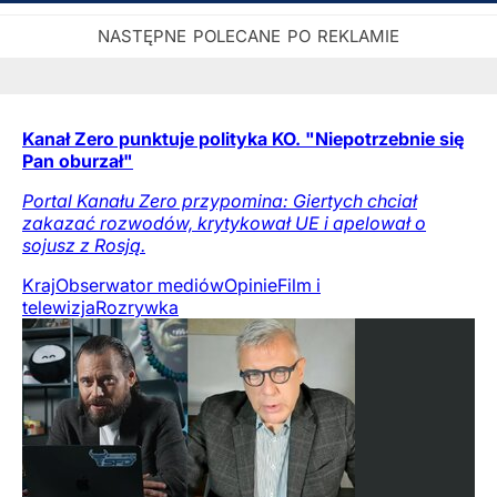
Kanał Zero punktuje polityka KO. "Niepotrzebnie się
Pan oburzał"
Portal Kanału Zero przypomina: Giertych chciał
zakazać rozwodów, krytykował UE i apelował o
sojusz z Rosją.
Kraj
Obserwator mediów
Opinie
Film i
telewizja
Rozrywka