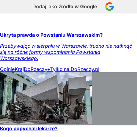
Dodaj jako
źródło w Google
Ukryta prawda o Powstaniu Warszawskim?
Przebywając w sierpniu w Warszawie, trudno nie natknąć
się na różne formy wspominania Powstania
Warszawskiego.
Opinie
Kraj
DoRzeczy+
Tylko na DoRzeczy.pl
Kogo popychali lekarze?