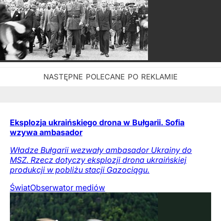
Eksplozja ukraińskiego drona w Bułgarii. Sofia
wzywa ambasador
Władze Bułgarii wezwały ambasador Ukrainy do
MSZ. Rzecz dotyczy eksplozji drona ukraińskiej
produkcji w pobliżu stacji Gazociągu.
Świat
Obserwator mediów