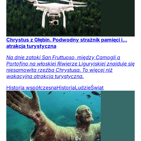
Chrystus z Głębin. Podwodny strażnik pamięci i...
atrakcja turystyczna
Na dnie zatoki San Fruttuoso, między Camogli a
Portofino na włoskiej Riwierze Liguryjskiej znajduje się
niesamowita rzeźba Chrystusa. To więcej niż
wakacyjna atrakcja turystyczna.
Historia współczesna
Historia
Ludzie
Świat