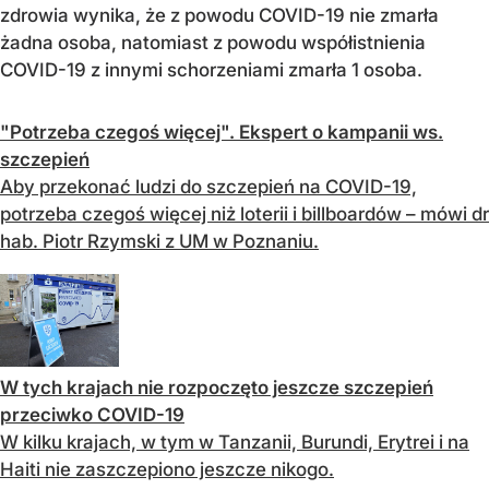
zdrowia wynika, że z powodu COVID-19 nie zmarła
żadna osoba, natomiast z powodu współistnienia
COVID-19 z innymi schorzeniami zmarła 1 osoba.
"Potrzeba czegoś więcej". Ekspert o kampanii ws.
szczepień
Aby przekonać ludzi do szczepień na COVID-19,
potrzeba czegoś więcej niż loterii i billboardów – mówi dr
hab. Piotr Rzymski z UM w Poznaniu.
W tych krajach nie rozpoczęto jeszcze szczepień
przeciwko COVID-19
W kilku krajach, w tym w Tanzanii, Burundi, Erytrei i na
Haiti nie zaszczepiono jeszcze nikogo.