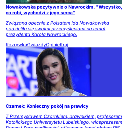
Nowakowska pozytywnie o Nawrockim. "Wszystko,
co robi, wychodzi z jego serca"
Związana obecnie z Polsatem Ida Nowakowska
podzieliła się swoimi przemyśleniami na temat
prezydenta Karola Nawrockiego.
Rozrywka
Gwiazdy
Opinie
Kraj
Czarnek: Konieczny pokój na prawicy
Z Przemysławem Czarnkiem, prawnikiem, profesorem
Katolickiego Uniwersytetu Lubelskiego, wiceprezesem
Prawa i Sprawiedliwości, oficjalnym kandydatem PiS