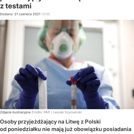
z testami
Dodano:
21
czerwca
2021
13:05
Zdjęcie ilustracyjne
Źródło:
PAP
/
Leszek Szymański
Osoby przyjeżdżający na Litwę z Polski
od poniedziałku nie mają już obowiązku posiadania