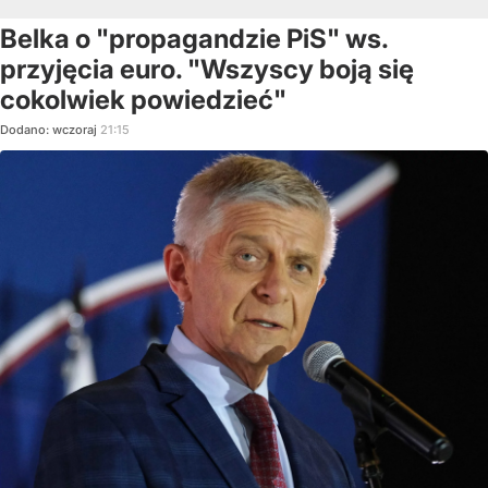
Belka o "propagandzie PiS" ws.
przyjęcia euro. "Wszyscy boją się
cokolwiek powiedzieć"
Dodano:
wczoraj
21:15