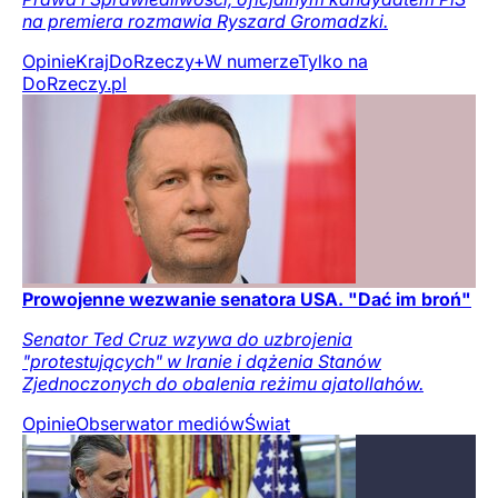
na premiera rozmawia Ryszard Gromadzki.
Opinie
Kraj
DoRzeczy+
W numerze
Tylko na
DoRzeczy.pl
Prowojenne wezwanie senatora USA. "Dać im broń"
Senator Ted Cruz wzywa do uzbrojenia
"protestujących" w Iranie i dążenia Stanów
Zjednoczonych do obalenia reżimu ajatollahów.
Opinie
Obserwator mediów
Świat