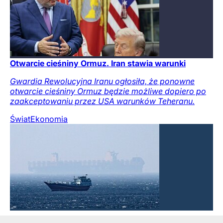
Otwarcie cieśniny Ormuz. Iran stawia warunki
Gwardia Rewolucyjna Iranu ogłosiła, że ponowne
otwarcie cieśniny Ormuz będzie możliwe dopiero po
zaakceptowaniu przez USA warunków Teheranu.
Świat
Ekonomia