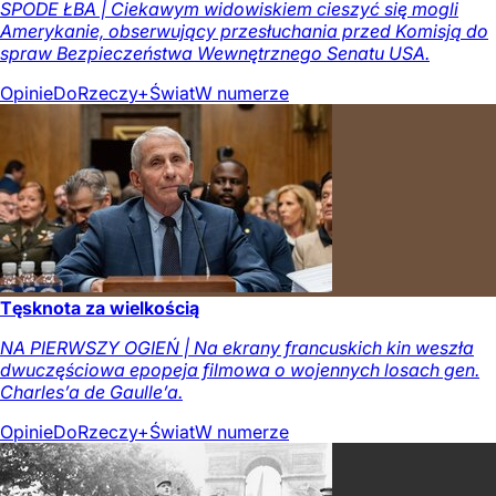
SPODE ŁBA | Ciekawym widowiskiem cieszyć się mogli
Amerykanie, obserwujący przesłuchania przed Komisją do
spraw Bezpieczeństwa Wewnętrznego Senatu USA.
Opinie
DoRzeczy+
Świat
W numerze
Tęsknota za wielkością
NA PIERWSZY OGIEŃ | Na ekrany francuskich kin weszła
dwuczęściowa epopeja filmowa o wojennych losach gen.
Charles’a de Gaulle’a.
Opinie
DoRzeczy+
Świat
W numerze