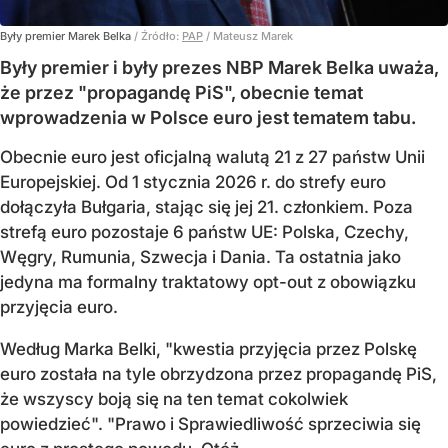
Były premier Marek Belka
/ Źródło:
PAP
/
Mateusz Marek
Były premier i były prezes NBP Marek Belka uważa,
że przez "propagandę PiS", obecnie temat
wprowadzenia w Polsce euro jest tematem tabu.
Obecnie euro jest oficjalną walutą 21 z 27 państw Unii
Europejskiej. Od 1 stycznia 2026 r. do strefy euro
dołączyła Bułgaria, stając się jej 21. członkiem.
Poza
strefą euro pozostaje 6 państw UE:
Polska, Czechy,
Węgry, Rumunia, Szwecja i Dania
. Ta ostatnia jako
jedyna ma formalny traktatowy opt-out z obowiązku
przyjęcia euro.
Według Marka Belki, "kwestia przyjęcia przez Polskę
euro została na tyle obrzydzona przez propagandę PiS,
że wszyscy boją się na ten temat cokolwiek
powiedzieć". "Prawo i Sprawiedliwość sprzeciwia się