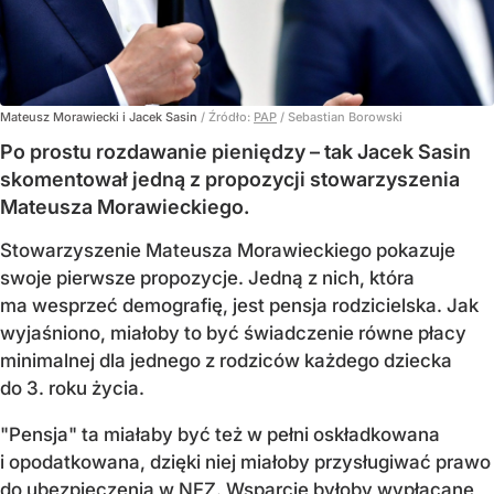
Mateusz Morawiecki i Jacek Sasin
/ Źródło:
PAP
/
Sebastian Borowski
Po prostu rozdawanie pieniędzy – tak Jacek Sasin
skomentował jedną z propozycji stowarzyszenia
Mateusza Morawieckiego.
Stowarzyszenie Mateusza Morawieckiego pokazuje
swoje pierwsze propozycje. Jedną z nich, która
ma wesprzeć demografię, jest pensja rodzicielska. Jak
wyjaśniono, miałoby to być świadczenie równe płacy
minimalnej dla jednego z rodziców każdego dziecka
do 3. roku życia.
"Pensja" ta miałaby być też w pełni oskładkowana
i opodatkowana, dzięki niej miałoby przysługiwać prawo
do ubezpieczenia w NFZ. Wsparcie byłoby wypłacane