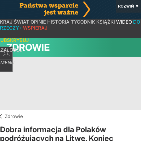
ROZWIŃ
▼
KRAJ
ŚWIAT
OPINIE
HISTORIA
TYGODNIK
KSIĄŻKI
WIDEO
DO
RZECZY+
WSPIERAJ
SUBSKRYBUJ
ZDROWIE
ZALOGUJ
MENU
Zdrowie
Dobra informacja dla Polaków
podróżujących na Litwę. Koniec