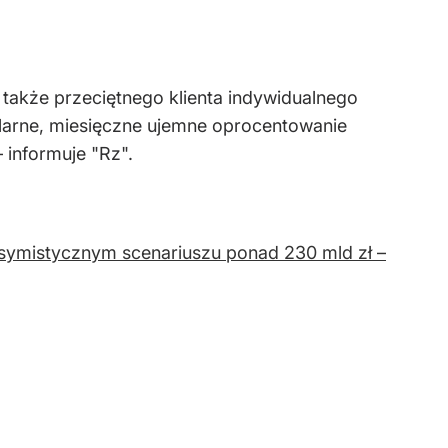
z także przeciętnego klienta indywidualnego
ularne, miesięczne ujemne oprocentowanie
 informuje "Rz".
symistycznym scenariuszu ponad 230 mld zł –