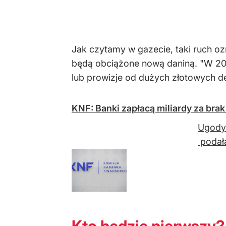
Jak czytamy w gazecie, taki ruch ozn
będą obciążone nową daniną. "W 202
lub prowizje od dużych złotowych d
KNF: Banki zapłacą miliardy za bra
Ugody 
podał
Kto będzie pierwszy?