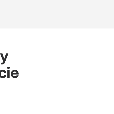
my
cie