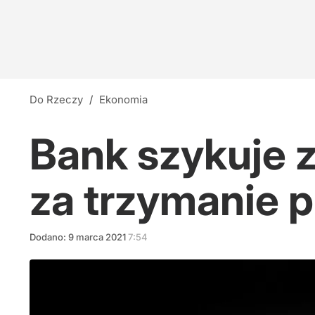
Do Rzeczy
/
Ekonomia
Bank szykuje 
za trzymanie p
Dodano:
9
marca
2021
7:54