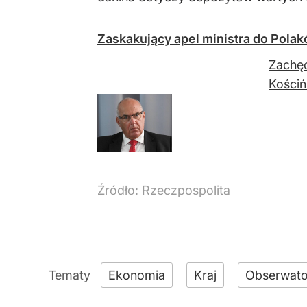
Zaskakujący apel ministra do Pola
Zachęc
Kościń
Źródło:
Rzeczpospolita
Ekonomia
Kraj
Obserwato