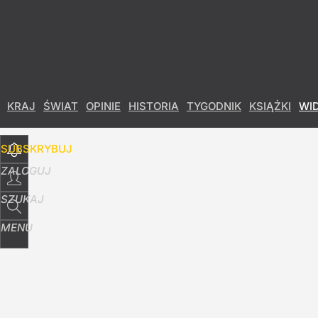
Udostępnij
170
Skomentuj
KRAJ
ŚWIAT
OPINIE
HISTORIA
TYGODNIK
KSIĄŻKI
WI
SUBSKRYBUJ
ZALOGUJ
SZUKAJ
MENU