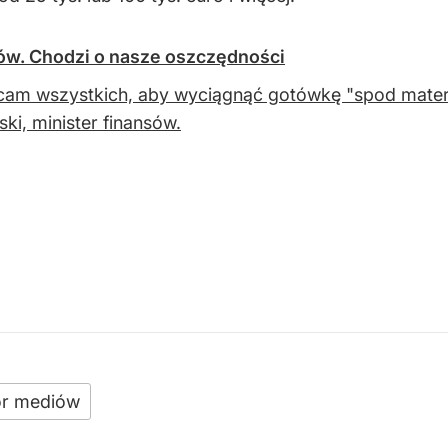
ków. Chodzi o nasze oszczędności
am wszystkich, aby wyciągnąć gotówkę "spod matera
ski, minister finansów.
r mediów