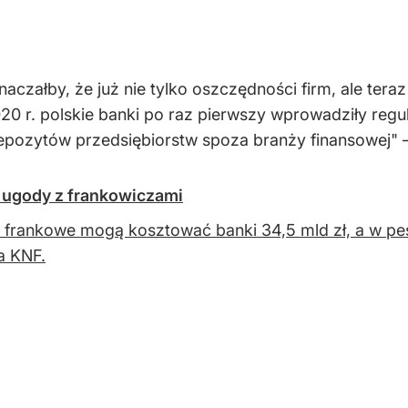
aczałby, że już nie tylko oszczędności firm, ale tera
0 r. polskie banki po raz pierwszy wprowadziły reg
epozytów przedsiębiorstw spoza branży finansowej" –
k ugody z frankowiczami
frankowe mogą kosztować banki 34,5 mld zł, a w pe
a KNF.