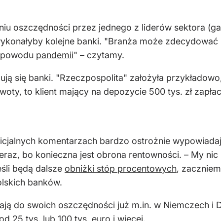
niu oszczędności przez jednego z liderów sektora (g
onałyby kolejne banki. "Branża może zdecydować si
 z powodu
pandemii
" – czytamy.
ują się banki. "Rzeczpospolita" założyła przykładowo,
kwoty, to klient mający na depozycie 500 tys. zł zapłac
icjalnych komentarzach bardzo ostrożnie wypowiadają s
eraz, bo konieczna jest obrona rentowności. – My ni
eśli będą dalsze
obniżki stóp procentowych
, zaczniem
olskich banków.
cają do swoich oszczędności już m.in. w Niemczech i 
25 tys. lub 100 tys. euro i więcej.