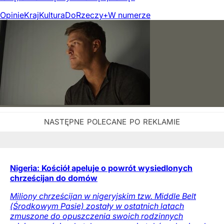
Opinie
Kraj
Kultura
DoRzeczy+
W numerze
Nigeria: Kościół apeluje o powrót wysiedlonych
chrześcijan do domów
Miliony chrześcijan w nigeryjskim tzw. Middle Belt
(Środkowym Pasie) zostały w ostatnich latach
zmuszone do opuszczenia swoich rodzinnych