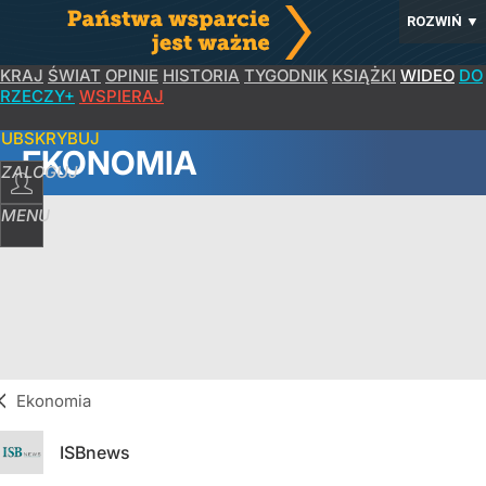
ROZWIŃ
▼
KRAJ
ŚWIAT
OPINIE
HISTORIA
TYGODNIK
KSIĄŻKI
WIDEO
DO
RZECZY+
WSPIERAJ
SUBSKRYBUJ
EKONOMIA
ZALOGUJ
MENU
Ekonomia
ISBnews