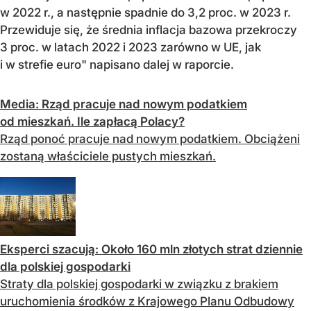
w 2022 r., a następnie spadnie do 3,2 proc. w 2023 r.
Przewiduje się, że średnia inflacja bazowa przekroczy
3 proc. w latach 2022 i 2023 zarówno w UE, jak
i w strefie euro" napisano dalej w raporcie.
Media: Rząd pracuje nad nowym podatkiem
od mieszkań. Ile zapłacą Polacy?
Rząd ponoć pracuje nad nowym podatkiem. Obciążeni
zostaną właściciele pustych mieszkań.
Eksperci szacują: Około 160 mln złotych strat dziennie
dla polskiej gospodarki
Straty dla polskiej gospodarki w związku z brakiem
uruchomienia środków z Krajowego Planu Odbudowy