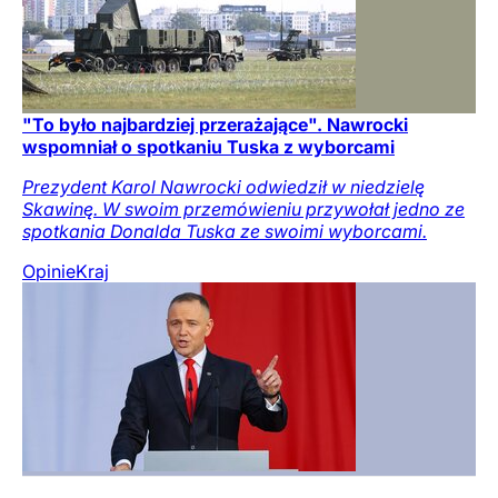
"To było najbardziej przerażające". Nawrocki
wspomniał o spotkaniu Tuska z wyborcami
Prezydent Karol Nawrocki odwiedził w niedzielę
Skawinę. W swoim przemówieniu przywołał jedno ze
spotkania Donalda Tuska ze swoimi wyborcami.
Opinie
Kraj