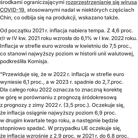
środkami ograniczającymi
rozprzestrzenianie się wirusa
COVID-19
, stosowanymi nadal w niektórych częściach
Chin, co odbija się na produkcji, wskazano także.
Od początku 2021 r. inflacja nabiera tempa. Z 4,6 proc.
r/r w IV kw. 2021 roku wzrosła do 6,1% w I kw. 2022 roku.
Inflacja w strefie euro wzrosła w kwietniu do 7,5 proc.,
co stanowi najwyższy poziom w historii unii walutowej,
podkreśliła Komisja.
"Przewiduje się, że w 2022 r. inflacja w strefie euro
wyniesie 6,1 proc., a w 2023 r. spadnie do 2,7.proc.
Dla całego roku 2022 oznacza to znaczną korektę
w górę w porównaniu z prognozą śródokresową
z prognozy z zimy 2022 r. (3,5 proc.). Oczekuje się,
że inflacja osiągnie najwyższy poziom 6,9 proc.
w drugim kwartale tego roku, a następnie będzie
stopniowo spadać. W przypadku UE oczekuje się,
że inflacja wzrośnie z 2,9 proc. w 2021 r. do 6,8 proc.