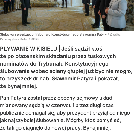
Ślubowanie sędziego Trybunału Konstytucyjnego Sławomira Patyry
/ Źródło:
Przemysław Keler / KPRP
PŁYWANIE W KISIELU | Jeśli sądził ktoś,
że po błazeńskim składaniu przez tuskowych
nominatów do Trybunału Konstytucyjnego
ślubowania wobec ściany głupiej już być nie mogło,
to przyszedł dr hab. Sławomir Patyra i pokazał,
że bynajmniej.
Pan Patyra został przez obecny sejmowy układ
mianowany sędzią w czerwcu i przez długi czas
publicznie domagał się, aby prezydent przyjął od niego
jak najszybciej ślubowanie. Mógłby ktoś pomyśleć,
że tak go ciągnęło do nowej pracy. Bynajmniej.