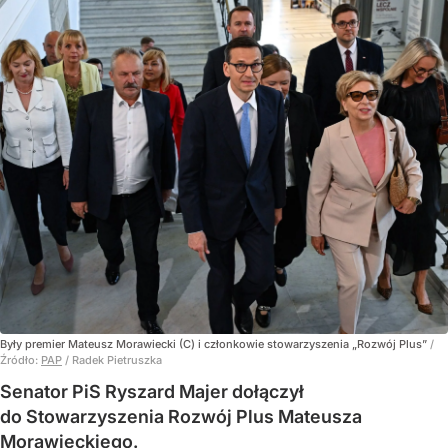
Były premier Mateusz Morawiecki (C) i członkowie stowarzyszenia „Rozwój Plus”
/
Źródło:
PAP
/
Radek Pietruszka
Senator PiS Ryszard Majer dołączył
do Stowarzyszenia Rozwój Plus Mateusza
Morawieckiego.