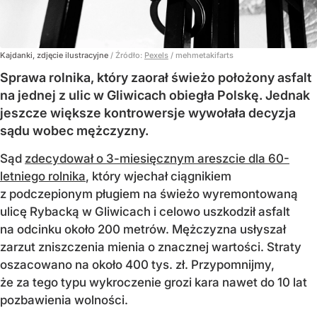
Kajdanki, zdjęcie ilustracyjne
/ Źródło:
Pexels
/
mehmetakifarts
Sprawa rolnika, który zaorał świeżo położony asfalt
na jednej z ulic w Gliwicach obiegła Polskę. Jednak
jeszcze większe kontrowersje wywołała decyzja
sądu wobec mężczyzny.
Sąd
zdecydował o 3-miesięcznym areszcie dla 60-
letniego rolnika
, który wjechał ciągnikiem
z podczepionym pługiem na świeżo wyremontowaną
ulicę Rybacką w Gliwicach i celowo uszkodził asfalt
na odcinku około 200 metrów. Mężczyzna usłyszał
zarzut zniszczenia mienia o znacznej wartości. Straty
oszacowano na około 400 tys. zł. Przypomnijmy,
że za tego typu wykroczenie grozi kara nawet do 10 lat
pozbawienia wolności.