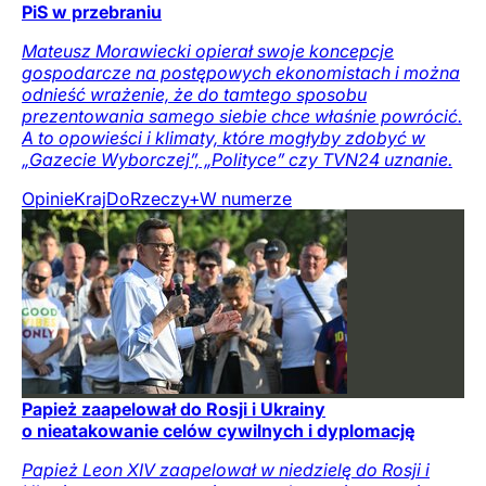
PiS w przebraniu
Mateusz Morawiecki opierał swoje koncepcje
gospodarcze na postępowych ekonomistach i można
odnieść wrażenie, że do tamtego sposobu
prezentowania samego siebie chce właśnie powrócić.
A to opowieści i klimaty, które mogłyby zdobyć w
„Gazecie Wyborczej”, „Polityce” czy TVN24 uznanie.
Opinie
Kraj
DoRzeczy+
W numerze
Papież zaapelował do Rosji i Ukrainy
o nieatakowanie celów cywilnych i dyplomację
Papież Leon XIV zaapelował w niedzielę do Rosji i