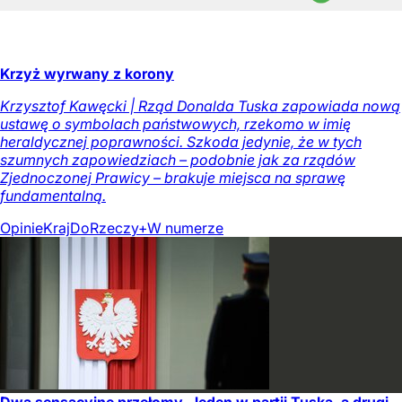
Krzyż wyrwany z korony
Krzysztof Kawęcki | Rząd Donalda Tuska zapowiada nową
ustawę o symbolach państwowych, rzekomo w imię
heraldycznej poprawności. Szkoda jedynie, że w tych
szumnych zapowiedziach – podobnie jak za rządów
Zjednoczonej Prawicy – brakuje miejsca na sprawę
fundamentalną.
Opinie
Kraj
DoRzeczy+
W numerze