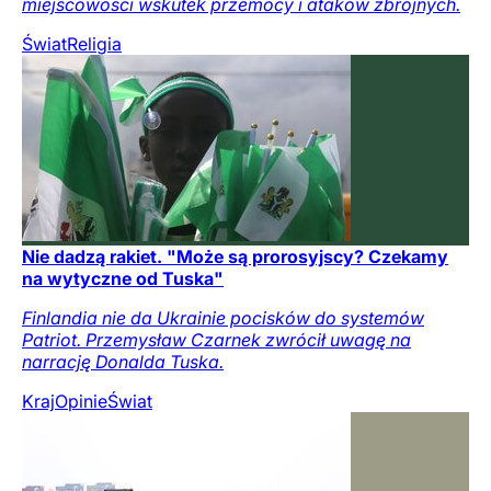
miejscowości wskutek przemocy i ataków zbrojnych.
Świat
Religia
Nie dadzą rakiet. "Może są prorosyjscy? Czekamy
na wytyczne od Tuska"
Finlandia nie da Ukrainie pocisków do systemów
Patriot. Przemysław Czarnek zwrócił uwagę na
narrację Donalda Tuska.
Kraj
Opinie
Świat