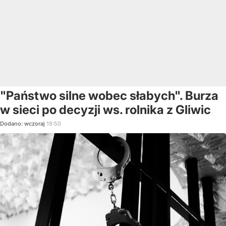
"Państwo silne wobec słabych". Burza
w sieci po decyzji ws. rolnika z Gliwic
Dodano:
wczoraj
19:50