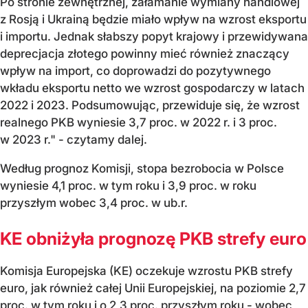
Po stronie zewnętrznej, załamanie wymiany handlowej
z Rosją i Ukrainą będzie miało wpływ na wzrost eksportu
i importu. Jednak słabszy popyt krajowy i przewidywana
deprecjacja złotego powinny mieć również znaczący
wpływ na import, co doprowadzi do pozytywnego
wkładu eksportu netto we wzrost gospodarczy w latach
2022 i 2023. Podsumowując, przewiduje się, że wzrost
realnego PKB wyniesie 3,7 proc. w 2022 r. i 3 proc.
w 2023 r." - czytamy dalej.
Według prognoz Komisji, stopa bezrobocia w Polsce
wyniesie 4,1 proc. w tym roku i 3,9 proc. w roku
przyszłym wobec 3,4 proc. w ub.r.
KE obniżyła prognozę PKB strefy euro
Komisja Europejska (KE) oczekuje wzrostu PKB strefy
euro, jak również całej Unii Europejskiej, na poziomie 2,7
proc. w tym roku i o 2,3 proc. przyszłym roku - wobec