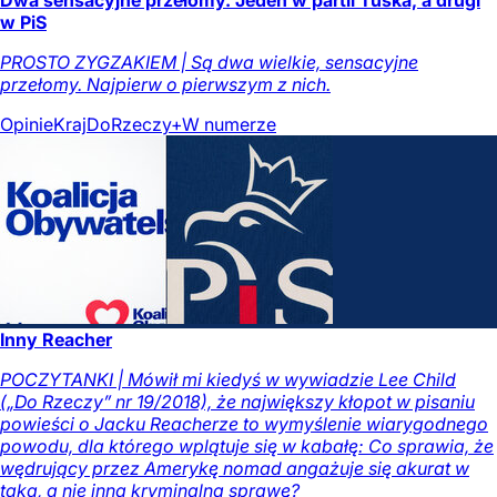
Dwa sensacyjne przełomy. Jeden w partii Tuska, a drugi
w PiS
PROSTO ZYGZAKIEM | Są dwa wielkie, sensacyjne
przełomy. Najpierw o pierwszym z nich.
Opinie
Kraj
DoRzeczy+
W numerze
Inny Reacher
POCZYTANKI | Mówił mi kiedyś w wywiadzie Lee Child
(„Do Rzeczy” nr 19/2018), że największy kłopot w pisaniu
powieści o Jacku Reacherze to wymyślenie wiarygodnego
powodu, dla którego wplątuje się w kabałę: Co sprawia, że
wędrujący przez Amerykę nomad angażuje się akurat w
taką, a nie inną kryminalną sprawę?