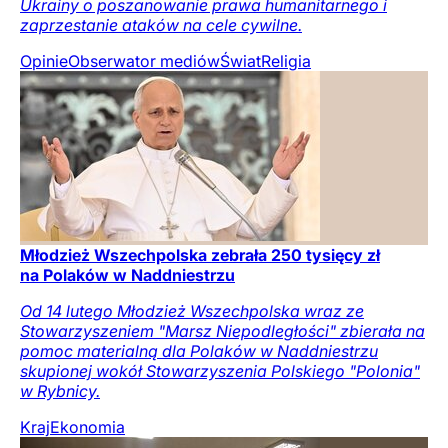
Ukrainy o poszanowanie prawa humanitarnego i
zaprzestanie ataków na cele cywilne.
Opinie
Obserwator mediów
Świat
Religia
Młodzież Wszechpolska zebrała 250 tysięcy zł
na Polaków w Naddniestrzu
Od 14 lutego Młodzież Wszechpolska wraz ze
Stowarzyszeniem "Marsz Niepodległości" zbierała na
pomoc materialną dla Polaków w Naddniestrzu
skupionej wokół Stowarzyszenia Polskiego "Polonia"
w Rybnicy.
Kraj
Ekonomia