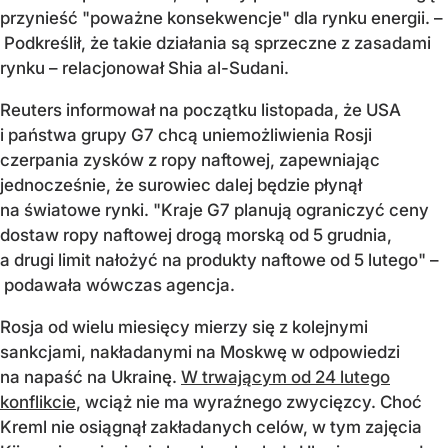
przynieść "poważne konsekwencje" dla rynku energii. –
Podkreślił, że takie działania są sprzeczne z zasadami
rynku – relacjonował Shia al-Sudani.
Reuters informował na początku listopada, że USA
i państwa grupy G7 chcą uniemożliwienia Rosji
czerpania zysków z ropy naftowej, zapewniając
jednocześnie, że surowiec dalej będzie płynął
na światowe rynki. "Kraje G7 planują ograniczyć ceny
dostaw ropy naftowej drogą morską od 5 grudnia,
a drugi limit nałożyć na produkty naftowe od 5 lutego" –
podawała wówczas agencja.
Rosja od wielu miesięcy mierzy się z kolejnymi
sankcjami, nakładanymi na Moskwę w odpowiedzi
na napaść na Ukrainę.
W trwającym od 24 lutego
konflikcie
, wciąż nie ma wyraźnego zwycięzcy. Choć
Kreml nie osiągnął zakładanych celów, w tym zajęcia