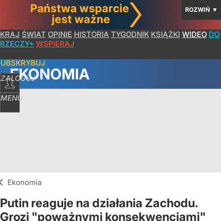
ROZWIŃ
▼
KRAJ
ŚWIAT
OPINIE
HISTORIA
TYGODNIK
KSIĄŻKI
WIDEO
DO
RZECZY+
WSPIERAJ
SUBSKRYBUJ
EKONOMIA
ZALOGUJ
MENU
Ekonomia
Putin reaguje na działania Zachodu.
Grozi "poważnymi konsekwencjami"