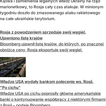
Kijowa i zamienienia legalnych władz Ukrainy na rząd
marionetkowy, to Rosja cały czas atakuje. W minionym
tygodniu doszło do zmasowanego ataku rakietowego
na całe ukraińskie terytorium.
Rosja z powodzeniem sprzedaje swój węgiel.
Ujawniono listę krajów
Bloomberg ujawnił listę krajów, do których, po znacznej
obniżce ceny, Rosja eksportuje swój węgiel.
Władze USA wydały bankom polecenie ws. Rosji.
"Po cichu"
Władze USA po cichu poprosiły główne amerykańskie
banki o kontynuowanie współpracy z niektórymi firmami
z Rosji – podaje Bloomberg.