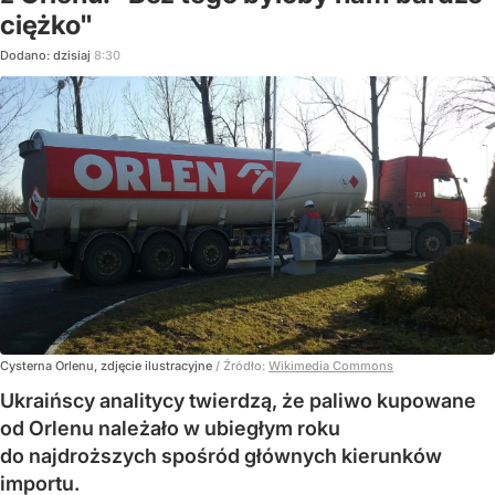
ciężko"
Dodano:
dzisiaj
8:30
Cysterna Orlenu, zdjęcie ilustracyjne
/ Źródło:
Wikimedia Commons
Ukraińscy analitycy twierdzą, że paliwo kupowane
od Orlenu należało w ubiegłym roku
do najdroższych spośród głównych kierunków
importu.