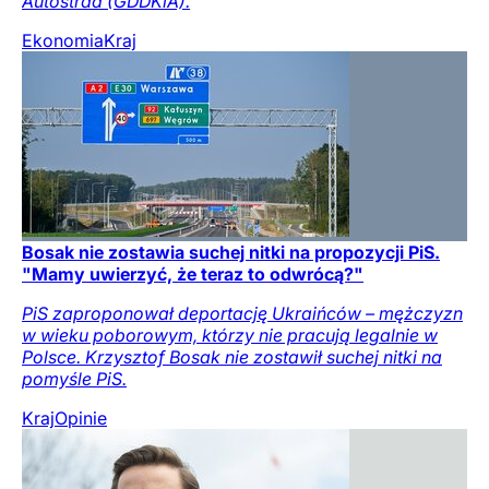
Autostrad (GDDKiA).
Ekonomia
Kraj
Bosak nie zostawia suchej nitki na propozycji PiS.
"Mamy uwierzyć, że teraz to odwrócą?"
PiS zaproponował deportację Ukraińców – mężczyzn
w wieku poborowym, którzy nie pracują legalnie w
Polsce. Krzysztof Bosak nie zostawił suchej nitki na
pomyśle PiS.
Kraj
Opinie