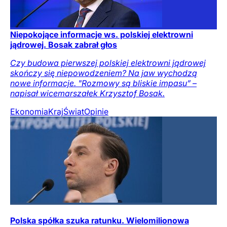
Niepokojące informacje ws. polskiej elektrowni
jądrowej. Bosak zabrał głos
Czy budowa pierwszej polskiej elektrowni jądrowej
skończy się niepowodzeniem? Na jaw wychodzą
nowe informacje. "Rozmowy są bliskie impasu” –
napisał wicemarszałek Krzysztof Bosak.
Ekonomia
Kraj
Świat
Opinie
Polska spółka szuka ratunku. Wielomilionowa