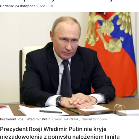
Dodano:
24
listopada
2022
18:10
Prezydent Rosji Władimir Putin
Źródło:
PAP/EPA
/
Gavriil Grigorov
Prezydent Rosji Władimir Putin nie kryje
niezadowolenia z pomysłu nałożeniem limitu