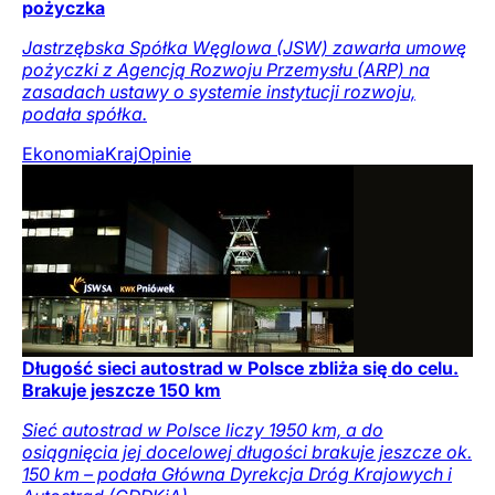
pożyczka
Jastrzębska Spółka Węglowa (JSW) zawarła umowę
pożyczki z Agencją Rozwoju Przemysłu (ARP) na
zasadach ustawy o systemie instytucji rozwoju,
podała spółka.
Ekonomia
Kraj
Opinie
Długość sieci autostrad w Polsce zbliża się do celu.
Brakuje jeszcze 150 km
Sieć autostrad w Polsce liczy 1950 km, a do
osiągnięcia jej docelowej długości brakuje jeszcze ok.
150 km – podała Główna Dyrekcja Dróg Krajowych i