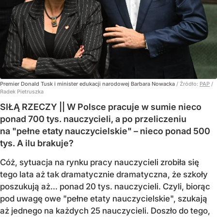
Premier Donald Tusk i minister edukacji narodowej Barbara Nowacka
/ Źródło:
PAP
/
Radek Pietruszka
SIŁĄ RZECZY || W Polsce pracuje w sumie nieco
ponad 700 tys. nauczycieli, a po przeliczeniu
na "pełne etaty nauczycielskie" – nieco ponad 500
tys. A ilu brakuje?
Cóż, sytuacja na rynku pracy nauczycieli zrobiła się
tego lata aż tak dramatycznie dramatyczna, że szkoły
poszukują aż… ponad 20 tys. nauczycieli. Czyli, biorąc
pod uwagę owe "pełne etaty nauczycielskie", szukają
aż jednego na każdych 25 nauczycieli. Doszło do tego,