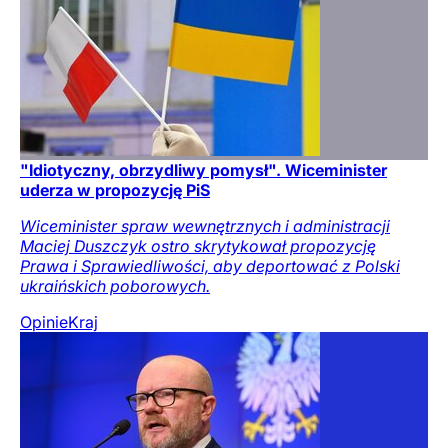
"Idiotyczny, obrzydliwy pomysł". Wiceminister
uderza w propozycję PiS
Wiceminister spraw wewnętrznych i administracji
Maciej Duszczyk ostro skrytykował propozycję
Prawa i Sprawiedliwości, aby deportować z Polski
ukraińskich poborowych.
Opinie
Kraj