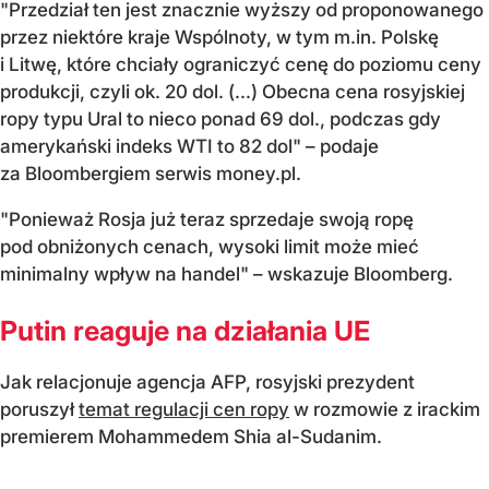
"Przedział ten jest znacznie wyższy od proponowanego
przez niektóre kraje Wspólnoty, w tym m.in. Polskę
i Litwę, które chciały ograniczyć cenę do poziomu ceny
produkcji, czyli ok. 20 dol. (...) Obecna cena rosyjskiej
ropy typu Ural to nieco ponad 69 dol., podczas gdy
amerykański indeks WTI to 82 dol" – podaje
za Bloombergiem serwis money.pl.
"Ponieważ Rosja już teraz sprzedaje swoją ropę
pod obniżonych cenach, wysoki limit może mieć
minimalny wpływ na handel" – wskazuje Bloomberg.
Putin reaguje na działania UE
Jak relacjonuje agencja AFP, rosyjski prezydent
poruszył
temat regulacji cen ropy
w rozmowie z irackim
premierem Mohammedem Shia al-Sudanim.