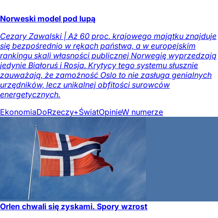
Norweski model pod lupą
Cezary Zawalski | Aż 60 proc. krajowego majątku znajduje
się bezpośrednio w rękach państwa, a w europejskim
rankingu skali własności publicznej Norwegię wyprzedzają
jedynie Białoruś i Rosja. Krytycy tego systemu słusznie
zauważają, że zamożność Oslo to nie zasługa genialnych
urzędników, lecz unikalnej obfitości surowców
energetycznych.
Ekonomia
DoRzeczy+
Świat
Opinie
W numerze
Orlen chwali się zyskami. Spory wzrost