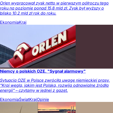
Orlen wypracował zysk netto w pierwszym półroczu tego
roku na poziomie ponad 15,8 mld zł. Zysk był wyższy o
blisko 10,2 mld zł rok do roku.
Ekonomia
Kraj
Niemcy o polskich OZE. "Sygnał alarmowy"
Sytuacja OZE w Polsce zwróciła uwagę niemieckiej prasy.
"Kraj węgla, jakim jest Polska, rozwija odnawialne źródła
energii" – czytamy w jednej z gazet.
Ekonomia
Świat
Kraj
Opinie