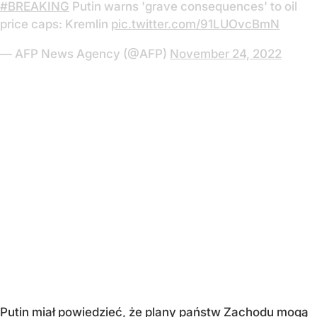
#BREAKING
Putin warns 'grave consequences' to oil
price caps: Kremlin
pic.twitter.com/91LUOvcBmN
— AFP News Agency (@AFP)
November 24, 2022
Putin miał powiedzieć, że plany państw Zachodu mogą