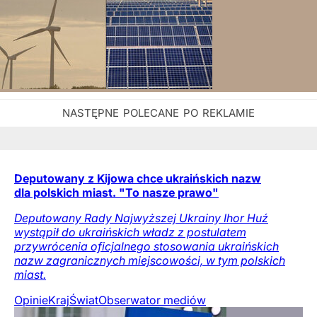
Deputowany z Kijowa chce ukraińskich nazw
dla polskich miast. "To nasze prawo"
Deputowany Rady Najwyższej Ukrainy Ihor Huź
wystąpił do ukraińskich władz z postulatem
przywrócenia oficjalnego stosowania ukraińskich
nazw zagranicznych miejscowości, w tym polskich
miast.
Opinie
Kraj
Świat
Obserwator mediów