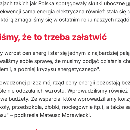
rajach takich jak Polska spotęgowały skutki uboczne
u
ekwencji sama energia elektryczna również stała się 
z którą zmagaliśmy się w ostatnim roku naszych rząd
śmy, że to trzeba załatwić
 wzrost cen energii stał się jednym z najbardziej p
aliśmy sobie sprawę, że musimy podjąć działania ch
emii, a później kryzysu energetycznego".
rowadzonej przez mój rząd ceny energii pozostają be
e nie odczuła ich wzrostu. Wprowadziliśmy również 
 budżety. Ze wsparcia, które wprowadziliśmy korzys
zkoły, przedszkola, żłobki, noclegownie itp.), a także 
su" – podkreśla Mateusz Morawiecki.