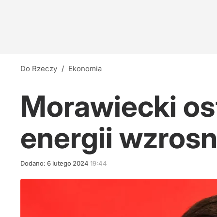
Do Rzeczy
/
Ekonomia
Morawiecki os
energii wzrosn
Dodano:
6
lutego
2024
19:44