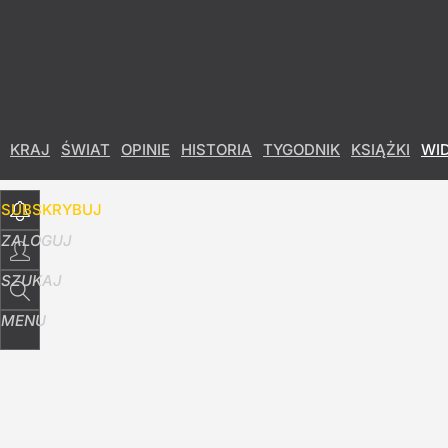
Udostępnij
35
Skomentuj
KRAJ
ŚWIAT
OPINIE
HISTORIA
TYGODNIK
KSIĄŻKI
WI
SUBSKRYBUJ
ZALOGUJ
SZUKAJ
MENU