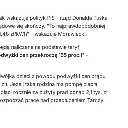
ak wskazuje polityk PiS – rząd Donalda Tuska
rządowe się skończy. "To najprawdopodobniej
1,48 zł/kWh" – wskazuje Morawiecki.
ędą naliczane na podstawie taryf
odwyżki cen przekroczą 155 proc.!
" –
z dwójką dzieci z powodu podwyżki cen prądu
 zł). Jeżeli taka rodzina ma pompę ciepła,
płaci rocznie za zużyty prąd ponad 2,1 tys. zł
 rozpocząć prace nad przedłużeniem Tarczy