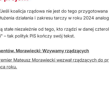
"Jeśli koalicja rządowa nie jest do tego przygotowana
łużenia działania i zakresu tarczy w roku 2024 analog
ją stałe niezależnie od tego, kto rządzi w danej czt
 – tak polityk PiS kończy swój tekst.
mentów. Morawiecki: Wzywamy rządzących
remier Mateusz Morawiecki wezwał rządzących do p
ca roku.