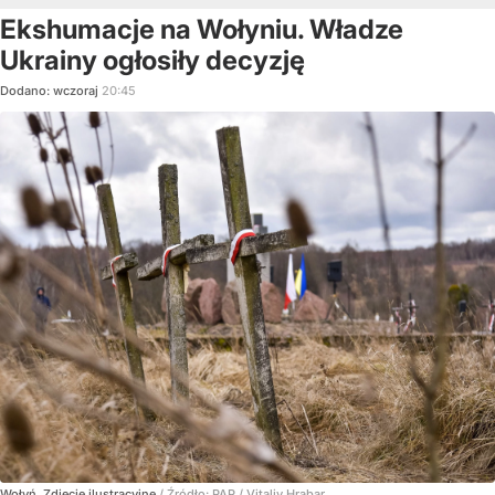
Ekshumacje na Wołyniu. Władze
Ukrainy ogłosiły decyzję
Dodano:
wczoraj
20:45
Wołyń. Zdjęcie ilustracyjne
/ Źródło:
PAP
/
Vitaliy Hrabar