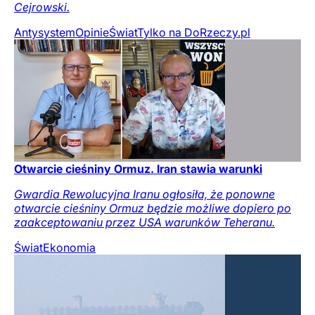
Cejrowski.
Antysystem
Opinie
Świat
Tylko na DoRzeczy.pl
Otwarcie cieśniny Ormuz. Iran stawia warunki
Gwardia Rewolucyjna Iranu ogłosiła, że ponowne
otwarcie cieśniny Ormuz będzie możliwe dopiero po
zaakceptowaniu przez USA warunków Teheranu.
Świat
Ekonomia