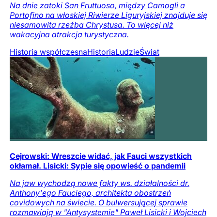
Na dnie zatoki San Fruttuoso, między Camogli a
Portofino na włoskiej Riwierze Liguryjskiej znajduje się
niesamowita rzeźba Chrystusa. To więcej niż
wakacyjna atrakcja turystyczna.
Historia współczesna
Historia
Ludzie
Świat
Cejrowski: Wreszcie widać, jak Fauci wszystkich
okłamał. Lisicki: Sypie się opowieść o pandemii
Na jaw wychodzą nowe fakty ws. działalności dr.
Anthony'ego Fauciego, architekta obostrzeń
covidowych na świecie. O bulwersującej sprawie
rozmawiają w "Antysystemie" Paweł Lisicki i Wojciech