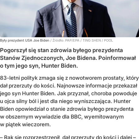
Były prezydent USA Joe Biden
/ Źródło:
PAP/EPA
/
TING SHEN / POOL
Pogorszył się stan zdrowia byłego prezydenta
Stanów Zjednoczonych, Joe Bidena. Poinformował
o tym jego syn, Hunter Biden.
83-letni polityk zmaga się z nowotworem prostaty, który
dał przerzuty do kości. Najnowsze informacje przekazał
jego syn Hunter Biden. Jak przyznał, choroba powoduje
u ojca silny ból i jest dla niego wyniszczająca. Hunter
Biden opowiedział o stanie zdrowia byłego prezydenta
w obszernym wywiadzie dla BBC, wyemitowanym
w piątek wieczorem.
– Rak się rozprzestrzenił, dał przerzuty do kości i dalej –