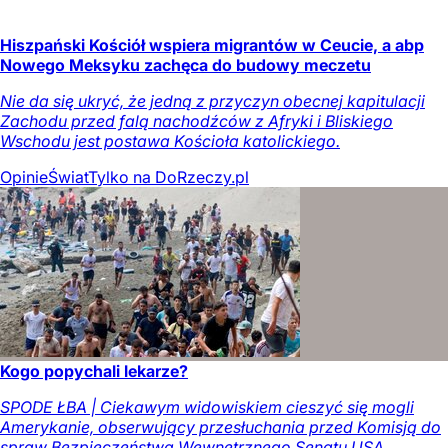
Hiszpański Kościół wspiera migrantów w Ceucie, a abp
Nowego Meksyku zachęca do budowy meczetu
Nie da się ukryć, że jedną z przyczyn obecnej kapitulacji
Zachodu przed falą nachodźców z Afryki i Bliskiego
Wschodu jest postawa Kościoła katolickiego.
Opinie
Świat
Tylko na DoRzeczy.pl
Kogo popychali lekarze?
SPODE ŁBA | Ciekawym widowiskiem cieszyć się mogli
Amerykanie, obserwujący przesłuchania przed Komisją do
spraw Bezpieczeństwa Wewnętrznego Senatu USA.