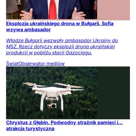
Eksplozja ukraińskiego drona w Bułgarii. Sofia
wzywa ambasador
Władze Bułgarii wezwały ambasador Ukrainy do
MSZ. Rzecz dotyczy eksplozji drona ukraińskiej
produkcji w pobliżu stacji Gazociągu.
Świat
Obserwator mediów
Chrystus z Głębin. Podwodny strażnik pamięci i...
atrakcja turystyczna