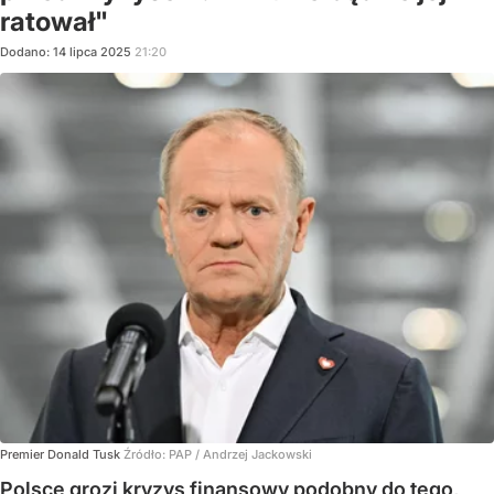
ratował"
Dodano:
14
lipca
2025
21:20
Premier Donald Tusk
Źródło:
PAP
/
Andrzej Jackowski
Polsce grozi kryzys finansowy podobny do tego,