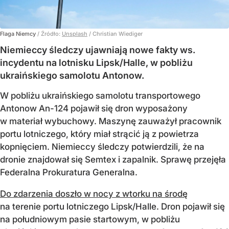
Flaga Niemcy
/ Źródło:
Unsplash
/
Christian Wiediger
Niemieccy śledczy ujawniają nowe fakty ws.
incydentu na lotnisku Lipsk/Halle, w pobliżu
ukraińskiego samolotu Antonow.
W pobliżu ukraińskiego samolotu transportowego
Antonow An-124 pojawił się dron wyposażony
w materiał wybuchowy. Maszynę zauważył pracownik
portu lotniczego, który miał strącić ją z powietrza
kopnięciem. Niemieccy śledczy potwierdzili, że na
dronie znajdował się Semtex i zapalnik. Sprawę przejęła
Federalna Prokuratura Generalna.
Do zdarzenia doszło w nocy z wtorku na środę
na terenie portu lotniczego Lipsk/Halle. Dron pojawił się
na południowym pasie startowym, w pobliżu