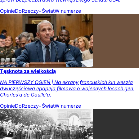
Opinie
DoRzeczy+
Świat
W numerze
Tęsknota za wielkością
NA PIERWSZY OGIEŃ | Na ekrany francuskich kin weszła
dwuczęściowa epopeja filmowa o wojennych losach gen.
Charles’a de Gaulle’a.
Opinie
DoRzeczy+
Świat
W numerze