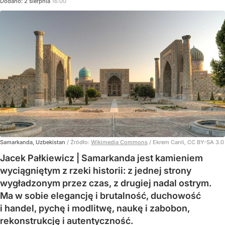
Dodano:
2
sierpnia
16:00
Samarkanda, Uzbekistan
/ Źródło:
Wikimedia Commons
/
Ekrem Canli, CC BY-SA 3.0
Jacek Pałkiewicz | Samarkanda jest kamieniem
wyciągniętym z rzeki historii: z jednej strony
wygładzonym przez czas, z drugiej nadal ostrym.
Ma w sobie elegancję i brutalność, duchowość
i handel, pychę i modlitwę, naukę i zabobon,
rekonstrukcję i autentyczność.