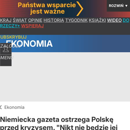
ROZWIŃ
▼
KRAJ
ŚWIAT
OPINIE
HISTORIA
TYGODNIK
KSIĄŻKI
WIDEO
DO
RZECZY+
WSPIERAJ
SUBSKRYBUJ
EKONOMIA
ZALOGUJ
MENU
Ekonomia
Niemiecka gazeta ostrzega Polskę
przed kryzysem. "Nikt nie będzie jej