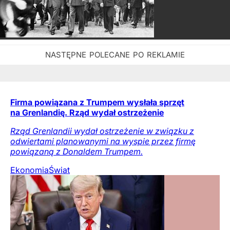
Firma powiązana z Trumpem wysłała sprzęt
na Grenlandię. Rząd wydał ostrzeżenie
Rząd Grenlandii wydał ostrzeżenie w związku z
odwiertami planowanymi na wyspie przez firmę
powiązaną z Donaldem Trumpem.
Ekonomia
Świat