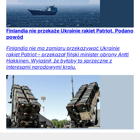
Finlandia nie przekaże Ukrainie rakiet Patriot. Podano
powód
Finlandia nie ma zamiaru przekazywać Ukrainie
rakiet Patriot – przekazał fiński minister obrony Antti
Hakkinen. Wyjaśnił, że byłoby to sprzeczne z
interesami narodowymi kraju.