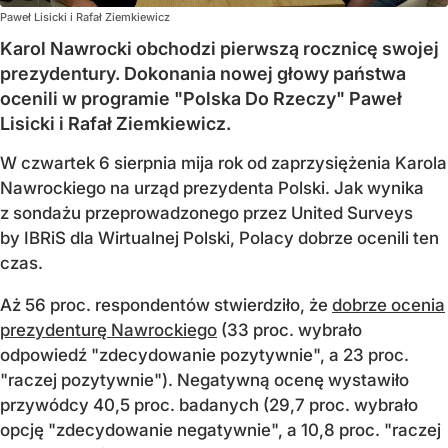
Paweł Lisicki i Rafał Ziemkiewicz
Karol Nawrocki obchodzi pierwszą rocznicę swojej
prezydentury. Dokonania nowej głowy państwa
ocenili w programie "Polska Do Rzeczy" Paweł
Lisicki i Rafał Ziemkiewicz.
W czwartek 6 sierpnia mija rok od zaprzysiężenia Karola
Nawrockiego na urząd prezydenta Polski. Jak wynika
z sondażu przeprowadzonego przez United Surveys
by IBRiS dla Wirtualnej Polski, Polacy dobrze ocenili ten
czas.
Aż 56 proc. respondentów stwierdziło, że
dobrze ocenia
prezydenturę Nawrockiego
(33 proc. wybrało
odpowiedź "zdecydowanie pozytywnie", a 23 proc.
"raczej pozytywnie"). Negatywną ocenę wystawiło
przywódcy 40,5 proc. badanych (29,7 proc. wybrało
opcję "zdecydowanie negatywnie", a 10,8 proc. "raczej