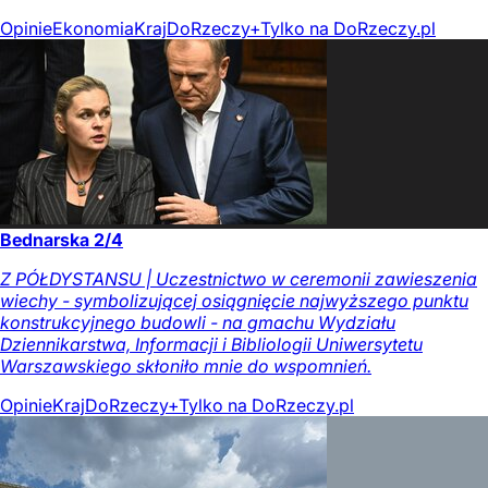
Opinie
Ekonomia
Kraj
DoRzeczy+
Tylko na DoRzeczy.pl
Bednarska 2/4
Z PÓŁDYSTANSU | Uczestnictwo w ceremonii zawieszenia
wiechy - symbolizującej osiągnięcie najwyższego punktu
konstrukcyjnego budowli - na gmachu Wydziału
Dziennikarstwa, Informacji i Bibliologii Uniwersytetu
Warszawskiego skłoniło mnie do wspomnień.
Opinie
Kraj
DoRzeczy+
Tylko na DoRzeczy.pl