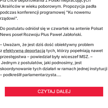
PiS chce deportowania z Polski niepracujących
Ukraińców w wieku poborowym. Propozycja padła
podczas konferencji programowej "Ku nowemu
rządowi".
Do postulatu odniósł się w czwartek na antenie Polsat
News poseł Rozwoju Plus Paweł Jabłoński.
– Uważam, że jest dziś dość obiektywny problem
z
efektywną deportacją
tych, którzy popełniają nawet
przestępstwa – powiedział były wiceszef MSZ. –
Jednym z postulatów, jaki podnosimy, jest
skoordynowanie tych działań w ramach jednej instytucji
– podkreślił parlamentarzysta....
CZYTAJ DALEJ