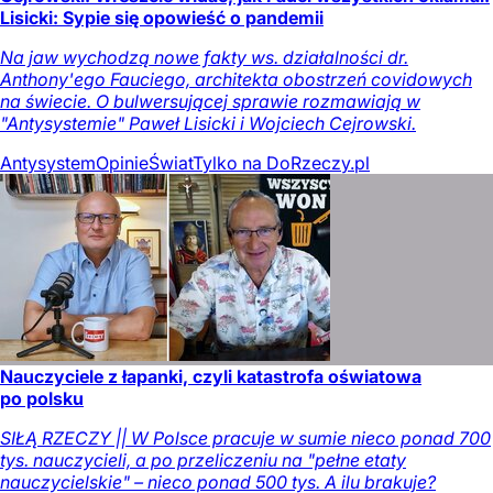
Lisicki: Sypie się opowieść o pandemii
Na jaw wychodzą nowe fakty ws. działalności dr.
Anthony'ego Fauciego, architekta obostrzeń covidowych
na świecie. O bulwersującej sprawie rozmawiają w
"Antysystemie" Paweł Lisicki i Wojciech Cejrowski.
Antysystem
Opinie
Świat
Tylko na DoRzeczy.pl
Nauczyciele z łapanki, czyli katastrofa oświatowa
po polsku
SIŁĄ RZECZY || W Polsce pracuje w sumie nieco ponad 700
tys. nauczycieli, a po przeliczeniu na "pełne etaty
nauczycielskie" – nieco ponad 500 tys. A ilu brakuje?