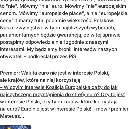
to "nie". Mówmy "nie" euro. Mówimy "nie" europejskim
cenom. Mówimy "europejskie płace", a nie "europejskie
ceny". I mamy tutaj poparcie większości Polaków.
Nasze zwycięstwo w tych najbliższych wyborach,
parlamentarnych będzie gwarancją, że w tej sprawie
postąpimy odpowiedzialnie i zgodnie z naszymi
interesami. My będziemy bronili interesów naszych
obywateli – podkreślał prezes PiS.
Premier: Waluta euro nie jest w interesie Polski,
ale krajów, które na niej korzystają
– W czyim interesie Koalicja Europejska dąży do jak
najszybszego przystąpienia do strefy euro? Czy to jest
w interesie Polski, czy tych krajów, które korzystają
na euro? Euro nie jest w interesie Polski! – mówił premier
Mateusz...