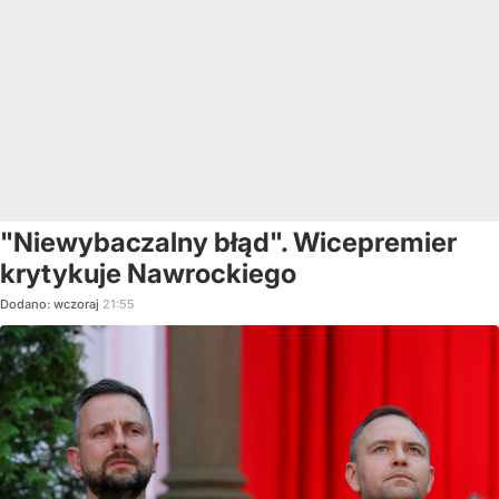
"Niewybaczalny błąd". Wicepremier
krytykuje Nawrockiego
Dodano:
wczoraj
21:55