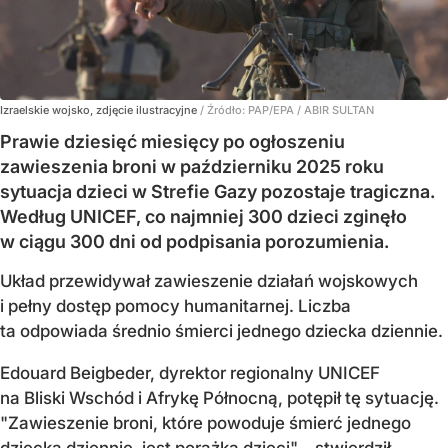
Izraelskie wojsko, zdjęcie ilustracyjne
/ Źródło:
PAP/EPA
/
ABIR SULTAN
Prawie dziesięć miesięcy po ogłoszeniu
zawieszenia broni w październiku 2025 roku
sytuacja dzieci w Strefie Gazy pozostaje tragiczna.
Według UNICEF, co najmniej 300 dzieci zginęło
w ciągu 300 dni od podpisania porozumienia.
Układ przewidywał zawieszenie działań wojskowych
i pełny dostęp pomocy humanitarnej. Liczba
ta odpowiada średnio śmierci jednego dziecka dziennie.
Edouard Beigbeder, dyrektor regionalny UNICEF
na Bliski Wschód i Afrykę Północną, potępił tę sytuację.
"Zawieszenie broni, które powoduje śmierć jednego
dziecka dziennie, jest porażką dzieci" – stwierdził.