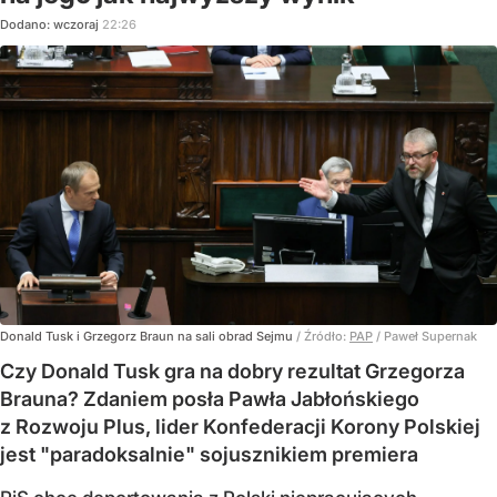
Dodano:
wczoraj
22:26
Donald Tusk i Grzegorz Braun na sali obrad Sejmu
/ Źródło:
PAP
/
Paweł Supernak
Czy Donald Tusk gra na dobry rezultat Grzegorza
Brauna? Zdaniem posła Pawła Jabłońskiego
z Rozwoju Plus, lider Konfederacji Korony Polskiej
jest "paradoksalnie" sojusznikiem premiera