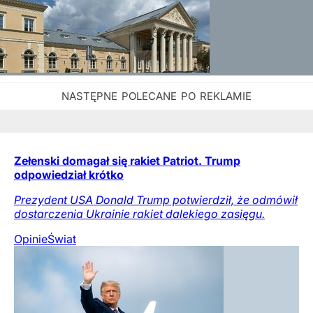
Zełenski domagał się rakiet Patriot. Trump
odpowiedział krótko
Prezydent USA Donald Trump potwierdził, że odmówił
dostarczenia Ukrainie rakiet dalekiego zasięgu.
Opinie
Świat