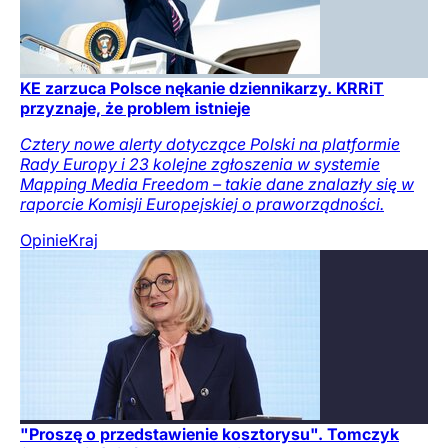
KE zarzuca Polsce nękanie dziennikarzy. KRRiT
przyznaje, że problem istnieje
Cztery nowe alerty dotyczące Polski na platformie
Rady Europy i 23 kolejne zgłoszenia w systemie
Mapping Media Freedom – takie dane znalazły się w
raporcie Komisji Europejskiej o praworządności.
Opinie
Kraj
"Proszę o przedstawienie kosztorysu". Tomczyk