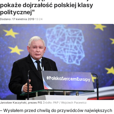
pokaże dojrzałość polskiej klasy
politycznej"
Dodano:
17
kwietnia
2019
13:24
Jarosław Kaczyński, prezes PiS
Źródło:
PAP
/
Wojciech Pacewicz
– Wysłałem przed chwilą do przywódców największych