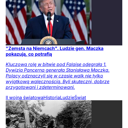
"Zemsta na Niemcach". Ludzie gen. Maczka
pokazują, co potrafią
Kluczową rolę w bitwie pod Falaise odegrała 1.
Dywizja Pancerna generała Stanisława Maczka.
Polacy odznaczyli się w czasie walk nie tylko
wyjątkową walecznością. Byli skuteczni, dobrze
przygotowani i zdeterminowani.
II wojna światowa
Historia
Ludzie
Świat