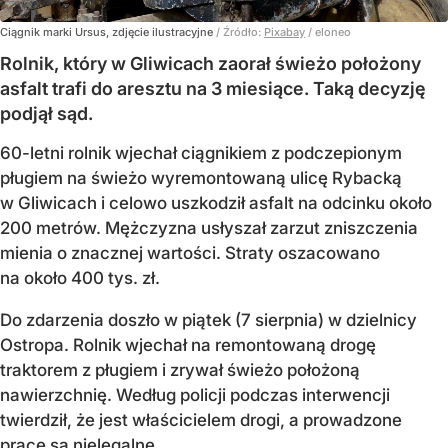
Ciągnik marki Ursus, zdjęcie ilustracyjne
/ Źródło:
Pixabay
/
eloneo
Rolnik, który w Gliwicach zaorał świeżo położony
asfalt trafi do aresztu na 3 miesiące. Taką decyzję
podjął sąd.
60-letni rolnik wjechał ciągnikiem z podczepionym
pługiem na świeżo wyremontowaną ulicę Rybacką
w Gliwicach i celowo uszkodził asfalt na odcinku około
200 metrów. Mężczyzna usłyszał zarzut zniszczenia
mienia o znacznej wartości. Straty oszacowano
na około 400 tys. zł.
Do zdarzenia doszło w piątek (7 sierpnia) w dzielnicy
Ostropa. Rolnik wjechał na remontowaną drogę
traktorem z pługiem i zrywał świeżo położoną
nawierzchnię. Według policji podczas interwencji
twierdził, że jest właścicielem drogi, a prowadzone
prace są nielegalne.