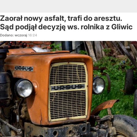
Zaorał nowy asfalt, trafi do aresztu.
Sąd podjął decyzję ws. rolnika z Gliwic
Dodano:
wczoraj
16:24