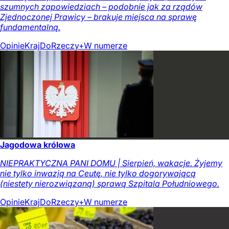
szumnych zapowiedziach – podobnie jak za rządów
Zjednoczonej Prawicy – brakuje miejsca na sprawę
fundamentalną.
Opinie
Kraj
DoRzeczy+
W numerze
Jagodowa królowa
NIEPRAKTYCZNA PANI DOMU | Sierpień, wakacje. Żyjemy
nie tylko inwazją na Ceutę, nie tylko dogorywającą
(niestety nierozwiązaną) sprawą Szpitala Południowego.
Opinie
Kraj
DoRzeczy+
W numerze