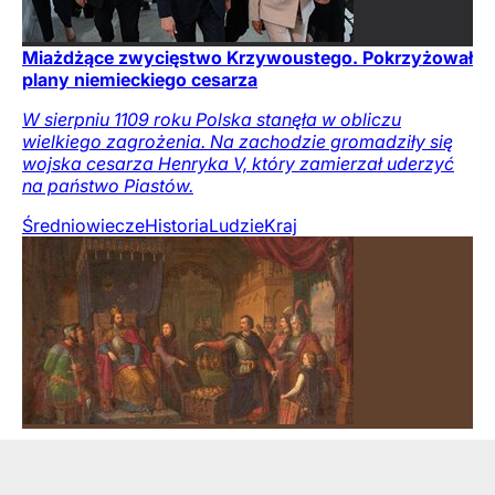
Miażdżące zwycięstwo Krzywoustego. Pokrzyżował
plany niemieckiego cesarza
W sierpniu 1109 roku Polska stanęła w obliczu
wielkiego zagrożenia. Na zachodzie gromadziły się
wojska cesarza Henryka V, który zamierzał uderzyć
na państwo Piastów.
Średniowiecze
Historia
Ludzie
Kraj