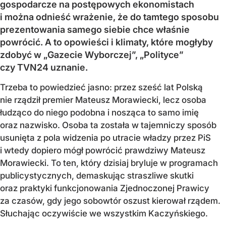
gospodarcze na postępowych ekonomistach
i można odnieść wrażenie, że do tamtego sposobu
prezentowania samego siebie chce właśnie
powrócić. A to opowieści i klimaty, które mogłyby
zdobyć w „Gazecie Wyborczej”, „Polityce”
czy TVN24 uznanie.
Trzeba to powiedzieć jasno: przez sześć lat Polską
nie rządził premier Mateusz Morawiecki, lecz osoba
łudząco do niego podobna i nosząca to samo imię
oraz nazwisko. Osoba ta została w tajemniczy sposób
usunięta z pola widzenia po utracie władzy przez PiS
i wtedy dopiero mógł powrócić prawdziwy Mateusz
Morawiecki. To ten, który dzisiaj bryluje w programach
publicystycznych, demaskując straszliwe skutki
oraz praktyki funkcjonowania Zjednoczonej Prawicy
za czasów, gdy jego sobowtór oszust kierował rządem.
Słuchając oczywiście we wszystkim Kaczyńskiego.