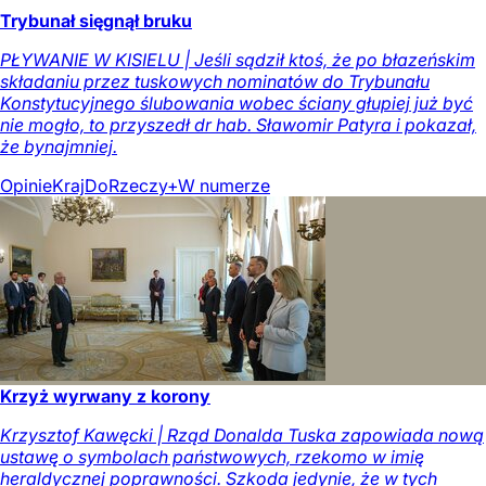
Trybunał sięgnął bruku
PŁYWANIE W KISIELU | Jeśli sądził ktoś, że po błazeńskim
składaniu przez tuskowych nominatów do Trybunału
Konstytucyjnego ślubowania wobec ściany głupiej już być
nie mogło, to przyszedł dr hab. Sławomir Patyra i pokazał,
że bynajmniej.
Opinie
Kraj
DoRzeczy+
W numerze
Krzyż wyrwany z korony
Krzysztof Kawęcki | Rząd Donalda Tuska zapowiada nową
ustawę o symbolach państwowych, rzekomo w imię
heraldycznej poprawności. Szkoda jedynie, że w tych