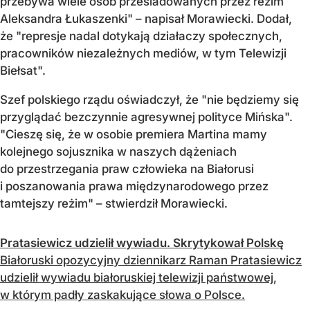
przebywa wiele osób prześladowanych przez reżim
Aleksandra Łukaszenki" – napisał Morawiecki. Dodał,
że "represje nadal dotykają działaczy społecznych,
pracowników niezależnych mediów, w tym Telewizji
Biełsat".
Szef polskiego rządu oświadczył, że "nie będziemy się
przyglądać bezczynnie agresywnej polityce Mińska".
"Cieszę się, że w osobie premiera Martina mamy
kolejnego sojusznika w naszych dążeniach
do przestrzegania praw człowieka na Białorusi
i poszanowania prawa międzynarodowego przez
tamtejszy reżim" – stwierdził Morawiecki.
Pratasiewicz udzielił wywiadu. Skrytykował Polskę
Białoruski opozycyjny dziennikarz Raman Pratasiewicz
udzielił wywiadu białoruskiej telewizji państwowej,
w którym padły zaskakujące słowa o Polsce.