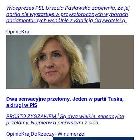
Wiceprezes PSL Urszula Pasławska zapewnia, że jej
partia nie wystartuje w przyszłorocznych wyborach
parlamentarnych wspólnie z Koalicją Obywatelską.
Opinie
Kraj
Dwa sensacyjne przełomy. Jeden w partii Tuska,
a drugi w PiS
PROSTO ZYGZAKIEM | Są dwa wielkie, sensacyjne
przełomy. Najpierw o pierwszym z nich.
Opinie
Kraj
DoRzeczy+
W numerze