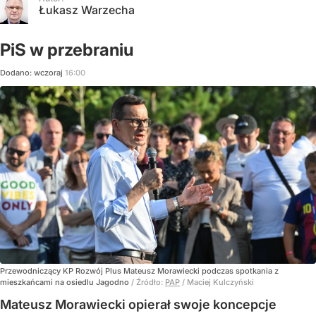
Łukasz Warzecha
PiS w przebraniu
Dodano:
wczoraj
16:00
Przewodniczący KP Rozwój Plus Mateusz Morawiecki podczas spotkania z
mieszkańcami na osiedlu Jagodno
/ Źródło:
PAP
/
Maciej Kulczyński
Mateusz Morawiecki opierał swoje koncepcje