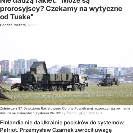
Nie dadzą rakiet. "Może są
prorosyjscy? Czekamy na wytyczne
od Tuska"
Dodano:
wczoraj
17:50
Żołnierze z 37. Dywizjonu Rakietowego Obrony Powietrznej rozpoczynają pełnienie
dyżuru na elementach systemu PATRIOT
/ Źródło:
PAP
/
Rafał Guz
Finlandia nie da Ukrainie pocisków do systemów
Patriot. Przemysław Czarnek zwrócił uwagę