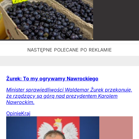
Żurek: To my ogrywamy Nawrockiego
Minister sprawiedliwości Waldemar Żurek przekonuje,
że rządzący są górą nad prezydentem Karolem
Nawrockim.
Opinie
Kraj