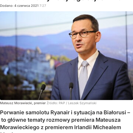
Dodano:
4
czerwca
2021
7:27
Mateusz Morawiecki, premier
Źródło:
PAP
/
Leszek Szymański
Porwanie samolotu Ryanair i sytuacja na Białorusi –
to główne tematy rozmowy premiera Mateusza
Morawieckiego z premierem Irlandii Michealem