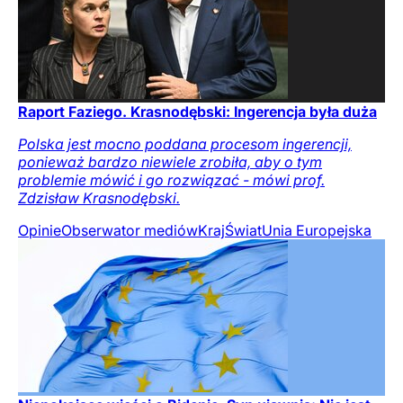
Raport Faziego. Krasnodębski: Ingerencja była duża
Polska jest mocno poddana procesom ingerencji,
ponieważ bardzo niewiele zrobiła, aby o tym
problemie mówić i go rozwiązać - mówi prof.
Zdzisław Krasnodębski.
Opinie
Obserwator mediów
Kraj
Świat
Unia Europejska