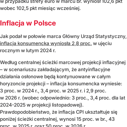
w przypadku strefy euro w marcu br. wyniósł 102,6 pkt
wobec 102,5 pkt miesiąc wcześniej.
Inflacja w Polsce
Jak podał w połowie marca Główny Urząd Statystyczny,
inflacja konsumencka wyniosła 2,8 proc.
w ujęciu
rocznym w lutym 2024 r.
Według centralnej ścieżki marcowej projekcji inflacyjnej
– w scenariuszu zakładającym, że antyinflacyjne
działania osłonowe będą kontynuowane w całym
horyzoncie projekcji – inflacja konsumencka wyniesie:
3 proc. w 2024 r., 3,4 proc. w 2025 r. i 2,9 proc.
w 2026 r. (wobec odpowiednio: 3 proc., 3,4 proc. dla lat
2024-2025 w projekcji listopadowej).
Prawdopodobieństwo, że inflacja CPI ukształtuje się
poniżej ścieżki centralnej, wynosi 15 proc. w br., 43
proc. w 2025 r. oraz 50 proc. w 2026 r.