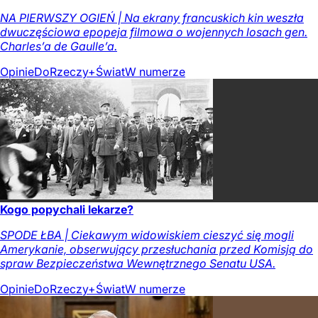
NA PIERWSZY OGIEŃ | Na ekrany francuskich kin weszła
dwuczęściowa epopeja filmowa o wojennych losach gen.
Charles’a de Gaulle’a.
Opinie
DoRzeczy+
Świat
W numerze
Kogo popychali lekarze?
SPODE ŁBA | Ciekawym widowiskiem cieszyć się mogli
Amerykanie, obserwujący przesłuchania przed Komisją do
spraw Bezpieczeństwa Wewnętrznego Senatu USA.
Opinie
DoRzeczy+
Świat
W numerze