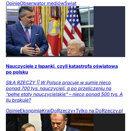
Opinie
Obserwator mediów
Świat
Nauczyciele z łapanki, czyli katastrofa oświatowa
po polsku
SIŁĄ RZECZY || W Polsce pracuje w sumie nieco
ponad 700 tys. nauczycieli, a po przeliczeniu na
"pełne etaty nauczycielskie" – nieco ponad 500 tys. A
ilu brakuje?
Opinie
Ekonomia
Kraj
DoRzeczy+
Tylko na DoRzeczy.pl