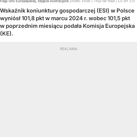
Flagi Unii Europejskiej, zdjęcie ilustracyjne
Źródło:
Flickr
/
Thijs ter Haar / CC BY 2.0
Wskaźnik koniunktury gospodarczej (ESI) w Polsce
wyniósł 101,8 pkt w marcu 2024 r. wobec 101,5 pkt
w poprzednim miesiącu podała Komisja Europejska
(KE).