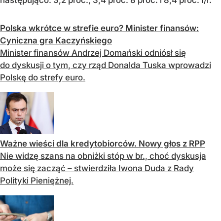
następująco: 3,2 proc., 3,4 proc. 8 proc. i 8,4 proc. r/r.
Polska wkrótce w strefie euro? Minister finansów:
Cyniczna gra Kaczyńskiego
Minister finansów Andrzej Domański odniósł się
do dyskusji o tym, czy rząd Donalda Tuska wprowadzi
Polskę do strefy euro.
Ważne wieści dla kredytobiorców. Nowy głos z RPP
Nie widzę szans na obniżki stóp w br., choć dyskusja
może się zacząć – stwierdziła Iwona Duda z Rady
Polityki Pieniężnej.