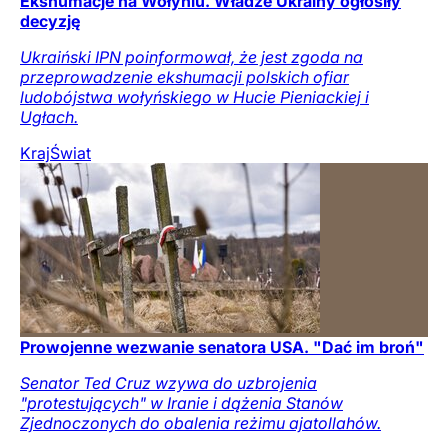
Ekshumacje na Wołyniu. Władze Ukrainy ogłosiły
decyzję
Ukraiński IPN poinformował, że jest zgoda na
przeprowadzenie ekshumacji polskich ofiar
ludobójstwa wołyńskiego w Hucie Pieniackiej i
Ugłach.
Kraj
Świat
Prowojenne wezwanie senatora USA. "Dać im broń"
Senator Ted Cruz wzywa do uzbrojenia
"protestujących" w Iranie i dążenia Stanów
Zjednoczonych do obalenia reżimu ajatollahów.