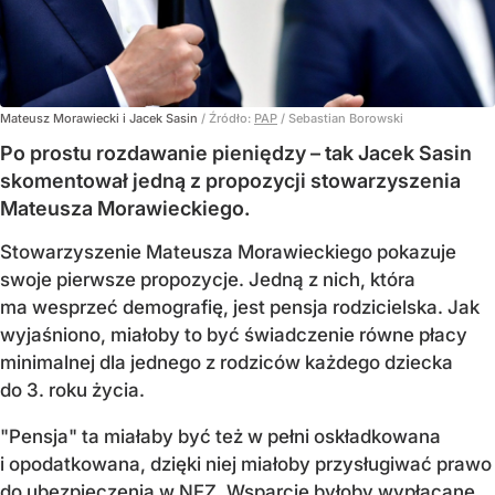
Mateusz Morawiecki i Jacek Sasin
/ Źródło:
PAP
/
Sebastian Borowski
Po prostu rozdawanie pieniędzy – tak Jacek Sasin
skomentował jedną z propozycji stowarzyszenia
Mateusza Morawieckiego.
Stowarzyszenie Mateusza Morawieckiego pokazuje
swoje pierwsze propozycje. Jedną z nich, która
ma wesprzeć demografię, jest pensja rodzicielska. Jak
wyjaśniono, miałoby to być świadczenie równe płacy
minimalnej dla jednego z rodziców każdego dziecka
do 3. roku życia.
"Pensja" ta miałaby być też w pełni oskładkowana
i opodatkowana, dzięki niej miałoby przysługiwać prawo
do ubezpieczenia w NFZ. Wsparcie byłoby wypłacane