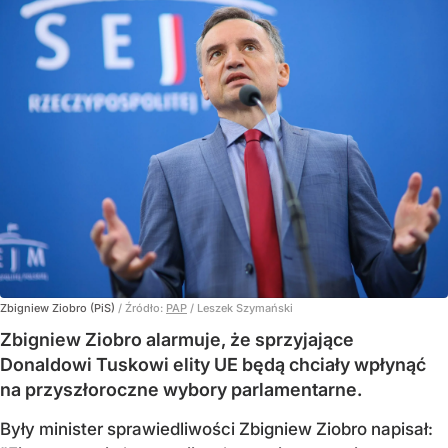
Zbigniew Ziobro (PiS)
/ Źródło:
PAP
/
Leszek Szymański
Zbigniew Ziobro alarmuje, że sprzyjające
Donaldowi Tuskowi elity UE będą chciały wpłynąć
na przyszłoroczne wybory parlamentarne.
Były minister sprawiedliwości Zbigniew Ziobro napisał: