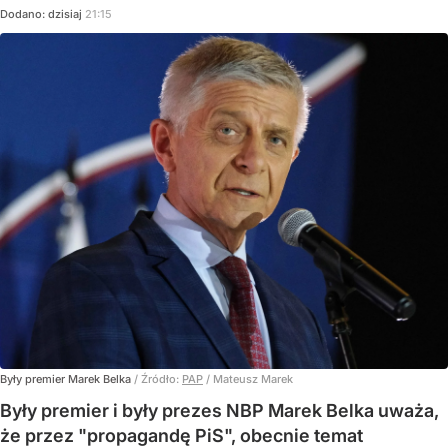
Dodano:
dzisiaj
21:15
Były premier Marek Belka
/ Źródło:
PAP
/
Mateusz Marek
Były premier i były prezes NBP Marek Belka uważa,
że przez "propagandę PiS", obecnie temat