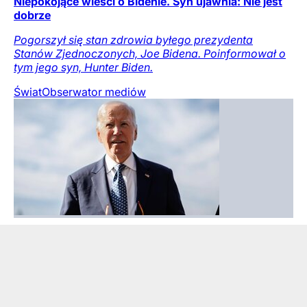
Niepokojące wieści o Bidenie. Syn ujawnia: Nie jest
dobrze
Pogorszył się stan zdrowia byłego prezydenta
Stanów Zjednoczonych, Joe Bidena. Poinformował o
tym jego syn, Hunter Biden.
Świat
Obserwator mediów