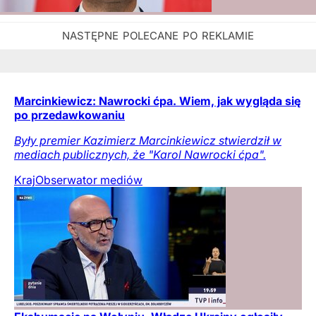
Marcinkiewicz: Nawrocki ćpa. Wiem, jak wygląda się
po przedawkowaniu
Były premier Kazimierz Marcinkiewicz stwierdził w
mediach publicznych, że "Karol Nawrocki ćpa".
Kraj
Obserwator mediów