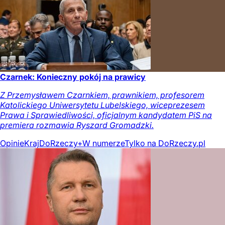
Czarnek: Konieczny pokój na prawicy
Z Przemysławem Czarnkiem, prawnikiem, profesorem
Katolickiego Uniwersytetu Lubelskiego, wiceprezesem
Prawa i Sprawiedliwości, oficjalnym kandydatem PiS na
premiera rozmawia Ryszard Gromadzki.
Opinie
Kraj
DoRzeczy+
W numerze
Tylko na DoRzeczy.pl