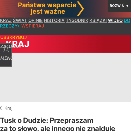
ROZWIŃ
▼
KRAJ
ŚWIAT
OPINIE
HISTORIA
TYGODNIK
KSIĄŻKI
WIDEO
DO
RZECZY+
WSPIERAJ
SUBSKRYBUJ
KRAJ
ZALOGUJ
MENU
Kraj
Tusk o Dudzie: Przepraszam
za to słowo, ale innego nie znajduję