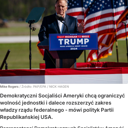
Mike Rogers
/ Źródło:
PAP/EPA
/
NICK HAGEN
Demokratyczni Socjaliści Ameryki chcą ograniczyć
wolność jednostki i dalece rozszerzyć zakres
władzy rządu federalnego - mówi polityk Partii
Republikańskiej USA.