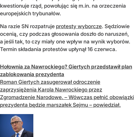
kwestionuje rząd, powołując się m.in. na orzeczenia
europejskich trybunałów.
Na razie SN rozpatruje
protesty wyborcze
. Sędziowie
ocenią, czy podczas głosowania doszło do naruszeń,
a jeśli tak, to czy miały one wpływ na wynik wyborów.
Termin składania protestów upłynął 16 czerwca.
Hołownia za Nawrockiego? Giertych przedstawił plan
zablokowania prezydenta
Roman Giertych zasugerował odroczenie
zaprzysiężenia Karola Nawrockiego przez
Zgromadzenie Narodowe. – Wówczas pełnić obowiązki
prezydenta będzie marszałek Sejmu – powiedział.