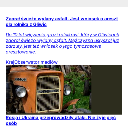
Zaorał świeżo wylany asfalt. Jest wniosek o areszt
dla rolnika z Gliwic
Do 10 lat więzienia grozi rolnikowi, który w Gliwicach
zaorał świeżo wylany asfalt. Mężczyzna usłyszał już
zarzuty, jest też wniosek o jego tymczasowe
aresztowanie.
Kraj
Obserwator mediów
Rosja i Ukraina przeprowadziły ataki. Nie żyje pięć
osób