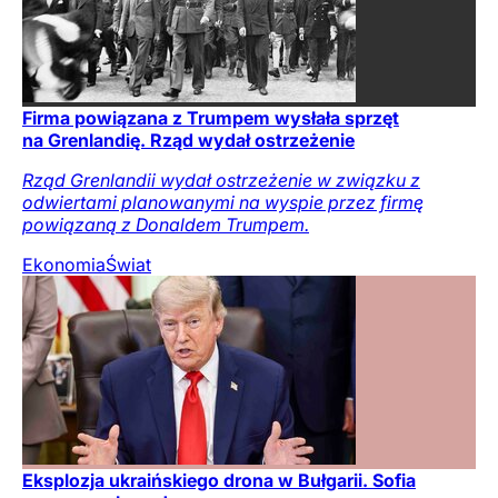
Firma powiązana z Trumpem wysłała sprzęt
na Grenlandię. Rząd wydał ostrzeżenie
Rząd Grenlandii wydał ostrzeżenie w związku z
odwiertami planowanymi na wyspie przez firmę
powiązaną z Donaldem Trumpem.
Ekonomia
Świat
Eksplozja ukraińskiego drona w Bułgarii. Sofia