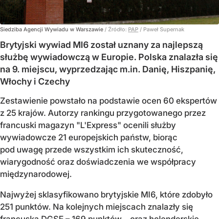
Siedziba Agencji Wywiadu w Warszawie
/ Źródło:
PAP
/
Paweł Supernak
Brytyjski wywiad MI6 został uznany za najlepszą
służbę wywiadowczą w Europie. Polska znalazła się
na 9. miejscu, wyprzedzając m.in. Danię, Hiszpanię,
Włochy i Czechy
Zestawienie powstało na podstawie ocen 60 ekspertów
z 25 krajów. Autorzy rankingu przygotowanego przez
francuski magazyn "L'Express" ocenili służby
wywiadowcze 21 europejskich państw, biorąc
pod uwagę przede wszystkim ich skuteczność,
wiarygodność oraz doświadczenia we współpracy
międzynarodowej.
Najwyżej sklasyfikowano brytyjskie MI6, które zdobyło
251 punktów. Na kolejnych miejscach znalazły się
francuska DGSE – 169 punktów – oraz holenderskie