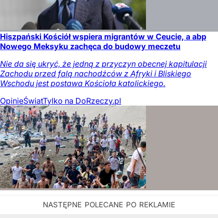
Hiszpański Kościół wspiera migrantów w Ceucie, a abp
Nowego Meksyku zachęca do budowy meczetu
Nie da się ukryć, że jedną z przyczyn obecnej kapitulacji
Zachodu przed falą nachodźców z Afryki i Bliskiego
Wschodu jest postawa Kościoła katolickiego.
Opinie
Świat
Tylko na DoRzeczy.pl