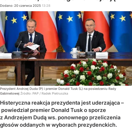
Dodano:
20
czerwca
2025
13:28
Prezydent Andrzej Duda (P) i premier Donald Tusk (L) na posiedzeniu Rady
Gabinetowej
Źródło:
PAP
/
Radek Pietruszka
Histeryczna reakcja prezydenta jest uderzająca –
powiedział premier Donald Tusk o sporze
z Andrzejem Dudą ws. ponownego przeliczenia
głosów oddanych w wyborach prezydenckich.