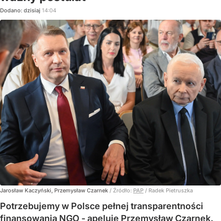
Dodano:
dzisiaj
14:04
Jarosław Kaczyński, Przemysław Czarnek
/ Źródło:
PAP
/
Radek Pietruszka
Potrzebujemy w Polsce pełnej transparentności
finansowania NGO - apeluje Przemysław Czarnek.