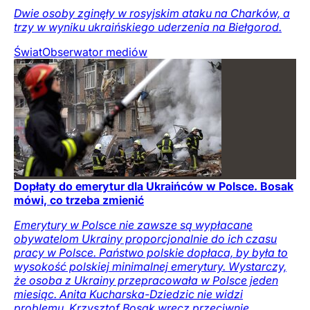
Dwie osoby zginęły w rosyjskim ataku na Charków, a
trzy w wyniku ukraińskiego uderzenia na Biełgorod.
Świat
Obserwator mediów
Dopłaty do emerytur dla Ukraińców w Polsce. Bosak
mówi, co trzeba zmienić
Emerytury w Polsce nie zawsze są wypłacane
obywatelom Ukrainy proporcjonalnie do ich czasu
pracy w Polsce. Państwo polskie dopłaca, by była to
wysokość polskiej minimalnej emerytury. Wystarczy,
że osoba z Ukrainy przepracowała w Polsce jeden
miesiąc. Anita Kucharska-Dziedzic nie widzi
problemu, Krzysztof Bosak wręcz przeciwnie.