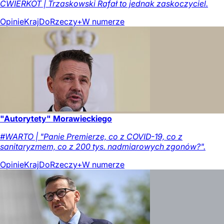
ĆWIERKOT | Trzaskowski Rafał to jednak zaskoczyciel.
Opinie
Kraj
DoRzeczy+
W numerze
"Autorytety" Morawieckiego
#WARTO | "Panie Premierze, co z COVID-19, co z
sanitaryzmem, co z 200 tys. nadmiarowych zgonów?".
Opinie
Kraj
DoRzeczy+
W numerze