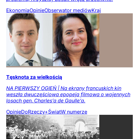
Ekonomia
Opinie
Obserwator mediów
Kraj
Tęsknota za wielkością
NA PIERWSZY OGIEŃ | Na ekrany francuskich kin
weszła dwuczęściowa epopeja filmowa o wojennych
losach gen. Charles’a de Gaulle’a.
Opinie
DoRzeczy+
Świat
W numerze