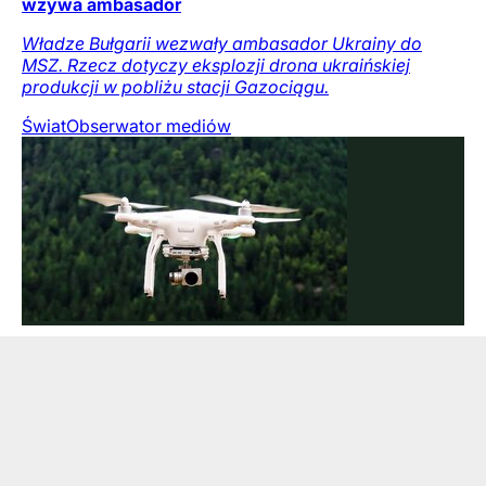
wzywa ambasador
Władze Bułgarii wezwały ambasador Ukrainy do
MSZ. Rzecz dotyczy eksplozji drona ukraińskiej
produkcji w pobliżu stacji Gazociągu.
Świat
Obserwator mediów