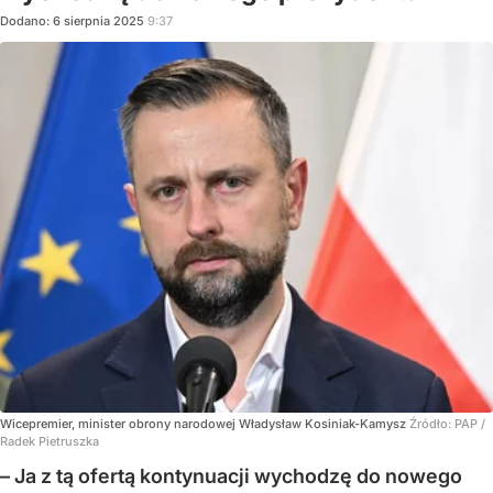
Dodano:
6
sierpnia
2025
9:37
Wicepremier, minister obrony narodowej Władysław Kosiniak-Kamysz
Źródło:
PAP
/
Radek Pietruszka
– Ja z tą ofertą kontynuacji wychodzę do nowego