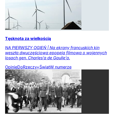
Tęsknota za wielkością
NA PIERWSZY OGIEŃ | Na ekrany francuskich kin
weszła dwuczęściowa epopeja filmowa o wojennych
losach gen. Charles’a de Gaulle’a.
Opinie
DoRzeczy+
Świat
W numerze