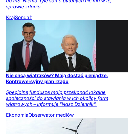
do PiS. Niemal tyle samo pytanych nie ma w tej
sprawie zdania.
Kraj
Sondaż
Nie chcą wiatraków? Mają dostać pieniądze.
Kontrowersyjny plan rządu
Specjalne fundusze mają przekonać lokalne
społeczności do stawiania w ich okolicy farm
wiatrowych – informuje "Nasz Dziennik".
Ekonomia
Obserwator mediów