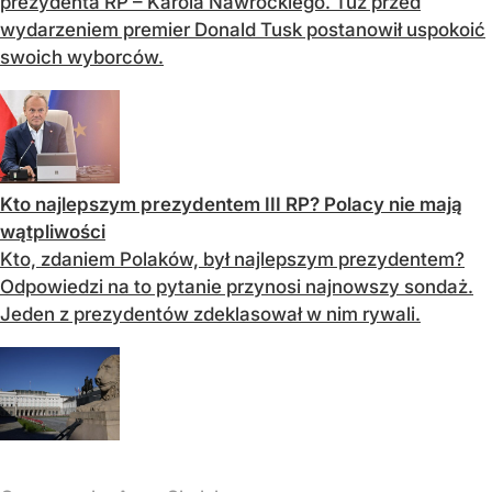
prezydenta RP – Karola Nawrockiego. Tuż przed
wydarzeniem premier Donald Tusk postanowił uspokoić
swoich wyborców.
Kto najlepszym prezydentem III RP? Polacy nie mają
wątpliwości
Kto, zdaniem Polaków, był najlepszym prezydentem?
Odpowiedzi na to pytanie przynosi najnowszy sondaż.
Jeden z prezydentów zdeklasował w nim rywali.