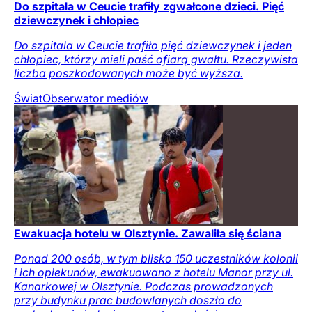
Do szpitala w Ceucie trafiły zgwałcone dzieci. Pięć
dziewczynek i chłopiec
Do szpitala w Ceucie trafiło pięć dziewczynek i jeden
chłopiec, którzy mieli paść ofiarą gwałtu. Rzeczywista
liczba poszkodowanych może być wyższa.
Świat
Obserwator mediów
Ewakuacja hotelu w Olsztynie. Zawaliła się ściana
Ponad 200 osób, w tym blisko 150 uczestników kolonii
i ich opiekunów, ewakuowano z hotelu Manor przy ul.
Kanarkowej w Olsztynie. Podczas prowadzonych
przy budynku prac budowlanych doszło do