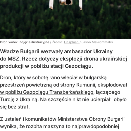
Dron wabik. Zdjęcie ilustracyjne
/ Źródło:
Unsplash
/
Jason Mavrommatis
Władze Bułgarii wezwały ambasador Ukrainy
do MSZ. Rzecz dotyczy eksplozji drona ukraińskiej
produkcji w pobliżu stacji Gazociągu.
Dron, który w sobotę rano wleciał w bułgarską
przestrzeń powietrzną od strony Rumunii,
eksplodował
w pobliżu Gazociągu Transbałkańskiego
, łączącego
Turcję z Ukrainą. Na szczęście nikt nie ucierpiał i obyło
się bez strat.
Z ustaleń i komunikatów Ministerstwa Obrony Bułgarii
wynika, że rozbita maszyna to najprawdopodobniej