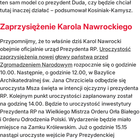
ten sam model co prezydent Duda, czy będzie chciał
tutaj inaczej działać – podsumował Kosiniak-Kamysz.
Zaprzysiężenie Karola Nawrockiego
Przypomnijmy, że to właśnie dziś Karol Nawrocki
obejmie oficjalnie urząd Prezydenta RP.
Uroczystość
zaprzysiężenia nowej głowy państwa przed
Zgromadzeniem Narodowym
rozpocznie się o godzinie
10.00. Następnie, o godzinie 12.00, w Bazylice
Archikatedralnej św. Jana Chrzciciela odbędzie się
uroczysta Msza święta w intencji ojczyzny i prezydenta
RP. Kolejnym punkt uroczystości zaplanowany został
na godzinę 14.00. Będzie to uroczystość inwestytury
Prezydenta RP na Wielkiego Mistrza Orderu Orła Białego
i Orderu Odrodzenia Polski. Wydarzenie będzie miało
miejsce na Zamku Królewskim. Już o godzinie 15.15
nastąpi uroczyste wejście Pary Prezydenckiej