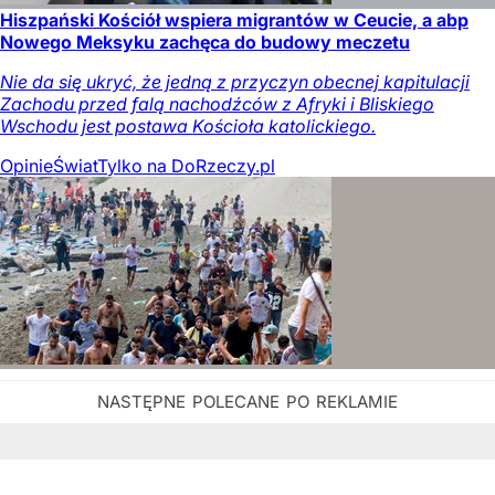
Hiszpański Kościół wspiera migrantów w Ceucie, a abp
Nowego Meksyku zachęca do budowy meczetu
Nie da się ukryć, że jedną z przyczyn obecnej kapitulacji
Zachodu przed falą nachodźców z Afryki i Bliskiego
Wschodu jest postawa Kościoła katolickiego.
Opinie
Świat
Tylko na DoRzeczy.pl