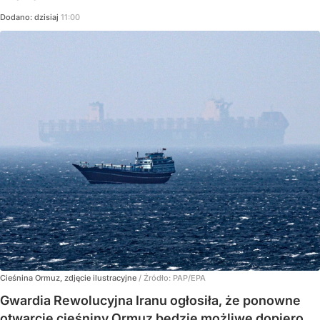
Dodano:
dzisiaj
11:00
Cieśnina Ormuz, zdjęcie ilustracyjne
/ Źródło:
PAP/EPA
Gwardia Rewolucyjna Iranu ogłosiła, że ponowne
otwarcie cieśniny Ormuz będzie możliwe dopiero