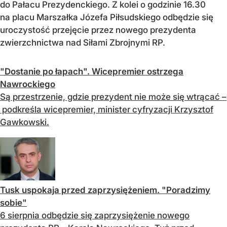
do Pałacu Prezydenckiego. Z kolei o godzinie 16.30
na placu Marszałka Józefa Piłsudskiego odbędzie się
uroczystość przejęcie przez nowego prezydenta
zwierzchnictwa nad Siłami Zbrojnymi RP.
"Dostanie po łapach". Wicepremier ostrzega
Nawrockiego
Są przestrzenie, gdzie prezydent nie może się wtrącać –
podkreśla wicepremier, minister cyfryzacji Krzysztof
Gawkowski.
Tusk uspokaja przed zaprzysiężeniem. "Poradzimy
sobie"
6 sierpnia odbędzie się zaprzysiężenie nowego