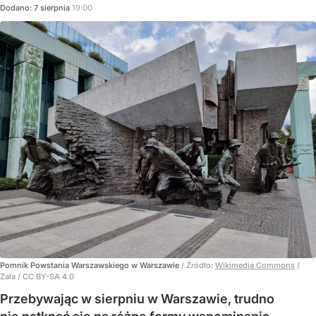
Dodano:
7
sierpnia
19:00
Pomnik Powstania Warszawskiego w Warszawie
/ Źródło:
Wikimedia Commons
/
Zala / CC BY-SA 4.0
Przebywając w sierpniu w Warszawie, trudno