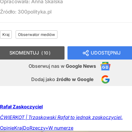
Opracowała:
Anna Skalska
Źródło:
300polityka.pl
Kraj
Obserwator mediów
SKOMENTUJ
UDOSTĘPNIJ
10
Obserwuj nas
w
Google News
Dodaj jako
źródło w Google
Rafał Zaskoczyciel
ĆWIERKOT | Trzaskowski Rafał to jednak zaskoczyciel.
Opinie
Kraj
DoRzeczy+
W numerze