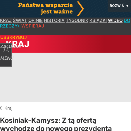
ROZWIŃ
▼
KRAJ
ŚWIAT
OPINIE
HISTORIA
TYGODNIK
KSIĄŻKI
WIDEO
DO
RZECZY+
WSPIERAJ
SUBSKRYBUJ
KRAJ
ZALOGUJ
MENU
Kraj
Kosiniak-Kamysz: Z tą ofertą
wychodzę do nowego prezydenta