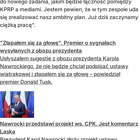
do nowego zadania, jakim będzie łączność pomiędzy
KPRP a mediami. Jestem pewien, że w tym zespole uda
się zrealizować nasz ambitny plan. Już dziś zaczynamy
ciężką pracę".
"Złapałem się za głowę". Premier o sygnałach
wysyłanych z obozu prezydenta
Usłyszałem sugestie z obozu prezydenta Karola
Nawrockiego, że nie będzie chciał podpisać ustawy
wiatrakowej i złapałem się za głowę – powiedział
premier Donald Tusk.
Nawrocki przedstawi projekt ws. CPK. Jest komentarz
Laska
Prezydent Karol Nawrocki złoży projekt ustawy