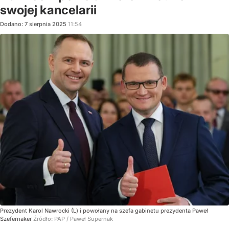
swojej kancelarii
Dodano:
7
sierpnia
2025
11:54
Prezydent Karol Nawrocki (L) i powołany na szefa gabinetu prezydenta Paweł
Szefernaker
Źródło:
PAP
/
Paweł Supernak