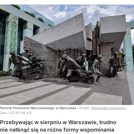
Pomnik Powstania Warszawskiego w Warszawie
/ Źródło:
Wikimedia Commons
/
Zala / CC BY-SA 4.0
Przebywając w sierpniu w Warszawie, trudno
nie natknąć się na różne formy wspominania