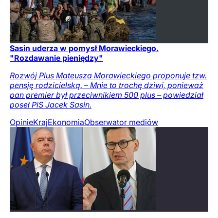
Sasin uderza w pomysł Morawieckiego.
"Rozdawanie pieniędzy"
Rozwój Plus Mateusza Morawieckiego proponuje tzw.
pensję rodzicielską. – Mnie to trochę dziwi, ponieważ
pan premier był przeciwnikiem 500 plus – powiedział
poseł PiS Jacek Sasin.
Opinie
Kraj
Ekonomia
Obserwator mediów