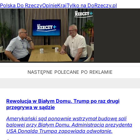
Polska Do Rzeczy
Opinie
Kraj
Tylko na DoRzeczy.pl
Rewolucja w Białym Domu. Trump po raz drugi
przegrywa w sądzie
Amerykański sąd ponownie wstrzymał budowę sali
balowej przy Białym Domu. Administracja prezydenta
USA Donalda Trumpa zapowiada odwołanie.