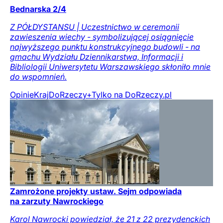
Bednarska 2/4
Z PÓŁDYSTANSU | Uczestnictwo w ceremonii
zawieszenia wiechy - symbolizującej osiągnięcie
najwyższego punktu konstrukcyjnego budowli - na
gmachu Wydziału Dziennikarstwa, Informacji i
Bibliologii Uniwersytetu Warszawskiego skłoniło mnie
do wspomnień.
Opinie
Kraj
DoRzeczy+
Tylko na DoRzeczy.pl
Zamrożone projekty ustaw. Sejm odpowiada
na zarzuty Nawrockiego
Karol Nawrocki powiedział, że 21 z 22 prezydenckich