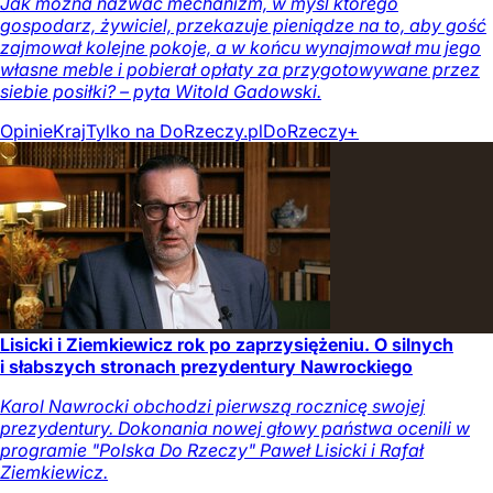
Jak można nazwać mechanizm, w myśl którego
gospodarz, żywiciel, przekazuje pieniądze na to, aby gość
zajmował kolejne pokoje, a w końcu wynajmował mu jego
własne meble i pobierał opłaty za przygotowywane przez
siebie posiłki? – pyta Witold Gadowski.
Opinie
Kraj
Tylko na DoRzeczy.pl
DoRzeczy+
Lisicki i Ziemkiewicz rok po zaprzysiężeniu. O silnych
i słabszych stronach prezydentury Nawrockiego
Karol Nawrocki obchodzi pierwszą rocznicę swojej
prezydentury. Dokonania nowej głowy państwa ocenili w
programie "Polska Do Rzeczy" Paweł Lisicki i Rafał
Ziemkiewicz.