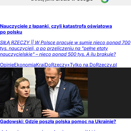
Nauczyciele z łapanki, czyli katastrofa oświatowa
po polsku
SIŁĄ RZECZY || W Polsce pracuje w sumie nieco ponad 700
tys. nauczycieli, a po przeliczeniu na "pełne etaty
nauczycielskie" – nieco ponad 500 tys. A ilu brakuje?
Opinie
Ekonomia
Kraj
DoRzeczy+
Tylko na DoRzeczy.pl
Gadowski: Gdzie poszła polska pomoc na Ukrainie?