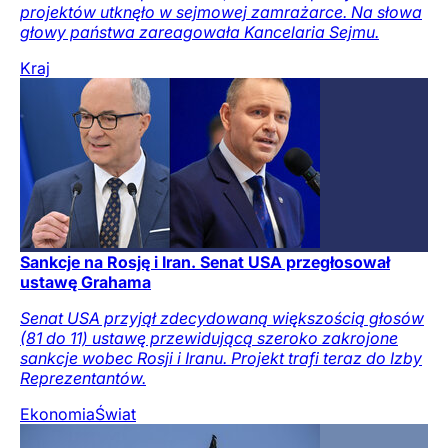
projektów utknęło w sejmowej zamrażarce. Na słowa
głowy państwa zareagowała Kancelaria Sejmu.
Kraj
Sankcje na Rosję i Iran. Senat USA przegłosował
ustawę Grahama
Senat USA przyjął zdecydowaną większością głosów
(81 do 11) ustawę przewidującą szeroko zakrojone
sankcje wobec Rosji i Iranu. Projekt trafi teraz do Izby
Reprezentantów.
Ekonomia
Świat