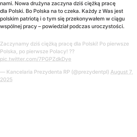
nami. Nowa drużyna zaczyna dziś ciężką pracę
dla Polski. Bo Polska na to czeka. Każdy z Was jest
polskim patriotą i o tym się przekonywałem w ciągu
wspólnej pracy – powiedział podczas uroczystości.
Zaczynamy dziś ciężką pracę dla Polski! Po pierwsze
Polska, po pierwsze Polacy! ??
pic.twitter.com/7PGPZdkDye
— Kancelaria Prezydenta RP (@prezydentpl)
August 7,
2025