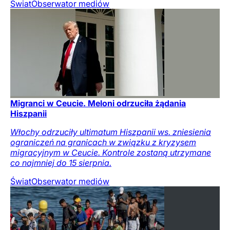
Świat
Obserwator mediów
Migranci w Ceucie. Meloni odrzuciła żądania
Hiszpanii
Włochy odrzuciły ultimatum Hiszpanii ws. zniesienia
ograniczeń na granicach w związku z kryzysem
migracyjnym w Ceucie. Kontrole zostaną utrzymane
co najmniej do 15 sierpnia.
Świat
Obserwator mediów