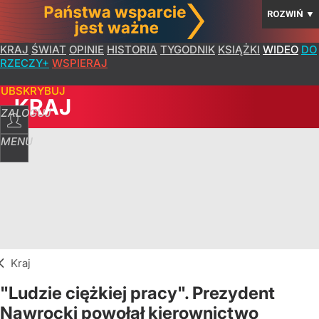
ROZWIŃ
▼
KRAJ
ŚWIAT
OPINIE
HISTORIA
TYGODNIK
KSIĄŻKI
WIDEO
DO
RZECZY+
WSPIERAJ
SUBSKRYBUJ
KRAJ
ZALOGUJ
MENU
Kraj
"Ludzie ciężkiej pracy". Prezydent
Nawrocki powołał kierownictwo