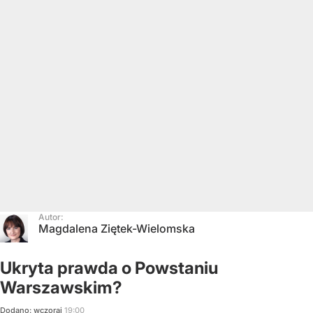
Autor:
Magdalena Ziętek-Wielomska
Ukryta prawda o Powstaniu
Warszawskim?
Dodano:
wczoraj
19:00