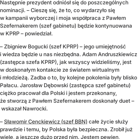
Następnie prezydent odniósł się do poszczególnych
nominacji. – Cieszę się, że to, co wydarzyło się
w kampanii wyborczej i moja współpraca z Pawłem
Szefernakerem (szef gabinetu) będzie kontynuowana
w KPRP – powiedział.
– Zbigniew Bogucki (szef KPRP) – jego umiejętność
i wiedza będzie u nas niezbędna. Adam Andruszkiewicz
(zastępca szefa KPRP), jak wszyscy widzieliśmy, jest
w doskonałym kontakcie ze światem wirtualnym
i młodzieżą. Zadba o to, by kolejne pokolenia były blisko
Pałacu. Jarosław Dębowski (zastępca szef gabinetu)
ciężko pracował dla Polski i jestem przekonany,
że stworzą z Pawłem Szefernakerem doskonały duet –
wskazał Nawrocki.
–
Sławomir Cenckiewicz (szef BBN)
całe życie służy
prawdzie i temu, by Polska była bezpieczna. Zrobił już
wiele, a jeszcze dużo przed nim. Jestem pewien,