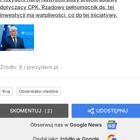
dotyczący CPK. Rządowy pełnomocnik ds. tej
inwestycji ma wątpliwości, co do tej inicjatywy.
Źródło:
X
/
prezydent.pl
Kraj
Obserwator mediów
SKOMENTUJ
UDOSTĘPNIJ
2
Obserwuj nas
w
Google News
Dodaj jako
źródło w Google