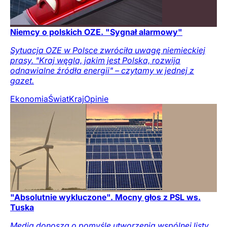
Niemcy o polskich OZE. "Sygnał alarmowy"
Sytuacja OZE w Polsce zwróciła uwagę niemieckiej
prasy. "Kraj węgla, jakim jest Polska, rozwija
odnawialne źródła energii" – czytamy w jednej z
gazet.
Ekonomia
Świat
Kraj
Opinie
"Absolutnie wykluczone". Mocny głos z PSL ws.
Tuska
Media donoszą o pomyśle utworzenia wspólnej listy