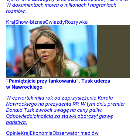
W dokumentach mowa o milionach i nagraniach
rozmów.
Kraj
Show-biznes
Gwiazdy
Rozrywka
"Pamiętajcie przy tankowaniu". Tusk uderza
w Nawrockiego
W czwartek mija rok od zaprzysiężenia Karola
Nawrockiego na prezydenta RP. W tym dniu premier
Donald Tusk zwrócił uwagę na ceny paliw.
Odpowiedzialnością za stawki obarczył głowę
państwa.
Opinie
Kraj
Ekonomia
Obserwator mediów