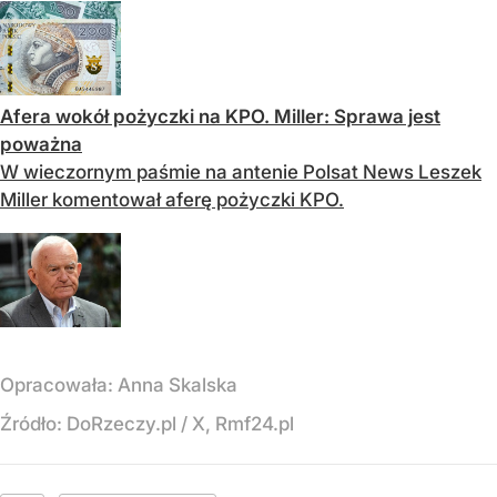
Afera wokół pożyczki na KPO. Miller: Sprawa jest
poważna
W wieczornym paśmie na antenie Polsat News Leszek
Miller komentował aferę pożyczki KPO.
Opracowała:
Anna Skalska
Źródło:
DoRzeczy.pl
/
X, Rmf24.pl