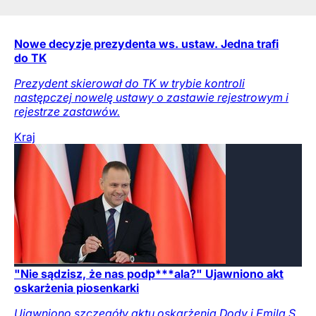
Nowe decyzje prezydenta ws. ustaw. Jedna trafi
do TK
Prezydent skierował do TK w trybie kontroli
następczej nowelę ustawy o zastawie rejestrowym i
rejestrze zastawów.
Kraj
"Nie sądzisz, że nas podp***ala?" Ujawniono akt
oskarżenia piosenkarki
Ujawniono szczegóły aktu oskarżenia Dody i Emila S.