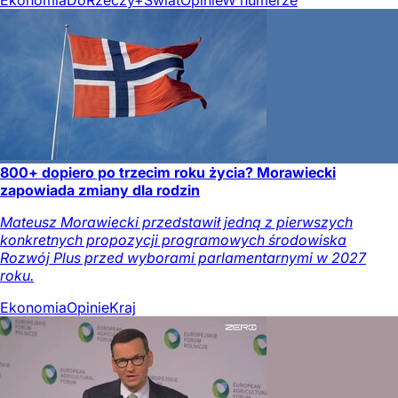
800+ dopiero po trzecim roku życia? Morawiecki
zapowiada zmiany dla rodzin
Mateusz Morawiecki przedstawił jedną z pierwszych
konkretnych propozycji programowych środowiska
Rozwój Plus przed wyborami parlamentarnymi w 2027
roku.
Ekonomia
Opinie
Kraj