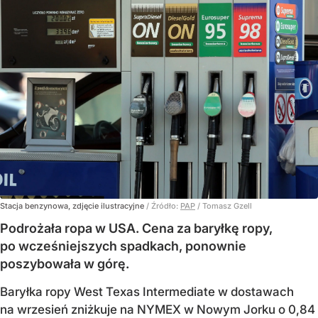
Stacja benzynowa, zdjęcie ilustracyjne
/ Źródło:
PAP
/
Tomasz Gzell
Podrożała ropa w USA. Cena za baryłkę ropy,
po wcześniejszych spadkach, ponownie
poszybowała w górę.
Baryłka ropy West Texas Intermediate w dostawach
na wrzesień zniżkuje na NYMEX w Nowym Jorku o 0,84