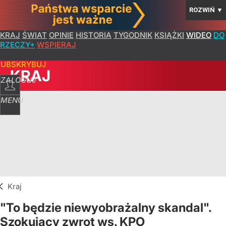
ROZWIŃ
▼
KRAJ
ŚWIAT
OPINIE
HISTORIA
TYGODNIK
KSIĄŻKI
WIDEO
DO
RZECZY+
WSPIERAJ
SUBSKRYBUJ
KRAJ
ZALOGUJ
MENU
Kraj
"To będzie niewyobrażalny skandal".
Szokujący zwrot ws. KPO