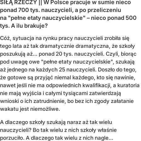
SIŁĄ RZECZY || W Polsce pracuje w sumie nieco
ponad 700 tys. nauczycieli, a po przeliczeniu
na "pełne etaty nauczycielskie" – nieco ponad 500
tys. A ilu brakuje?
Cóż, sytuacja na rynku pracy nauczycieli zrobiła się
tego lata aż tak dramatycznie dramatyczna, że szkoły
poszukują aż… ponad 20 tys. nauczycieli. Czyli, biorąc
pod uwagę owe "pełne etaty nauczycielskie", szukają
aż jednego na każdych 25 nauczycieli. Doszło do tego,
że gotowe są przyjąć niemal każdego, kto się nawinie,
nawet jeśli nie ma odpowiednich kwalifikacji, a kuratoria
nie mają wyjścia i całymi tysiącami zatwierdzają
wnioski o ich zatrudnienie, bo bez ich zgody załatanie
wakatu jest niemożliwe.
A dlaczego szkoły szukają naraz aż tak wielu
nauczycieli? Bo tak wielu z nich szkoły właśnie
porzuciło. A dlaczego tak wielu z nich nagle...