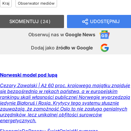
Kraj
Obserwator mediów
SKOMENTUJ
UDOSTĘPNIJ
24
Obserwuj nas
w
Google News
Dodaj jako
źródło w Google
Norweski model pod lupą
Cezary Zawalski | Aż 60 proc. krajowego majątku znajduje
się bezpośrednio w rękach państwa, a w europejskim
rankingu skali własności publicznej Norwegię wyprzedzają
jedynie Białoruś i Rosja. Krytycy tego systemu słusznie
zauważają, że zamożność Oslo to nie zasługa genialnych
urzędników, lecz unikalnej obfitości surowców
energetycznych.
Ekonomia
DoRzeczy+
Świat
Opinie
W numerze