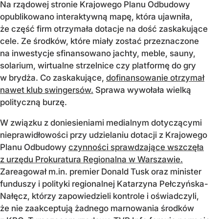
Na rządowej stronie Krajowego Planu Odbudowy
opublikowano interaktywną mapę, która ujawniła,
że część firm otrzymała dotacje na dość zaskakujące
cele. Ze środków, które miały zostać przeznaczone
na inwestycje sfinansowano jachty, meble, sauny,
solarium, wirtualne strzelnice czy platformę do gry
w brydża. Co zaskakujące,
dofinansowanie otrzymał
nawet klub swingersów.
Sprawa wywołała wielką
polityczną burzę.
W związku z doniesieniami medialnym dotyczącymi
nieprawidłowości przy udzielaniu dotacji z Krajowego
Planu Odbudowy
czynności sprawdzające wszczęła
z urzędu Prokuratura Regionalna w Warszawie.
Zareagował m.in. premier Donald Tusk oraz minister
funduszy i polityki regionalnej Katarzyna Pełczyńska-
Nałęcz, którzy zapowiedzieli kontrole i oświadczyli,
że nie zaakceptują żadnego marnowania środków