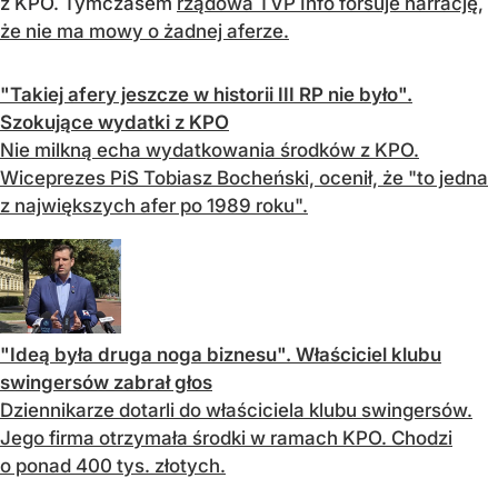
z KPO. Tymczasem
rządowa TVP Info forsuje narrację,
że nie ma mowy o żadnej aferze
.
"Takiej afery jeszcze w historii III RP nie było".
Szokujące wydatki z KPO
Nie milkną echa wydatkowania środków z KPO.
Wiceprezes PiS Tobiasz Bocheński, ocenił, że "to jedna
z największych afer po 1989 roku".
"Ideą była druga noga biznesu". Właściciel klubu
swingersów zabrał głos
Dziennikarze dotarli do właściciela klubu swingersów.
Jego firma otrzymała środki w ramach KPO. Chodzi
o ponad 400 tys. złotych.