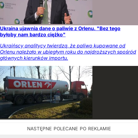
Ukraina ujawnia dane o paliwie z Orlenu. "Bez tego
byłoby nam bardzo ciężko"
Ukraińscy analitycy twierdzą, że paliwo kupowane od
Orlenu należało w ubiegłym roku do najdroższych spośród
głównych kierunków importu.