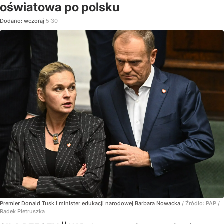
oświatowa po polsku
Dodano:
wczoraj
5:30
Premier Donald Tusk i minister edukacji narodowej Barbara Nowacka
/ Źródło:
PAP
/
Radek Pietruszka